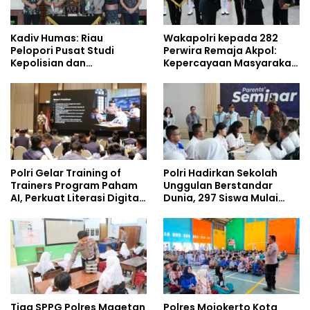
Kadiv Humas: Riau
Wakapolri kepada 282
Pelopori Pusat Studi
Perwira Remaja Akpol:
Kepolisian dan
Kepercayaan Masyarakat
Lingkungan, Green
Dibangun dari Integritas
Policing Masuki Babak
Baru
Polri Gelar Training of
Polri Hadirkan Sekolah
Trainers Program Paham
Unggulan Berstandar
AI, Perkuat Literasi Digital
Dunia, 297 Siswa Mulai
Pelajar
Tempati Kampus
Tiga SPPG Polres Magetan
Polres Mojokerto Kota