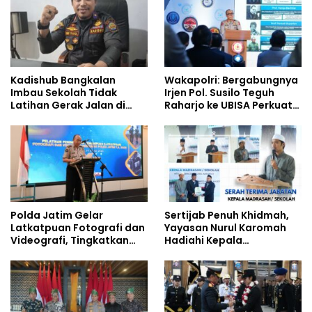
Berjalan Optimal
Kadishub Bangkalan
Wakapolri: Bergabungnya
Imbau Sekolah Tidak
Irjen Pol. Susilo Teguh
Latihan Gerak Jalan di
Raharjo ke UBISA Perkuat
Jalan Raya
Jejaring Nasional Pusat
Studi Kepolisian
Polda Jatim Gelar
Sertijab Penuh Khidmah,
Latkatpuan Fotografi dan
Yayasan Nurul Karomah
Videografi, Tingkatkan
Hadiahi Kepala
Kompetensi Personel di
Demisioner Voucher
Era Digital
Umrah