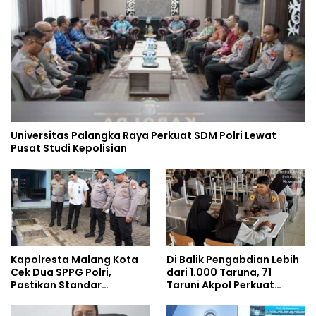
Universitas Palangka Raya Perkuat SDM Polri Lewat
Pusat Studi Kepolisian
Kapolresta Malang Kota
Di Balik Pengabdian Lebih
Cek Dua SPPG Polri,
dari 1.000 Taruna, 71
Pastikan Standar
Taruni Akpol Perkuat
Pemenuhan Gizi dan
Pembentukan Karakter
Pengelolaan Limbah
Siswa Sekolah Rakyat