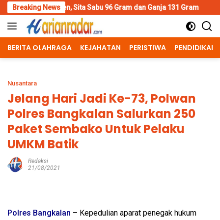
Skip
Sita Sabu 96 Gram dan Ganja 131 Gram
Breaking News
Wujud Polisi Human
to
content
BERITA OLAHRAGA
KEJAHATAN
PERISTIWA
PENDIDIKAN
Nusantara
Jelang Hari Jadi Ke-73, Polwan
Polres Bangkalan Salurkan 250
Paket Sembako Untuk Pelaku
UMKM Batik
Redaksi
21/08/2021
Polres Bangkalan
– Kepedulian aparat penegak hukum