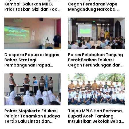
Kembali Salurkan MBG,
Cegah Peredaran Vape
Prioritaskan Gizi dan Food
Mengandung Narkoba,
Safety
Gencarkan Sosialisasi di
Kalangan Remaja
Diaspora Papua di Inggris
Polres Pelabuhan Tanjung
Bahas Strategi
Perak Berikan Edukasi
Pembangunan Papua
Cegah Perundungan dan
bersama Mahasiswa
Bijak Bermedia Sosial
Doktoral Internasional
kepada Pelajar MPLS
Polres Mojokerto Edukasi
Tinjau MPLS Hari Pertama,
Pelajar Tanamkan Budaya
Bupati Aceh Tamiang
Tertib Lalu Lintas dan
Intruksikan Sekolah Bebas
Cegah Perundungan
Perundungan