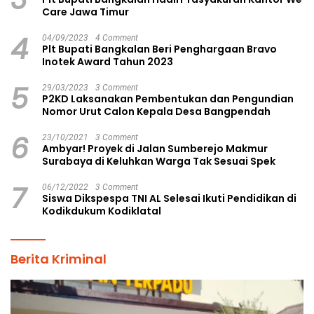
Care Jawa Timur
4
04/09/2023
4 Comment
Plt Bupati Bangkalan Beri Penghargaan Bravo
Inotek Award Tahun 2023
5
29/03/2023
3 Comment
P2KD Laksanakan Pembentukan dan Pengundian
Nomor Urut Calon Kepala Desa Bangpendah
6
23/10/2021
3 Comment
Ambyar! Proyek di Jalan Sumberejo Makmur
Surabaya di Keluhkan Warga Tak Sesuai Spek
7
06/12/2022
3 Comment
Siswa Dikspespa TNI AL Selesai Ikuti Pendidikan di
Kodikdukum Kodiklatal
Berita Kriminal