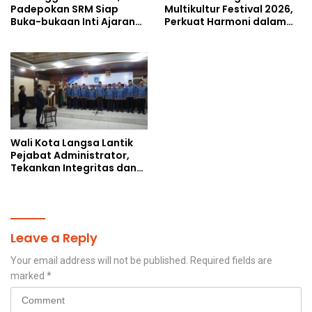
Padepokan SRM Siap
Multikultur Festival 2026,
Buka-bukaan Inti Ajaran
Perkuat Harmoni dalam
Kasampurnan Budi Luhur
Keberagaman
di Kongres Kebudayaan
Nusantara 2026
Wali Kota Langsa Lantik
Pejabat Administrator,
Tekankan Integritas dan
Percepatan Kinerja
Birokrasi
Leave a Reply
Your email address will not be published.
Required fields are
marked
*