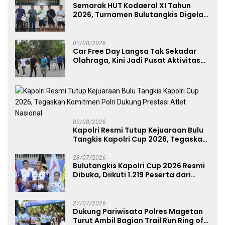
Semarak HUT Kodaeral XI Tahun
2026, Turnamen Bulutangkis Digelar
untuk Cetak Atlet Berprestasi dan
Perkuat Soliditas Prajurit
02/08/2026
Car Free Day Langsa Tak Sekadar
Olahraga, Kini Jadi Pusat Aktivitas
dan Pelayanan Publik
02/08/2026
Kapolri Resmi Tutup Kejuaraan Bulu
Tangkis Kapolri Cup 2026, Tegaskan
Komitmen Polri Dukung Prestasi
Atlet Nasional
28/07/2026
Bulutangkis Kapolri Cup 2026 Resmi
Dibuka, Diikuti 1.219 Peserta dari
Kategori Umum, Polri, dan Difabel
27/07/2026
Dukung Pariwisata Polres Magetan
Turut Ambil Bagian Trail Run Ring of