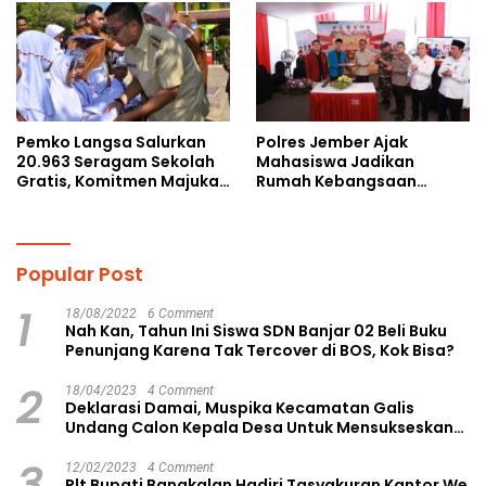
Pemko Langsa Salurkan
Polres Jember Ajak
20.963 Seragam Sekolah
Mahasiswa Jadikan
Gratis, Komitmen Majukan
Rumah Kebangsaan
Pendidikan
Ruang Kolaborasi Lahirkan
Gagasan Konstruktif
Popular Post
1
18/08/2022
6 Comment
Nah Kan, Tahun Ini Siswa SDN Banjar 02 Beli Buku
Penunjang Karena Tak Tercover di BOS, Kok Bisa?
2
18/04/2023
4 Comment
Deklarasi Damai, Muspika Kecamatan Galis
Undang Calon Kepala Desa Untuk Mensukseskan
Pilkades Aman dan Damai
3
12/02/2023
4 Comment
Plt Bupati Bangkalan Hadiri Tasyakuran Kantor We