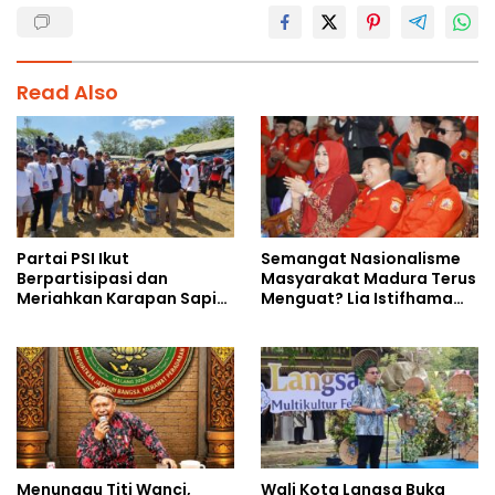
Read Also
Partai PSI Ikut
Semangat Nasionalisme
Berpartisipasi dan
Masyarakat Madura Terus
Meriahkan Karapan Sapi
Menguat? Lia Istifhama
Piala AHY
Ajak MADAS Sedarah Jadi
Garda Pengabdian untuk
NKRI
Menunggu Titi Wanci,
Wali Kota Langsa Buka