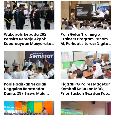
Umrah
Policing Masuki Babak
Baru
Wakapolri kepada 282
Polri Gelar Training of
Perwira Remaja Akpol:
Trainers Program Paham
Kepercayaan Masyarakat
AI, Perkuat Literasi Digital
Dibangun dari Integritas
Pelajar
Polri Hadirkan Sekolah
Tiga SPPG Polres Magetan
Unggulan Berstandar
Kembali Salurkan MBG,
Dunia, 297 Siswa Mulai
Prioritaskan Gizi dan Food
Tempati Kampus
Safety