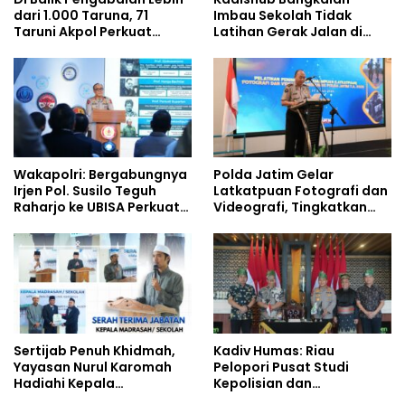
dari 1.000 Taruna, 71
Imbau Sekolah Tidak
Taruni Akpol Perkuat
Latihan Gerak Jalan di
Pembentukan Karakter
Jalan Raya
Siswa Sekolah Rakyat
Wakapolri: Bergabungnya
Polda Jatim Gelar
Irjen Pol. Susilo Teguh
Latkatpuan Fotografi dan
Raharjo ke UBISA Perkuat
Videografi, Tingkatkan
Jejaring Nasional Pusat
Kompetensi Personel di
Studi Kepolisian
Era Digital
Sertijab Penuh Khidmah,
Kadiv Humas: Riau
Yayasan Nurul Karomah
Pelopori Pusat Studi
Hadiahi Kepala
Kepolisian dan
Demisioner Voucher
Lingkungan, Green