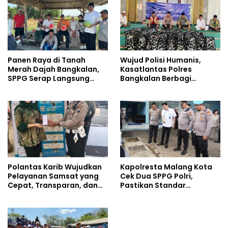
Panen Raya di Tanah
Wujud Polisi Humanis,
Merah Dajah Bangkalan,
Kasatlantas Polres
SPPG Serap Langsung
Bangkalan Berbagi
Hasil Tani Petani
Kebaikan Lewat Jumat
Berkah di Masjid Syekh
Ahmad Ibrahim
Polantas Karib Wujudkan
Kapolresta Malang Kota
Pelayanan Samsat yang
Cek Dua SPPG Polri,
Cepat, Transparan, dan
Pastikan Standar
Humanis
Pemenuhan Gizi dan
Pengelolaan Limbah
Berjalan Optimal