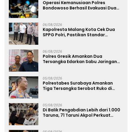
Operasi Kemanusiaan Polres
Bondowoso Berhasil Evakuasi Dua
Jenazah di Gunung Piramid
06/08/2026
Kapolresta Malang Kota Cek Dua
SPPG Polri, Pastikan Standar
Pemenuhan Gizi dan Pengelolaan
Limbah Berjalan Optimal
06/08/2026
Polres Gresik Amankan Dua
Tersangka Edarkan Sabu Jaringan
Bangkalan
05/08/2026
Polrestabes Surabaya Amankan
Tiga Tersangka Serobot Ruko di
Ngagel
05/08/2026
Di Balik Pengabdian Lebih dari 1.000
Taruna, 71 Taruni Akpol Perkuat
Pembentukan Karakter Siswa
Sekolah Rakyat