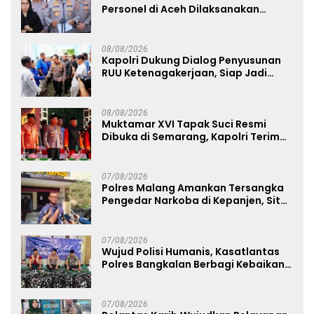
Personel di Aceh Dilaksanakan
Secara Profesional dan Transparan
08/08/2026
Kapolri Dukung Dialog Penyusunan
RUU Ketenagakerjaan, Siap Jadi
Jembatan Aspirasi Buruh
08/08/2026
Muktamar XVI Tapak Suci Resmi
Dibuka di Semarang, Kapolri Terima
Anugerah Anggota Kehormatan
07/08/2026
Polres Malang Amankan Tersangka
Pengedar Narkoba di Kepanjen, Sita
Sabu 96 Gram dan Ganja 131 Gram
07/08/2026
Wujud Polisi Humanis, Kasatlantas
Polres Bangkalan Berbagi Kebaikan
Lewat Jumat Berkah di Masjid Syekh
Ahmad Ibrahim
07/08/2026