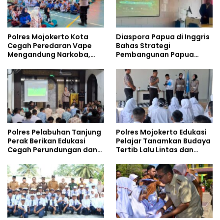
Polres Mojokerto Kota
Diaspora Papua di Inggris
Cegah Peredaran Vape
Bahas Strategi
Mengandung Narkoba,
Pembangunan Papua
Gencarkan Sosialisasi di
bersama Mahasiswa
Kalangan Remaja
Doktoral Internasional
Polres Pelabuhan Tanjung
Polres Mojokerto Edukasi
Perak Berikan Edukasi
Pelajar Tanamkan Budaya
Cegah Perundungan dan
Tertib Lalu Lintas dan
Bijak Bermedia Sosial
Cegah Perundungan
kepada Pelajar MPLS