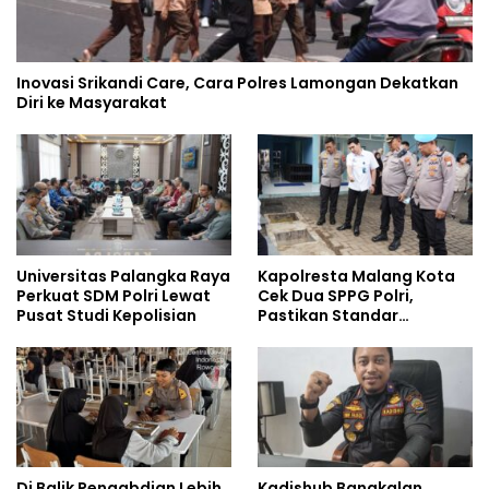
Inovasi Srikandi Care, Cara Polres Lamongan Dekatkan
Diri ke Masyarakat
Universitas Palangka Raya
Kapolresta Malang Kota
Perkuat SDM Polri Lewat
Cek Dua SPPG Polri,
Pusat Studi Kepolisian
Pastikan Standar
Pemenuhan Gizi dan
Pengelolaan Limbah
Berjalan Optimal
Di Balik Pengabdian Lebih
Kadishub Bangkalan