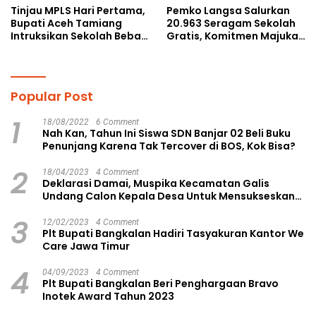
Tinjau MPLS Hari Pertama,
Pemko Langsa Salurkan
Bupati Aceh Tamiang
20.963 Seragam Sekolah
Intruksikan Sekolah Bebas
Gratis, Komitmen Majukan
Perundungan
Pendidikan
Popular Post
1
18/08/2022
6 Comment
Nah Kan, Tahun Ini Siswa SDN Banjar 02 Beli Buku
Penunjang Karena Tak Tercover di BOS, Kok Bisa?
2
18/04/2023
4 Comment
Deklarasi Damai, Muspika Kecamatan Galis
Undang Calon Kepala Desa Untuk Mensukseskan
Pilkades Aman dan Damai
3
12/02/2023
4 Comment
Plt Bupati Bangkalan Hadiri Tasyakuran Kantor We
Care Jawa Timur
4
04/09/2023
4 Comment
Plt Bupati Bangkalan Beri Penghargaan Bravo
Inotek Award Tahun 2023