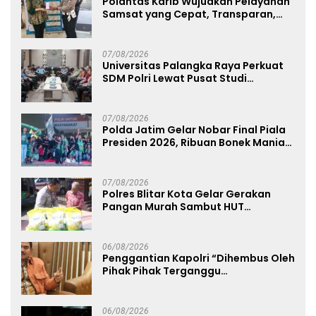
Polantas Karib Wujudkan Pelayanan
Samsat yang Cepat, Transparan,
dan Humanis
07/08/2026
Universitas Palangka Raya Perkuat
SDM Polri Lewat Pusat Studi
Kepolisian
07/08/2026
Polda Jatim Gelar Nobar Final Piala
Presiden 2026, Ribuan Bonek Mania
Dukung Persebaya dari Lapangan
Mapolda
07/08/2026
Polres Blitar Kota Gelar Gerakan
Pangan Murah Sambut HUT
Kemerdekaan RI ke-81
06/08/2026
Penggantian Kapolri “Dihembus Oleh
Pihak Pihak Terganggu
Kenyamanannya”
06/08/2026