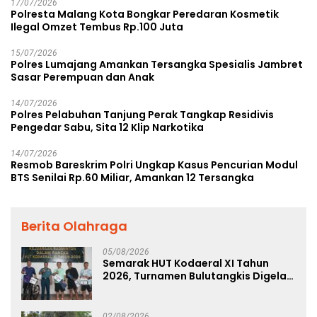
17/07/2026
Polresta Malang Kota Bongkar Peredaran Kosmetik
Ilegal Omzet Tembus Rp.100 Juta
15/07/2026
Polres Lumajang Amankan Tersangka Spesialis Jambret
Sasar Perempuan dan Anak
14/07/2026
Polres Pelabuhan Tanjung Perak Tangkap Residivis
Pengedar Sabu, Sita 12 Klip Narkotika
14/07/2026
Resmob Bareskrim Polri Ungkap Kasus Pencurian Modul
BTS Senilai Rp.60 Miliar, Amankan 12 Tersangka
Berita Olahraga
05/08/2026
Semarak HUT Kodaeral XI Tahun
2026, Turnamen Bulutangkis Digelar
untuk Cetak Atlet Berprestasi dan
Perkuat Soliditas Prajurit
02/08/2026