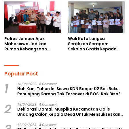
Polres Jember Ajak
Wali Kota Langsa
Mahasiswa Jadikan
Serahkan Seragam
Rumah Kebangsaan
Sekolah Gratis kepada
Ruang Kolaborasi Lahirkan
Anak Yatim Piatu di
Gagasan Konstruktif
Langsa Kota
Popular Post
1
18/08/2022
6 Comment
Nah Kan, Tahun Ini Siswa SDN Banjar 02 Beli Buku
Penunjang Karena Tak Tercover di BOS, Kok Bisa?
2
18/04/2023
4 Comment
Deklarasi Damai, Muspika Kecamatan Galis
Undang Calon Kepala Desa Untuk Mensukseskan
Pilkades Aman dan Damai
12/02/2023
4 Comment