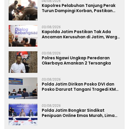
04/08/2026
Kapolres Pelabuhan Tanjung Perak
Turun Dampingi Korban, Pastikan
Penanganan Kebakaran KM Mutiara
Sentosa 2 Berjalan Maksimal
03/08/2026
Kapolda Jatim Pastikan Tak Ada
Ancaman Kerusuhan di Jatim, Warga
Diminta Tak Percaya Hoaks
03/08/2026
Polres Ngawi Ungkap Peredaran
Okerbaya Amankan 2 Tersangka
03/08/2026
Polda Jatim Dirikan Posko DVI dan
Posko Darurat Tangani Tragedi KMP
Mutiara Sentosa II
03/08/2026
Polda Jatim Bongkar Sindikat
Penipuan Online Emas Murah, Lima
Tersangka Diantaranya Warga
Binaan Lapas Diamankan