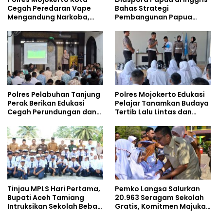
Cegah Peredaran Vape
Bahas Strategi
Mengandung Narkoba,
Pembangunan Papua
Gencarkan Sosialisasi di
bersama Mahasiswa
Kalangan Remaja
Doktoral Internasional
Polres Pelabuhan Tanjung
Polres Mojokerto Edukasi
Perak Berikan Edukasi
Pelajar Tanamkan Budaya
Cegah Perundungan dan
Tertib Lalu Lintas dan
Bijak Bermedia Sosial
Cegah Perundungan
kepada Pelajar MPLS
Tinjau MPLS Hari Pertama,
Pemko Langsa Salurkan
Bupati Aceh Tamiang
20.963 Seragam Sekolah
Intruksikan Sekolah Bebas
Gratis, Komitmen Majukan
Perundungan
Pendidikan