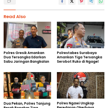
Read Also
Polres Gresik Amankan
Polrestabes Surabaya
Dua Tersangka Edarkan
Amankan Tiga Tersangka
Sabu Jaringan Bangkalan
Serobot Ruko di Ngagel
Polres Ngawi Ungkap
Dua Pekan, Polres Tanjung
Peredaran Okerbaya
Perak Bongkar Tiga