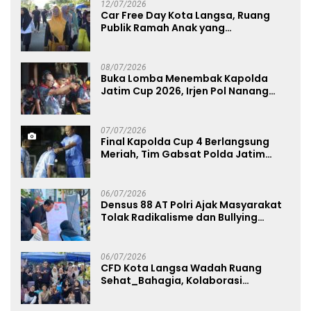
12/07/2026
Car Free Day Kota Langsa, Ruang
Publik Ramah Anak yang
Menggerakkan UMKM dan Layanan
Publik
08/07/2026
Buka Lomba Menembak Kapolda
Jatim Cup 2026, Irjen Pol Nanang
Avianto Tekankan Profesionalisme
Penggunaan Senjata Api
07/07/2026
Final Kapolda Cup 4 Berlangsung
Meriah, Tim Gabsat Polda Jatim
Angkat Trofi Juara
06/07/2026
Densus 88 AT Polri Ajak Masyarakat
Tolak Radikalisme dan Bullying
melalui Kampanye Edukasi di Car
Free Day Makassar
06/07/2026
CFD Kota Langsa Wadah Ruang
Sehat_Bahagia, Kolaborasi
Panggung UMKM Bersama
Dekranasda Gerakan Ekonomi Lokal