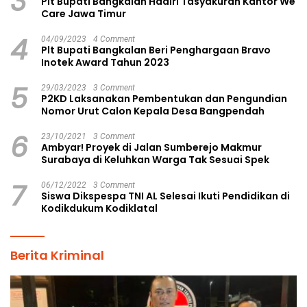
3
Plt Bupati Bangkalan Hadiri Tasyakuran Kantor We
Care Jawa Timur
4
04/09/2023
4 Comment
Plt Bupati Bangkalan Beri Penghargaan Bravo
Inotek Award Tahun 2023
5
29/03/2023
3 Comment
P2KD Laksanakan Pembentukan dan Pengundian
Nomor Urut Calon Kepala Desa Bangpendah
6
23/10/2021
3 Comment
Ambyar! Proyek di Jalan Sumberejo Makmur
Surabaya di Keluhkan Warga Tak Sesuai Spek
7
06/12/2022
3 Comment
Siswa Dikspespa TNI AL Selesai Ikuti Pendidikan di
Kodikdukum Kodiklatal
Berita Kriminal