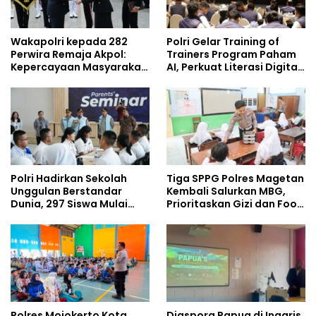
Wakapolri kepada 282
Polri Gelar Training of
Perwira Remaja Akpol:
Trainers Program Paham
Kepercayaan Masyarakat
AI, Perkuat Literasi Digital
Dibangun dari Integritas
Pelajar
Polri Hadirkan Sekolah
Tiga SPPG Polres Magetan
Unggulan Berstandar
Kembali Salurkan MBG,
Dunia, 297 Siswa Mulai
Prioritaskan Gizi dan Food
Tempati Kampus
Safety
Polres Mojokerto Kota
Diaspora Papua di Inggris