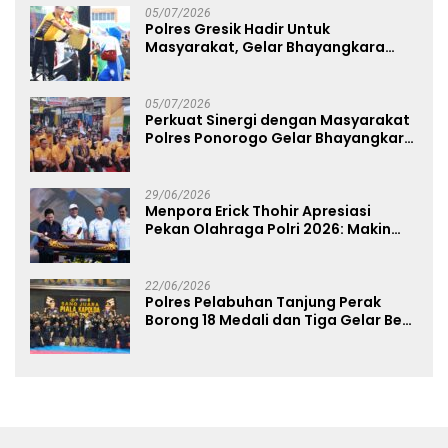
05/07/2026
Polres Gresik Hadir Untuk
Masyarakat, Gelar Bhayangkara
Fest 2026 Pererat Kebersamaan
05/07/2026
Perkuat Sinergi dengan Masyarakat
Polres Ponorogo Gelar Bhayangkara
Run 2026 Diikuti 1.500 Pelari
29/06/2026
Menpora Erick Thohir Apresiasi
Pekan Olahraga Polri 2026: Makin
Banyak Event Olahraga, Makin Baik
untuk Bangsa
22/06/2026
Polres Pelabuhan Tanjung Perak
Borong 18 Medali dan Tiga Gelar Best
of The Best di Kejuaraan Karate Piala
Kapolda Cup 2026