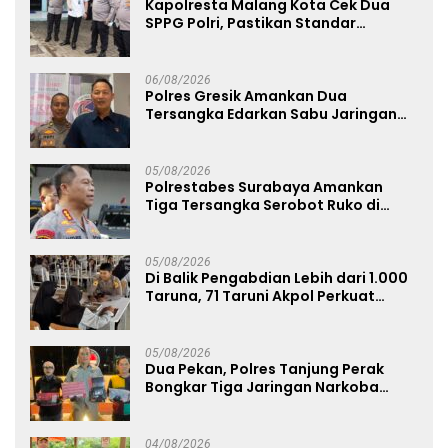
Kapolresta Malang Kota Cek Dua
SPPG Polri, Pastikan Standar
Pemenuhan Gizi dan Pengelolaan
Limbah Berjalan Optimal
06/08/2026
Polres Gresik Amankan Dua
Tersangka Edarkan Sabu Jaringan
Bangkalan
05/08/2026
Polrestabes Surabaya Amankan
Tiga Tersangka Serobot Ruko di
Ngagel
05/08/2026
Di Balik Pengabdian Lebih dari 1.000
Taruna, 71 Taruni Akpol Perkuat
Pembentukan Karakter Siswa
Sekolah Rakyat
05/08/2026
Dua Pekan, Polres Tanjung Perak
Bongkar Tiga Jaringan Narkoba
22,76 Gram Sabu dan Pil Ekstasi
04/08/2026