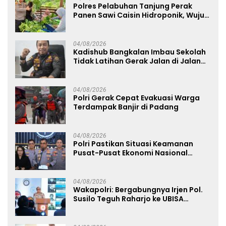
Polres Pelabuhan Tanjung Perak
Panen Sawi Caisin Hidroponik, Wujud
Nyata Dukung Ketahanan Pangan
Nasional
04/08/2026
Kadishub Bangkalan Imbau Sekolah
Tidak Latihan Gerak Jalan di Jalan
Raya
04/08/2026
Polri Gerak Cepat Evakuasi Warga
Terdampak Banjir di Padang
04/08/2026
Polri Pastikan Situasi Keamanan
Pusat-Pusat Ekonomi Nasional
Tetap Kondusif
04/08/2026
Wakapolri: Bergabungnya Irjen Pol.
Susilo Teguh Raharjo ke UBISA
Perkuat Jejaring Nasional Pusat
Studi Kepolisian