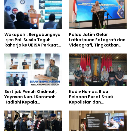
Wakapolri: Bergabungnya
Polda Jatim Gelar
Irjen Pol. Susilo Teguh
Latkatpuan Fotografi dan
Raharjo ke UBISA Perkuat
Videografi, Tingkatkan
Jejaring Nasional Pusat
Kompetensi Personel di
Studi Kepolisian
Era Digital
Sertijab Penuh Khidmah,
Kadiv Humas: Riau
Yayasan Nurul Karomah
Pelopori Pusat Studi
Hadiahi Kepala
Kepolisian dan
Demisioner Voucher
Lingkungan, Green
Umrah
Policing Masuki Babak
Baru