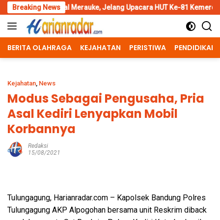
Skip
 Merauke, Jelang Upacara HUT Ke-81 Kemerdekaan RI
Breaking News
Pengga
to
content
BERITA OLAHRAGA
KEJAHATAN
PERISTIWA
PENDIDIKAN
Kejahatan
,
News
Modus Sebagai Pengusaha, Pria
Asal Kediri Lenyapkan Mobil
Korbannya
Redaksi
15/08/2021
Tulungagung, Harianradar.com – Kapolsek Bandung Polres
Tulungagung AKP Alpogohan bersama unit Reskrim diback