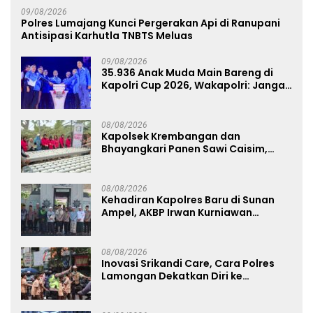
09/08/2026
Polres Lumajang Kunci Pergerakan Api di Ranupani
Antisipasi Karhutla TNBTS Meluas
09/08/2026
35.936 Anak Muda Main Bareng di
Kapolri Cup 2026, Wakapolri: Jangan
Cuma Jadi Penonton, Jadilah
Talenta Digital
08/08/2026
Kapolsek Krembangan dan
Bhayangkari Panen Sawi Caisim,
Dorong Warga Perkuat Ketahanan
Pangan
08/08/2026
Kehadiran Kapolres Baru di Sunan
Ampel, AKBP Irwan Kurniawan
Teguhkan Sinergi Polri dan Ulama
08/08/2026
Inovasi Srikandi Care, Cara Polres
Lamongan Dekatkan Diri ke
Masyarakat