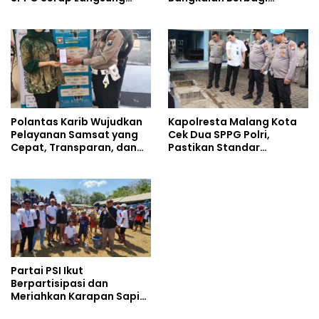
Hasil Tani Petani
Kebaikan Lewat Jumat
Berkah di Masjid Syekh
Ahmad Ibrahim
Polantas Karib Wujudkan
Kapolresta Malang Kota
Pelayanan Samsat yang
Cek Dua SPPG Polri,
Cepat, Transparan, dan
Pastikan Standar
Humanis
Pemenuhan Gizi dan
Pengelolaan Limbah
Berjalan Optimal
Partai PSI Ikut
Berpartisipasi dan
Meriahkan Karapan Sapi
Piala AHY