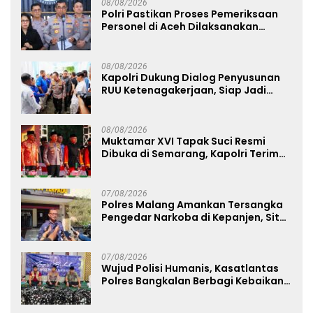
08/08/2026
Polri Pastikan Proses Pemeriksaan
Personel di Aceh Dilaksanakan
Secara Profesional dan Transparan
08/08/2026
Kapolri Dukung Dialog Penyusunan
RUU Ketenagakerjaan, Siap Jadi
Jembatan Aspirasi Buruh
08/08/2026
Muktamar XVI Tapak Suci Resmi
Dibuka di Semarang, Kapolri Terima
Anugerah Anggota Kehormatan
07/08/2026
Polres Malang Amankan Tersangka
Pengedar Narkoba di Kepanjen, Sita
Sabu 96 Gram dan Ganja 131 Gram
07/08/2026
Wujud Polisi Humanis, Kasatlantas
Polres Bangkalan Berbagi Kebaikan
Lewat Jumat Berkah di Masjid Syekh
Ahmad Ibrahim