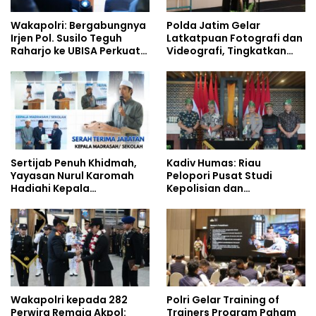
Wakapolri: Bergabungnya
Polda Jatim Gelar
Irjen Pol. Susilo Teguh
Latkatpuan Fotografi dan
Raharjo ke UBISA Perkuat
Videografi, Tingkatkan
Jejaring Nasional Pusat
Kompetensi Personel di
Studi Kepolisian
Era Digital
Sertijab Penuh Khidmah,
Kadiv Humas: Riau
Yayasan Nurul Karomah
Pelopori Pusat Studi
Hadiahi Kepala
Kepolisian dan
Demisioner Voucher
Lingkungan, Green
Umrah
Policing Masuki Babak
Baru
Wakapolri kepada 282
Polri Gelar Training of
Perwira Remaja Akpol:
Trainers Program Paham