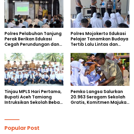
Polres Pelabuhan Tanjung
Polres Mojokerto Edukasi
Perak Berikan Edukasi
Pelajar Tanamkan Budaya
Cegah Perundungan dan
Tertib Lalu Lintas dan
Bijak Bermedia Sosial
Cegah Perundungan
kepada Pelajar MPLS
Tinjau MPLS Hari Pertama,
Pemko Langsa Salurkan
Bupati Aceh Tamiang
20.963 Seragam Sekolah
Intruksikan Sekolah Bebas
Gratis, Komitmen Majukan
Perundungan
Pendidikan
Popular Post