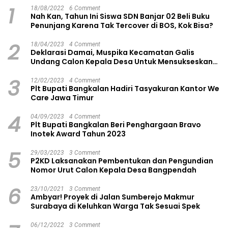
1
18/08/2022
6 Comment
Nah Kan, Tahun Ini Siswa SDN Banjar 02 Beli Buku
Penunjang Karena Tak Tercover di BOS, Kok Bisa?
2
18/04/2023
4 Comment
Deklarasi Damai, Muspika Kecamatan Galis
Undang Calon Kepala Desa Untuk Mensukseskan
Pilkades Aman dan Damai
3
12/02/2023
4 Comment
Plt Bupati Bangkalan Hadiri Tasyakuran Kantor We
Care Jawa Timur
4
04/09/2023
4 Comment
Plt Bupati Bangkalan Beri Penghargaan Bravo
Inotek Award Tahun 2023
5
29/03/2023
3 Comment
P2KD Laksanakan Pembentukan dan Pengundian
Nomor Urut Calon Kepala Desa Bangpendah
6
23/10/2021
3 Comment
Ambyar! Proyek di Jalan Sumberejo Makmur
Surabaya di Keluhkan Warga Tak Sesuai Spek
06/12/2022
3 Comment