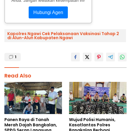
Anda. Jangan lewatkan kesempatan ini!
Hubungi Agen
Kapolres Ngawi Cek Pelaksanaan Vaksinasi Tahap 2
di Alun-Alun Kabupaten Ngawi
1
Read Also
Panen Raya di Tanah
Wujud Polisi Humanis,
Merah Dajah Bangkalan,
Kasatlantas Polres
SPPG Serap Langsung
Bangkalan Berbagi