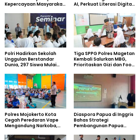
Kepercayaan Masyarakat
AI, Perkuat Literasi Digital
Dibangun dari Integritas
Pelajar
Polri Hadirkan Sekolah
Tiga SPPG Polres Magetan
Unggulan Berstandar
Kembali Salurkan MBG,
Dunia, 297 Siswa Mulai
Prioritaskan Gizi dan Food
Tempati Kampus
Safety
Polres Mojokerto Kota
Diaspora Papua di Inggris
Cegah Peredaran Vape
Bahas Strategi
Mengandung Narkoba,
Pembangunan Papua
Gencarkan Sosialisasi di
bersama Mahasiswa
Kalangan Remaja
Doktoral Internasional