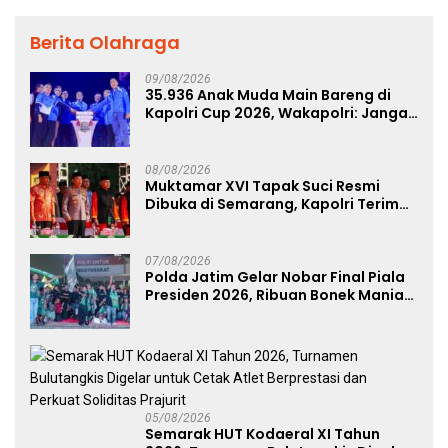
Berita Olahraga
09/08/2026
35.936 Anak Muda Main Bareng di
Kapolri Cup 2026, Wakapolri: Jangan
Cuma Jadi Penonton, Jadilah
Talenta Digital
08/08/2026
Muktamar XVI Tapak Suci Resmi
Dibuka di Semarang, Kapolri Terima
Anugerah Anggota Kehormatan
07/08/2026
Polda Jatim Gelar Nobar Final Piala
Presiden 2026, Ribuan Bonek Mania
Dukung Persebaya dari Lapangan
Mapolda
05/08/2026
Semarak HUT Kodaeral XI Tahun