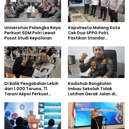
Universitas Palangka Raya
Kapolresta Malang Kota
Perkuat SDM Polri Lewat
Cek Dua SPPG Polri,
Pusat Studi Kepolisian
Pastikan Standar
Pemenuhan Gizi dan
Pengelolaan Limbah
Berjalan Optimal
Di Balik Pengabdian Lebih
Kadishub Bangkalan
dari 1.000 Taruna, 71
Imbau Sekolah Tidak
Taruni Akpol Perkuat
Latihan Gerak Jalan di
Pembentukan Karakter
Jalan Raya
Siswa Sekolah Rakyat