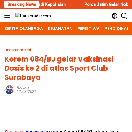
Skip
usat Studi Kepolisian
Breaking News
Polda Jatim Gelar Nobar Final Piala
to
content
BERITA OLAHRAGA
KEJAHATAN
PERISTIWA
PENDIDIKAN
Uncategorized
Korem 084/BJ gelar Vaksinasi
Dosis ke 2 di atlas Sport Club
Surabaya
Redaksi
12/08/2021
Surabaya,
Harianradar.com
– Korem 084/Bhaskara Jaya,