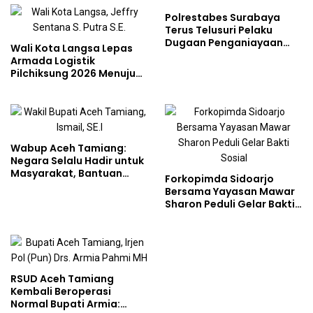
Polrestabes Surabaya
Terus Telusuri Pelaku
Dugaan Penganiayaan
Wali Kota Langsa Lepas
Wartawan Saat Meliput
Armada Logistik
Aksi Penolakan RUU TNI
Pilchiksung 2026 Menuju
Lima Kecamatan
Wabup Aceh Tamiang:
Negara Selalu Hadir untuk
Masyarakat, Bantuan
Forkopimda Sidoarjo
Korban Bencana
Bersama Yayasan Mawar
Sharon Peduli Gelar Bakti
Sosial
RSUD Aceh Tamiang
Kembali Beroperasi
Normal Bupati Armia: