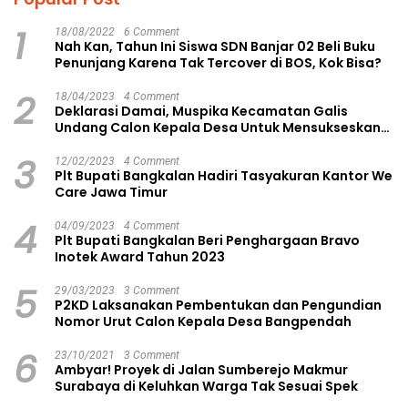
1
18/08/2022
6 Comment
Nah Kan, Tahun Ini Siswa SDN Banjar 02 Beli Buku
Penunjang Karena Tak Tercover di BOS, Kok Bisa?
2
18/04/2023
4 Comment
Deklarasi Damai, Muspika Kecamatan Galis
Undang Calon Kepala Desa Untuk Mensukseskan
Pilkades Aman dan Damai
3
12/02/2023
4 Comment
Plt Bupati Bangkalan Hadiri Tasyakuran Kantor We
Care Jawa Timur
4
04/09/2023
4 Comment
Plt Bupati Bangkalan Beri Penghargaan Bravo
Inotek Award Tahun 2023
5
29/03/2023
3 Comment
P2KD Laksanakan Pembentukan dan Pengundian
Nomor Urut Calon Kepala Desa Bangpendah
6
23/10/2021
3 Comment
Ambyar! Proyek di Jalan Sumberejo Makmur
Surabaya di Keluhkan Warga Tak Sesuai Spek