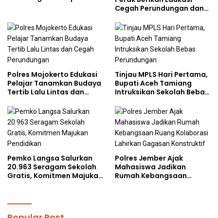
bersama Mahasiswa
Cegah Perundungan dan
Doktoral Internasional
Bijak Bermedia Sosial
kepada Pelajar MPLS
Polres Mojokerto Edukasi
Tinjau MPLS Hari Pertama,
Pelajar Tanamkan Budaya
Bupati Aceh Tamiang
Tertib Lalu Lintas dan
Intruksikan Sekolah Bebas
Cegah Perundungan
Perundungan
Pemko Langsa Salurkan
Polres Jember Ajak
20.963 Seragam Sekolah
Mahasiswa Jadikan
Gratis, Komitmen Majukan
Rumah Kebangsaan
Pendidikan
Ruang Kolaborasi Lahirkan
Gagasan Konstruktif
Popular Post