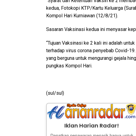
“Syarat dan Ketentuan Vaksin ke 2 membaw
kedua, Fotokopi KTP/Kartu Keluarga (Sur
Kompol Hari Kurniawan (12/8/21).
Sasaran Vaksinasi kedua ini menyasar kep
“Tujuan Vaksinasi ke 2 kali ini adalah un
terhadap virus corona penyebab Covid-19. 
yang berguna untuk mengurangi gejala hingg
pungkas Kompol Hari.
(sul/sul)
Iklan Harian Radar!
Dapatkan penawaran menarik hanya untuk