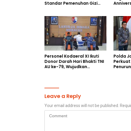
Standar Pemenuhan Gizi
Annivers
dan Pengelolaan Limbah
Ketenan
Berjalan Optimal
Energi P
Sehat
Personel Kodaeral XI Ikuti
Polda J
Donor Darah Hari Bhakti TNI
Perkuat
AU ke-79, Wujudkan
Penurun
Soliditas Antar Matra
Bangun 
Melalui Aksi Kemanusiaan
Leave a Reply
Your email address will not be published.
Requi