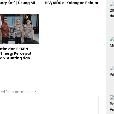
ary Ke-1 | Usung Misi
HIV/AIDS di Kalangan Pelajar
gan Sejati, Tebar
ositif dan Hidup
atim dan BKKBN
 Sinergi Percepat
an Stunting dan
Ketahanan Keluarga
red fields are marked
*