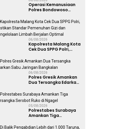
06/08/2026
Operasi Kemanusiaan
Polres Bondowoso
Berhasil Evakuasi Dua
Jenazah di Gunung
Piramid
06/08/2026
Kapolresta Malang Kota
Cek Dua SPPG Polri,
Pastikan Standar
Pemenuhan Gizi dan
Pengelolaan Limbah
Berjalan Optimal
06/08/2026
Polres Gresik Amankan
Dua Tersangka Edarkan
Sabu Jaringan
Bangkalan
05/08/2026
Polrestabes Surabaya
Amankan Tiga
Tersangka Serobot
Ruko di Ngagel