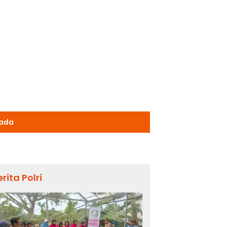
kada
erita Polri