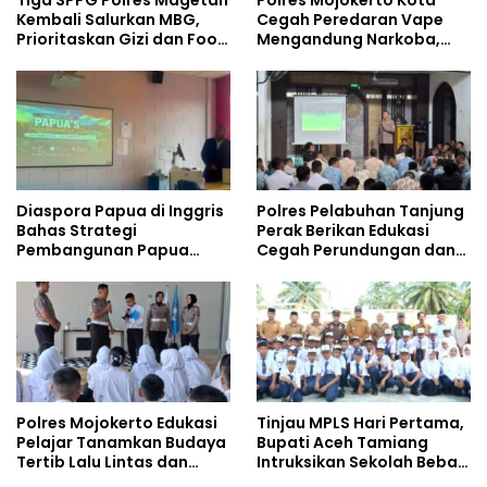
Kembali Salurkan MBG,
Cegah Peredaran Vape
Prioritaskan Gizi dan Food
Mengandung Narkoba,
Safety
Gencarkan Sosialisasi di
Kalangan Remaja
Diaspora Papua di Inggris
Polres Pelabuhan Tanjung
Bahas Strategi
Perak Berikan Edukasi
Pembangunan Papua
Cegah Perundungan dan
bersama Mahasiswa
Bijak Bermedia Sosial
Doktoral Internasional
kepada Pelajar MPLS
Polres Mojokerto Edukasi
Tinjau MPLS Hari Pertama,
Pelajar Tanamkan Budaya
Bupati Aceh Tamiang
Tertib Lalu Lintas dan
Intruksikan Sekolah Bebas
Cegah Perundungan
Perundungan