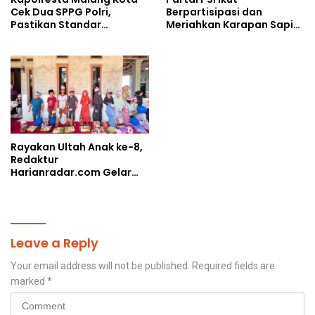
Cek Dua SPPG Polri,
Berpartisipasi dan
Pastikan Standar
Meriahkan Karapan Sapi
Pemenuhan Gizi dan
Piala AHY
Pengelolaan Limbah
Berjalan Optimal
Rayakan Ultah Anak ke-8,
Redaktur
Harianradar.com Gelar
Doa Bersama dan
Santunan Anak Yatim
Leave a Reply
Your email address will not be published.
Required fields are
marked
*