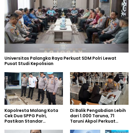
Universitas Palangka Raya Perkuat SDM Polri Lewat
Pusat Studi Kepolisian
Kapolresta Malang Kota
Di Balik Pengabdian Lebih
Cek Dua SPPG Polri,
dari 1.000 Taruna, 71
Pastikan Standar
Taruni Akpol Perkuat
Pemenuhan Gizi dan
Pembentukan Karakter
Pengelolaan Limbah
Siswa Sekolah Rakyat