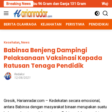
Skip
u 96 Gram dan Ganja 131 Gram
Breaking News
Wujud Polisi Humanis, Kasa
to
content
BERITA OLAHRAGA
KEJAHATAN
PERISTIWA
PENDIDIKAN
Kesehatan
,
News
Babinsa Benjeng Dampingi
Pelaksanaan Vaksinasi Kepada
Ratusan Tenaga Pendidik
Redaksi
12/08/2021
Gresik, Harianradar.com – Kedekatan secara emosional,
antara Babinsa dengan masyarakat binaan merupakan suatu