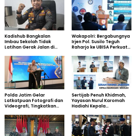
Berjalan Optimal
Kadishub Bangkalan
Wakapolri: Bergabungnya
Imbau Sekolah Tidak
Irjen Pol. Susilo Teguh
Latihan Gerak Jalan di
Raharjo ke UBISA Perkuat
Jalan Raya
Jejaring Nasional Pusat
Studi Kepolisian
Polda Jatim Gelar
Sertijab Penuh Khidmah,
Latkatpuan Fotografi dan
Yayasan Nurul Karomah
Videografi, Tingkatkan
Hadiahi Kepala
Kompetensi Personel di
Demisioner Voucher
Era Digital
Umrah