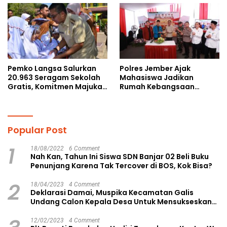
Pemko Langsa Salurkan
Polres Jember Ajak
20.963 Seragam Sekolah
Mahasiswa Jadikan
Gratis, Komitmen Majukan
Rumah Kebangsaan
Pendidikan
Ruang Kolaborasi Lahirkan
Gagasan Konstruktif
Popular Post
1
18/08/2022
6 Comment
Nah Kan, Tahun Ini Siswa SDN Banjar 02 Beli Buku
Penunjang Karena Tak Tercover di BOS, Kok Bisa?
2
18/04/2023
4 Comment
Deklarasi Damai, Muspika Kecamatan Galis
Undang Calon Kepala Desa Untuk Mensukseskan
Pilkades Aman dan Damai
12/02/2023
4 Comment