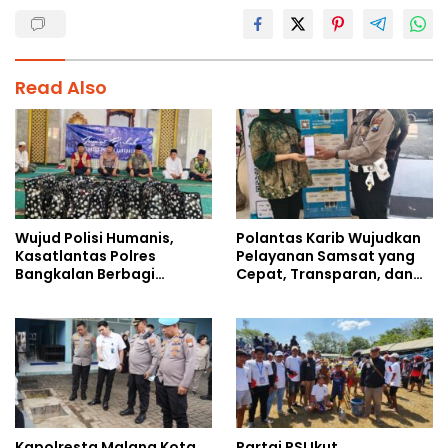
Read Also
Wujud Polisi Humanis,
Polantas Karib Wujudkan
Kasatlantas Polres
Pelayanan Samsat yang
Bangkalan Berbagi
Cepat, Transparan, dan
Kebaikan Lewat Jumat
Humanis
Berkah di Masjid Syekh
Ahmad Ibrahim
Kapolresta Malang Kota
Partai PSI Ikut