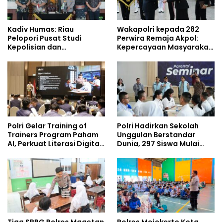
Kadiv Humas: Riau
Wakapolri kepada 282
Pelopori Pusat Studi
Perwira Remaja Akpol:
Kepolisian dan
Kepercayaan Masyarakat
Lingkungan, Green
Dibangun dari Integritas
Policing Masuki Babak
Baru
Polri Gelar Training of
Polri Hadirkan Sekolah
Trainers Program Paham
Unggulan Berstandar
AI, Perkuat Literasi Digital
Dunia, 297 Siswa Mulai
Pelajar
Tempati Kampus
Tiga SPPG Polres Magetan
Polres Mojokerto Kota