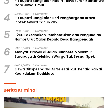
3
Plt Bupati Bangkalan Hadiri Tasyakuran Kantor We
Care Jawa Timur
4
04/09/2023
4 Comment
Plt Bupati Bangkalan Beri Penghargaan Bravo
Inotek Award Tahun 2023
5
29/03/2023
3 Comment
P2KD Laksanakan Pembentukan dan Pengundian
Nomor Urut Calon Kepala Desa Bangpendah
6
23/10/2021
3 Comment
Ambyar! Proyek di Jalan Sumberejo Makmur
Surabaya di Keluhkan Warga Tak Sesuai Spek
7
06/12/2022
3 Comment
Siswa Dikspespa TNI AL Selesai Ikuti Pendidikan di
Kodikdukum Kodiklatal
Berita Kriminal