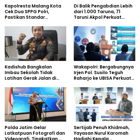
Kapolresta Malang Kota
Di Balik Pengabdian Lebih
Cek Dua SPPG Polri,
dari 1.000 Taruna, 71
Pastikan Standar
Taruni Akpol Perkuat
Pemenuhan Gizi dan
Pembentukan Karakter
Pengelolaan Limbah
Siswa Sekolah Rakyat
Berjalan Optimal
Kadishub Bangkalan
Wakapolri: Bergabungnya
Imbau Sekolah Tidak
Irjen Pol. Susilo Teguh
Latihan Gerak Jalan di
Raharjo ke UBISA Perkuat
Jalan Raya
Jejaring Nasional Pusat
Studi Kepolisian
Polda Jatim Gelar
Sertijab Penuh Khidmah,
Latkatpuan Fotografi dan
Yayasan Nurul Karomah
Videografi, Tingkatkan
Hadiahi Kepala