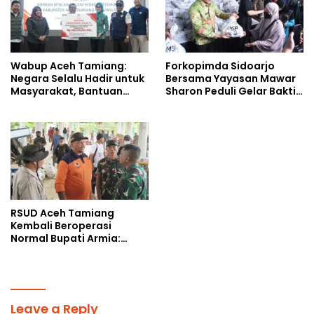
Wabup Aceh Tamiang:
Forkopimda Sidoarjo
Negara Selalu Hadir untuk
Bersama Yayasan Mawar
Masyarakat, Bantuan
Sharon Peduli Gelar Bakti
Korban Bencana
Sosial
RSUD Aceh Tamiang
Kembali Beroperasi
Normal Bupati Armia:
Layanan Kesehatan Siap
Diakses Penuh
Leave a Reply