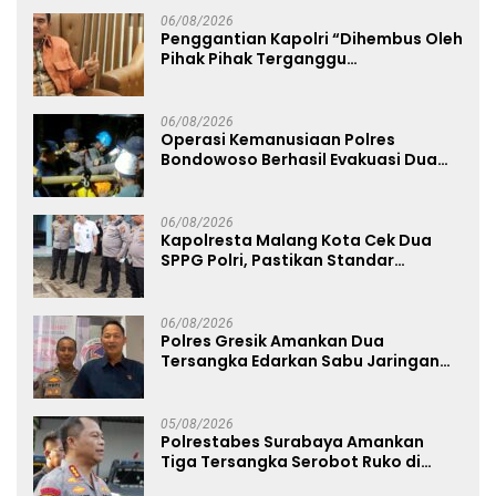
06/08/2026
Penggantian Kapolri “Dihembus Oleh
Pihak Pihak Terganggu
Kenyamanannya”
06/08/2026
Operasi Kemanusiaan Polres
Bondowoso Berhasil Evakuasi Dua
Jenazah di Gunung Piramid
06/08/2026
Kapolresta Malang Kota Cek Dua
SPPG Polri, Pastikan Standar
Pemenuhan Gizi dan Pengelolaan
Limbah Berjalan Optimal
06/08/2026
Polres Gresik Amankan Dua
Tersangka Edarkan Sabu Jaringan
Bangkalan
05/08/2026
Polrestabes Surabaya Amankan
Tiga Tersangka Serobot Ruko di
Ngagel