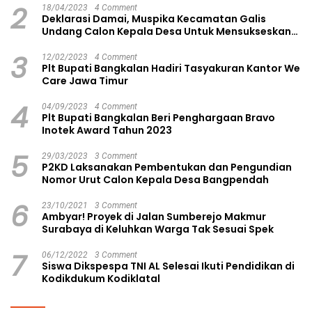
2
18/04/2023
4 Comment
Deklarasi Damai, Muspika Kecamatan Galis
Undang Calon Kepala Desa Untuk Mensukseskan
Pilkades Aman dan Damai
3
12/02/2023
4 Comment
Plt Bupati Bangkalan Hadiri Tasyakuran Kantor We
Care Jawa Timur
4
04/09/2023
4 Comment
Plt Bupati Bangkalan Beri Penghargaan Bravo
Inotek Award Tahun 2023
5
29/03/2023
3 Comment
P2KD Laksanakan Pembentukan dan Pengundian
Nomor Urut Calon Kepala Desa Bangpendah
6
23/10/2021
3 Comment
Ambyar! Proyek di Jalan Sumberejo Makmur
Surabaya di Keluhkan Warga Tak Sesuai Spek
7
06/12/2022
3 Comment
Siswa Dikspespa TNI AL Selesai Ikuti Pendidikan di
Kodikdukum Kodiklatal