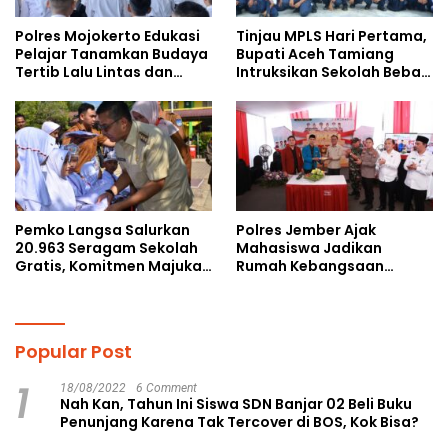
Polres Mojokerto Edukasi
Tinjau MPLS Hari Pertama,
Pelajar Tanamkan Budaya
Bupati Aceh Tamiang
Tertib Lalu Lintas dan
Intruksikan Sekolah Bebas
Cegah Perundungan
Perundungan
Pemko Langsa Salurkan
Polres Jember Ajak
20.963 Seragam Sekolah
Mahasiswa Jadikan
Gratis, Komitmen Majukan
Rumah Kebangsaan
Pendidikan
Ruang Kolaborasi Lahirkan
Gagasan Konstruktif
Popular Post
1
18/08/2022
6 Comment
Nah Kan, Tahun Ini Siswa SDN Banjar 02 Beli Buku
Penunjang Karena Tak Tercover di BOS, Kok Bisa?