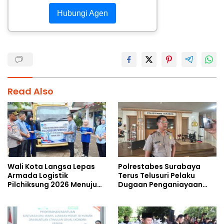
Hubungi Agen
Read Also
Wali Kota Langsa Lepas
Polrestabes Surabaya
Armada Logistik
Terus Telusuri Pelaku
Pilchiksung 2026 Menuju
Dugaan Penganiayaan
Lima Kecamatan
Wartawan Saat Meliput
Aksi Penolakan RUU TNI