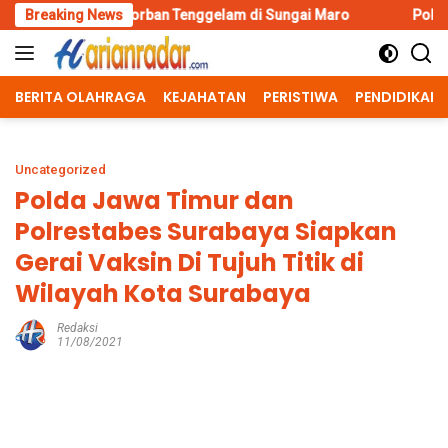
Skip
orban Tenggelam di Sungai Maro
Breaking News
Polres Malang Amankan Te
to
content
BERITA OLAHRAGA
KEJAHATAN
PERISTIWA
PENDIDIKAN
Uncategorized
Polda Jawa Timur dan
Polrestabes Surabaya Siapkan
Gerai Vaksin Di Tujuh Titik di
Wilayah Kota Surabaya
Redaksi
11/08/2021