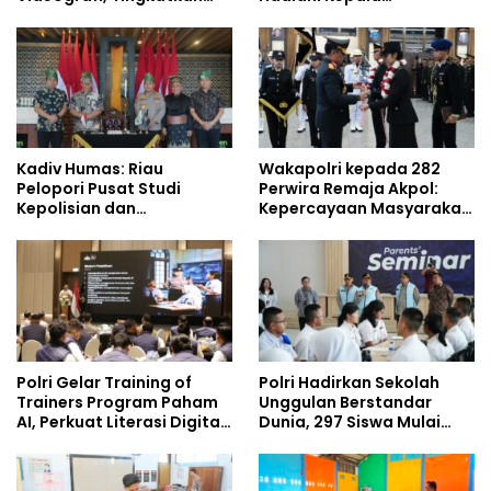
Kompetensi Personel di
Demisioner Voucher
Era Digital
Umrah
Kadiv Humas: Riau
Wakapolri kepada 282
Pelopori Pusat Studi
Perwira Remaja Akpol:
Kepolisian dan
Kepercayaan Masyarakat
Lingkungan, Green
Dibangun dari Integritas
Policing Masuki Babak
Baru
Polri Gelar Training of
Polri Hadirkan Sekolah
Trainers Program Paham
Unggulan Berstandar
AI, Perkuat Literasi Digital
Dunia, 297 Siswa Mulai
Pelajar
Tempati Kampus