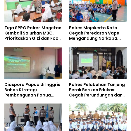
Tiga SPPG Polres Magetan
Polres Mojokerto Kota
Kembali Salurkan MBG,
Cegah Peredaran Vape
Prioritaskan Gizi dan Food
Mengandung Narkoba,
Safety
Gencarkan Sosialisasi di
Kalangan Remaja
Diaspora Papua di Inggris
Polres Pelabuhan Tanjung
Bahas Strategi
Perak Berikan Edukasi
Pembangunan Papua
Cegah Perundungan dan
bersama Mahasiswa
Bijak Bermedia Sosial
Doktoral Internasional
kepada Pelajar MPLS