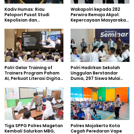
Kadiv Humas: Riau
Wakapolri kepada 282
Pelopori Pusat Studi
Perwira Remaja Akpol:
Kepolisian dan
Kepercayaan Masyarakat
Lingkungan, Green
Dibangun dari Integritas
Policing Masuki Babak
Baru
Polri Gelar Training of
Polri Hadirkan Sekolah
Trainers Program Paham
Unggulan Berstandar
AI, Perkuat Literasi Digital
Dunia, 297 Siswa Mulai
Pelajar
Tempati Kampus
Tiga SPPG Polres Magetan
Polres Mojokerto Kota
Kembali Salurkan MBG,
Cegah Peredaran Vape