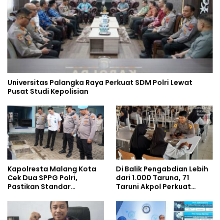
Universitas Palangka Raya Perkuat SDM Polri Lewat
Pusat Studi Kepolisian
Kapolresta Malang Kota
Di Balik Pengabdian Lebih
Cek Dua SPPG Polri,
dari 1.000 Taruna, 71
Pastikan Standar
Taruni Akpol Perkuat
Pemenuhan Gizi dan
Pembentukan Karakter
Pengelolaan Limbah
Siswa Sekolah Rakyat
Berjalan Optimal