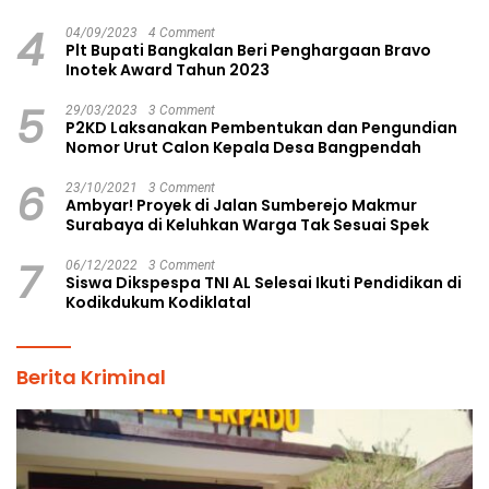
4
04/09/2023
4 Comment
Plt Bupati Bangkalan Beri Penghargaan Bravo
Inotek Award Tahun 2023
5
29/03/2023
3 Comment
P2KD Laksanakan Pembentukan dan Pengundian
Nomor Urut Calon Kepala Desa Bangpendah
6
23/10/2021
3 Comment
Ambyar! Proyek di Jalan Sumberejo Makmur
Surabaya di Keluhkan Warga Tak Sesuai Spek
7
06/12/2022
3 Comment
Siswa Dikspespa TNI AL Selesai Ikuti Pendidikan di
Kodikdukum Kodiklatal
Berita Kriminal