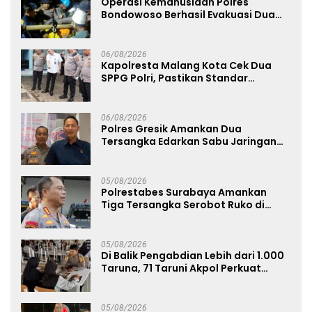
Operasi Kemanusiaan Polres
Bondowoso Berhasil Evakuasi Dua
Jenazah di Gunung Piramid
06/08/2026
Kapolresta Malang Kota Cek Dua
SPPG Polri, Pastikan Standar
Pemenuhan Gizi dan Pengelolaan
Limbah Berjalan Optimal
06/08/2026
Polres Gresik Amankan Dua
Tersangka Edarkan Sabu Jaringan
Bangkalan
05/08/2026
Polrestabes Surabaya Amankan
Tiga Tersangka Serobot Ruko di
Ngagel
05/08/2026
Di Balik Pengabdian Lebih dari 1.000
Taruna, 71 Taruni Akpol Perkuat
Pembentukan Karakter Siswa
Sekolah Rakyat
05/08/2026