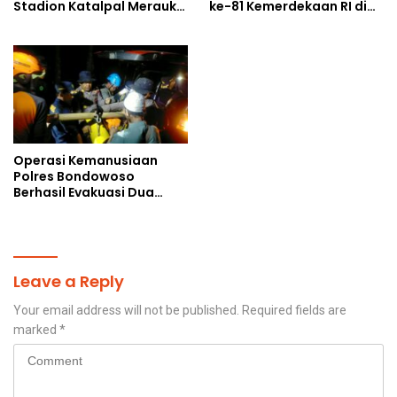
Stadion Katalpal Merauke,
ke-81 Kemerdekaan RI di
Jelang Upacara HUT Ke-81
Papua Selatan
Kemerdekaan RI
Operasi Kemanusiaan
Polres Bondowoso
Berhasil Evakuasi Dua
Jenazah di Gunung
Piramid
Leave a Reply
Your email address will not be published.
Required fields are
marked
*