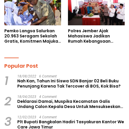
Pemko Langsa Salurkan
Polres Jember Ajak
20.963 Seragam Sekolah
Mahasiswa Jadikan
Gratis, Komitmen Majukan
Rumah Kebangsaan
Pendidikan
Ruang Kolaborasi Lahirkan
Gagasan Konstruktif
Popular Post
1
18/08/2022
6 Comment
Nah Kan, Tahun Ini Siswa SDN Banjar 02 Beli Buku
Penunjang Karena Tak Tercover di BOS, Kok Bisa?
2
18/04/2023
4 Comment
Deklarasi Damai, Muspika Kecamatan Galis
Undang Calon Kepala Desa Untuk Mensukseskan
Pilkades Aman dan Damai
3
12/02/2023
4 Comment
Plt Bupati Bangkalan Hadiri Tasyakuran Kantor We
Care Jawa Timur