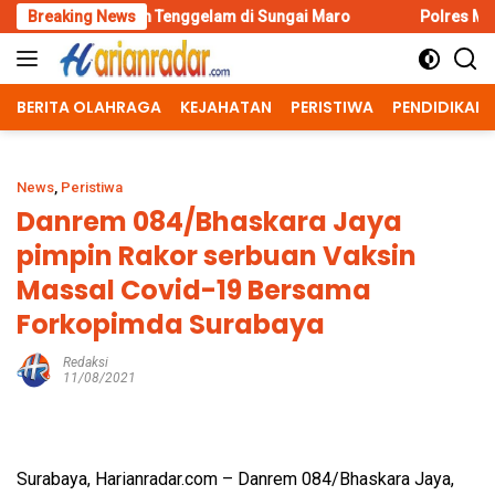
Skip
 Tenggelam di Sungai Maro
Breaking News
Polres Malang Amankan Tersang
to
content
BERITA OLAHRAGA
KEJAHATAN
PERISTIWA
PENDIDIKAN
News
,
Peristiwa
Danrem 084/Bhaskara Jaya
pimpin Rakor serbuan Vaksin
Massal Covid-19 Bersama
Forkopimda Surabaya
Redaksi
11/08/2021
Surabaya, Harianradar.com – Danrem 084/Bhaskara Jaya,