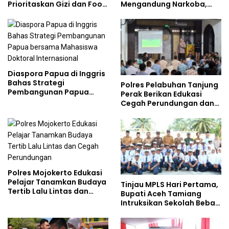
Prioritaskan Gizi dan Food
Mengandung Narkoba,
Safety
Gencarkan Sosialisasi di
Kalangan Remaja
Diaspora Papua di Inggris
Bahas Strategi
Polres Pelabuhan Tanjung
Pembangunan Papua
Perak Berikan Edukasi
bersama Mahasiswa
Cegah Perundungan dan
Doktoral Internasional
Bijak Bermedia Sosial
kepada Pelajar MPLS
Polres Mojokerto Edukasi
Pelajar Tanamkan Budaya
Tinjau MPLS Hari Pertama,
Tertib Lalu Lintas dan
Bupati Aceh Tamiang
Cegah Perundungan
Intruksikan Sekolah Bebas
Perundungan