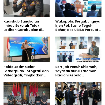
Kadishub Bangkalan
Wakapolri: Bergabungnya
Imbau Sekolah Tidak
Irjen Pol. Susilo Teguh
Latihan Gerak Jalan di
Raharjo ke UBISA Perkuat
Jalan Raya
Jejaring Nasional Pusat
Studi Kepolisian
Polda Jatim Gelar
Sertijab Penuh Khidmah,
Latkatpuan Fotografi dan
Yayasan Nurul Karomah
Videografi, Tingkatkan
Hadiahi Kepala
Kompetensi Personel di
Demisioner Voucher
Era Digital
Umrah