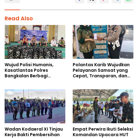
Read Also
Wujud Polisi Humanis,
Polantas Karib Wujudkan
Kasatlantas Polres
Pelayanan Samsat yang
Bangkalan Berbagi
Cepat, Transparan, dan
Kebaikan Lewat Jumat
Humanis
Berkah di Masjid Syekh
Ahmad Ibrahim
Wadan Kodaeral XI Tinjau
Empat Perwira Ikuti Seleksi
Kerja Bakti Pembersihan
Komandan Upacara HUT