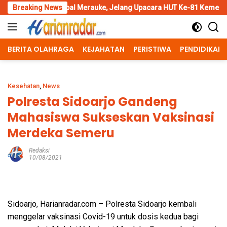
Skip
al Merauke, Jelang Upacara HUT Ke-81 Kemerdekaan RI
Breaking News
Peng
to
content
BERITA OLAHRAGA
KEJAHATAN
PERISTIWA
PENDIDIKAN
Kesehatan
,
News
Polresta Sidoarjo Gandeng
Mahasiswa Sukseskan Vaksinasi
Merdeka Semeru
Redaksi
10/08/2021
Sidoarjo, Harianradar.com – Polresta Sidoarjo kembali
menggelar vaksinasi Covid-19 untuk dosis kedua bagi