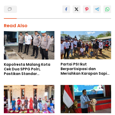
Read Also
Partai PSI Ikut
Kapolresta Malang Kota
Berpartisipasi dan
Cek Dua SPPG Polri,
Meriahkan Karapan Sapi
Pastikan Standar
Piala AHY
Pemenuhan Gizi dan
Pengelolaan Limbah
Berjalan Optimal