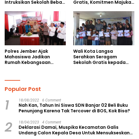
Intruksikan Sekolah Bebas
Gratis, Komitmen Majukan
Perundungan
Pendidikan
Polres Jember Ajak
Wali Kota Langsa
Mahasiswa Jadikan
Serahkan Seragam
Rumah Kebangsaan
Sekolah Gratis kepada
Ruang Kolaborasi Lahirkan
Anak Yatim Piatu di
Gagasan Konstruktif
Langsa Kota
Popular Post
1
18/08/2022
6 Comment
Nah Kan, Tahun Ini Siswa SDN Banjar 02 Beli Buku
Penunjang Karena Tak Tercover di BOS, Kok Bisa?
2
18/04/2023
4 Comment
Deklarasi Damai, Muspika Kecamatan Galis
Undang Calon Kepala Desa Untuk Mensukseskan
Pilkades Aman dan Damai