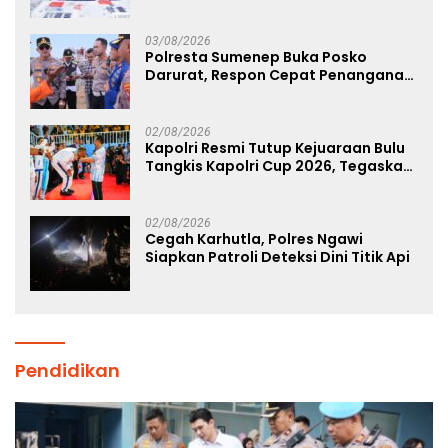
Tersangka Diantaranya Warga
Binaan Lapas Diamankan
03/08/2026
Polresta Sumenep Buka Posko
Darurat, Respon Cepat Penanganan
Korban Kebakaran KM Mutiara
Sentosa 2
02/08/2026
Kapolri Resmi Tutup Kejuaraan Bulu
Tangkis Kapolri Cup 2026, Tegaskan
Komitmen Polri Dukung Prestasi
Atlet Nasional
02/08/2026
Cegah Karhutla, Polres Ngawi
Siapkan Patroli Deteksi Dini Titik Api
Pendidikan