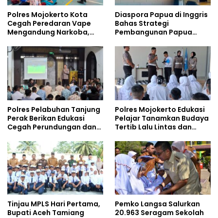
Polres Mojokerto Kota
Diaspora Papua di Inggris
Cegah Peredaran Vape
Bahas Strategi
Mengandung Narkoba,
Pembangunan Papua
Gencarkan Sosialisasi di
bersama Mahasiswa
Kalangan Remaja
Doktoral Internasional
Polres Pelabuhan Tanjung
Polres Mojokerto Edukasi
Perak Berikan Edukasi
Pelajar Tanamkan Budaya
Cegah Perundungan dan
Tertib Lalu Lintas dan
Bijak Bermedia Sosial
Cegah Perundungan
kepada Pelajar MPLS
Tinjau MPLS Hari Pertama,
Pemko Langsa Salurkan
Bupati Aceh Tamiang
20.963 Seragam Sekolah