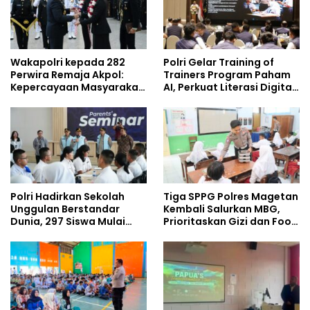
Wakapolri kepada 282
Polri Gelar Training of
Perwira Remaja Akpol:
Trainers Program Paham
Kepercayaan Masyarakat
AI, Perkuat Literasi Digital
Dibangun dari Integritas
Pelajar
Polri Hadirkan Sekolah
Tiga SPPG Polres Magetan
Unggulan Berstandar
Kembali Salurkan MBG,
Dunia, 297 Siswa Mulai
Prioritaskan Gizi dan Food
Tempati Kampus
Safety