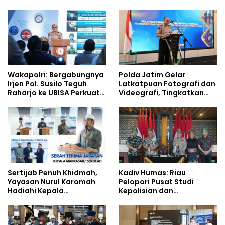
Pembentukan Karakter
Jalan Raya
Siswa Sekolah Rakyat
Wakapolri: Bergabungnya
Polda Jatim Gelar
Irjen Pol. Susilo Teguh
Latkatpuan Fotografi dan
Raharjo ke UBISA Perkuat
Videografi, Tingkatkan
Jejaring Nasional Pusat
Kompetensi Personel di
Studi Kepolisian
Era Digital
Sertijab Penuh Khidmah,
Kadiv Humas: Riau
Yayasan Nurul Karomah
Pelopori Pusat Studi
Hadiahi Kepala
Kepolisian dan
Demisioner Voucher
Lingkungan, Green
Umrah
Policing Masuki Babak
Baru