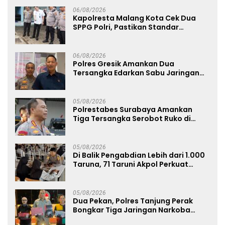
06/08/2026
Kapolresta Malang Kota Cek Dua
SPPG Polri, Pastikan Standar
Pemenuhan Gizi dan Pengelolaan
Limbah Berjalan Optimal
06/08/2026
Polres Gresik Amankan Dua
Tersangka Edarkan Sabu Jaringan
Bangkalan
05/08/2026
Polrestabes Surabaya Amankan
Tiga Tersangka Serobot Ruko di
Ngagel
05/08/2026
Di Balik Pengabdian Lebih dari 1.000
Taruna, 71 Taruni Akpol Perkuat
Pembentukan Karakter Siswa
Sekolah Rakyat
05/08/2026
Dua Pekan, Polres Tanjung Perak
Bongkar Tiga Jaringan Narkoba
22,76 Gram Sabu dan Pil Ekstasi