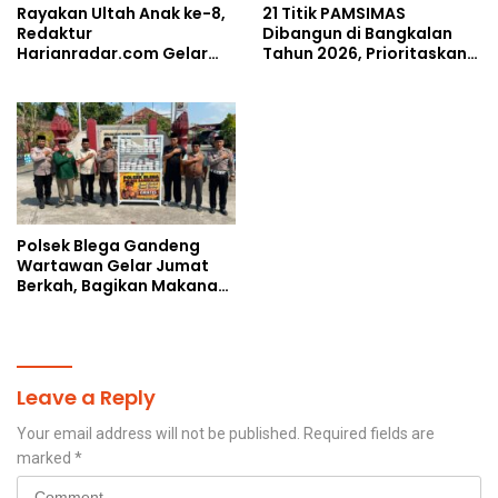
Rayakan Ultah Anak ke-8,
21 Titik PAMSIMAS
Redaktur
Dibangun di Bangkalan
Harianradar.com Gelar
Tahun 2026, Prioritaskan
Doa Bersama dan
Wilayah Rawan
Santunan Anak Yatim
Kekeringan
Polsek Blega Gandeng
Wartawan Gelar Jumat
Berkah, Bagikan Makanan
Gratis Kepada Pengguna
Jalan
Leave a Reply
Your email address will not be published.
Required fields are
marked
*