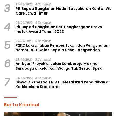
3
12/02/2023
4 Comment
Plt Bupati Bangkalan Hadiri Tasyakuran Kantor We
Care Jawa Timur
4
04/09/2023
4 Comment
Plt Bupati Bangkalan Beri Penghargaan Bravo
Inotek Award Tahun 2023
5
29/03/2023
3 Comment
P2KD Laksanakan Pembentukan dan Pengundian
Nomor Urut Calon Kepala Desa Bangpendah
6
23/10/2021
3 Comment
Ambyar! Proyek di Jalan Sumberejo Makmur
Surabaya di Keluhkan Warga Tak Sesuai Spek
7
06/12/2022
3 Comment
Siswa Dikspespa TNI AL Selesai Ikuti Pendidikan di
Kodikdukum Kodiklatal
Berita Kriminal