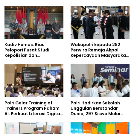
Kompetensi Personel di
Demisioner Voucher
Era Digital
Umrah
Kadiv Humas: Riau
Wakapolri kepada 282
Pelopori Pusat Studi
Perwira Remaja Akpol:
Kepolisian dan
Kepercayaan Masyarakat
Lingkungan, Green
Dibangun dari Integritas
Policing Masuki Babak
Baru
Polri Gelar Training of
Polri Hadirkan Sekolah
Trainers Program Paham
Unggulan Berstandar
AI, Perkuat Literasi Digital
Dunia, 297 Siswa Mulai
Pelajar
Tempati Kampus