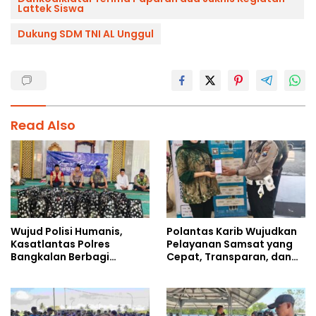
Lattek Siswa
Dukung SDM TNI AL Unggul
Read Also
Wujud Polisi Humanis,
Polantas Karib Wujudkan
Kasatlantas Polres
Pelayanan Samsat yang
Bangkalan Berbagi
Cepat, Transparan, dan
Kebaikan Lewat Jumat
Humanis
Berkah di Masjid Syekh
Ahmad Ibrahim