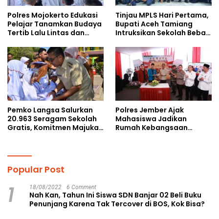
Polres Mojokerto Edukasi
Tinjau MPLS Hari Pertama,
Pelajar Tanamkan Budaya
Bupati Aceh Tamiang
Tertib Lalu Lintas dan
Intruksikan Sekolah Bebas
Cegah Perundungan
Perundungan
Pemko Langsa Salurkan
Polres Jember Ajak
20.963 Seragam Sekolah
Mahasiswa Jadikan
Gratis, Komitmen Majukan
Rumah Kebangsaan
Pendidikan
Ruang Kolaborasi Lahirkan
Gagasan Konstruktif
Popular Post
1
18/08/2022
6 Comment
Nah Kan, Tahun Ini Siswa SDN Banjar 02 Beli Buku
Penunjang Karena Tak Tercover di BOS, Kok Bisa?