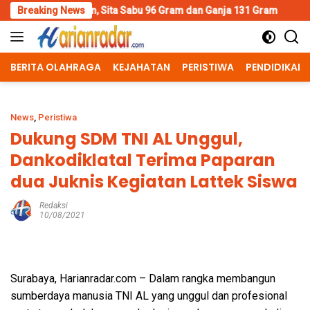
Skip
Sita Sabu 96 Gram dan Ganja 131 Gram
Breaking News
Wujud Polisi Human
to
content
BERITA OLAHRAGA
KEJAHATAN
PERISTIWA
PENDIDIKAN
News
,
Peristiwa
Dukung SDM TNI AL Unggul,
Dankodiklatal Terima Paparan
dua Juknis Kegiatan Lattek Siswa
Redaksi
10/08/2021
Surabaya, Harianradar.com – Dalam rangka membangun
sumberdaya manusia TNI AL yang unggul dan profesional