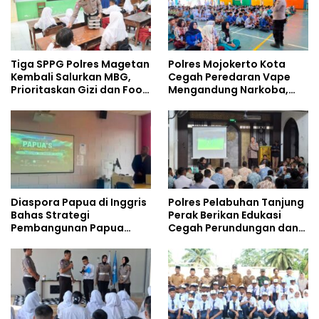
Tiga SPPG Polres Magetan
Polres Mojokerto Kota
Kembali Salurkan MBG,
Cegah Peredaran Vape
Prioritaskan Gizi dan Food
Mengandung Narkoba,
Safety
Gencarkan Sosialisasi di
Kalangan Remaja
Diaspora Papua di Inggris
Polres Pelabuhan Tanjung
Bahas Strategi
Perak Berikan Edukasi
Pembangunan Papua
Cegah Perundungan dan
bersama Mahasiswa
Bijak Bermedia Sosial
Doktoral Internasional
kepada Pelajar MPLS