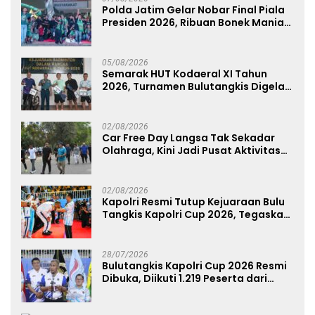
Polda Jatim Gelar Nobar Final Piala
Presiden 2026, Ribuan Bonek Mania
Dukung Persebaya dari Lapangan
Mapolda
05/08/2026
Semarak HUT Kodaeral XI Tahun
2026, Turnamen Bulutangkis Digelar
untuk Cetak Atlet Berprestasi dan
Perkuat Soliditas Prajurit
02/08/2026
Car Free Day Langsa Tak Sekadar
Olahraga, Kini Jadi Pusat Aktivitas
dan Pelayanan Publik
02/08/2026
Kapolri Resmi Tutup Kejuaraan Bulu
Tangkis Kapolri Cup 2026, Tegaskan
Komitmen Polri Dukung Prestasi
Atlet Nasional
28/07/2026
Bulutangkis Kapolri Cup 2026 Resmi
Dibuka, Diikuti 1.219 Peserta dari
Kategori Umum, Polri, dan Difabel