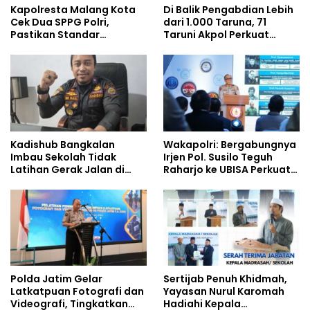
Kapolresta Malang Kota
Di Balik Pengabdian Lebih
Cek Dua SPPG Polri,
dari 1.000 Taruna, 71
Pastikan Standar
Taruni Akpol Perkuat
Pemenuhan Gizi dan
Pembentukan Karakter
Pengelolaan Limbah
Siswa Sekolah Rakyat
Berjalan Optimal
Kadishub Bangkalan
Wakapolri: Bergabungnya
Imbau Sekolah Tidak
Irjen Pol. Susilo Teguh
Latihan Gerak Jalan di
Raharjo ke UBISA Perkuat
Jalan Raya
Jejaring Nasional Pusat
Studi Kepolisian
Polda Jatim Gelar
Sertijab Penuh Khidmah,
Latkatpuan Fotografi dan
Yayasan Nurul Karomah
Videografi, Tingkatkan
Hadiahi Kepala