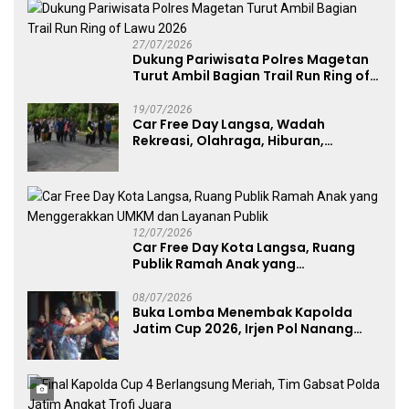
27/07/2026
Dukung Pariwisata Polres Magetan
Turut Ambil Bagian Trail Run Ring of
Lawu 2026
19/07/2026
Car Free Day Langsa, Wadah
Rekreasi, Olahraga, Hiburan,
Layanan Publik, dan Penguatan
UMKM
12/07/2026
Car Free Day Kota Langsa, Ruang
Publik Ramah Anak yang
Menggerakkan UMKM dan Layanan
Publik
08/07/2026
Buka Lomba Menembak Kapolda
Jatim Cup 2026, Irjen Pol Nanang
Avianto Tekankan Profesionalisme
Penggunaan Senjata Api