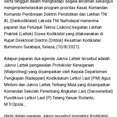
serta tangguh dalam menghadapi segala ancaman sekaligus
mengimplemetasikan program prioritas Kasal, Komandan
Komando Pembinaan Doktrin Pendidikan dan Latihan TNI
AL (Dankodiklatal) Laksda TNI Nurhidayat menerima
paparan dua Petunjuk Teknis (Juknis) kegiatan Latihan
Praktek (Lattek) Siswa Kodiklatal yang dilaksanakan di
Rupat Direktorat Doktrin (Ditdok) Kesatrian Kodiklatal
Bumimoro Surabaya, Selasa, (10/8/2021).
Adapun paparan dua agenda Juknis Lattek tersebut adalah
Juknis Lattek pengawalan Protokoler Kenegaraan
(Walprotneg) yang disampaikan oleh Kepala Departemen
Pengkajian (Kadepjian) Kodikdukum Letkol Laut (PM) Agus
Mintoni dan Juknis Lattek Terbang Mula yang disampaikan
Komandan Sekolah Penerbang Angkatan Laut (Dansenerbal)
Pusdiksus Letkol Laut (P) Tatang Yanuar Ristanto,
M.Tr.Opsla.,
Hadir dalam paparan Juknis tersebut Inspektur Kodiklatal