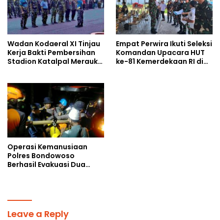
Wadan Kodaeral XI Tinjau
Empat Perwira Ikuti Seleksi
Kerja Bakti Pembersihan
Komandan Upacara HUT
Stadion Katalpal Merauke,
ke-81 Kemerdekaan RI di
Jelang Upacara HUT Ke-81
Papua Selatan
Kemerdekaan RI
Operasi Kemanusiaan
Polres Bondowoso
Berhasil Evakuasi Dua
Jenazah di Gunung
Piramid
Leave a Reply