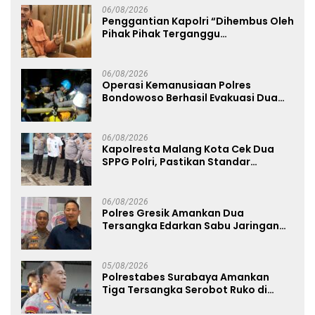
06/08/2026
Penggantian Kapolri “Dihembus Oleh
Pihak Pihak Terganggu
Kenyamanannya”
06/08/2026
Operasi Kemanusiaan Polres
Bondowoso Berhasil Evakuasi Dua
Jenazah di Gunung Piramid
06/08/2026
Kapolresta Malang Kota Cek Dua
SPPG Polri, Pastikan Standar
Pemenuhan Gizi dan Pengelolaan
Limbah Berjalan Optimal
06/08/2026
Polres Gresik Amankan Dua
Tersangka Edarkan Sabu Jaringan
Bangkalan
05/08/2026
Polrestabes Surabaya Amankan
Tiga Tersangka Serobot Ruko di
Ngagel