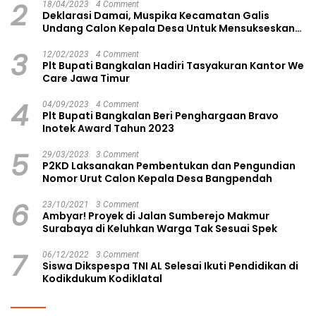
2
18/04/2023
4 Comment
Deklarasi Damai, Muspika Kecamatan Galis
Undang Calon Kepala Desa Untuk Mensukseskan
Pilkades Aman dan Damai
3
12/02/2023
4 Comment
Plt Bupati Bangkalan Hadiri Tasyakuran Kantor We
Care Jawa Timur
4
04/09/2023
4 Comment
Plt Bupati Bangkalan Beri Penghargaan Bravo
Inotek Award Tahun 2023
5
29/03/2023
3 Comment
P2KD Laksanakan Pembentukan dan Pengundian
Nomor Urut Calon Kepala Desa Bangpendah
6
23/10/2021
3 Comment
Ambyar! Proyek di Jalan Sumberejo Makmur
Surabaya di Keluhkan Warga Tak Sesuai Spek
7
06/12/2022
3 Comment
Siswa Dikspespa TNI AL Selesai Ikuti Pendidikan di
Kodikdukum Kodiklatal