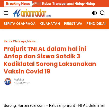
Skip
kerep Pilih Kubur Transparansi Hidup-Hidup
Breaking News
Polrestabes S
to
content
BERITA OLAHRAGA
KEJAHATAN
PERISTIWA
PENDIDIKAN
Berita Olahraga
,
News
Prajurit TNI AL dalam hal ini
Antap dan Siswa Satdik 3
Kodiklatal Sorong Laksanakan
Vaksin Covid 19
Redaksi
08/08/2021
Sorong, Harianradar.com – Ratusan prajurit TNI AL dalam hal