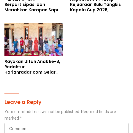
Berpartisipasi dan
Kejuaraan Bulu Tangkis
Meriahkan Karapan Sapi
Kapolri Cup 2026,
Piala AHY
Tegaskan Komitmen Polri
Dukung Prestasi Atlet
Nasional
Rayakan Ultah Anak ke-8,
Redaktur
Harianradar.com Gelar
Doa Bersama dan
Santunan Anak Yatim
Leave a Reply
Your email address will not be published.
Required fields are
marked
*