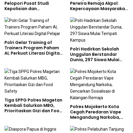
Pelopori Pusat Studi
Perwira Remaja Akpol:
Kepolisian dan
Kepercayaan Masyarakat
Lingkungan, Green
Dibangun dari Integritas
Policing Masuki Babak
Baru
Polri Gelar Training of
Trainers Program Paham
Polri Hadirkan Sekolah
AI, Perkuat Literasi Digital
Unggulan Berstandar
Pelajar
Dunia, 297 Siswa Mulai
Tempati Kampus
Tiga SPPG Polres Magetan
Kembali Salurkan MBG,
Polres Mojokerto Kota
Prioritaskan Gizi dan Food
Cegah Peredaran Vape
Safety
Mengandung Narkoba,
Gencarkan Sosialisasi di
Kalangan Remaja