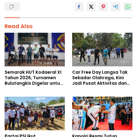
Read Also
Semarak HUT Kodaeral XI
Car Free Day Langsa Tak
Tahun 2026, Turnamen
Sekadar Olahraga, Kini
Bulutangkis Digelar untuk
Jadi Pusat Aktivitas dan
Cetak Atlet Berprestasi
Pelayanan Publik
dan Perkuat Soliditas
Prajurit
Partai PSI Ikut
Kapolri Resmi Tutup