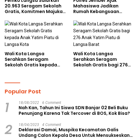
Pemko Langsa Salurkan
Polres Jember Ajak
20.963 Seragam Sekolah
Mahasiswa Jadikan
Gratis, Komitmen Majukan
Rumah Kebangsaan
Pendidikan
Ruang Kolaborasi Lahirkan
Gagasan Konstruktif
Wali Kota Langsa
Wali Kota Langsa
Serahkan Seragam
Serahkan Seragam
Sekolah Gratis kepada
Sekolah Gratis bagi 276
Anak Yatim Piatu di
Anak Yatim Piatu di
Langsa Kota
Langsa Barat
Popular Post
1
18/08/2022
6 Comment
Nah Kan, Tahun Ini Siswa SDN Banjar 02 Beli Buku
Penunjang Karena Tak Tercover di BOS, Kok Bisa?
2
18/04/2023
4 Comment
Deklarasi Damai, Muspika Kecamatan Galis
Undang Calon Kepala Desa Untuk Mensukseskan