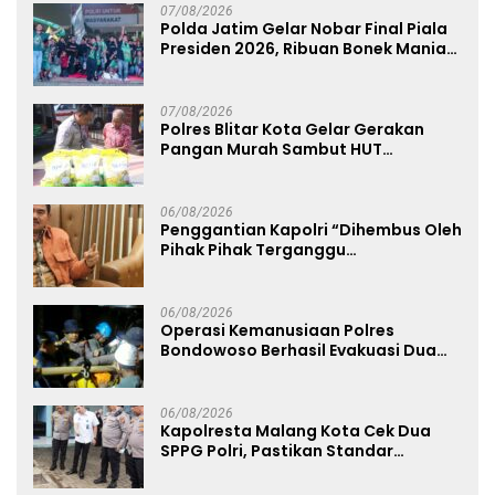
07/08/2026
Polda Jatim Gelar Nobar Final Piala
Presiden 2026, Ribuan Bonek Mania
Dukung Persebaya dari Lapangan
Mapolda
07/08/2026
Polres Blitar Kota Gelar Gerakan
Pangan Murah Sambut HUT
Kemerdekaan RI ke-81
06/08/2026
Penggantian Kapolri “Dihembus Oleh
Pihak Pihak Terganggu
Kenyamanannya”
06/08/2026
Operasi Kemanusiaan Polres
Bondowoso Berhasil Evakuasi Dua
Jenazah di Gunung Piramid
06/08/2026
Kapolresta Malang Kota Cek Dua
SPPG Polri, Pastikan Standar
Pemenuhan Gizi dan Pengelolaan
Limbah Berjalan Optimal