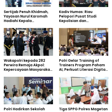
Sertijab Penuh Khidmah,
Kadiv Humas: Riau
Yayasan Nurul Karomah
Pelopori Pusat Studi
Hadiahi Kepala
Kepolisian dan
Demisioner Voucher
Lingkungan, Green
Umrah
Policing Masuki Babak
Baru
Wakapolri kepada 282
Polri Gelar Training of
Perwira Remaja Akpol:
Trainers Program Paham
Kepercayaan Masyarakat
AI, Perkuat Literasi Digital
Dibangun dari Integritas
Pelajar
Polri Hadirkan Sekolah
Tiga SPPG Polres Magetan