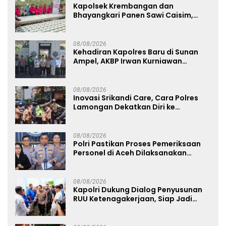
Kapolsek Krembangan dan
Bhayangkari Panen Sawi Caisim,
Dorong Warga Perkuat Ketahanan
Pangan
08/08/2026
Kehadiran Kapolres Baru di Sunan
Ampel, AKBP Irwan Kurniawan
Teguhkan Sinergi Polri dan Ulama
08/08/2026
Inovasi Srikandi Care, Cara Polres
Lamongan Dekatkan Diri ke
Masyarakat
08/08/2026
Polri Pastikan Proses Pemeriksaan
Personel di Aceh Dilaksanakan
Secara Profesional dan Transparan
08/08/2026
Kapolri Dukung Dialog Penyusunan
RUU Ketenagakerjaan, Siap Jadi
Jembatan Aspirasi Buruh