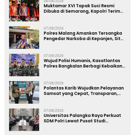
08/08/2026
Muktamar XVI Tapak Suci Resmi
Dibuka di Semarang, Kapolri Terima
Anugerah Anggota Kehormatan
07/08/2026
Polres Malang Amankan Tersangka
Pengedar Narkoba di Kepanjen, Sita
Sabu 96 Gram dan Ganja 131 Gram
07/08/2026
Wujud Polisi Humanis, Kasatlantas
Polres Bangkalan Berbagi Kebaikan
Lewat Jumat Berkah di Masjid Syekh
Ahmad Ibrahim
07/08/2026
Polantas Karib Wujudkan Pelayanan
Samsat yang Cepat, Transparan,
dan Humanis
07/08/2026
Universitas Palangka Raya Perkuat
SDM Polri Lewat Pusat Studi
Kepolisian