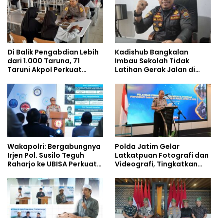
Berjalan Optimal
Di Balik Pengabdian Lebih
Kadishub Bangkalan
dari 1.000 Taruna, 71
Imbau Sekolah Tidak
Taruni Akpol Perkuat
Latihan Gerak Jalan di
Pembentukan Karakter
Jalan Raya
Siswa Sekolah Rakyat
Wakapolri: Bergabungnya
Polda Jatim Gelar
Irjen Pol. Susilo Teguh
Latkatpuan Fotografi dan
Raharjo ke UBISA Perkuat
Videografi, Tingkatkan
Jejaring Nasional Pusat
Kompetensi Personel di
Studi Kepolisian
Era Digital