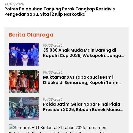
14/07/2026
Polres Pelabuhan Tanjung Perak Tangkap Residivis
Pengedar Sabu, Sita 12 Klip Narkotika
Berita Olahraga
09/08/2026
35.936 Anak Muda Main Bareng di
Kapolri Cup 2026, Wakapolri: Jangan
Cuma Jadi Penonton, Jadilah
Talenta Digital
08/08/2026
Muktamar XVI Tapak Suci Resmi
Dibuka di Semarang, Kapolri Terima
Anugerah Anggota Kehormatan
07/08/2026
Polda Jatim Gelar Nobar Final Piala
Presiden 2026, Ribuan Bonek Mania
Dukung Persebaya dari Lapangan
Mapolda