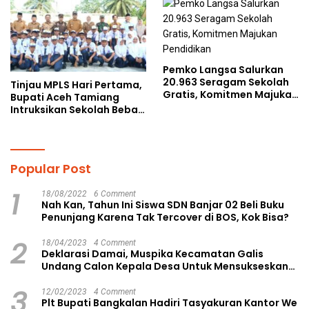
kepada Pelajar MPLS
Pemko Langsa Salurkan
20.963 Seragam Sekolah
Tinjau MPLS Hari Pertama,
Gratis, Komitmen Majukan
Bupati Aceh Tamiang
Pendidikan
Intruksikan Sekolah Bebas
Perundungan
Popular Post
1
18/08/2022
6 Comment
Nah Kan, Tahun Ini Siswa SDN Banjar 02 Beli Buku
Penunjang Karena Tak Tercover di BOS, Kok Bisa?
2
18/04/2023
4 Comment
Deklarasi Damai, Muspika Kecamatan Galis
Undang Calon Kepala Desa Untuk Mensukseskan
Pilkades Aman dan Damai
3
12/02/2023
4 Comment
Plt Bupati Bangkalan Hadiri Tasyakuran Kantor We