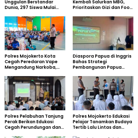
Unggulan Berstandar
Kembali Salurkan MBG,
Dunia, 297 Siswa Mulai
Prioritaskan Gizi dan Food
Tempati Kampus
Safety
Polres Mojokerto Kota
Diaspora Papua di Inggris
Cegah Peredaran Vape
Bahas Strategi
Mengandung Narkoba,
Pembangunan Papua
Gencarkan Sosialisasi di
bersama Mahasiswa
Kalangan Remaja
Doktoral Internasional
Polres Pelabuhan Tanjung
Polres Mojokerto Edukasi
Perak Berikan Edukasi
Pelajar Tanamkan Budaya
Cegah Perundungan dan
Tertib Lalu Lintas dan
Bijak Bermedia Sosial
Cegah Perundungan