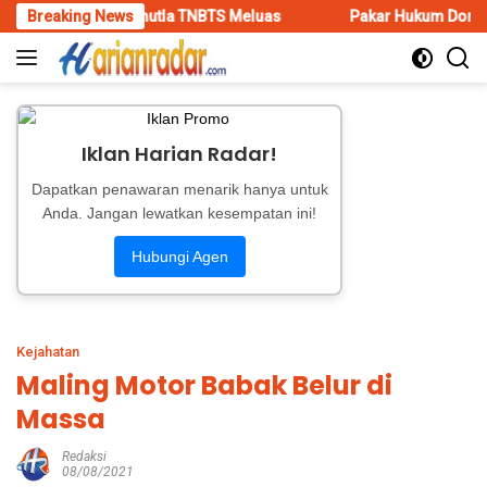
Skip
hutla TNBTS Meluas
Breaking News
Pakar Hukum Dorong Polri Tindak Teg
to
content
Iklan Harian Radar!
Dapatkan penawaran menarik hanya untuk
Anda. Jangan lewatkan kesempatan ini!
Hubungi Agen
Kejahatan
Maling Motor Babak Belur di
Massa
Redaksi
08/08/2021