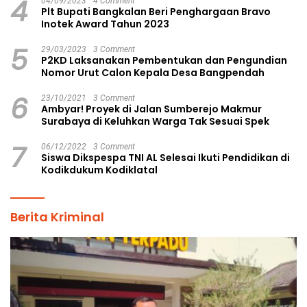
4
04/09/2023
4 Comment
Plt Bupati Bangkalan Beri Penghargaan Bravo
Inotek Award Tahun 2023
5
29/03/2023
3 Comment
P2KD Laksanakan Pembentukan dan Pengundian
Nomor Urut Calon Kepala Desa Bangpendah
6
23/10/2021
3 Comment
Ambyar! Proyek di Jalan Sumberejo Makmur
Surabaya di Keluhkan Warga Tak Sesuai Spek
7
06/12/2022
3 Comment
Siswa Dikspespa TNI AL Selesai Ikuti Pendidikan di
Kodikdukum Kodiklatal
Berita Kriminal