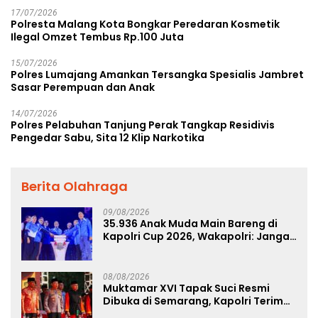
17/07/2026
Polresta Malang Kota Bongkar Peredaran Kosmetik
Ilegal Omzet Tembus Rp.100 Juta
15/07/2026
Polres Lumajang Amankan Tersangka Spesialis Jambret
Sasar Perempuan dan Anak
14/07/2026
Polres Pelabuhan Tanjung Perak Tangkap Residivis
Pengedar Sabu, Sita 12 Klip Narkotika
Berita Olahraga
09/08/2026
35.936 Anak Muda Main Bareng di
Kapolri Cup 2026, Wakapolri: Jangan
Cuma Jadi Penonton, Jadilah
Talenta Digital
08/08/2026
Muktamar XVI Tapak Suci Resmi
Dibuka di Semarang, Kapolri Terima
Anugerah Anggota Kehormatan