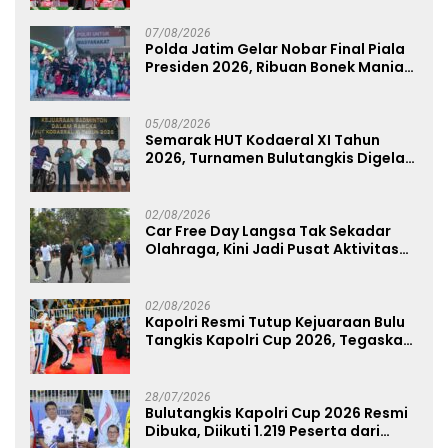
07/08/2026
Polda Jatim Gelar Nobar Final Piala
Presiden 2026, Ribuan Bonek Mania
Dukung Persebaya dari Lapangan
Mapolda
05/08/2026
Semarak HUT Kodaeral XI Tahun
2026, Turnamen Bulutangkis Digelar
untuk Cetak Atlet Berprestasi dan
Perkuat Soliditas Prajurit
02/08/2026
Car Free Day Langsa Tak Sekadar
Olahraga, Kini Jadi Pusat Aktivitas
dan Pelayanan Publik
02/08/2026
Kapolri Resmi Tutup Kejuaraan Bulu
Tangkis Kapolri Cup 2026, Tegaskan
Komitmen Polri Dukung Prestasi
Atlet Nasional
28/07/2026
Bulutangkis Kapolri Cup 2026 Resmi
Dibuka, Diikuti 1.219 Peserta dari