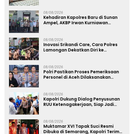
Dorong Warga Perkuat Ketahanan
Pangan
08/08/2026
Kehadiran Kapolres Baru di Sunan
Ampel, AKBP Irwan Kurniawan
Teguhkan Sinergi Polri dan Ulama
08/08/2026
Inovasi Srikandi Care, Cara Polres
Lamongan Dekatkan Diri ke
Masyarakat
08/08/2026
Polri Pastikan Proses Pemeriksaan
Personel di Aceh Dilaksanakan
Secara Profesional dan Transparan
08/08/2026
Kapolri Dukung Dialog Penyusunan
RUU Ketenagakerjaan, Siap Jadi
Jembatan Aspirasi Buruh
08/08/2026
Muktamar XVI Tapak Suci Resmi
Dibuka di Semarang, Kapolri Terima