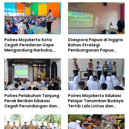
Polres Mojokerto Kota
Diaspora Papua di Inggris
Cegah Peredaran Vape
Bahas Strategi
Mengandung Narkoba,
Pembangunan Papua
Gencarkan Sosialisasi di
bersama Mahasiswa
Kalangan Remaja
Doktoral Internasional
Polres Pelabuhan Tanjung
Polres Mojokerto Edukasi
Perak Berikan Edukasi
Pelajar Tanamkan Budaya
Cegah Perundungan dan
Tertib Lalu Lintas dan
Bijak Bermedia Sosial
Cegah Perundungan
kepada Pelajar MPLS