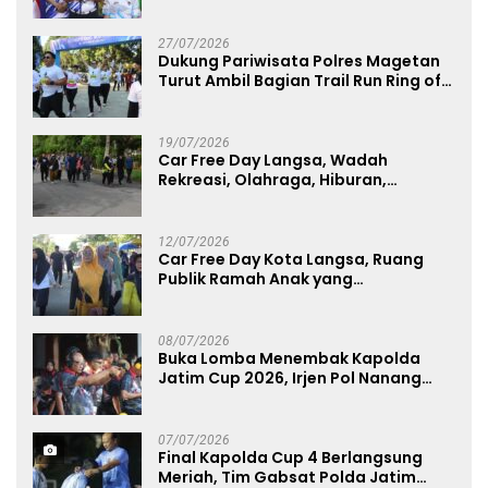
Kategori Umum, Polri, dan Difabel
27/07/2026
Dukung Pariwisata Polres Magetan
Turut Ambil Bagian Trail Run Ring of
Lawu 2026
19/07/2026
Car Free Day Langsa, Wadah
Rekreasi, Olahraga, Hiburan,
Layanan Publik, dan Penguatan
UMKM
12/07/2026
Car Free Day Kota Langsa, Ruang
Publik Ramah Anak yang
Menggerakkan UMKM dan Layanan
Publik
08/07/2026
Buka Lomba Menembak Kapolda
Jatim Cup 2026, Irjen Pol Nanang
Avianto Tekankan Profesionalisme
Penggunaan Senjata Api
07/07/2026
Final Kapolda Cup 4 Berlangsung
Meriah, Tim Gabsat Polda Jatim