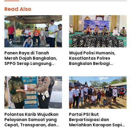
Read Also
Panen Raya di Tanah
Wujud Polisi Humanis,
Merah Dajah Bangkalan,
Kasatlantas Polres
SPPG Serap Langsung
Bangkalan Berbagi
Hasil Tani Petani
Kebaikan Lewat Jumat
Berkah di Masjid Syekh
Ahmad Ibrahim
Polantas Karib Wujudkan
Partai PSI Ikut
Pelayanan Samsat yang
Berpartisipasi dan
Cepat, Transparan, dan
Meriahkan Karapan Sapi
Humanis
Piala AHY