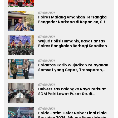
Anugerah Anggota Kehormatan
07/08/2026
Polres Malang Amankan Tersangka
Pengedar Narkoba di Kepanjen, Sita
Sabu 96 Gram dan Ganja 131 Gram
07/08/2026
Wujud Polisi Humanis, Kasatlantas
Polres Bangkalan Berbagi Kebaikan
Lewat Jumat Berkah di Masjid Syekh
Ahmad Ibrahim
07/08/2026
Polantas Karib Wujudkan Pelayanan
Samsat yang Cepat, Transparan,
dan Humanis
07/08/2026
Universitas Palangka Raya Perkuat
SDM Polri Lewat Pusat Studi
Kepolisian
07/08/2026
Polda Jatim Gelar Nobar Final Piala
Presiden 2026, Ribuan Bonek Mania