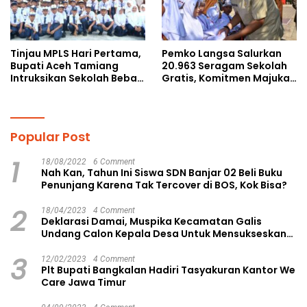
Tinjau MPLS Hari Pertama,
Pemko Langsa Salurkan
Bupati Aceh Tamiang
20.963 Seragam Sekolah
Intruksikan Sekolah Bebas
Gratis, Komitmen Majukan
Perundungan
Pendidikan
Popular Post
1
18/08/2022
6 Comment
Nah Kan, Tahun Ini Siswa SDN Banjar 02 Beli Buku
Penunjang Karena Tak Tercover di BOS, Kok Bisa?
2
18/04/2023
4 Comment
Deklarasi Damai, Muspika Kecamatan Galis
Undang Calon Kepala Desa Untuk Mensukseskan
Pilkades Aman dan Damai
3
12/02/2023
4 Comment
Plt Bupati Bangkalan Hadiri Tasyakuran Kantor We
Care Jawa Timur