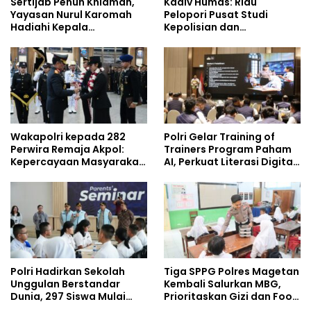
Sertijab Penuh Khidmah,
Kadiv Humas: Riau
Yayasan Nurul Karomah
Pelopori Pusat Studi
Hadiahi Kepala
Kepolisian dan
Demisioner Voucher
Lingkungan, Green
Umrah
Policing Masuki Babak
Baru
Wakapolri kepada 282
Polri Gelar Training of
Perwira Remaja Akpol:
Trainers Program Paham
Kepercayaan Masyarakat
AI, Perkuat Literasi Digital
Dibangun dari Integritas
Pelajar
Polri Hadirkan Sekolah
Tiga SPPG Polres Magetan
Unggulan Berstandar
Kembali Salurkan MBG,
Dunia, 297 Siswa Mulai
Prioritaskan Gizi dan Food
Tempati Kampus
Safety