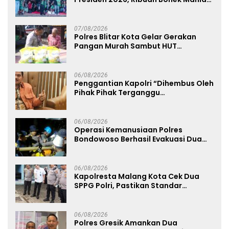
Dukung Persebaya dari Lapangan
Mapolda
07/08/2026
Polres Blitar Kota Gelar Gerakan
Pangan Murah Sambut HUT
Kemerdekaan RI ke-81
06/08/2026
Penggantian Kapolri “Dihembus Oleh
Pihak Pihak Terganggu
Kenyamanannya”
06/08/2026
Operasi Kemanusiaan Polres
Bondowoso Berhasil Evakuasi Dua
Jenazah di Gunung Piramid
06/08/2026
Kapolresta Malang Kota Cek Dua
SPPG Polri, Pastikan Standar
Pemenuhan Gizi dan Pengelolaan
Limbah Berjalan Optimal
06/08/2026
Polres Gresik Amankan Dua