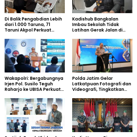
Di Balik Pengabdian Lebih
Kadishub Bangkalan
dari 1.000 Taruna, 71
Imbau Sekolah Tidak
Taruni Akpol Perkuat
Latihan Gerak Jalan di
Pembentukan Karakter
Jalan Raya
Siswa Sekolah Rakyat
Wakapolri: Bergabungnya
Polda Jatim Gelar
Irjen Pol. Susilo Teguh
Latkatpuan Fotografi dan
Raharjo ke UBISA Perkuat
Videografi, Tingkatkan
Jejaring Nasional Pusat
Kompetensi Personel di
Studi Kepolisian
Era Digital