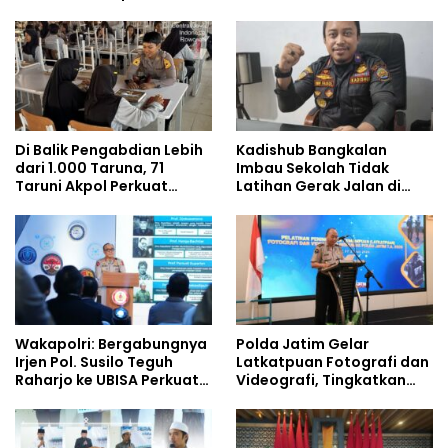
Pemenuhan Gizi dan
Pengelolaan Limbah
Berjalan Optimal
Di Balik Pengabdian Lebih
Kadishub Bangkalan
dari 1.000 Taruna, 71
Imbau Sekolah Tidak
Taruni Akpol Perkuat
Latihan Gerak Jalan di
Pembentukan Karakter
Jalan Raya
Siswa Sekolah Rakyat
Wakapolri: Bergabungnya
Polda Jatim Gelar
Irjen Pol. Susilo Teguh
Latkatpuan Fotografi dan
Raharjo ke UBISA Perkuat
Videografi, Tingkatkan
Jejaring Nasional Pusat
Kompetensi Personel di
Studi Kepolisian
Era Digital