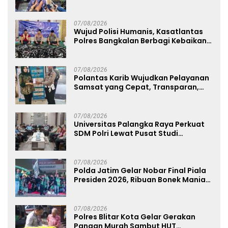
Sabu 96 Gram dan Ganja 131 Gram
07/08/2026
Wujud Polisi Humanis, Kasatlantas
Polres Bangkalan Berbagi Kebaikan
Lewat Jumat Berkah di Masjid Syekh
Ahmad Ibrahim
07/08/2026
Polantas Karib Wujudkan Pelayanan
Samsat yang Cepat, Transparan,
dan Humanis
07/08/2026
Universitas Palangka Raya Perkuat
SDM Polri Lewat Pusat Studi
Kepolisian
07/08/2026
Polda Jatim Gelar Nobar Final Piala
Presiden 2026, Ribuan Bonek Mania
Dukung Persebaya dari Lapangan
Mapolda
07/08/2026
Polres Blitar Kota Gelar Gerakan
Pangan Murah Sambut HUT