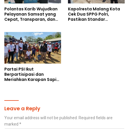
Polantas Karib Wujudkan
Kapolresta Malang Kota
Pelayanan Samsat yang
Cek Dua SPPG Polri,
Cepat, Transparan, dan
Pastikan Standar
Humanis
Pemenuhan Gizi dan
Pengelolaan Limbah
Berjalan Optimal
Partai PSI Ikut
Berpartisipasi dan
Meriahkan Karapan Sapi
Piala AHY
Leave a Reply
Your email address will not be published.
Required fields are
marked
*