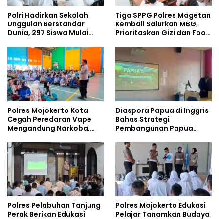
Polri Hadirkan Sekolah
Tiga SPPG Polres Magetan
Unggulan Berstandar
Kembali Salurkan MBG,
Dunia, 297 Siswa Mulai
Prioritaskan Gizi dan Food
Tempati Kampus
Safety
Polres Mojokerto Kota
Diaspora Papua di Inggris
Cegah Peredaran Vape
Bahas Strategi
Mengandung Narkoba,
Pembangunan Papua
Gencarkan Sosialisasi di
bersama Mahasiswa
Kalangan Remaja
Doktoral Internasional
Polres Pelabuhan Tanjung
Polres Mojokerto Edukasi
Perak Berikan Edukasi
Pelajar Tanamkan Budaya