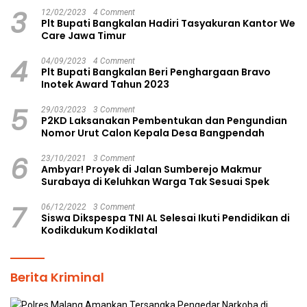
3
12/02/2023
4 Comment
Plt Bupati Bangkalan Hadiri Tasyakuran Kantor We
Care Jawa Timur
4
04/09/2023
4 Comment
Plt Bupati Bangkalan Beri Penghargaan Bravo
Inotek Award Tahun 2023
5
29/03/2023
3 Comment
P2KD Laksanakan Pembentukan dan Pengundian
Nomor Urut Calon Kepala Desa Bangpendah
6
23/10/2021
3 Comment
Ambyar! Proyek di Jalan Sumberejo Makmur
Surabaya di Keluhkan Warga Tak Sesuai Spek
7
06/12/2022
3 Comment
Siswa Dikspespa TNI AL Selesai Ikuti Pendidikan di
Kodikdukum Kodiklatal
Berita Kriminal