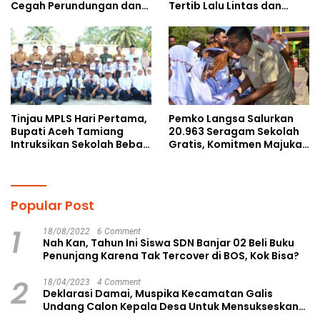
Cegah Perundungan dan
Tertib Lalu Lintas dan
Bijak Bermedia Sosial
Cegah Perundungan
kepada Pelajar MPLS
Tinjau MPLS Hari Pertama,
Pemko Langsa Salurkan
Bupati Aceh Tamiang
20.963 Seragam Sekolah
Intruksikan Sekolah Bebas
Gratis, Komitmen Majukan
Perundungan
Pendidikan
Popular Post
1
18/08/2022
6 Comment
Nah Kan, Tahun Ini Siswa SDN Banjar 02 Beli Buku
Penunjang Karena Tak Tercover di BOS, Kok Bisa?
2
18/04/2023
4 Comment
Deklarasi Damai, Muspika Kecamatan Galis
Undang Calon Kepala Desa Untuk Mensukseskan
Pilkades Aman dan Damai