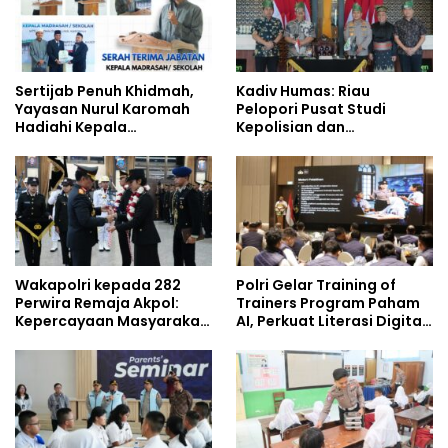
Sertijab Penuh Khidmah,
Kadiv Humas: Riau
Yayasan Nurul Karomah
Pelopori Pusat Studi
Hadiahi Kepala
Kepolisian dan
Demisioner Voucher
Lingkungan, Green
Umrah
Policing Masuki Babak
Baru
Wakapolri kepada 282
Polri Gelar Training of
Perwira Remaja Akpol:
Trainers Program Paham
Kepercayaan Masyarakat
AI, Perkuat Literasi Digital
Dibangun dari Integritas
Pelajar