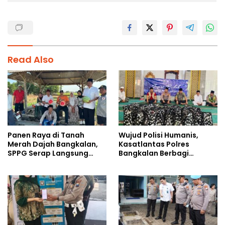
Read Also
Panen Raya di Tanah
Wujud Polisi Humanis,
Merah Dajah Bangkalan,
Kasatlantas Polres
SPPG Serap Langsung
Bangkalan Berbagi
Hasil Tani Petani
Kebaikan Lewat Jumat
Berkah di Masjid Syekh
Ahmad Ibrahim