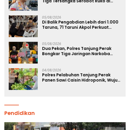
Tiga Tersangka Serobot Ruko di
Ngagel
05/08/2026
Di Balik Pengabdian Lebih dari 1.000
Taruna, 71 Taruni Akpol Perkuat
Pembentukan Karakter Siswa
Sekolah Rakyat
05/08/2026
Dua Pekan, Polres Tanjung Perak
Bongkar Tiga Jaringan Narkoba
22,76 Gram Sabu dan Pil Ekstasi
04/08/2026
Polres Pelabuhan Tanjung Perak
Panen Sawi Caisin Hidroponik, Wujud
Nyata Dukung Ketahanan Pangan
Nasional
Pendidikan