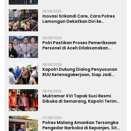
Teguhkan Sinergi Polri dan Ulama
08/08/2026
Inovasi Srikandi Care, Cara Polres
Lamongan Dekatkan Diri ke
Masyarakat
08/08/2026
Polri Pastikan Proses Pemeriksaan
Personel di Aceh Dilaksanakan
Secara Profesional dan Transparan
08/08/2026
Kapolri Dukung Dialog Penyusunan
RUU Ketenagakerjaan, Siap Jadi
Jembatan Aspirasi Buruh
08/08/2026
Muktamar XVI Tapak Suci Resmi
Dibuka di Semarang, Kapolri Terima
Anugerah Anggota Kehormatan
07/08/2026
Polres Malang Amankan Tersangka
Pengedar Narkoba di Kepanjen, Sita