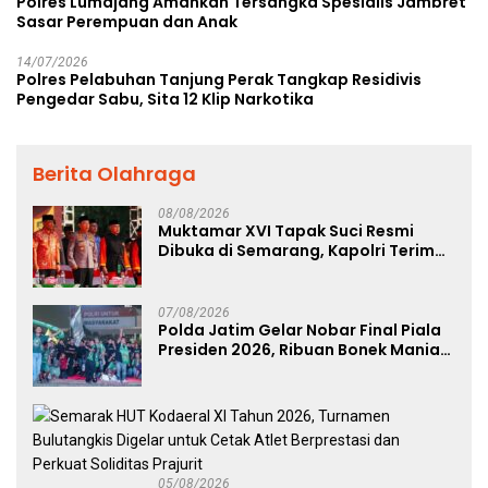
Polres Lumajang Amankan Tersangka Spesialis Jambret
Sasar Perempuan dan Anak
14/07/2026
Polres Pelabuhan Tanjung Perak Tangkap Residivis
Pengedar Sabu, Sita 12 Klip Narkotika
Berita Olahraga
08/08/2026
Muktamar XVI Tapak Suci Resmi
Dibuka di Semarang, Kapolri Terima
Anugerah Anggota Kehormatan
07/08/2026
Polda Jatim Gelar Nobar Final Piala
Presiden 2026, Ribuan Bonek Mania
Dukung Persebaya dari Lapangan
Mapolda
05/08/2026