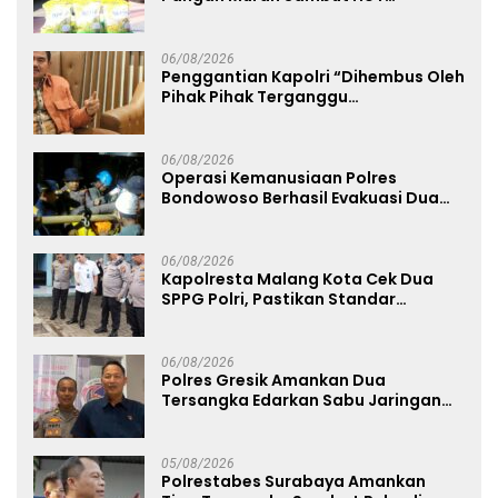
Kemerdekaan RI ke-81
06/08/2026
Penggantian Kapolri “Dihembus Oleh
Pihak Pihak Terganggu
Kenyamanannya”
06/08/2026
Operasi Kemanusiaan Polres
Bondowoso Berhasil Evakuasi Dua
Jenazah di Gunung Piramid
06/08/2026
Kapolresta Malang Kota Cek Dua
SPPG Polri, Pastikan Standar
Pemenuhan Gizi dan Pengelolaan
Limbah Berjalan Optimal
06/08/2026
Polres Gresik Amankan Dua
Tersangka Edarkan Sabu Jaringan
Bangkalan
05/08/2026
Polrestabes Surabaya Amankan