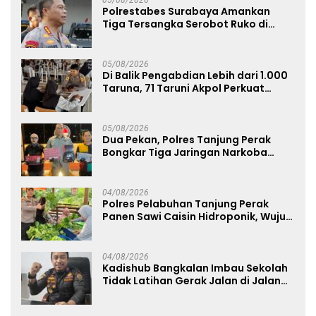
Polrestabes Surabaya Amankan
Tiga Tersangka Serobot Ruko di
Ngagel
05/08/2026
Di Balik Pengabdian Lebih dari 1.000
Taruna, 71 Taruni Akpol Perkuat
Pembentukan Karakter Siswa
Sekolah Rakyat
05/08/2026
Dua Pekan, Polres Tanjung Perak
Bongkar Tiga Jaringan Narkoba
22,76 Gram Sabu dan Pil Ekstasi
04/08/2026
Polres Pelabuhan Tanjung Perak
Panen Sawi Caisin Hidroponik, Wujud
Nyata Dukung Ketahanan Pangan
Nasional
04/08/2026
Kadishub Bangkalan Imbau Sekolah
Tidak Latihan Gerak Jalan di Jalan
Raya