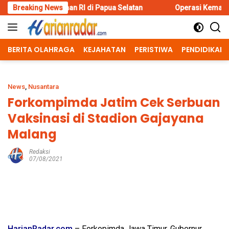
Skip
RI di Papua Selatan
Breaking News
Operasi Kemanusiaan Polres Bondowos
to
content
BERITA OLAHRAGA
KEJAHATAN
PERISTIWA
PENDIDIKAN
News
,
Nusantara
Forkompimda Jatim Cek Serbuan
Vaksinasi di Stadion Gajayana
Malang
Redaksi
07/08/2021
HarianRadar.com
– Forkopimda Jawa Timur, Gubernur