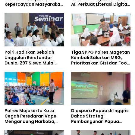
Kepercayaan Masyarakat
AI, Perkuat Literasi Digital
Dibangun dari Integritas
Pelajar
Polri Hadirkan Sekolah
Tiga SPPG Polres Magetan
Unggulan Berstandar
Kembali Salurkan MBG,
Dunia, 297 Siswa Mulai
Prioritaskan Gizi dan Food
Tempati Kampus
Safety
Polres Mojokerto Kota
Diaspora Papua di Inggris
Cegah Peredaran Vape
Bahas Strategi
Mengandung Narkoba,
Pembangunan Papua
Gencarkan Sosialisasi di
bersama Mahasiswa
Kalangan Remaja
Doktoral Internasional