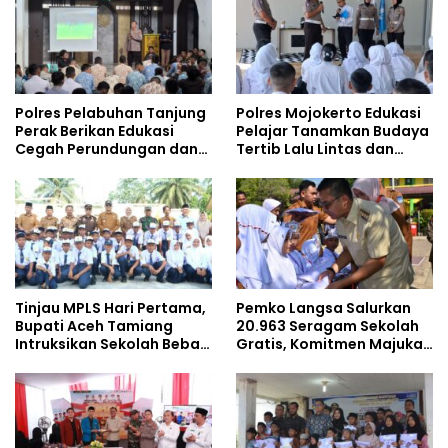
Polres Pelabuhan Tanjung
Polres Mojokerto Edukasi
Perak Berikan Edukasi
Pelajar Tanamkan Budaya
Cegah Perundungan dan
Tertib Lalu Lintas dan
Bijak Bermedia Sosial
Cegah Perundungan
kepada Pelajar MPLS
Tinjau MPLS Hari Pertama,
Pemko Langsa Salurkan
Bupati Aceh Tamiang
20.963 Seragam Sekolah
Intruksikan Sekolah Bebas
Gratis, Komitmen Majukan
Perundungan
Pendidikan