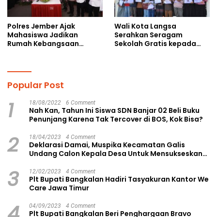
Polres Jember Ajak
Wali Kota Langsa
Mahasiswa Jadikan
Serahkan Seragam
Rumah Kebangsaan
Sekolah Gratis kepada
Ruang Kolaborasi Lahirkan
Anak Yatim Piatu di
Gagasan Konstruktif
Langsa Kota
Popular Post
1
18/08/2022
6 Comment
Nah Kan, Tahun Ini Siswa SDN Banjar 02 Beli Buku
Penunjang Karena Tak Tercover di BOS, Kok Bisa?
2
18/04/2023
4 Comment
Deklarasi Damai, Muspika Kecamatan Galis
Undang Calon Kepala Desa Untuk Mensukseskan
Pilkades Aman dan Damai
3
12/02/2023
4 Comment
Plt Bupati Bangkalan Hadiri Tasyakuran Kantor We
Care Jawa Timur
4
04/09/2023
4 Comment
Plt Bupati Bangkalan Beri Penghargaan Bravo