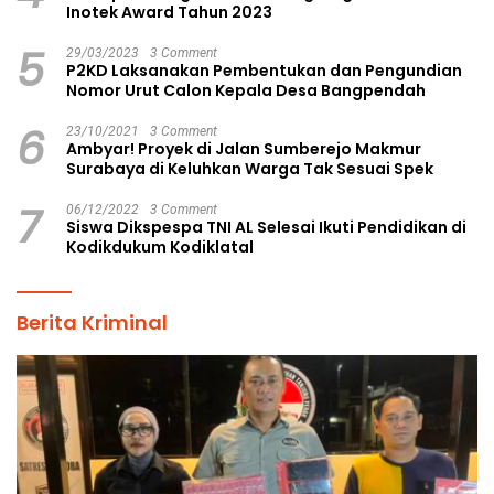
Inotek Award Tahun 2023
5
29/03/2023
3 Comment
P2KD Laksanakan Pembentukan dan Pengundian
Nomor Urut Calon Kepala Desa Bangpendah
6
23/10/2021
3 Comment
Ambyar! Proyek di Jalan Sumberejo Makmur
Surabaya di Keluhkan Warga Tak Sesuai Spek
7
06/12/2022
3 Comment
Siswa Dikspespa TNI AL Selesai Ikuti Pendidikan di
Kodikdukum Kodiklatal
Berita Kriminal