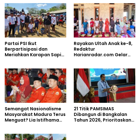
Partai PSI Ikut
Rayakan Ultah Anak ke-8,
Berpartisipasi dan
Redaktur
Meriahkan Karapan Sapi
Harianradar.com Gelar
Piala AHY
Doa Bersama dan
Santunan Anak Yatim
Semangat Nasionalisme
21 Titik PAMSIMAS
Masyarakat Madura Terus
Dibangun di Bangkalan
Menguat? Lia Istifhama
Tahun 2026, Prioritaskan
Ajak MADAS Sedarah Jadi
Wilayah Rawan
Garda Pengabdian untuk
Kekeringan
NKRI