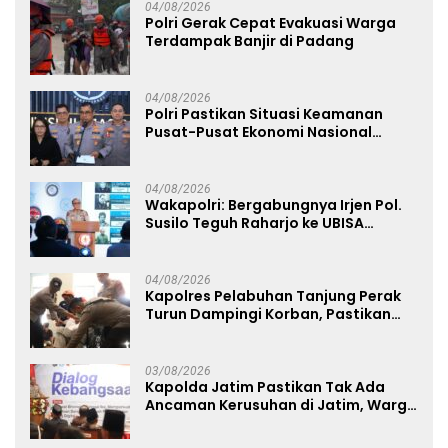
04/08/2026
Polri Gerak Cepat Evakuasi Warga
Terdampak Banjir di Padang
04/08/2026
Polri Pastikan Situasi Keamanan
Pusat-Pusat Ekonomi Nasional
Tetap Kondusif
04/08/2026
Wakapolri: Bergabungnya Irjen Pol.
Susilo Teguh Raharjo ke UBISA
Perkuat Jejaring Nasional Pusat
Studi Kepolisian
04/08/2026
Kapolres Pelabuhan Tanjung Perak
Turun Dampingi Korban, Pastikan
Penanganan Kebakaran KM Mutiara
Sentosa 2 Berjalan Maksimal
03/08/2026
Kapolda Jatim Pastikan Tak Ada
Ancaman Kerusuhan di Jatim, Warga
Diminta Tak Percaya Hoaks