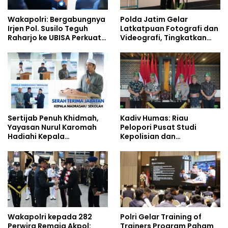
Wakapolri: Bergabungnya
Polda Jatim Gelar
Irjen Pol. Susilo Teguh
Latkatpuan Fotografi dan
Raharjo ke UBISA Perkuat
Videografi, Tingkatkan
Jejaring Nasional Pusat
Kompetensi Personel di
Studi Kepolisian
Era Digital
Sertijab Penuh Khidmah,
Kadiv Humas: Riau
Yayasan Nurul Karomah
Pelopori Pusat Studi
Hadiahi Kepala
Kepolisian dan
Demisioner Voucher
Lingkungan, Green
Umrah
Policing Masuki Babak
Baru
Wakapolri kepada 282
Polri Gelar Training of
Perwira Remaja Akpol:
Trainers Program Paham