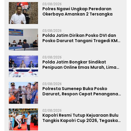
03/08/2026
Polres Ngawi Ungkap Peredaran
Okerbaya Amankan 2 Tersangka
03/08/2026
Polda Jatim Dirikan Posko DVI dan
Posko Darurat Tangani Tragedi KMP
Mutiara Sentosa II
03/08/2026
Polda Jatim Bongkar Sindikat
Penipuan Online Emas Murah, Lima
Tersangka Diantaranya Warga
Binaan Lapas Diamankan
03/08/2026
Polresta Sumenep Buka Posko
Darurat, Respon Cepat Penanganan
Korban Kebakaran KM Mutiara
Sentosa 2
02/08/2026
Kapolri Resmi Tutup Kejuaraan Bulu
Tangkis Kapolri Cup 2026, Tegaskan
Komitmen Polri Dukung Prestasi
Atlet Nasional