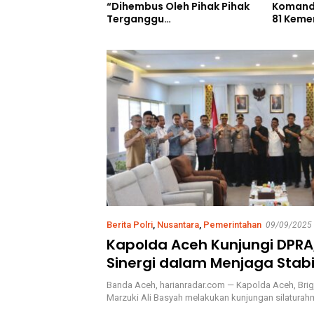
i Pembersihan
Komand
“Dihembus Oleh Pihak Pihak
talpal Merauke,
81 Keme
Terganggu
cara HUT Ke-81
Selatan
Kenyamanannya”
an RI
Berita Polri
,
Nusantara
,
Pemerintahan
09/09/2025
Kapolda Aceh Kunjungi DPRA
Sinergi dalam Menjaga Stabi
Kamtibmas
Banda Aceh, harianradar.com — Kapolda Aceh, Brigj
Marzuki Ali Basyah melakukan kunjungan silaturah