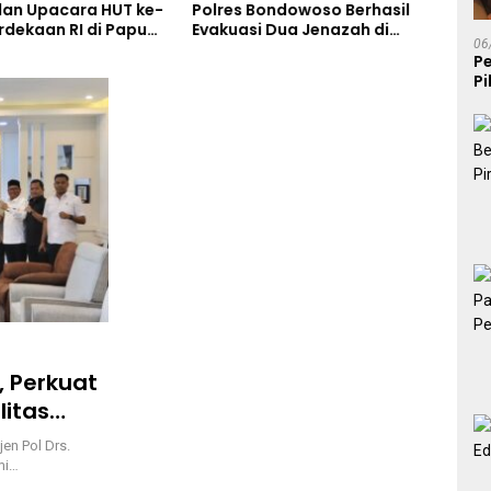
an Upacara HUT ke-
Polres Bondowoso Berhasil
Cek 
rdekaan RI di Papua
Evakuasi Dua Jenazah di
Stan
06
Gunung Piramid
dan 
P
Berj
P
K
, Perkuat
litas
en Pol Drs.
mi…