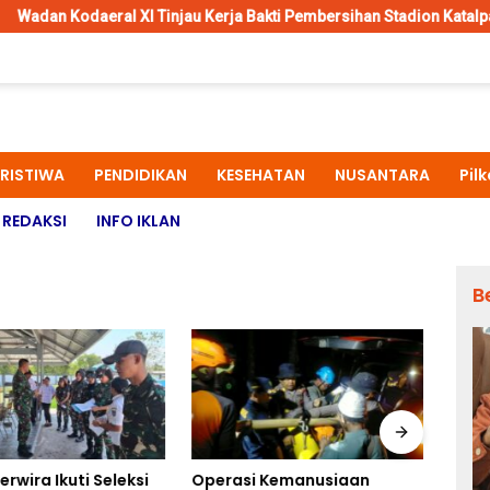
al XI Tinjau Kerja Bakti Pembersihan Stadion Katalpal Merauke, J
ERISTIWA
PENDIDIKAN
KESEHATAN
NUSANTARA
Pil
REDAKSI
INFO IKLAN
B
rwira Ikuti Seleksi
Operasi Kemanusiaan
Kapo