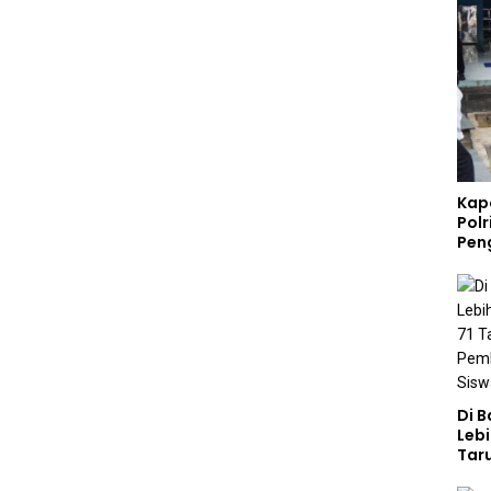
Kap
Polr
Pen
Di 
Lebi
Taru
Akp