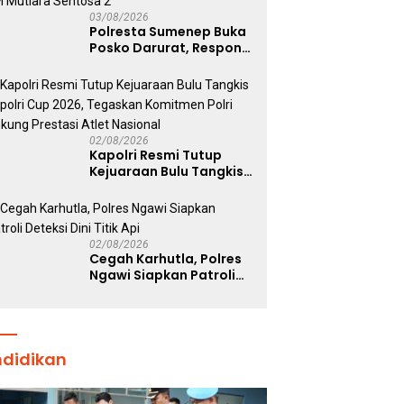
03/08/2026
Polresta Sumenep Buka
Posko Darurat, Respon
Cepat Penanganan
Korban Kebakaran KM
Mutiara Sentosa 2
02/08/2026
Kapolri Resmi Tutup
Kejuaraan Bulu Tangkis
Kapolri Cup 2026,
Tegaskan Komitmen
Polri Dukung Prestasi
Atlet Nasional
02/08/2026
Cegah Karhutla, Polres
Ngawi Siapkan Patroli
Deteksi Dini Titik Api
ndidikan