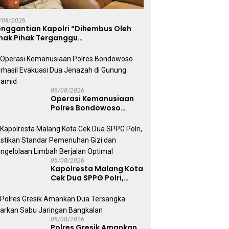
Tersangka Edarkan Sabu
P
Dua SPPG Polri, Pastikan
Jaringan Bangkalan
D
dar Pemenuhan Gizi
/08/2026
S
Pengelolaan Limbah
enggantian Kapolri “Dihembus Oleh
T
alan Optimal
ihak Pihak Terganggu
enyamanannya”
06/08/2026
Operasi Kemanusiaan
Polres Bondowoso
Berhasil Evakuasi Dua
Jenazah di Gunung
Piramid
06/08/2026
Kapolresta Malang Kota
Cek Dua SPPG Polri,
Pastikan Standar
Pemenuhan Gizi dan
Pengelolaan Limbah
Berjalan Optimal
06/08/2026
Polres Gresik Amankan