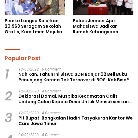
Pemko Langsa Salurkan
Polres Jember Ajak
20.963 Seragam Sekolah
Mahasiswa Jadikan
Gratis, Komitmen Majukan
Rumah Kebangsaan
Pendidikan
Ruang Kolaborasi Lahirkan
Gagasan Konstruktif
Popular Post
1
18/08/2022
6 Comment
Nah Kan, Tahun Ini Siswa SDN Banjar 02 Beli Buku
Penunjang Karena Tak Tercover di BOS, Kok Bisa?
2
18/04/2023
4 Comment
Deklarasi Damai, Muspika Kecamatan Galis
Undang Calon Kepala Desa Untuk Mensukseskan
Pilkades Aman dan Damai
3
12/02/2023
4 Comment
Plt Bupati Bangkalan Hadiri Tasyakuran Kantor We
Care Jawa Timur
04/09/2023
4 Comment