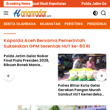
Skip
 Pusat Studi Kepolisian
Breaking News
Polda Jatim Gelar Nobar Final Pia
to
content
BERITA OLAHRAGA
KEJAHATAN
PERISTIWA
PENDIDIKAN
Kapolda Aceh Bersama Pemerintah
Sukseskan GPM Serentak HUT ke-80 RI
Polda Jatim Gelar Nobar
Final Piala Presiden 2026,
Ribuan Bonek Mania
Dukung Persebaya dari
Lapangan Mapolda
Polres Blitar Kota Gelar
Gerakan Pangan Murah
Sambut HUT Kemerdekaan
RI ke-81