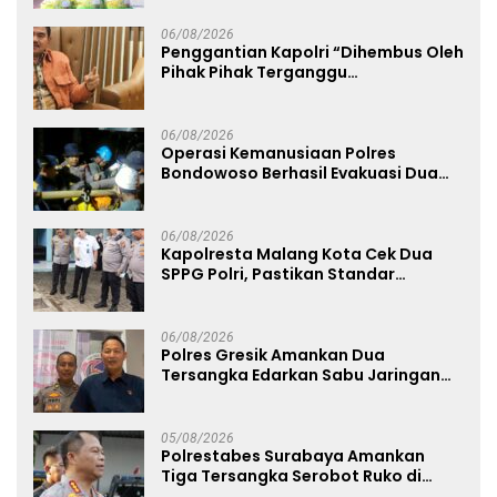
06/08/2026
Penggantian Kapolri “Dihembus Oleh
Pihak Pihak Terganggu
Kenyamanannya”
06/08/2026
Operasi Kemanusiaan Polres
Bondowoso Berhasil Evakuasi Dua
Jenazah di Gunung Piramid
06/08/2026
Kapolresta Malang Kota Cek Dua
SPPG Polri, Pastikan Standar
Pemenuhan Gizi dan Pengelolaan
Limbah Berjalan Optimal
06/08/2026
Polres Gresik Amankan Dua
Tersangka Edarkan Sabu Jaringan
Bangkalan
05/08/2026
Polrestabes Surabaya Amankan
Tiga Tersangka Serobot Ruko di
Ngagel