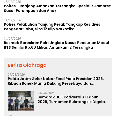
15/07/2026
Polres Lumajang Amankan Tersangka Spesialis Jambret
Sasar Perempuan dan Anak
14/07/2026
Polres Pelabuhan Tanjung Perak Tangkap Residivis
Pengedar Sabu, Sita 12 Klip Narkotika
14/07/2026
Resmob Bareskrim Polri Ungkap Kasus Pencurian Modul
BTS Senilai Rp.60 Miliar, Amankan 12 Tersangka
Berita Olahraga
07/08/2026
Polda Jatim Gelar Nobar Final Piala Presiden 2026,
Ribuan Bonek Mania Dukung Persebaya dari
Lapangan Mapolda
05/08/2026
Semarak HUT Kodaeral XI Tahun
2026, Turnamen Bulutangkis Digelar
untuk Cetak Atlet Berprestasi dan
Perkuat Soliditas Prajurit