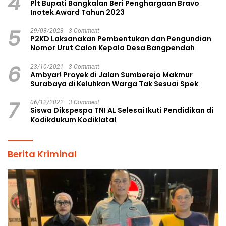
4
Plt Bupati Bangkalan Beri Penghargaan Bravo
Inotek Award Tahun 2023
5
29/03/2023
3 Comment
P2KD Laksanakan Pembentukan dan Pengundian
Nomor Urut Calon Kepala Desa Bangpendah
6
23/10/2021
3 Comment
Ambyar! Proyek di Jalan Sumberejo Makmur
Surabaya di Keluhkan Warga Tak Sesuai Spek
7
06/12/2022
3 Comment
Siswa Dikspespa TNI AL Selesai Ikuti Pendidikan di
Kodikdukum Kodiklatal
Berita Kriminal