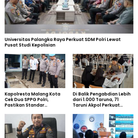
Universitas Palangka Raya Perkuat SDM Polri Lewat
Pusat Studi Kepolisian
Kapolresta Malang Kota
Di Balik Pengabdian Lebih
Cek Dua SPPG Polri,
dari 1.000 Taruna, 71
Pastikan Standar
Taruni Akpol Perkuat
Pemenuhan Gizi dan
Pembentukan Karakter
Pengelolaan Limbah
Siswa Sekolah Rakyat
Berjalan Optimal