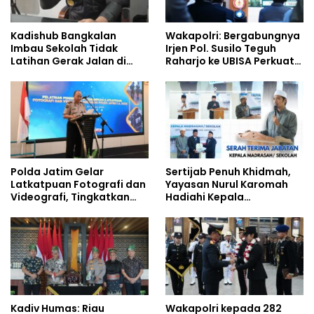
Kadishub Bangkalan
Wakapolri: Bergabungnya
Imbau Sekolah Tidak
Irjen Pol. Susilo Teguh
Latihan Gerak Jalan di
Raharjo ke UBISA Perkuat
Jalan Raya
Jejaring Nasional Pusat
Studi Kepolisian
Polda Jatim Gelar
Sertijab Penuh Khidmah,
Latkatpuan Fotografi dan
Yayasan Nurul Karomah
Videografi, Tingkatkan
Hadiahi Kepala
Kompetensi Personel di
Demisioner Voucher
Era Digital
Umrah
Kadiv Humas: Riau
Wakapolri kepada 282