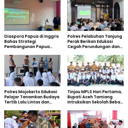
Kalangan Remaja
Diaspora Papua di Inggris
Polres Pelabuhan Tanjung
Bahas Strategi
Perak Berikan Edukasi
Pembangunan Papua
Cegah Perundungan dan
bersama Mahasiswa
Bijak Bermedia Sosial
Doktoral Internasional
kepada Pelajar MPLS
Polres Mojokerto Edukasi
Tinjau MPLS Hari Pertama,
Pelajar Tanamkan Budaya
Bupati Aceh Tamiang
Tertib Lalu Lintas dan
Intruksikan Sekolah Bebas
Cegah Perundungan
Perundungan