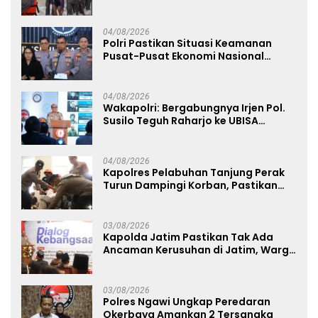
04/08/2026
Polri Pastikan Situasi Keamanan
Pusat-Pusat Ekonomi Nasional
Tetap Kondusif
04/08/2026
Wakapolri: Bergabungnya Irjen Pol.
Susilo Teguh Raharjo ke UBISA
Perkuat Jejaring Nasional Pusat
Studi Kepolisian
04/08/2026
Kapolres Pelabuhan Tanjung Perak
Turun Dampingi Korban, Pastikan
Penanganan Kebakaran KM Mutiara
Sentosa 2 Berjalan Maksimal
03/08/2026
Kapolda Jatim Pastikan Tak Ada
Ancaman Kerusuhan di Jatim, Warga
Diminta Tak Percaya Hoaks
03/08/2026
Polres Ngawi Ungkap Peredaran
Okerbaya Amankan 2 Tersangka