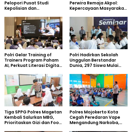
Pelopori Pusat Studi
Perwira Remaja Akpol:
Kepolisian dan
Kepercayaan Masyarakat
Lingkungan, Green
Dibangun dari Integritas
Policing Masuki Babak
Baru
Polri Gelar Training of
Polri Hadirkan Sekolah
Trainers Program Paham
Unggulan Berstandar
AI, Perkuat Literasi Digital
Dunia, 297 Siswa Mulai
Pelajar
Tempati Kampus
Tiga SPPG Polres Magetan
Polres Mojokerto Kota
Kembali Salurkan MBG,
Cegah Peredaran Vape
Prioritaskan Gizi dan Food
Mengandung Narkoba,
Safety
Gencarkan Sosialisasi di