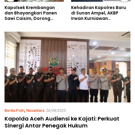
Kehadiran Kapolres Baru
Kapolsek Krembangan
di Sunan Ampel, AKBP
dan Bhayangkari Panen
Irwan Kurniawan
Sawi Caisim, Dorong
Teguhkan Sinergi Polri dan
Warga Perkuat Ketahanan
Ulama
Pangan
Berita Polri
,
Nusantara
26/08/2025
Kapolda Aceh Audiensi ke Kajati: Perkuat
Sinergi Antar Penegak Hukum