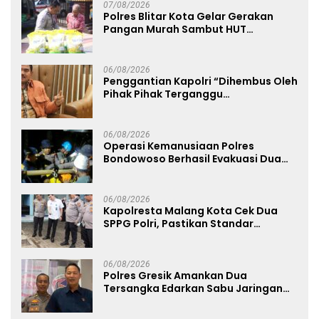
07/08/2026
Polres Blitar Kota Gelar Gerakan
Pangan Murah Sambut HUT
Kemerdekaan RI ke-81
06/08/2026
Penggantian Kapolri “Dihembus Oleh
Pihak Pihak Terganggu
Kenyamanannya”
06/08/2026
Operasi Kemanusiaan Polres
Bondowoso Berhasil Evakuasi Dua
Jenazah di Gunung Piramid
06/08/2026
Kapolresta Malang Kota Cek Dua
SPPG Polri, Pastikan Standar
Pemenuhan Gizi dan Pengelolaan
Limbah Berjalan Optimal
06/08/2026
Polres Gresik Amankan Dua
Tersangka Edarkan Sabu Jaringan
Bangkalan