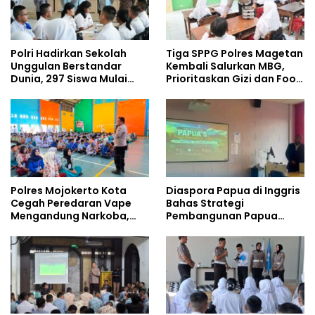
Polri Hadirkan Sekolah
Tiga SPPG Polres Magetan
Unggulan Berstandar
Kembali Salurkan MBG,
Dunia, 297 Siswa Mulai
Prioritaskan Gizi dan Food
Tempati Kampus
Safety
Polres Mojokerto Kota
Diaspora Papua di Inggris
Cegah Peredaran Vape
Bahas Strategi
Mengandung Narkoba,
Pembangunan Papua
Gencarkan Sosialisasi di
bersama Mahasiswa
Kalangan Remaja
Doktoral Internasional