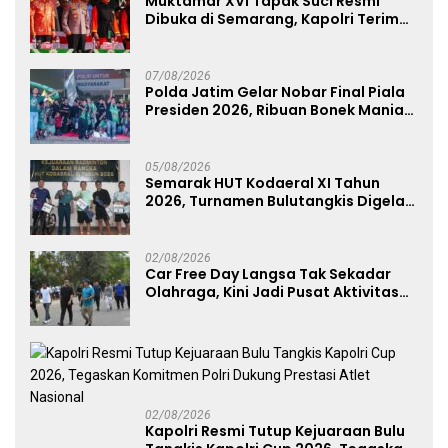
Muktamar XVI Tapak Suci Resmi
Dibuka di Semarang, Kapolri Terima
Anugerah Anggota Kehormatan
07/08/2026
Polda Jatim Gelar Nobar Final Piala
Presiden 2026, Ribuan Bonek Mania
Dukung Persebaya dari Lapangan
Mapolda
05/08/2026
Semarak HUT Kodaeral XI Tahun
2026, Turnamen Bulutangkis Digelar
untuk Cetak Atlet Berprestasi dan
Perkuat Soliditas Prajurit
02/08/2026
Car Free Day Langsa Tak Sekadar
Olahraga, Kini Jadi Pusat Aktivitas
dan Pelayanan Publik
02/08/2026
Kapolri Resmi Tutup Kejuaraan Bulu