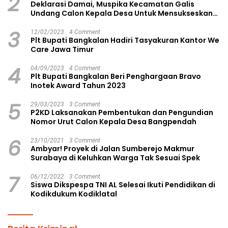
2
Deklarasi Damai, Muspika Kecamatan Galis
Undang Calon Kepala Desa Untuk Mensukseskan
Pilkades Aman dan Damai
3
12/02/2023
4 Comment
Plt Bupati Bangkalan Hadiri Tasyakuran Kantor We
Care Jawa Timur
4
04/09/2023
4 Comment
Plt Bupati Bangkalan Beri Penghargaan Bravo
Inotek Award Tahun 2023
5
29/03/2023
3 Comment
P2KD Laksanakan Pembentukan dan Pengundian
Nomor Urut Calon Kepala Desa Bangpendah
6
23/10/2021
3 Comment
Ambyar! Proyek di Jalan Sumberejo Makmur
Surabaya di Keluhkan Warga Tak Sesuai Spek
7
06/12/2022
3 Comment
Siswa Dikspespa TNI AL Selesai Ikuti Pendidikan di
Kodikdukum Kodiklatal