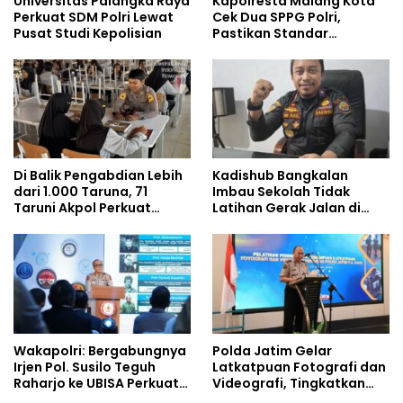
Universitas Palangka Raya
Kapolresta Malang Kota
Perkuat SDM Polri Lewat
Cek Dua SPPG Polri,
Pusat Studi Kepolisian
Pastikan Standar
Pemenuhan Gizi dan
Pengelolaan Limbah
Berjalan Optimal
Di Balik Pengabdian Lebih
Kadishub Bangkalan
dari 1.000 Taruna, 71
Imbau Sekolah Tidak
Taruni Akpol Perkuat
Latihan Gerak Jalan di
Pembentukan Karakter
Jalan Raya
Siswa Sekolah Rakyat
Wakapolri: Bergabungnya
Polda Jatim Gelar
Irjen Pol. Susilo Teguh
Latkatpuan Fotografi dan
Raharjo ke UBISA Perkuat
Videografi, Tingkatkan
Jejaring Nasional Pusat
Kompetensi Personel di