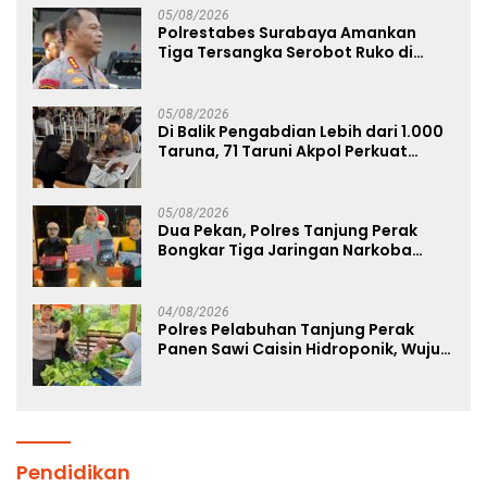
05/08/2026
Polrestabes Surabaya Amankan
Tiga Tersangka Serobot Ruko di
Ngagel
05/08/2026
Di Balik Pengabdian Lebih dari 1.000
Taruna, 71 Taruni Akpol Perkuat
Pembentukan Karakter Siswa
Sekolah Rakyat
05/08/2026
Dua Pekan, Polres Tanjung Perak
Bongkar Tiga Jaringan Narkoba
22,76 Gram Sabu dan Pil Ekstasi
04/08/2026
Polres Pelabuhan Tanjung Perak
Panen Sawi Caisin Hidroponik, Wujud
Nyata Dukung Ketahanan Pangan
Nasional
Pendidikan