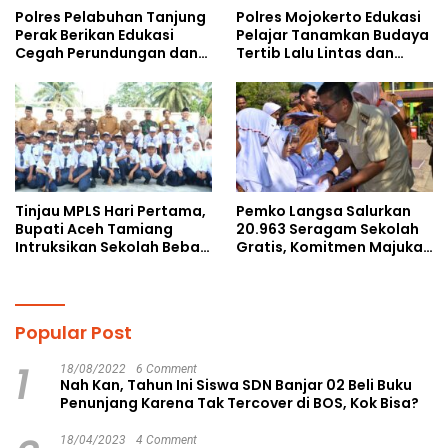
Polres Pelabuhan Tanjung
Polres Mojokerto Edukasi
Perak Berikan Edukasi
Pelajar Tanamkan Budaya
Cegah Perundungan dan
Tertib Lalu Lintas dan
Bijak Bermedia Sosial
Cegah Perundungan
kepada Pelajar MPLS
Tinjau MPLS Hari Pertama,
Pemko Langsa Salurkan
Bupati Aceh Tamiang
20.963 Seragam Sekolah
Intruksikan Sekolah Bebas
Gratis, Komitmen Majukan
Perundungan
Pendidikan
Popular Post
1
18/08/2022
6 Comment
Nah Kan, Tahun Ini Siswa SDN Banjar 02 Beli Buku
Penunjang Karena Tak Tercover di BOS, Kok Bisa?
18/04/2023
4 Comment