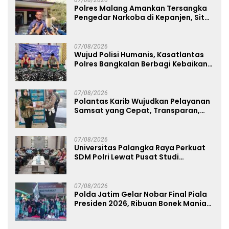
07/08/2026
Polres Malang Amankan Tersangka
Pengedar Narkoba di Kepanjen, Sita
Sabu 96 Gram dan Ganja 131 Gram
07/08/2026
Wujud Polisi Humanis, Kasatlantas
Polres Bangkalan Berbagi Kebaikan
Lewat Jumat Berkah di Masjid Syekh
Ahmad Ibrahim
07/08/2026
Polantas Karib Wujudkan Pelayanan
Samsat yang Cepat, Transparan,
dan Humanis
07/08/2026
Universitas Palangka Raya Perkuat
SDM Polri Lewat Pusat Studi
Kepolisian
07/08/2026
Polda Jatim Gelar Nobar Final Piala
Presiden 2026, Ribuan Bonek Mania
Dukung Persebaya dari Lapangan
Mapolda