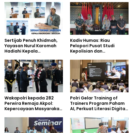
Studi Kepolisian
Era Digital
Sertijab Penuh Khidmah,
Kadiv Humas: Riau
Yayasan Nurul Karomah
Pelopori Pusat Studi
Hadiahi Kepala
Kepolisian dan
Demisioner Voucher
Lingkungan, Green
Umrah
Policing Masuki Babak
Baru
Wakapolri kepada 282
Polri Gelar Training of
Perwira Remaja Akpol:
Trainers Program Paham
Kepercayaan Masyarakat
AI, Perkuat Literasi Digital
Dibangun dari Integritas
Pelajar