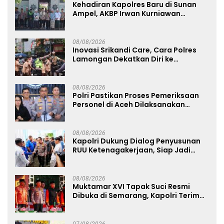
Kehadiran Kapolres Baru di Sunan
Ampel, AKBP Irwan Kurniawan
Teguhkan Sinergi Polri dan Ulama
08/08/2026
Inovasi Srikandi Care, Cara Polres
Lamongan Dekatkan Diri ke
Masyarakat
08/08/2026
Polri Pastikan Proses Pemeriksaan
Personel di Aceh Dilaksanakan
Secara Profesional dan Transparan
08/08/2026
Kapolri Dukung Dialog Penyusunan
RUU Ketenagakerjaan, Siap Jadi
Jembatan Aspirasi Buruh
08/08/2026
Muktamar XVI Tapak Suci Resmi
Dibuka di Semarang, Kapolri Terima
Anugerah Anggota Kehormatan