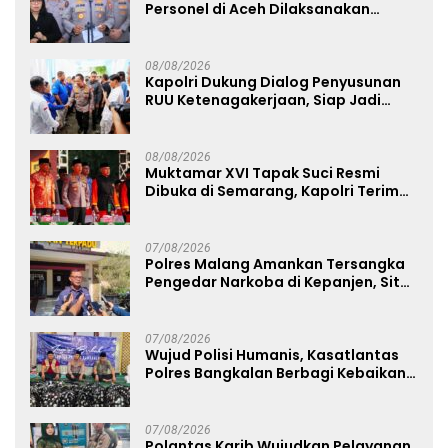
Personel di Aceh Dilaksanakan
Secara Profesional dan Transparan
08/08/2026
Kapolri Dukung Dialog Penyusunan
RUU Ketenagakerjaan, Siap Jadi
Jembatan Aspirasi Buruh
08/08/2026
Muktamar XVI Tapak Suci Resmi
Dibuka di Semarang, Kapolri Terima
Anugerah Anggota Kehormatan
07/08/2026
Polres Malang Amankan Tersangka
Pengedar Narkoba di Kepanjen, Sita
Sabu 96 Gram dan Ganja 131 Gram
07/08/2026
Wujud Polisi Humanis, Kasatlantas
Polres Bangkalan Berbagi Kebaikan
Lewat Jumat Berkah di Masjid Syekh
Ahmad Ibrahim
07/08/2026
Polantas Karib Wujudkan Pelayanan