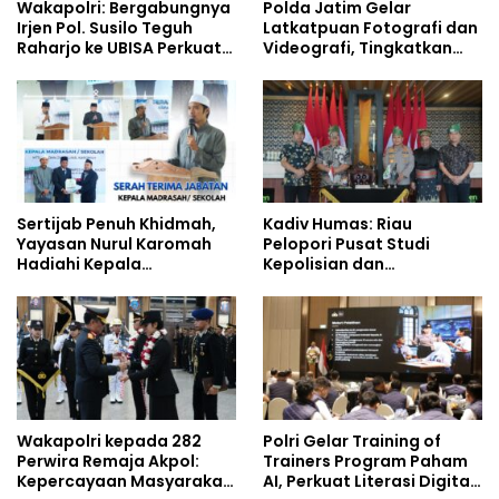
Wakapolri: Bergabungnya
Polda Jatim Gelar
Irjen Pol. Susilo Teguh
Latkatpuan Fotografi dan
Raharjo ke UBISA Perkuat
Videografi, Tingkatkan
Jejaring Nasional Pusat
Kompetensi Personel di
Studi Kepolisian
Era Digital
Sertijab Penuh Khidmah,
Kadiv Humas: Riau
Yayasan Nurul Karomah
Pelopori Pusat Studi
Hadiahi Kepala
Kepolisian dan
Demisioner Voucher
Lingkungan, Green
Umrah
Policing Masuki Babak
Baru
Wakapolri kepada 282
Polri Gelar Training of
Perwira Remaja Akpol:
Trainers Program Paham
Kepercayaan Masyarakat
AI, Perkuat Literasi Digital