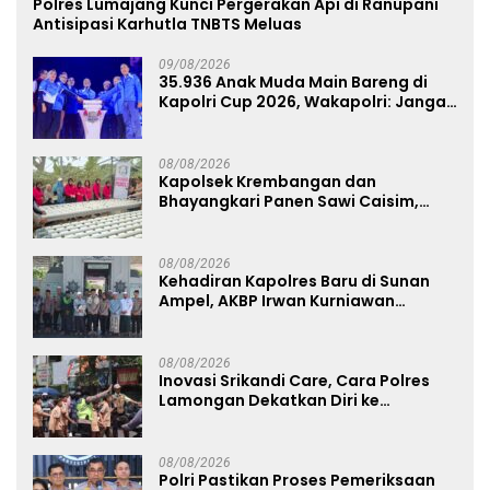
Polres Lumajang Kunci Pergerakan Api di Ranupani
Antisipasi Karhutla TNBTS Meluas
09/08/2026
35.936 Anak Muda Main Bareng di
Kapolri Cup 2026, Wakapolri: Jangan
Cuma Jadi Penonton, Jadilah
Talenta Digital
08/08/2026
Kapolsek Krembangan dan
Bhayangkari Panen Sawi Caisim,
Dorong Warga Perkuat Ketahanan
Pangan
08/08/2026
Kehadiran Kapolres Baru di Sunan
Ampel, AKBP Irwan Kurniawan
Teguhkan Sinergi Polri dan Ulama
08/08/2026
Inovasi Srikandi Care, Cara Polres
Lamongan Dekatkan Diri ke
Masyarakat
08/08/2026
Polri Pastikan Proses Pemeriksaan