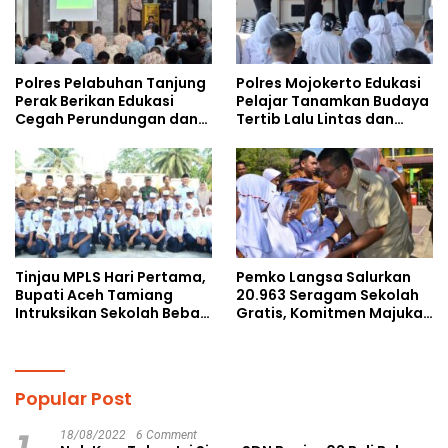
Polres Pelabuhan Tanjung
Polres Mojokerto Edukasi
Perak Berikan Edukasi
Pelajar Tanamkan Budaya
Cegah Perundungan dan
Tertib Lalu Lintas dan
Bijak Bermedia Sosial
Cegah Perundungan
kepada Pelajar MPLS
Tinjau MPLS Hari Pertama,
Pemko Langsa Salurkan
Bupati Aceh Tamiang
20.963 Seragam Sekolah
Intruksikan Sekolah Bebas
Gratis, Komitmen Majukan
Perundungan
Pendidikan
Popular Post
18/08/2022
6 Comment