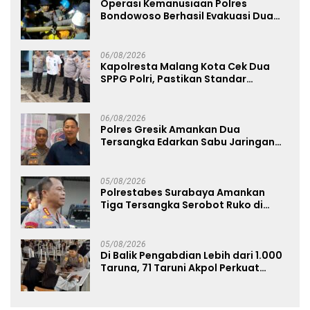
Operasi Kemanusiaan Polres
Bondowoso Berhasil Evakuasi Dua
Jenazah di Gunung Piramid
06/08/2026
Kapolresta Malang Kota Cek Dua
SPPG Polri, Pastikan Standar
Pemenuhan Gizi dan Pengelolaan
Limbah Berjalan Optimal
06/08/2026
Polres Gresik Amankan Dua
Tersangka Edarkan Sabu Jaringan
Bangkalan
05/08/2026
Polrestabes Surabaya Amankan
Tiga Tersangka Serobot Ruko di
Ngagel
05/08/2026
Di Balik Pengabdian Lebih dari 1.000
Taruna, 71 Taruni Akpol Perkuat
Pembentukan Karakter Siswa
Sekolah Rakyat