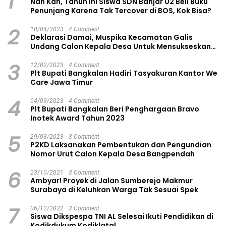
1
Nah Kan, Tahun Ini Siswa SDN Banjar 02 Beli Buku
Penunjang Karena Tak Tercover di BOS, Kok Bisa?
2
18/04/2023
4 Comment
Deklarasi Damai, Muspika Kecamatan Galis
Undang Calon Kepala Desa Untuk Mensukseskan
Pilkades Aman dan Damai
3
12/02/2023
4 Comment
Plt Bupati Bangkalan Hadiri Tasyakuran Kantor We
Care Jawa Timur
4
04/09/2023
4 Comment
Plt Bupati Bangkalan Beri Penghargaan Bravo
Inotek Award Tahun 2023
5
29/03/2023
3 Comment
P2KD Laksanakan Pembentukan dan Pengundian
Nomor Urut Calon Kepala Desa Bangpendah
6
23/10/2021
3 Comment
Ambyar! Proyek di Jalan Sumberejo Makmur
Surabaya di Keluhkan Warga Tak Sesuai Spek
7
06/12/2022
3 Comment
Siswa Dikspespa TNI AL Selesai Ikuti Pendidikan di
Kodikdukum Kodiklatal