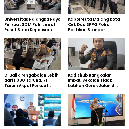
Universitas Palangka Raya
Kapolresta Malang Kota
Perkuat SDM Polri Lewat
Cek Dua SPPG Polri,
Pusat Studi Kepolisian
Pastikan Standar
Pemenuhan Gizi dan
Pengelolaan Limbah
Berjalan Optimal
Di Balik Pengabdian Lebih
Kadishub Bangkalan
dari 1.000 Taruna, 71
Imbau Sekolah Tidak
Taruni Akpol Perkuat
Latihan Gerak Jalan di
Pembentukan Karakter
Jalan Raya
Siswa Sekolah Rakyat