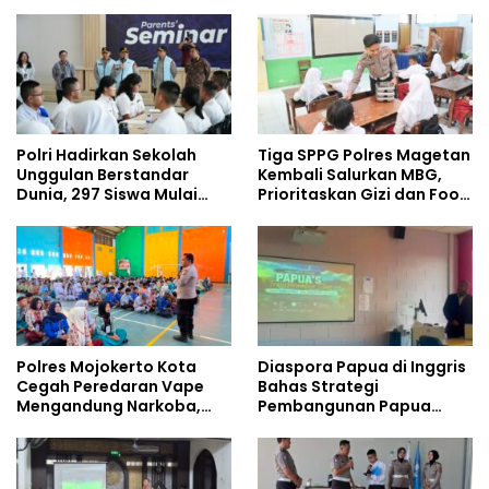
Dibangun dari Integritas
Pelajar
Polri Hadirkan Sekolah
Tiga SPPG Polres Magetan
Unggulan Berstandar
Kembali Salurkan MBG,
Dunia, 297 Siswa Mulai
Prioritaskan Gizi dan Food
Tempati Kampus
Safety
Polres Mojokerto Kota
Diaspora Papua di Inggris
Cegah Peredaran Vape
Bahas Strategi
Mengandung Narkoba,
Pembangunan Papua
Gencarkan Sosialisasi di
bersama Mahasiswa
Kalangan Remaja
Doktoral Internasional