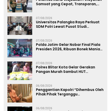
Samsat yang Cepat, Transparan,
dan Humanis
07/08/2026
Universitas Palangka Raya Perkuat
SDM Polri Lewat Pusat Studi
Kepolisian
07/08/2026
Polda Jatim Gelar Nobar Final Piala
Presiden 2026, Ribuan Bonek Mania
Dukung Persebaya dari Lapangan
Mapolda
07/08/2026
Polres Blitar Kota Gelar Gerakan
Pangan Murah Sambut HUT
Kemerdekaan RI ke-81
06/08/2026
Penggantian Kapolri “Dihembus Oleh
Pihak Pihak Terganggu
Kenyamanannya”
06/08/2026