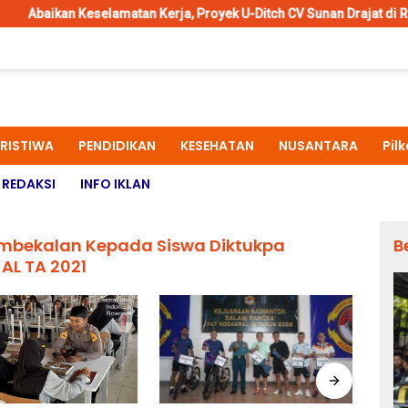
amatan Kerja, Proyek U-Ditch CV Sunan Drajat di Raya Ngemplak Sam
ERISTIWA
PENDIDIKAN
KESEHATAN
NUSANTARA
Pil
REDAKSI
INFO IKLAN
embekalan Kepada Siswa Diktukpa
B
AL TA 2021