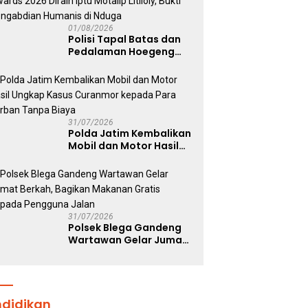
01/08/2026
Polisi Tapal Batas dan
Pedalaman Hoegeng
Awards 2026 Diraih Iptu
Motalip Litiloly, Bukti
Pengabdian Humanis di
Nduga
31/07/2026
Polda Jatim Kembalikan
Mobil dan Motor Hasil
Ungkap Kasus
Curanmor kepada Para
Korban Tanpa Biaya
31/07/2026
Polsek Blega Gandeng
Wartawan Gelar Jumat
Berkah, Bagikan
Makanan Gratis Kepada
Pengguna Jalan
ndidikan