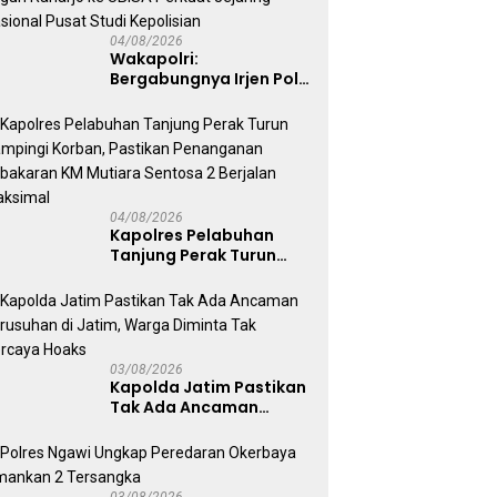
04/08/2026
Wakapolri:
Bergabungnya Irjen Pol.
Susilo Teguh Raharjo ke
UBISA Perkuat Jejaring
Nasional Pusat Studi
Kepolisian
04/08/2026
Kapolres Pelabuhan
Tanjung Perak Turun
Dampingi Korban,
Pastikan Penanganan
Kebakaran KM Mutiara
Sentosa 2 Berjalan
Maksimal
03/08/2026
Kapolda Jatim Pastikan
Tak Ada Ancaman
Kerusuhan di Jatim,
Warga Diminta Tak
Percaya Hoaks