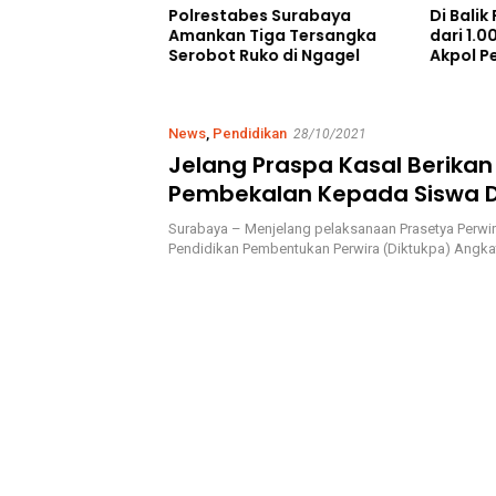
selamatan Kerja,
Polrestabes Surabaya
Di Balik
itch CV Sunan
Amankan Tiga Tersangka
dari 1.0
Raya Ngemplak
Serobot Ruko di Ngagel
Akpol P
 Pilih Kubur
Karakte
si Hidup-Hidup
Rakyat
News
,
Pendidikan
28/10/2021
Jelang Praspa Kasal Berikan
Pembekalan Kepada Siswa D
Angkatan LI dan Diktupakat 
Surabaya – Menjelang pelaksanaan Prasetya Perwir
2021
Pendidikan Pembentukan Perwira (Diktukpa) Angka