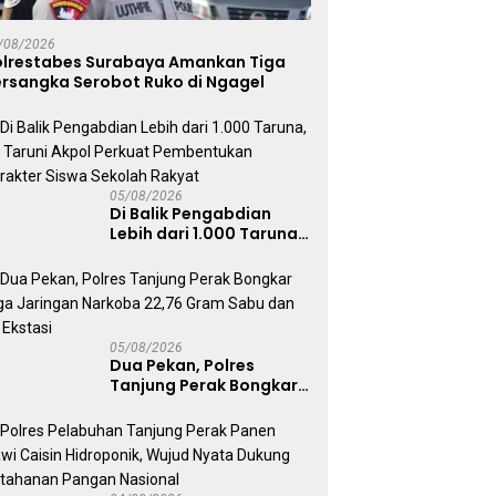
DJ Intan WD ICYtone Reborn
P
Pekan, Polres Tanjung
Tampil di Cafe So Kayoon
J
k Bongkar Tiga
/08/2026
Surabaya, Suasana Malam
M
ngan Narkoba 22,76
olrestabes Surabaya Amankan Tiga
Makin Meriah
D
 Sabu dan Pil Ekstasi
ersangka Serobot Ruko di Ngagel
P
05/08/2026
Di Balik Pengabdian
Lebih dari 1.000 Taruna,
71 Taruni Akpol Perkuat
Pembentukan Karakter
Siswa Sekolah Rakyat
05/08/2026
Dua Pekan, Polres
Tanjung Perak Bongkar
Tiga Jaringan Narkoba
22,76 Gram Sabu dan Pil
Ekstasi