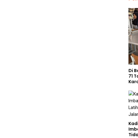
Di B
71 
Kar
Kad
Imb
Tid