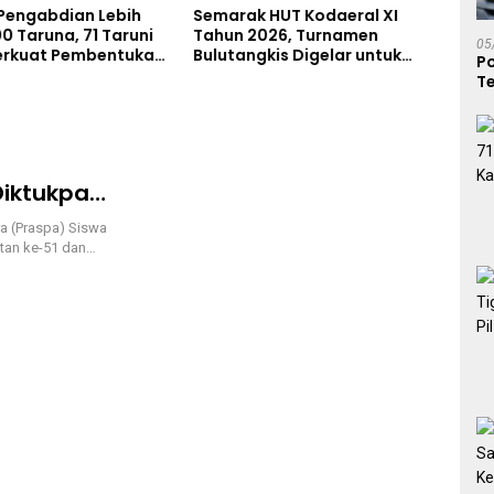
Semarak HUT Kodaeral XI
 Pengabdian Lebih
Dua 
Tahun 2026, Turnamen
00 Taruna, 71 Taruni
Pera
05
Bulutangkis Digelar untuk
erkuat Pembentukan
Jari
P
Cetak Atlet Berprestasi dan
r Siswa Sekolah
Gram
T
Perkuat Soliditas Prajurit
iktukpa
TNI AL TA
a (Praspa) Siswa
tan ke-51 dan…