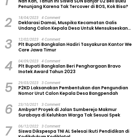
1
Nah Kan, Tahun Ini Siswa SDN Banjar 02 Beli Buku
Penunjang Karena Tak Tercover di BOS, Kok Bisa?
2
18/04/2023
4 Comment
Deklarasi Damai, Muspika Kecamatan Galis
Undang Calon Kepala Desa Untuk Mensukseskan
Pilkades Aman dan Damai
3
12/02/2023
4 Comment
Plt Bupati Bangkalan Hadiri Tasyakuran Kantor We
Care Jawa Timur
4
04/09/2023
4 Comment
Plt Bupati Bangkalan Beri Penghargaan Bravo
Inotek Award Tahun 2023
5
29/03/2023
3 Comment
P2KD Laksanakan Pembentukan dan Pengundian
Nomor Urut Calon Kepala Desa Bangpendah
6
23/10/2021
3 Comment
Ambyar! Proyek di Jalan Sumberejo Makmur
Surabaya di Keluhkan Warga Tak Sesuai Spek
7
06/12/2022
3 Comment
Siswa Dikspespa TNI AL Selesai Ikuti Pendidikan di
Kodikdukum Kodiklatal