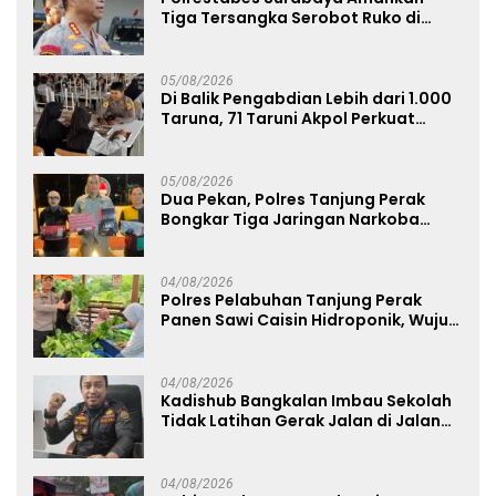
Tiga Tersangka Serobot Ruko di
Ngagel
05/08/2026
Di Balik Pengabdian Lebih dari 1.000
Taruna, 71 Taruni Akpol Perkuat
Pembentukan Karakter Siswa
Sekolah Rakyat
05/08/2026
Dua Pekan, Polres Tanjung Perak
Bongkar Tiga Jaringan Narkoba
22,76 Gram Sabu dan Pil Ekstasi
04/08/2026
Polres Pelabuhan Tanjung Perak
Panen Sawi Caisin Hidroponik, Wujud
Nyata Dukung Ketahanan Pangan
Nasional
04/08/2026
Kadishub Bangkalan Imbau Sekolah
Tidak Latihan Gerak Jalan di Jalan
Raya
04/08/2026