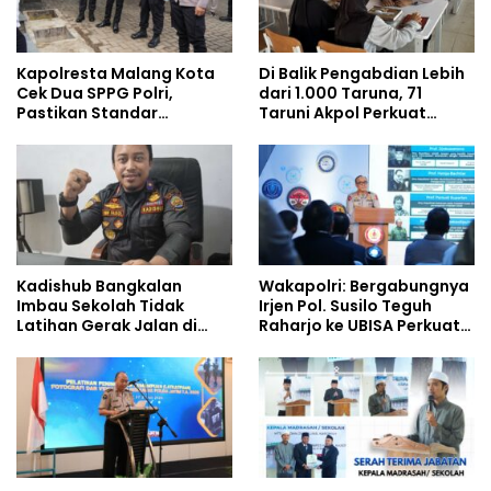
Kapolresta Malang Kota
Di Balik Pengabdian Lebih
Cek Dua SPPG Polri,
dari 1.000 Taruna, 71
Pastikan Standar
Taruni Akpol Perkuat
Pemenuhan Gizi dan
Pembentukan Karakter
Pengelolaan Limbah
Siswa Sekolah Rakyat
Berjalan Optimal
Kadishub Bangkalan
Wakapolri: Bergabungnya
Imbau Sekolah Tidak
Irjen Pol. Susilo Teguh
Latihan Gerak Jalan di
Raharjo ke UBISA Perkuat
Jalan Raya
Jejaring Nasional Pusat
Studi Kepolisian