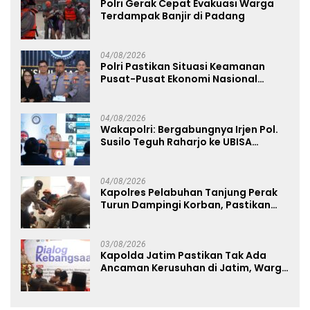
Polri Gerak Cepat Evakuasi Warga
Terdampak Banjir di Padang
04/08/2026
Polri Pastikan Situasi Keamanan
Pusat-Pusat Ekonomi Nasional
Tetap Kondusif
04/08/2026
Wakapolri: Bergabungnya Irjen Pol.
Susilo Teguh Raharjo ke UBISA
Perkuat Jejaring Nasional Pusat
Studi Kepolisian
04/08/2026
Kapolres Pelabuhan Tanjung Perak
Turun Dampingi Korban, Pastikan
Penanganan Kebakaran KM Mutiara
Sentosa 2 Berjalan Maksimal
03/08/2026
Kapolda Jatim Pastikan Tak Ada
Ancaman Kerusuhan di Jatim, Warga
Diminta Tak Percaya Hoaks