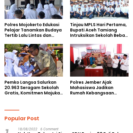
Polres Mojokerto Edukasi
Tinjau MPLS Hari Pertama,
Pelajar Tanamkan Budaya
Bupati Aceh Tamiang
Tertib Lalu Lintas dan
Intruksikan Sekolah Bebas
Cegah Perundungan
Perundungan
Pemko Langsa Salurkan
Polres Jember Ajak
20.963 Seragam Sekolah
Mahasiswa Jadikan
Gratis, Komitmen Majukan
Rumah Kebangsaan
Pendidikan
Ruang Kolaborasi Lahirkan
Gagasan Konstruktif
Popular Post
18/08/2022
6 Comment