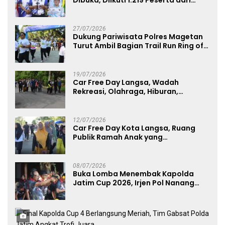
Dibuka, Diikuti 1.219 Peserta dari
Kategori Umum, Polri, dan Difabel
27/07/2026
Dukung Pariwisata Polres Magetan
Turut Ambil Bagian Trail Run Ring of
Lawu 2026
19/07/2026
Car Free Day Langsa, Wadah
Rekreasi, Olahraga, Hiburan,
Layanan Publik, dan Penguatan
UMKM
12/07/2026
Car Free Day Kota Langsa, Ruang
Publik Ramah Anak yang
Menggerakkan UMKM dan Layanan
Publik
08/07/2026
Buka Lomba Menembak Kapolda
Jatim Cup 2026, Irjen Pol Nanang
Avianto Tekankan Profesionalisme
Penggunaan Senjata Api