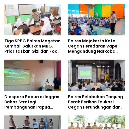
Pelajar
Tempati Kampus
Tiga SPPG Polres Magetan
Polres Mojokerto Kota
Kembali Salurkan MBG,
Cegah Peredaran Vape
Prioritaskan Gizi dan Food
Mengandung Narkoba,
Safety
Gencarkan Sosialisasi di
Kalangan Remaja
Diaspora Papua di Inggris
Polres Pelabuhan Tanjung
Bahas Strategi
Perak Berikan Edukasi
Pembangunan Papua
Cegah Perundungan dan
bersama Mahasiswa
Bijak Bermedia Sosial
Doktoral Internasional
kepada Pelajar MPLS