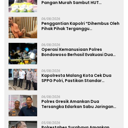
Pangan Murah Sambut HUT
Kemerdekaan RI ke-81
06/08/2026
Penggantian Kapolri “Dihembus Oleh
Pihak Pihak Terganggu
Kenyamanannya”
06/08/2026
Operasi Kemanusiaan Polres
Bondowoso Berhasil Evakuasi Dua
Jenazah di Gunung Piramid
06/08/2026
Kapolresta Malang Kota Cek Dua
SPPG Polri, Pastikan Standar
Pemenuhan Gizi dan Pengelolaan
Limbah Berjalan Optimal
06/08/2026
Polres Gresik Amankan Dua
Tersangka Edarkan Sabu Jaringan
Bangkalan
05/08/2026
Polrestabes Surabaya Amankan