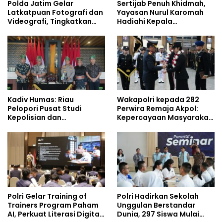
Polda Jatim Gelar
Sertijab Penuh Khidmah,
Latkatpuan Fotografi dan
Yayasan Nurul Karomah
Videografi, Tingkatkan
Hadiahi Kepala
Kompetensi Personel di
Demisioner Voucher
Era Digital
Umrah
Kadiv Humas: Riau
Wakapolri kepada 282
Pelopori Pusat Studi
Perwira Remaja Akpol:
Kepolisian dan
Kepercayaan Masyarakat
Lingkungan, Green
Dibangun dari Integritas
Policing Masuki Babak
Baru
Polri Gelar Training of
Polri Hadirkan Sekolah
Trainers Program Paham
Unggulan Berstandar
AI, Perkuat Literasi Digital
Dunia, 297 Siswa Mulai