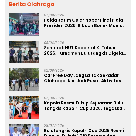
Berita Olahraga
07/08/2026
Polda Jatim Gelar Nobar Final Piala
Presiden 2026, Ribuan Bonek Mania
Dukung Persebaya dari Lapangan
Mapolda
05/08/2026
Semarak HUT Kodaeral XI Tahun
2026, Turnamen Bulutangkis Digelar
untuk Cetak Atlet Berprestasi dan
Perkuat Soliditas Prajurit
02/08/2026
Car Free Day Langsa Tak Sekadar
Olahraga, Kini Jadi Pusat Aktivitas
dan Pelayanan Publik
02/08/2026
Kapolri Resmi Tutup Kejuaraan Bulu
Tangkis Kapolri Cup 2026, Tegaskan
Komitmen Polri Dukung Prestasi
Atlet Nasional
28/07/2026
Bulutangkis Kapolri Cup 2026 Resmi