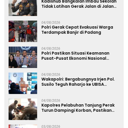
Kadishub Bangkalan Imbau Sekolah
Tidak Latihan Gerak Jalan di Jalan
Raya
04/08/2026
Polri Gerak Cepat Evakuasi Warga
Terdampak Banjir di Padang
04/08/2026
Polri Pastikan Situasi Keamanan
Pusat-Pusat Ekonomi Nasional
Tetap Kondusif
04/08/2026
Wakapolri: Bergabungnya Irjen Pol.
Susilo Teguh Raharjo ke UBISA
Perkuat Jejaring Nasional Pusat
Studi Kepolisian
04/08/2026
Kapolres Pelabuhan Tanjung Perak
Turun Dampingi Korban, Pastikan
Penanganan Kebakaran KM Mutiara
Sentosa 2 Berjalan Maksimal
03/08/2026