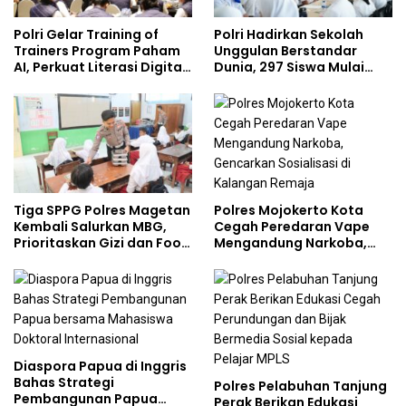
Polri Gelar Training of
Polri Hadirkan Sekolah
Trainers Program Paham
Unggulan Berstandar
AI, Perkuat Literasi Digital
Dunia, 297 Siswa Mulai
Pelajar
Tempati Kampus
Polres Mojokerto Kota
Tiga SPPG Polres Magetan
Cegah Peredaran Vape
Kembali Salurkan MBG,
Mengandung Narkoba,
Prioritaskan Gizi dan Food
Gencarkan Sosialisasi di
Safety
Kalangan Remaja
Diaspora Papua di Inggris
Bahas Strategi
Polres Pelabuhan Tanjung
Pembangunan Papua
Perak Berikan Edukasi