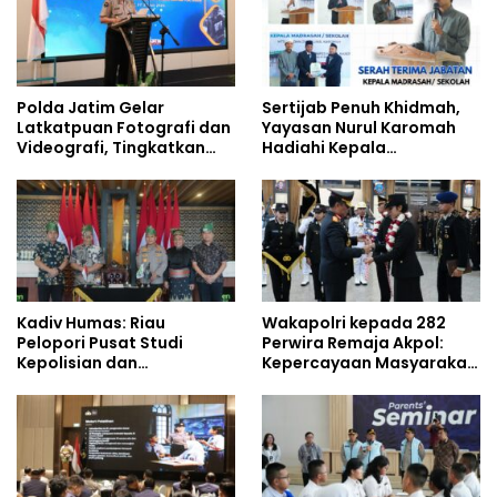
Polda Jatim Gelar
Sertijab Penuh Khidmah,
Latkatpuan Fotografi dan
Yayasan Nurul Karomah
Videografi, Tingkatkan
Hadiahi Kepala
Kompetensi Personel di
Demisioner Voucher
Era Digital
Umrah
Kadiv Humas: Riau
Wakapolri kepada 282
Pelopori Pusat Studi
Perwira Remaja Akpol:
Kepolisian dan
Kepercayaan Masyarakat
Lingkungan, Green
Dibangun dari Integritas
Policing Masuki Babak
Baru