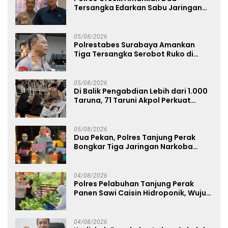
Tersangka Edarkan Sabu Jaringan
Bangkalan
05/08/2026
Polrestabes Surabaya Amankan
Tiga Tersangka Serobot Ruko di
Ngagel
05/08/2026
Di Balik Pengabdian Lebih dari 1.000
Taruna, 71 Taruni Akpol Perkuat
Pembentukan Karakter Siswa
Sekolah Rakyat
05/08/2026
Dua Pekan, Polres Tanjung Perak
Bongkar Tiga Jaringan Narkoba
22,76 Gram Sabu dan Pil Ekstasi
04/08/2026
Polres Pelabuhan Tanjung Perak
Panen Sawi Caisin Hidroponik, Wujud
Nyata Dukung Ketahanan Pangan
Nasional
04/08/2026