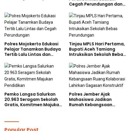
bersama Mahasiswa
Cegah Perundungan dan
Doktoral Internasional
Bijak Bermedia Sosial
kepada Pelajar MPLS
Polres Mojokerto Edukasi
Tinjau MPLS Hari Pertama,
Pelajar Tanamkan Budaya
Bupati Aceh Tamiang
Tertib Lalu Lintas dan
Intruksikan Sekolah Bebas
Cegah Perundungan
Perundungan
Pemko Langsa Salurkan
Polres Jember Ajak
20.963 Seragam Sekolah
Mahasiswa Jadikan
Gratis, Komitmen Majukan
Rumah Kebangsaan
Pendidikan
Ruang Kolaborasi Lahirkan
Gagasan Konstruktif
Popular Post