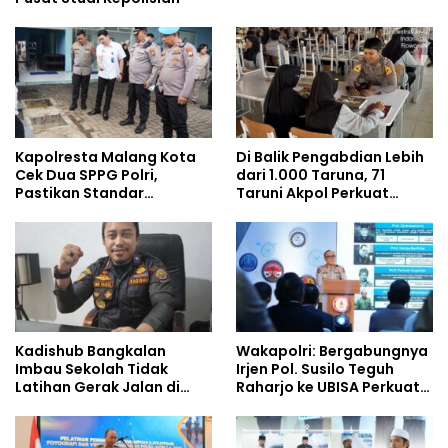
Kapolresta Malang Kota
Di Balik Pengabdian Lebih
Cek Dua SPPG Polri,
dari 1.000 Taruna, 71
Pastikan Standar
Taruni Akpol Perkuat
Pemenuhan Gizi dan
Pembentukan Karakter
Pengelolaan Limbah
Siswa Sekolah Rakyat
Berjalan Optimal
Kadishub Bangkalan
Wakapolri: Bergabungnya
Imbau Sekolah Tidak
Irjen Pol. Susilo Teguh
Latihan Gerak Jalan di
Raharjo ke UBISA Perkuat
Jalan Raya
Jejaring Nasional Pusat
Studi Kepolisian