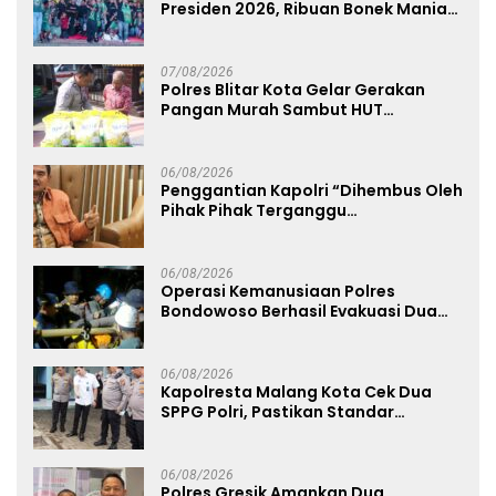
Presiden 2026, Ribuan Bonek Mania
Dukung Persebaya dari Lapangan
Mapolda
07/08/2026
Polres Blitar Kota Gelar Gerakan
Pangan Murah Sambut HUT
Kemerdekaan RI ke-81
06/08/2026
Penggantian Kapolri “Dihembus Oleh
Pihak Pihak Terganggu
Kenyamanannya”
06/08/2026
Operasi Kemanusiaan Polres
Bondowoso Berhasil Evakuasi Dua
Jenazah di Gunung Piramid
06/08/2026
Kapolresta Malang Kota Cek Dua
SPPG Polri, Pastikan Standar
Pemenuhan Gizi dan Pengelolaan
Limbah Berjalan Optimal
06/08/2026
Polres Gresik Amankan Dua