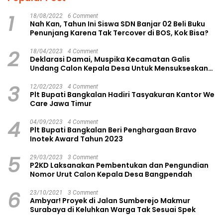
1
18/08/2022
6 Comment
Nah Kan, Tahun Ini Siswa SDN Banjar 02 Beli Buku
Penunjang Karena Tak Tercover di BOS, Kok Bisa?
2
18/04/2023
4 Comment
Deklarasi Damai, Muspika Kecamatan Galis
Undang Calon Kepala Desa Untuk Mensukseskan
Pilkades Aman dan Damai
3
12/02/2023
4 Comment
Plt Bupati Bangkalan Hadiri Tasyakuran Kantor We
Care Jawa Timur
4
04/09/2023
4 Comment
Plt Bupati Bangkalan Beri Penghargaan Bravo
Inotek Award Tahun 2023
5
29/03/2023
3 Comment
P2KD Laksanakan Pembentukan dan Pengundian
Nomor Urut Calon Kepala Desa Bangpendah
6
23/10/2021
3 Comment
Ambyar! Proyek di Jalan Sumberejo Makmur
Surabaya di Keluhkan Warga Tak Sesuai Spek