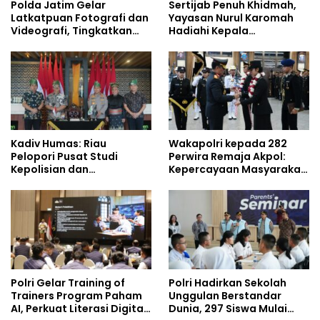
Polda Jatim Gelar
Sertijab Penuh Khidmah,
Latkatpuan Fotografi dan
Yayasan Nurul Karomah
Videografi, Tingkatkan
Hadiahi Kepala
Kompetensi Personel di
Demisioner Voucher
Era Digital
Umrah
Kadiv Humas: Riau
Wakapolri kepada 282
Pelopori Pusat Studi
Perwira Remaja Akpol:
Kepolisian dan
Kepercayaan Masyarakat
Lingkungan, Green
Dibangun dari Integritas
Policing Masuki Babak
Baru
Polri Gelar Training of
Polri Hadirkan Sekolah
Trainers Program Paham
Unggulan Berstandar
AI, Perkuat Literasi Digital
Dunia, 297 Siswa Mulai