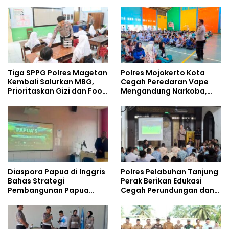
Pelajar
Tempati Kampus
Tiga SPPG Polres Magetan
Polres Mojokerto Kota
Kembali Salurkan MBG,
Cegah Peredaran Vape
Prioritaskan Gizi dan Food
Mengandung Narkoba,
Safety
Gencarkan Sosialisasi di
Kalangan Remaja
Diaspora Papua di Inggris
Polres Pelabuhan Tanjung
Bahas Strategi
Perak Berikan Edukasi
Pembangunan Papua
Cegah Perundungan dan
bersama Mahasiswa
Bijak Bermedia Sosial
Doktoral Internasional
kepada Pelajar MPLS