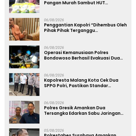
Pangan Murah Sambut HUT
Kemerdekaan RI ke-81
06/08/2026
Penggantian Kapolri “Dihembus Oleh
Pihak Pihak Terganggu
Kenyamanannya”
06/08/2026
Operasi Kemanusiaan Polres
Bondowoso Berhasil Evakuasi Dua
Jenazah di Gunung Piramid
06/08/2026
Kapolresta Malang Kota Cek Dua
SPPG Polri, Pastikan Standar
Pemenuhan Gizi dan Pengelolaan
Limbah Berjalan Optimal
06/08/2026
Polres Gresik Amankan Dua
Tersangka Edarkan Sabu Jaringan
Bangkalan
05/08/2026
Polrestabes Surabaya Amankan