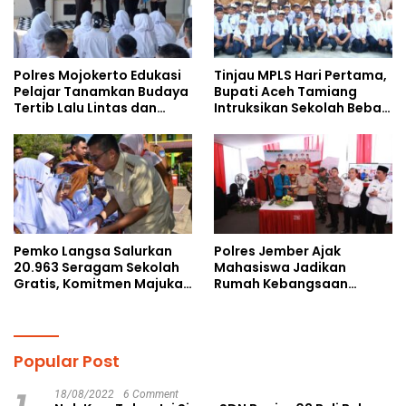
Polres Mojokerto Edukasi
Tinjau MPLS Hari Pertama,
Pelajar Tanamkan Budaya
Bupati Aceh Tamiang
Tertib Lalu Lintas dan
Intruksikan Sekolah Bebas
Cegah Perundungan
Perundungan
Pemko Langsa Salurkan
Polres Jember Ajak
20.963 Seragam Sekolah
Mahasiswa Jadikan
Gratis, Komitmen Majukan
Rumah Kebangsaan
Pendidikan
Ruang Kolaborasi Lahirkan
Gagasan Konstruktif
Popular Post
18/08/2022
6 Comment