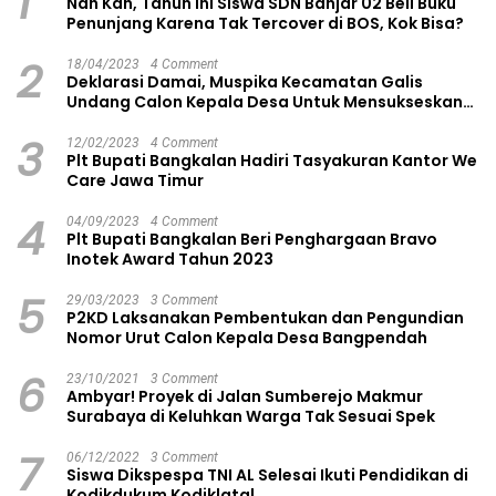
1
Nah Kan, Tahun Ini Siswa SDN Banjar 02 Beli Buku
Penunjang Karena Tak Tercover di BOS, Kok Bisa?
2
18/04/2023
4 Comment
Deklarasi Damai, Muspika Kecamatan Galis
Undang Calon Kepala Desa Untuk Mensukseskan
Pilkades Aman dan Damai
3
12/02/2023
4 Comment
Plt Bupati Bangkalan Hadiri Tasyakuran Kantor We
Care Jawa Timur
4
04/09/2023
4 Comment
Plt Bupati Bangkalan Beri Penghargaan Bravo
Inotek Award Tahun 2023
5
29/03/2023
3 Comment
P2KD Laksanakan Pembentukan dan Pengundian
Nomor Urut Calon Kepala Desa Bangpendah
6
23/10/2021
3 Comment
Ambyar! Proyek di Jalan Sumberejo Makmur
Surabaya di Keluhkan Warga Tak Sesuai Spek
7
06/12/2022
3 Comment
Siswa Dikspespa TNI AL Selesai Ikuti Pendidikan di
Kodikdukum Kodiklatal