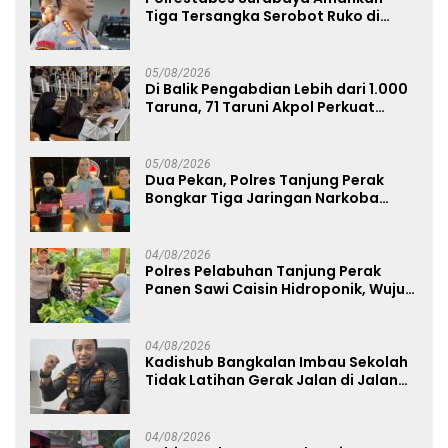
Tiga Tersangka Serobot Ruko di
Ngagel
05/08/2026
Di Balik Pengabdian Lebih dari 1.000
Taruna, 71 Taruni Akpol Perkuat
Pembentukan Karakter Siswa
Sekolah Rakyat
05/08/2026
Dua Pekan, Polres Tanjung Perak
Bongkar Tiga Jaringan Narkoba
22,76 Gram Sabu dan Pil Ekstasi
04/08/2026
Polres Pelabuhan Tanjung Perak
Panen Sawi Caisin Hidroponik, Wujud
Nyata Dukung Ketahanan Pangan
Nasional
04/08/2026
Kadishub Bangkalan Imbau Sekolah
Tidak Latihan Gerak Jalan di Jalan
Raya
04/08/2026