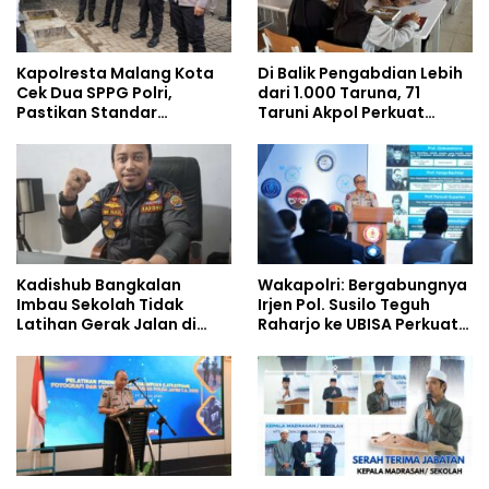
Kapolresta Malang Kota
Di Balik Pengabdian Lebih
Cek Dua SPPG Polri,
dari 1.000 Taruna, 71
Pastikan Standar
Taruni Akpol Perkuat
Pemenuhan Gizi dan
Pembentukan Karakter
Pengelolaan Limbah
Siswa Sekolah Rakyat
Berjalan Optimal
Kadishub Bangkalan
Wakapolri: Bergabungnya
Imbau Sekolah Tidak
Irjen Pol. Susilo Teguh
Latihan Gerak Jalan di
Raharjo ke UBISA Perkuat
Jalan Raya
Jejaring Nasional Pusat
Studi Kepolisian