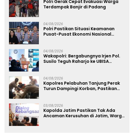
Polri Gerak Cepat Evakuasi Warga
Terdampak Banjir di Padang
04/08/2026
Polri Pastikan Situasi Keamanan
Pusat-Pusat Ekonomi Nasional
Tetap Kondusif
04/08/2026
Wakapolri: Bergabungnya Irjen Pol.
Susilo Teguh Raharjo ke UBISA
Perkuat Jejaring Nasional Pusat
Studi Kepolisian
04/08/2026
Kapolres Pelabuhan Tanjung Perak
Turun Dampingi Korban, Pastikan
Penanganan Kebakaran KM Mutiara
Sentosa 2 Berjalan Maksimal
03/08/2026
Kapolda Jatim Pastikan Tak Ada
Ancaman Kerusuhan di Jatim, Warga
Diminta Tak Percaya Hoaks