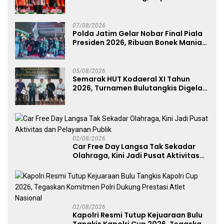
Anugerah Anggota Kehormatan
07/08/2026
Polda Jatim Gelar Nobar Final Piala
Presiden 2026, Ribuan Bonek Mania
Dukung Persebaya dari Lapangan
Mapolda
05/08/2026
Semarak HUT Kodaeral XI Tahun
2026, Turnamen Bulutangkis Digelar
untuk Cetak Atlet Berprestasi dan
Perkuat Soliditas Prajurit
02/08/2026
Car Free Day Langsa Tak Sekadar
Olahraga, Kini Jadi Pusat Aktivitas
dan Pelayanan Publik
02/08/2026
Kapolri Resmi Tutup Kejuaraan Bulu