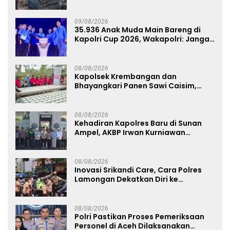
TNBTS Meluas
09/08/2026
35.936 Anak Muda Main Bareng di
Kapolri Cup 2026, Wakapolri: Jangan
Cuma Jadi Penonton, Jadilah
Talenta Digital
08/08/2026
Kapolsek Krembangan dan
Bhayangkari Panen Sawi Caisim,
Dorong Warga Perkuat Ketahanan
Pangan
08/08/2026
Kehadiran Kapolres Baru di Sunan
Ampel, AKBP Irwan Kurniawan
Teguhkan Sinergi Polri dan Ulama
08/08/2026
Inovasi Srikandi Care, Cara Polres
Lamongan Dekatkan Diri ke
Masyarakat
08/08/2026
Polri Pastikan Proses Pemeriksaan
Personel di Aceh Dilaksanakan