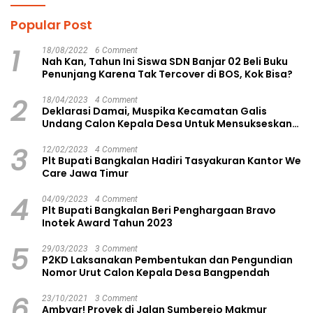
Popular Post
1
18/08/2022
6 Comment
Nah Kan, Tahun Ini Siswa SDN Banjar 02 Beli Buku
Penunjang Karena Tak Tercover di BOS, Kok Bisa?
2
18/04/2023
4 Comment
Deklarasi Damai, Muspika Kecamatan Galis
Undang Calon Kepala Desa Untuk Mensukseskan
Pilkades Aman dan Damai
3
12/02/2023
4 Comment
Plt Bupati Bangkalan Hadiri Tasyakuran Kantor We
Care Jawa Timur
4
04/09/2023
4 Comment
Plt Bupati Bangkalan Beri Penghargaan Bravo
Inotek Award Tahun 2023
5
29/03/2023
3 Comment
P2KD Laksanakan Pembentukan dan Pengundian
Nomor Urut Calon Kepala Desa Bangpendah
6
23/10/2021
3 Comment
Ambyar! Proyek di Jalan Sumberejo Makmur