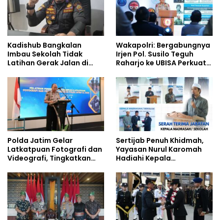
Kadishub Bangkalan
Wakapolri: Bergabungnya
Imbau Sekolah Tidak
Irjen Pol. Susilo Teguh
Latihan Gerak Jalan di
Raharjo ke UBISA Perkuat
Jalan Raya
Jejaring Nasional Pusat
Studi Kepolisian
Polda Jatim Gelar
Sertijab Penuh Khidmah,
Latkatpuan Fotografi dan
Yayasan Nurul Karomah
Videografi, Tingkatkan
Hadiahi Kepala
Kompetensi Personel di
Demisioner Voucher
Era Digital
Umrah