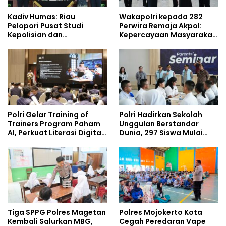
Kadiv Humas: Riau
Wakapolri kepada 282
Pelopori Pusat Studi
Perwira Remaja Akpol:
Kepolisian dan
Kepercayaan Masyarakat
Lingkungan, Green
Dibangun dari Integritas
Policing Masuki Babak
Baru
Polri Gelar Training of
Polri Hadirkan Sekolah
Trainers Program Paham
Unggulan Berstandar
AI, Perkuat Literasi Digital
Dunia, 297 Siswa Mulai
Pelajar
Tempati Kampus
Tiga SPPG Polres Magetan
Polres Mojokerto Kota
Kembali Salurkan MBG,
Cegah Peredaran Vape