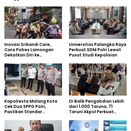
Inovasi Srikandi Care,
Universitas Palangka Raya
Cara Polres Lamongan
Perkuat SDM Polri Lewat
Dekatkan Diri ke
Pusat Studi Kepolisian
Masyarakat
Kapolresta Malang Kota
Di Balik Pengabdian Lebih
Cek Dua SPPG Polri,
dari 1.000 Taruna, 71
Pastikan Standar
Taruni Akpol Perkuat
Pemenuhan Gizi dan
Pembentukan Karakter
Pengelolaan Limbah
Siswa Sekolah Rakyat
Berjalan Optimal