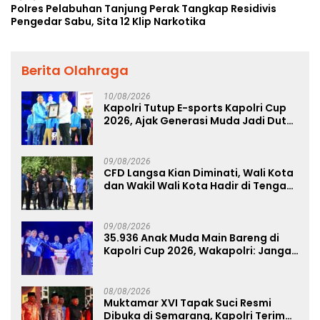
Polres Pelabuhan Tanjung Perak Tangkap Residivis
Pengedar Sabu, Sita 12 Klip Narkotika
Berita Olahraga
10/08/2026
Kapolri Tutup E-sports Kapolri Cup
2026, Ajak Generasi Muda Jadi Duta
Kamtibmas dan Aktif Laporkan
Gangguan Ke 110
09/08/2026
CFD Langsa Kian Diminati, Wali Kota
dan Wakil Wali Kota Hadir di Tengah
Masyarakat
09/08/2026
35.936 Anak Muda Main Bareng di
Kapolri Cup 2026, Wakapolri: Jangan
Cuma Jadi Penonton, Jadilah
Talenta Digital
08/08/2026
Muktamar XVI Tapak Suci Resmi
Dibuka di Semarang, Kapolri Terima