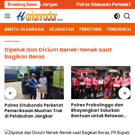
Skip
adah Jerigen
Breaking News
Polres Situbondo Perketat Pemeriksaan Muat
to
content
BERITA OLAHRAGA
KEJAHATAN
PERISTIWA
PENDIDIKAN
Dipeluk dan Dicium Nenek-Nenek saat
Bagikan Beras
Polres Probolinggo dan
Polres Situbondo Perketat
Bhayangkari Salurkan
Pemeriksaan Muatan Truk
Bantuan untuk Relawan
di Pelabuhan Jangkar
Karhutla TNBTS di Bromo