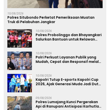
10/08/2026
Polres Situbondo Perketat Pemeriksaan Muatan
Truk di Pelabuhan Jangkar
10/08/2026
Polres Probolinggo dan Bhayangkari
Salurkan Bantuan untuk Relawan
Karhutla TNBTS di Bromo
10/08/2026
Polri Perkuat Layanan Publik yang
Mudah, Cepat dan Responsif melalui
SuperApp Polri
10/08/2026
Kapolri Tutup E-sports Kapolri Cup
2026, Ajak Generasi Muda Jadi Duta
Kamtibmas dan Aktif Laporkan
Gangguan Ke 110
09/08/2026
Polres Lumajang Kunci Pergerakan
Api di Ranupani Antisipasi Karhutla