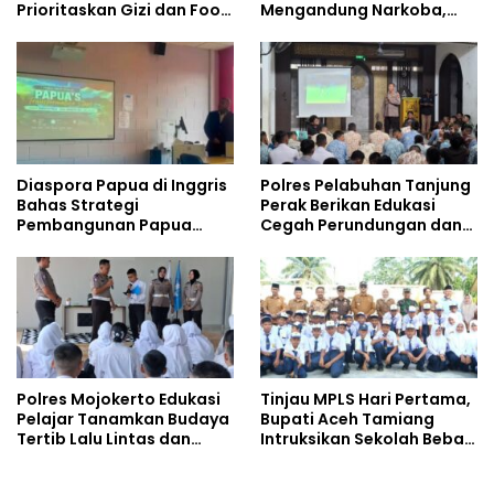
Prioritaskan Gizi dan Food
Mengandung Narkoba,
Safety
Gencarkan Sosialisasi di
Kalangan Remaja
Diaspora Papua di Inggris
Polres Pelabuhan Tanjung
Bahas Strategi
Perak Berikan Edukasi
Pembangunan Papua
Cegah Perundungan dan
bersama Mahasiswa
Bijak Bermedia Sosial
Doktoral Internasional
kepada Pelajar MPLS
Polres Mojokerto Edukasi
Tinjau MPLS Hari Pertama,
Pelajar Tanamkan Budaya
Bupati Aceh Tamiang
Tertib Lalu Lintas dan
Intruksikan Sekolah Bebas
Cegah Perundungan
Perundungan