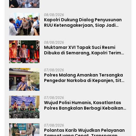
Secara Profesional dan Transparan
08/08/2026
Kapolri Dukung Dialog Penyusunan
RUU Ketenagakerjaan, Siap Jadi
Jembatan Aspirasi Buruh
08/08/2026
Muktamar XVI Tapak Suci Resmi
Dibuka di Semarang, Kapolri Terima
Anugerah Anggota Kehormatan
07/08/2026
Polres Malang Amankan Tersangka
Pengedar Narkoba di Kepanjen, Sita
Sabu 96 Gram dan Ganja 131 Gram
07/08/2026
Wujud Polisi Humanis, Kasatlantas
Polres Bangkalan Berbagi Kebaikan
Lewat Jumat Berkah di Masjid Syekh
Ahmad Ibrahim
07/08/2026
Polantas Karib Wujudkan Pelayanan
Samsat yang Cepat, Transparan,