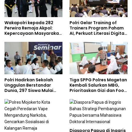
Wakapolri kepada 282
Polri Gelar Training of
Perwira Remaja Akpol:
Trainers Program Paham
Kepercayaan Masyarakat
AI, Perkuat Literasi Digital
Dibangun dari Integritas
Pelajar
Polri Hadirkan Sekolah
Tiga SPPG Polres Magetan
Unggulan Berstandar
Kembali Salurkan MBG,
Dunia, 297 Siswa Mulai
Prioritaskan Gizi dan Food
Tempati Kampus
Safety
Diaspora Papua di Inggris