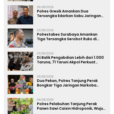
Limbah Berjalan Optimal
06/08/2026
Polres Gresik Amankan Dua
Tersangka Edarkan Sabu Jaringan
Bangkalan
05/08/2026
Polrestabes Surabaya Amankan
Tiga Tersangka Serobot Ruko di
Ngagel
05/08/2026
Di Balik Pengabdian Lebih dari 1.000
Taruna, 71 Taruni Akpol Perkuat
Pembentukan Karakter Siswa
Sekolah Rakyat
05/08/2026
Dua Pekan, Polres Tanjung Perak
Bongkar Tiga Jaringan Narkoba
22,76 Gram Sabu dan Pil Ekstasi
04/08/2026
Polres Pelabuhan Tanjung Perak
Panen Sawi Caisin Hidroponik, Wujud
Nyata Dukung Ketahanan Pangan