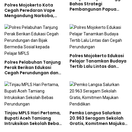
Bahas Strategi
Polres Mojokerto Kota
Pembangunan Papua
Cegah Peredaran Vape
bersama Mahasiswa
Mengandung Narkoba,
Doktoral Internasional
Gencarkan Sosialisasi di
Kalangan Remaja
Polres Mojokerto Edukasi
Pelajar Tanamkan Budaya
Polres Pelabuhan Tanjung
Tertib Lalu Lintas dan
Perak Berikan Edukasi
Cegah Perundungan
Cegah Perundungan dan
Bijak Bermedia Sosial
kepada Pelajar MPLS
Tinjau MPLS Hari Pertama,
Pemko Langsa Salurkan
Bupati Aceh Tamiang
20.963 Seragam Sekolah
Intruksikan Sekolah Bebas
Gratis, Komitmen Majukan
Perundungan
Pendidikan