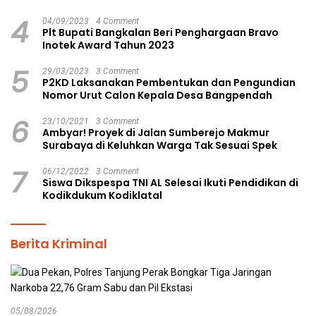
4
04/09/2023
4 Comment
Plt Bupati Bangkalan Beri Penghargaan Bravo
Inotek Award Tahun 2023
5
29/03/2023
3 Comment
P2KD Laksanakan Pembentukan dan Pengundian
Nomor Urut Calon Kepala Desa Bangpendah
6
23/10/2021
3 Comment
Ambyar! Proyek di Jalan Sumberejo Makmur
Surabaya di Keluhkan Warga Tak Sesuai Spek
7
06/12/2022
3 Comment
Siswa Dikspespa TNI AL Selesai Ikuti Pendidikan di
Kodikdukum Kodiklatal
Berita Kriminal
05/08/2026