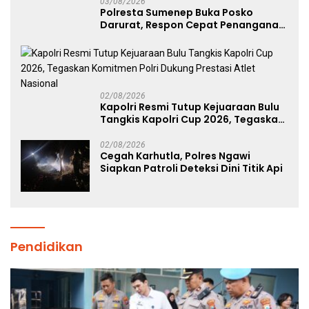
03/08/2026
Polresta Sumenep Buka Posko
Darurat, Respon Cepat Penanganan
Korban Kebakaran KM Mutiara
Sentosa 2
02/08/2026
Kapolri Resmi Tutup Kejuaraan Bulu
Tangkis Kapolri Cup 2026, Tegaskan
Komitmen Polri Dukung Prestasi
Atlet Nasional
02/08/2026
Cegah Karhutla, Polres Ngawi
Siapkan Patroli Deteksi Dini Titik Api
Pendidikan