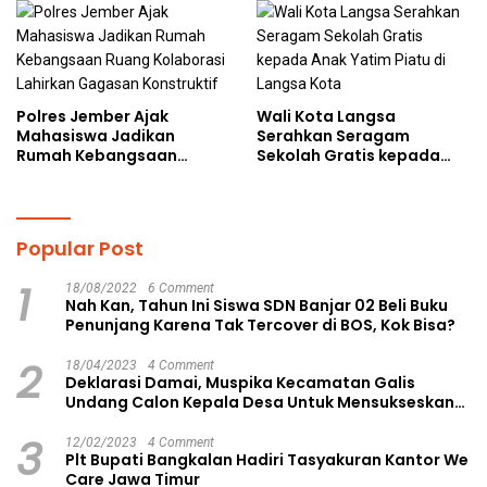
Polres Jember Ajak
Wali Kota Langsa
Mahasiswa Jadikan
Serahkan Seragam
Rumah Kebangsaan
Sekolah Gratis kepada
Ruang Kolaborasi Lahirkan
Anak Yatim Piatu di
Gagasan Konstruktif
Langsa Kota
Popular Post
1
18/08/2022
6 Comment
Nah Kan, Tahun Ini Siswa SDN Banjar 02 Beli Buku
Penunjang Karena Tak Tercover di BOS, Kok Bisa?
2
18/04/2023
4 Comment
Deklarasi Damai, Muspika Kecamatan Galis
Undang Calon Kepala Desa Untuk Mensukseskan
Pilkades Aman dan Damai
3
12/02/2023
4 Comment
Plt Bupati Bangkalan Hadiri Tasyakuran Kantor We
Care Jawa Timur