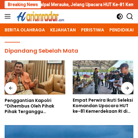
Skip
 Katalpal Merauke, Jelang Upacara HUT Ke-81 Kemerdekaan RI
Breaking News
to
content
BERITA OLAHRAGA
KEJAHATAN
PERISTIWA
PENDIDIKAN
Dipandang Sebelah Mata
Empat Perwira Ikuti Seleksi
Penggantian Kapolri
Komandan Upacara HUT
“Dihembus Oleh Pihak
ke-81 Kemerdekaan RI di
Pihak Terganggu
Papua Selatan
Kenyamanannya”