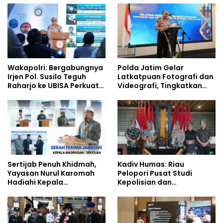
Siswa Sekolah Rakyat
Wakapolri: Bergabungnya
Polda Jatim Gelar
Irjen Pol. Susilo Teguh
Latkatpuan Fotografi dan
Raharjo ke UBISA Perkuat
Videografi, Tingkatkan
Jejaring Nasional Pusat
Kompetensi Personel di
Studi Kepolisian
Era Digital
Sertijab Penuh Khidmah,
Kadiv Humas: Riau
Yayasan Nurul Karomah
Pelopori Pusat Studi
Hadiahi Kepala
Kepolisian dan
Demisioner Voucher
Lingkungan, Green
Umrah
Policing Masuki Babak
Baru