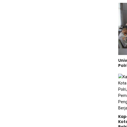
Uni
Polr
Kap
Kot
Polr