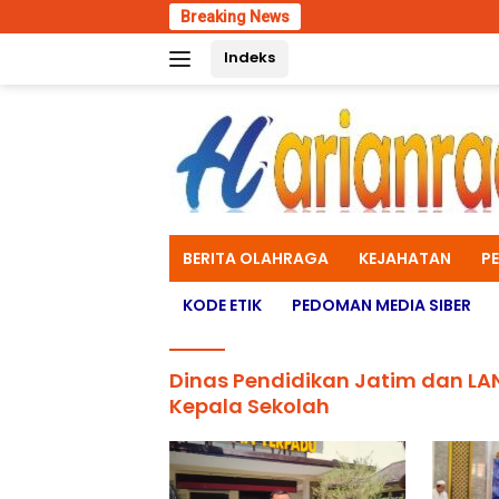
Skip
Breaking News
Hari Ke
to
Indeks
content
BERITA OLAHRAGA
KEJAHATAN
P
KODE ETIK
PEDOMAN MEDIA SIBER
Dinas Pendidikan Jatim dan LA
Kepala Sekolah