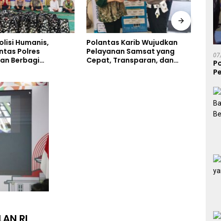
olisi Humanis,
Polantas Karib Wujudkan
Univ
ntas Polres
Pelayanan Samsat yang
Perk
07
an Berbagi
Cepat, Transparan, dan
Pusa
P
n Lewat Jumat
Humanis
Pe
di Masjid Syekh
S
Ibrahim
LAN RI