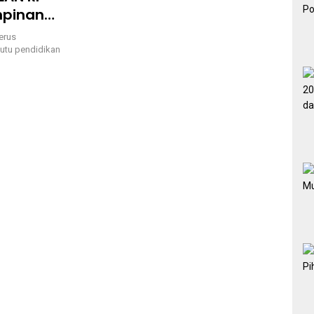
mpinan
erus
utu pendidikan