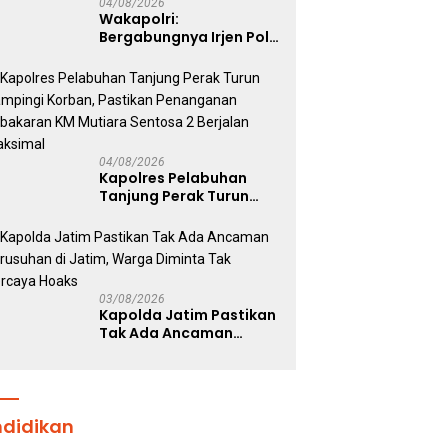
04/08/2026
Wakapolri:
Bergabungnya Irjen Pol.
Susilo Teguh Raharjo ke
UBISA Perkuat Jejaring
Nasional Pusat Studi
Kepolisian
04/08/2026
Kapolres Pelabuhan
Tanjung Perak Turun
Dampingi Korban,
Pastikan Penanganan
Kebakaran KM Mutiara
Sentosa 2 Berjalan
Maksimal
03/08/2026
Kapolda Jatim Pastikan
Tak Ada Ancaman
Kerusuhan di Jatim,
Warga Diminta Tak
Percaya Hoaks
ndidikan