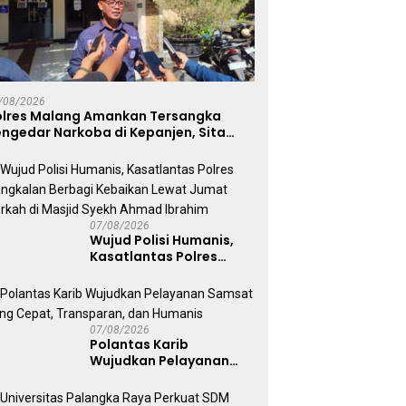
Polda Jatim Gelar Nobar
P
ersitas Palangka Raya
Final Piala Presiden 2026,
G
uat SDM Polri Lewat
/08/2026
Ribuan Bonek Mania Dukung
S
t Studi Kepolisian
olres Malang Amankan Tersangka
Persebaya dari Lapangan
R
ngedar Narkoba di Kepanjen, Sita
Mapolda
abu 96 Gram dan Ganja 131 Gram
07/08/2026
Wujud Polisi Humanis,
Kasatlantas Polres
Bangkalan Berbagi
Kebaikan Lewat Jumat
Berkah di Masjid Syekh
Ahmad Ibrahim
07/08/2026
Polantas Karib
Wujudkan Pelayanan
Samsat yang Cepat,
Transparan, dan