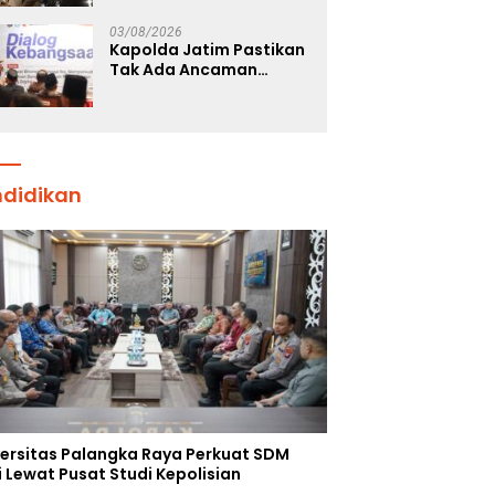
Pastikan Penanganan
Kebakaran KM Mutiara
03/08/2026
Sentosa 2 Berjalan
Kapolda Jatim Pastikan
Maksimal
Tak Ada Ancaman
Kerusuhan di Jatim,
Warga Diminta Tak
Percaya Hoaks
ndidikan
versitas Palangka Raya Perkuat SDM
i Lewat Pusat Studi Kepolisian