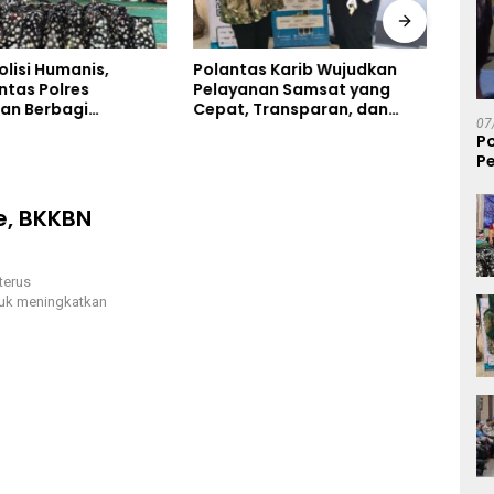
olisi Humanis,
Polantas Karib Wujudkan
Univ
ntas Polres
Pelayanan Samsat yang
Perk
an Berbagi
Cepat, Transparan, dan
Pusa
07
n Lewat Jumat
Humanis
P
di Masjid Syekh
Pe
Ibrahim
S
, BKKBN
terus
uk meningkatkan