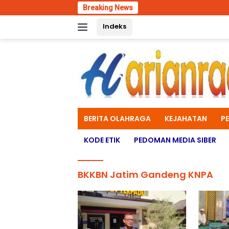
Skip
Breaking News
Hari Keti
to
Indeks
content
BERITA OLAHRAGA
KEJAHATAN
P
KODE ETIK
PEDOMAN MEDIA SIBER
BKKBN Jatim Gandeng KNPA