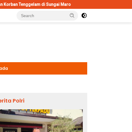
 di Sungai Maro
Polres Malang Amankan Tersangka Penged
kada
erita Polri