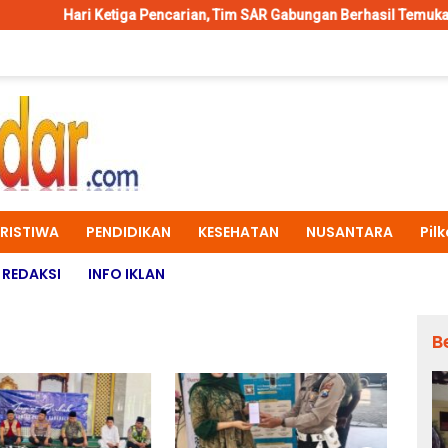
ga Pencarian, Tim SAR Gabungan Berhasil Temukan Korban Tenggelam
ERISTIWA
PENDIDIKAN
KESEHATAN
NUSANTARA
Pil
REDAKSI
INFO IKLAN
B