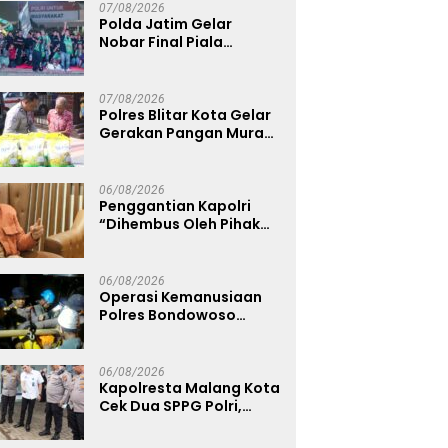
07/08/2026
Polda Jatim Gelar
Nobar Final Piala
Presiden 2026, Ribuan
Bonek Mania Dukung
Persebaya dari
07/08/2026
Lapangan Mapolda
Polres Blitar Kota Gelar
Gerakan Pangan Murah
Sambut HUT
Kemerdekaan RI ke-81
06/08/2026
Penggantian Kapolri
“Dihembus Oleh Pihak
Pihak Terganggu
Kenyamanannya”
06/08/2026
Operasi Kemanusiaan
Polres Bondowoso
Berhasil Evakuasi Dua
Jenazah di Gunung
Piramid
06/08/2026
Kapolresta Malang Kota
Cek Dua SPPG Polri,
Pastikan Standar
Pemenuhan Gizi dan