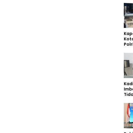
Kap
Kot
Polr
Sta
Gizi
Pen
Ber
Kad
Imb
Tid
Jala