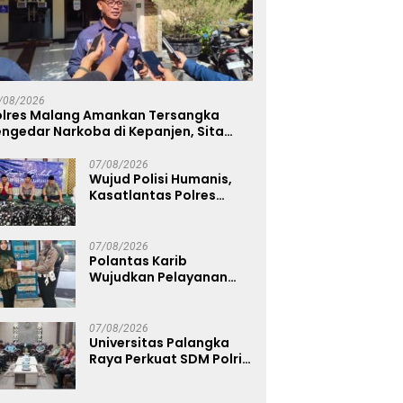
Polda Jatim Gelar Nobar
P
ersitas Palangka Raya
Final Piala Presiden 2026,
G
uat SDM Polri Lewat
Ribuan Bonek Mania Dukung
S
t Studi Kepolisian
/08/2026
Persebaya dari Lapangan
R
olres Malang Amankan Tersangka
Mapolda
ngedar Narkoba di Kepanjen, Sita
abu 96 Gram dan Ganja 131 Gram
07/08/2026
Wujud Polisi Humanis,
Kasatlantas Polres
Bangkalan Berbagi
Kebaikan Lewat Jumat
Berkah di Masjid Syekh
07/08/2026
Ahmad Ibrahim
Polantas Karib
Wujudkan Pelayanan
Samsat yang Cepat,
Transparan, dan
Humanis
07/08/2026
Universitas Palangka
Raya Perkuat SDM Polri
Lewat Pusat Studi
Kepolisian