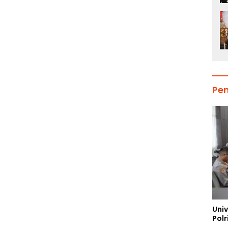
Pe
Uni
Polr