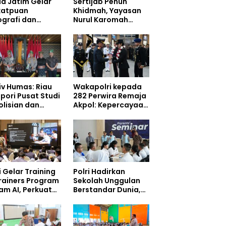
da Jatim Gelar
Sertijab Penuh
katpuan
Khidmah, Yayasan
ografi dan
Nurul Karomah
ografi,
Hadiahi Kepala
gkatkan
Demisioner Voucher
petensi
Umrah
onel di Era
tal
iv Humas: Riau
Wakapolri kepada
pori Pusat Studi
282 Perwira Remaja
olisian dan
Akpol: Kepercayaan
gkungan, Green
Masyarakat
cing Masuki
Dibangun dari
ak Baru
Integritas
i Gelar Training
Polri Hadirkan
Trainers Program
Sekolah Unggulan
am AI, Perkuat
Berstandar Dunia,
rasi Digital
297 Siswa Mulai
jar
Tempati Kampus