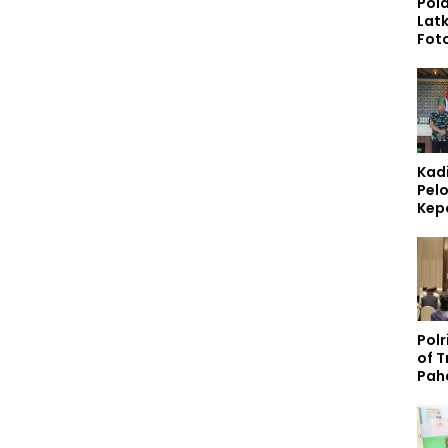
Pol
Lat
Fot
Vide
Tin
Kom
Pers
Digi
Kad
Pelo
Kep
Lin
Poli
Bab
Polr
of 
Pah
Lite
Pela