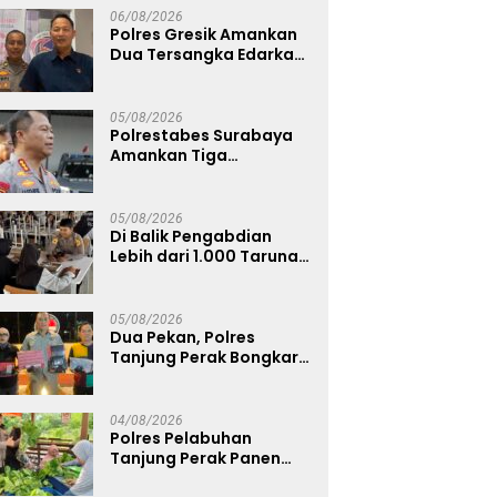
Pengelolaan Limbah
06/08/2026
Berjalan Optimal
Polres Gresik Amankan
Dua Tersangka Edarkan
Sabu Jaringan
Bangkalan
05/08/2026
Polrestabes Surabaya
Amankan Tiga
Tersangka Serobot
Ruko di Ngagel
05/08/2026
Di Balik Pengabdian
Lebih dari 1.000 Taruna,
71 Taruni Akpol Perkuat
Pembentukan Karakter
Siswa Sekolah Rakyat
05/08/2026
Dua Pekan, Polres
Tanjung Perak Bongkar
Tiga Jaringan Narkoba
22,76 Gram Sabu dan Pil
Ekstasi
04/08/2026
Polres Pelabuhan
Tanjung Perak Panen
Sawi Caisin Hidroponik,