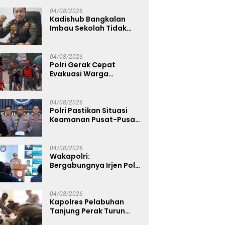
Wujud Nyata Dukung
Ketahanan Pangan
04/08/2026
Nasional
Kadishub Bangkalan
Imbau Sekolah Tidak
Latihan Gerak Jalan di
Jalan Raya
04/08/2026
Polri Gerak Cepat
Evakuasi Warga
Terdampak Banjir di
Padang
04/08/2026
Polri Pastikan Situasi
Keamanan Pusat-Pusat
Ekonomi Nasional Tetap
Kondusif
04/08/2026
Wakapolri:
Bergabungnya Irjen Pol.
Susilo Teguh Raharjo ke
UBISA Perkuat Jejaring
Nasional Pusat Studi
04/08/2026
Kepolisian
Kapolres Pelabuhan
Tanjung Perak Turun
Dampingi Korban,