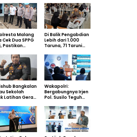
olresta Malang
Di Balik Pengabdian
a Cek Dua SPPG
Lebih dari 1.000
i, Pastikan
Taruna, 71 Taruni
ndar Pemenuhan
Akpol Perkuat
 dan
Pembentukan
gelolaan Limbah
Karakter Siswa
jalan Optimal
Sekolah Rakyat
ishub Bangkalan
Wakapolri:
au Sekolah
Bergabungnya Irjen
ak Latihan Gerak
Pol. Susilo Teguh
n di Jalan Raya
Raharjo ke UBISA
Perkuat Jejaring
Nasional Pusat
Studi Kepolisian