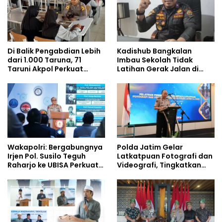
Di Balik Pengabdian Lebih
Kadishub Bangkalan
dari 1.000 Taruna, 71
Imbau Sekolah Tidak
Taruni Akpol Perkuat
Latihan Gerak Jalan di
Pembentukan Karakter
Jalan Raya
Siswa Sekolah Rakyat
Wakapolri: Bergabungnya
Polda Jatim Gelar
Irjen Pol. Susilo Teguh
Latkatpuan Fotografi dan
Raharjo ke UBISA Perkuat
Videografi, Tingkatkan
Jejaring Nasional Pusat
Kompetensi Personel di
Studi Kepolisian
Era Digital