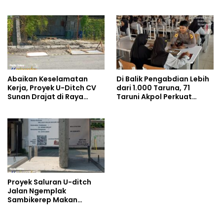
Kenyamanannya”
Pemenuhan Gizi dan
Pengelolaan Limbah
Berjalan Optimal
Abaikan Keselamatan
Di Balik Pengabdian Lebih
Kerja, Proyek U-Ditch CV
dari 1.000 Taruna, 71
Sunan Drajat di Raya
Taruni Akpol Perkuat
Ngemplak Sambikerep
Pembentukan Karakter
Pilih Kubur Transparansi
Siswa Sekolah Rakyat
Hidup-Hidup
Proyek Saluran U-ditch
Jalan Ngemplak
Sambikerep Makan
Korban, Uang Rakyat
Digelontorkan Bukan