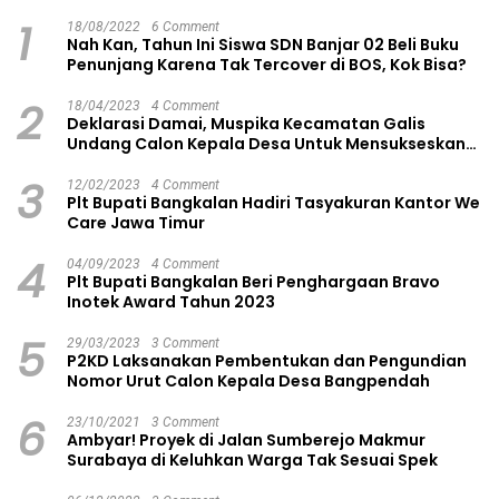
1
18/08/2022
6 Comment
Nah Kan, Tahun Ini Siswa SDN Banjar 02 Beli Buku
Penunjang Karena Tak Tercover di BOS, Kok Bisa?
2
18/04/2023
4 Comment
Deklarasi Damai, Muspika Kecamatan Galis
Undang Calon Kepala Desa Untuk Mensukseskan
Pilkades Aman dan Damai
3
12/02/2023
4 Comment
Plt Bupati Bangkalan Hadiri Tasyakuran Kantor We
Care Jawa Timur
4
04/09/2023
4 Comment
Plt Bupati Bangkalan Beri Penghargaan Bravo
Inotek Award Tahun 2023
5
29/03/2023
3 Comment
P2KD Laksanakan Pembentukan dan Pengundian
Nomor Urut Calon Kepala Desa Bangpendah
6
23/10/2021
3 Comment
Ambyar! Proyek di Jalan Sumberejo Makmur
Surabaya di Keluhkan Warga Tak Sesuai Spek