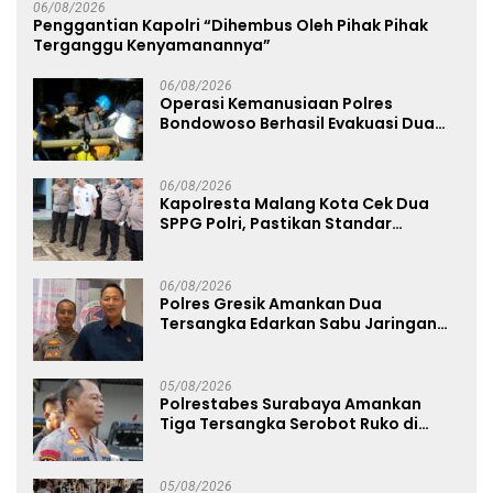
06/08/2026
Penggantian Kapolri “Dihembus Oleh Pihak Pihak
Terganggu Kenyamanannya”
06/08/2026
Operasi Kemanusiaan Polres
Bondowoso Berhasil Evakuasi Dua
Jenazah di Gunung Piramid
06/08/2026
Kapolresta Malang Kota Cek Dua
SPPG Polri, Pastikan Standar
Pemenuhan Gizi dan Pengelolaan
Limbah Berjalan Optimal
06/08/2026
Polres Gresik Amankan Dua
Tersangka Edarkan Sabu Jaringan
Bangkalan
05/08/2026
Polrestabes Surabaya Amankan
Tiga Tersangka Serobot Ruko di
Ngagel
05/08/2026