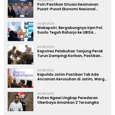
04/08/2026
Polri Pastikan Situasi Keamanan
Pusat-Pusat Ekonomi Nasional
Tetap Kondusif
04/08/2026
Wakapolri: Bergabungnya Irjen Pol.
Susilo Teguh Raharjo ke UBISA
Perkuat Jejaring Nasional Pusat
Studi Kepolisian
04/08/2026
Kapolres Pelabuhan Tanjung Perak
Turun Dampingi Korban, Pastikan
Penanganan Kebakaran KM Mutiara
Sentosa 2 Berjalan Maksimal
03/08/2026
Kapolda Jatim Pastikan Tak Ada
Ancaman Kerusuhan di Jatim, Warga
Diminta Tak Percaya Hoaks
03/08/2026
Polres Ngawi Ungkap Peredaran
Okerbaya Amankan 2 Tersangka