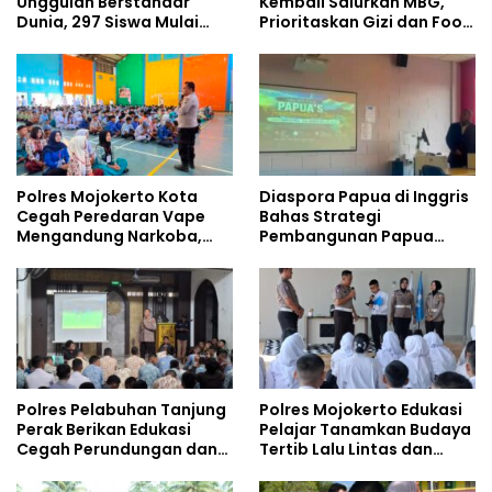
Unggulan Berstandar
Kembali Salurkan MBG,
Dunia, 297 Siswa Mulai
Prioritaskan Gizi dan Food
Tempati Kampus
Safety
Polres Mojokerto Kota
Diaspora Papua di Inggris
Cegah Peredaran Vape
Bahas Strategi
Mengandung Narkoba,
Pembangunan Papua
Gencarkan Sosialisasi di
bersama Mahasiswa
Kalangan Remaja
Doktoral Internasional
Polres Pelabuhan Tanjung
Polres Mojokerto Edukasi
Perak Berikan Edukasi
Pelajar Tanamkan Budaya
Cegah Perundungan dan
Tertib Lalu Lintas dan
Bijak Bermedia Sosial
Cegah Perundungan
kepada Pelajar MPLS