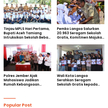
Tinjau MPLS Hari Pertama,
Pemko Langsa Salurkan
Bupati Aceh Tamiang
20.963 Seragam Sekolah
Intruksikan Sekolah Bebas
Gratis, Komitmen Majukan
Perundungan
Pendidikan
Polres Jember Ajak
Wali Kota Langsa
Mahasiswa Jadikan
Serahkan Seragam
Rumah Kebangsaan
Sekolah Gratis kepada
Ruang Kolaborasi Lahirkan
Anak Yatim Piatu di
Gagasan Konstruktif
Langsa Kota
Popular Post