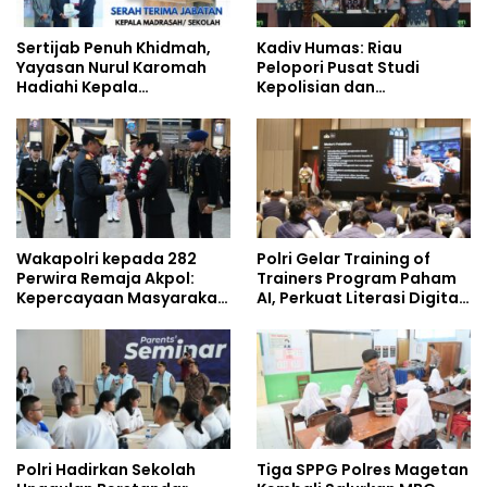
Sertijab Penuh Khidmah,
Kadiv Humas: Riau
Yayasan Nurul Karomah
Pelopori Pusat Studi
Hadiahi Kepala
Kepolisian dan
Demisioner Voucher
Lingkungan, Green
Umrah
Policing Masuki Babak
Baru
Wakapolri kepada 282
Polri Gelar Training of
Perwira Remaja Akpol:
Trainers Program Paham
Kepercayaan Masyarakat
AI, Perkuat Literasi Digital
Dibangun dari Integritas
Pelajar
Polri Hadirkan Sekolah
Tiga SPPG Polres Magetan