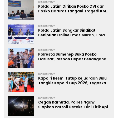
03/08/2026
Polda Jatim Dirikan Posko DVI dan
Posko Darurat Tangani Tragedi KMP
Mutiara Sentosa II
03/08/2026
Polda Jatim Bongkar Sindikat
Penipuan Online Emas Murah, Lima
Tersangka Diantaranya Warga
Binaan Lapas Diamankan
03/08/2026
Polresta Sumenep Buka Posko
Darurat, Respon Cepat Penanganan
Korban Kebakaran KM Mutiara
Sentosa 2
02/08/2026
Kapolri Resmi Tutup Kejuaraan Bulu
Tangkis Kapolri Cup 2026, Tegaskan
Komitmen Polri Dukung Prestasi
Atlet Nasional
02/08/2026
Cegah Karhutla, Polres Ngawi
Siapkan Patroli Deteksi Dini Titik Api