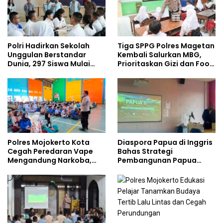
Polri Hadirkan Sekolah
Tiga SPPG Polres Magetan
Unggulan Berstandar
Kembali Salurkan MBG,
Dunia, 297 Siswa Mulai
Prioritaskan Gizi dan Food
Tempati Kampus
Safety
Polres Mojokerto Kota
Diaspora Papua di Inggris
Cegah Peredaran Vape
Bahas Strategi
Mengandung Narkoba,
Pembangunan Papua
Gencarkan Sosialisasi di
bersama Mahasiswa
Kalangan Remaja
Doktoral Internasional