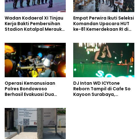
Wadan Kodaeral XI Tinjau
Empat Perwira Ikuti Seleksi
Kerja Bakti Pembersihan
Komandan Upacara HUT
Stadion Katalpal Merauke,
ke-81 Kemerdekaan RI di
Jelang Upacara HUT Ke-81
Papua Selatan
Kemerdekaan RI
Operasi Kemanusiaan
DJ Intan WD ICYtone
Polres Bondowoso
Reborn Tampil di Cafe So
Berhasil Evakuasi Dua
Kayoon Surabaya,
Jenazah di Gunung
Suasana Malam Makin
Piramid
Meriah