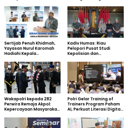
Jejaring Nasional Pusat
Kompetensi Personel di
Studi Kepolisian
Era Digital
Sertijab Penuh Khidmah,
Kadiv Humas: Riau
Yayasan Nurul Karomah
Pelopori Pusat Studi
Hadiahi Kepala
Kepolisian dan
Demisioner Voucher
Lingkungan, Green
Umrah
Policing Masuki Babak
Baru
Wakapolri kepada 282
Polri Gelar Training of
Perwira Remaja Akpol:
Trainers Program Paham
Kepercayaan Masyarakat
AI, Perkuat Literasi Digital
Dibangun dari Integritas
Pelajar