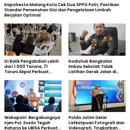
Kapolresta Malang Kota Cek Dua SPPG Polri, Pastikan
Standar Pemenuhan Gizi dan Pengelolaan Limbah
Berjalan Optimal
Di Balik Pengabdian Lebih
Kadishub Bangkalan
dari 1.000 Taruna, 71
Imbau Sekolah Tidak
Taruni Akpol Perkuat
Latihan Gerak Jalan di
Pembentukan Karakter
Jalan Raya
Siswa Sekolah Rakyat
Wakapolri: Bergabungnya
Polda Jatim Gelar
Irjen Pol. Susilo Teguh
Latkatpuan Fotografi dan
Raharjo ke UBISA Perkuat
Videografi, Tingkatkan