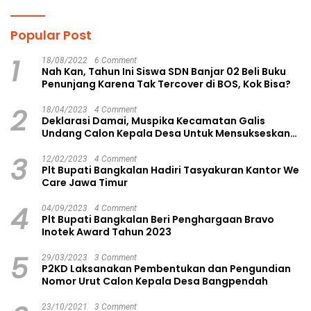
Gagasan Konstruktif
Langsa Kota
Popular Post
1
18/08/2022
6 Comment
Nah Kan, Tahun Ini Siswa SDN Banjar 02 Beli Buku
Penunjang Karena Tak Tercover di BOS, Kok Bisa?
2
18/04/2023
4 Comment
Deklarasi Damai, Muspika Kecamatan Galis
Undang Calon Kepala Desa Untuk Mensukseskan
Pilkades Aman dan Damai
3
12/02/2023
4 Comment
Plt Bupati Bangkalan Hadiri Tasyakuran Kantor We
Care Jawa Timur
4
04/09/2023
4 Comment
Plt Bupati Bangkalan Beri Penghargaan Bravo
Inotek Award Tahun 2023
5
29/03/2023
3 Comment
P2KD Laksanakan Pembentukan dan Pengundian
Nomor Urut Calon Kepala Desa Bangpendah
23/10/2021
3 Comment