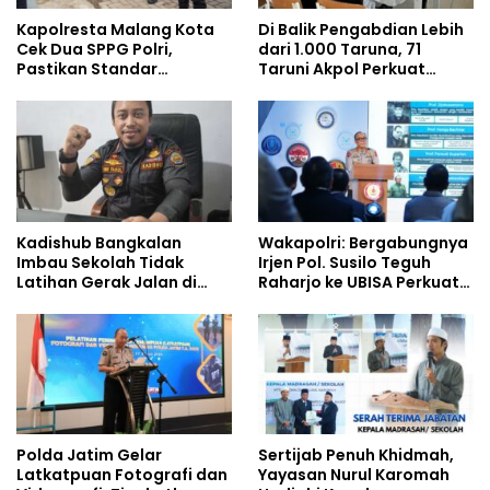
Kapolresta Malang Kota
Di Balik Pengabdian Lebih
Cek Dua SPPG Polri,
dari 1.000 Taruna, 71
Pastikan Standar
Taruni Akpol Perkuat
Pemenuhan Gizi dan
Pembentukan Karakter
Pengelolaan Limbah
Siswa Sekolah Rakyat
Berjalan Optimal
Kadishub Bangkalan
Wakapolri: Bergabungnya
Imbau Sekolah Tidak
Irjen Pol. Susilo Teguh
Latihan Gerak Jalan di
Raharjo ke UBISA Perkuat
Jalan Raya
Jejaring Nasional Pusat
Studi Kepolisian
Polda Jatim Gelar
Sertijab Penuh Khidmah,
Latkatpuan Fotografi dan
Yayasan Nurul Karomah