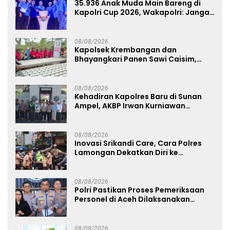
35.936 Anak Muda Main Bareng di
Kapolri Cup 2026, Wakapolri: Jangan
Cuma Jadi Penonton, Jadilah
Talenta Digital
08/08/2026
Kapolsek Krembangan dan
Bhayangkari Panen Sawi Caisim,
Dorong Warga Perkuat Ketahanan
Pangan
08/08/2026
Kehadiran Kapolres Baru di Sunan
Ampel, AKBP Irwan Kurniawan
Teguhkan Sinergi Polri dan Ulama
08/08/2026
Inovasi Srikandi Care, Cara Polres
Lamongan Dekatkan Diri ke
Masyarakat
08/08/2026
Polri Pastikan Proses Pemeriksaan
Personel di Aceh Dilaksanakan
Secara Profesional dan Transparan
08/08/2026