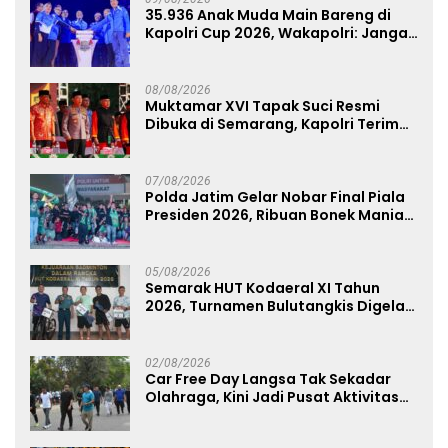
35.936 Anak Muda Main Bareng di
Kapolri Cup 2026, Wakapolri: Jangan
Cuma Jadi Penonton, Jadilah
Talenta Digital
08/08/2026
Muktamar XVI Tapak Suci Resmi
Dibuka di Semarang, Kapolri Terima
Anugerah Anggota Kehormatan
07/08/2026
Polda Jatim Gelar Nobar Final Piala
Presiden 2026, Ribuan Bonek Mania
Dukung Persebaya dari Lapangan
Mapolda
05/08/2026
Semarak HUT Kodaeral XI Tahun
2026, Turnamen Bulutangkis Digelar
untuk Cetak Atlet Berprestasi dan
Perkuat Soliditas Prajurit
02/08/2026
Car Free Day Langsa Tak Sekadar
Olahraga, Kini Jadi Pusat Aktivitas
dan Pelayanan Publik