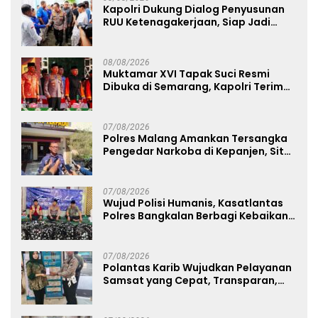
Kapolri Dukung Dialog Penyusunan
RUU Ketenagakerjaan, Siap Jadi
Jembatan Aspirasi Buruh
08/08/2026
Muktamar XVI Tapak Suci Resmi
Dibuka di Semarang, Kapolri Terima
Anugerah Anggota Kehormatan
07/08/2026
Polres Malang Amankan Tersangka
Pengedar Narkoba di Kepanjen, Sita
Sabu 96 Gram dan Ganja 131 Gram
07/08/2026
Wujud Polisi Humanis, Kasatlantas
Polres Bangkalan Berbagi Kebaikan
Lewat Jumat Berkah di Masjid Syekh
Ahmad Ibrahim
07/08/2026
Polantas Karib Wujudkan Pelayanan
Samsat yang Cepat, Transparan,
dan Humanis