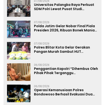
07/08/2026
Universitas Palangka Raya Perkuat
SDM Polri Lewat Pusat Studi
Kepolisian
07/08/2026
Polda Jatim Gelar Nobar Final Piala
Presiden 2026, Ribuan Bonek Mania
Dukung Persebaya dari Lapangan
Mapolda
07/08/2026
Polres Blitar Kota Gelar Gerakan
Pangan Murah Sambut HUT
Kemerdekaan RI ke-81
06/08/2026
Penggantian Kapolri “Dihembus Oleh
Pihak Pihak Terganggu
Kenyamanannya”
06/08/2026
Operasi Kemanusiaan Polres
Bondowoso Berhasil Evakuasi Dua
Jenazah di Gunung Piramid