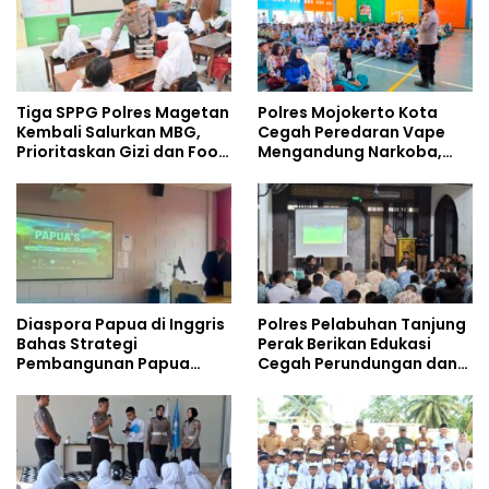
Tiga SPPG Polres Magetan
Polres Mojokerto Kota
Kembali Salurkan MBG,
Cegah Peredaran Vape
Prioritaskan Gizi dan Food
Mengandung Narkoba,
Safety
Gencarkan Sosialisasi di
Kalangan Remaja
Diaspora Papua di Inggris
Polres Pelabuhan Tanjung
Bahas Strategi
Perak Berikan Edukasi
Pembangunan Papua
Cegah Perundungan dan
bersama Mahasiswa
Bijak Bermedia Sosial
Doktoral Internasional
kepada Pelajar MPLS