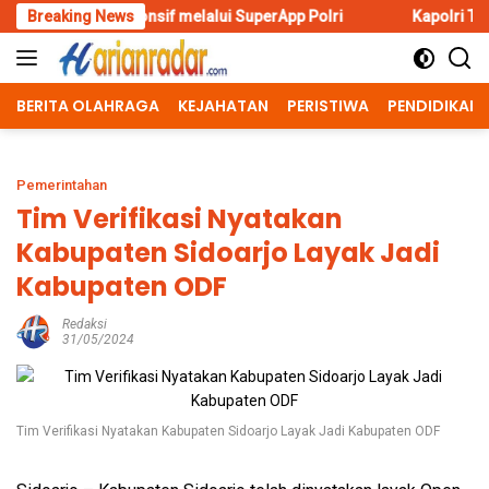
Skip
nsif melalui SuperApp Polri
Breaking News
Kapolri Tutup E-sports Kapolri
to
content
BERITA OLAHRAGA
KEJAHATAN
PERISTIWA
PENDIDIKAN
Pemerintahan
Tim Verifikasi Nyatakan
Kabupaten Sidoarjo Layak Jadi
Kabupaten ODF
Redaksi
31/05/2024
Tim Verifikasi Nyatakan Kabupaten Sidoarjo Layak Jadi Kabupaten ODF