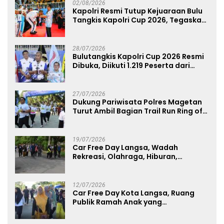
02/08/2026
Kapolri Resmi Tutup Kejuaraan Bulu
Tangkis Kapolri Cup 2026, Tegaskan
Komitmen Polri Dukung Prestasi
Atlet Nasional
28/07/2026
Bulutangkis Kapolri Cup 2026 Resmi
Dibuka, Diikuti 1.219 Peserta dari
Kategori Umum, Polri, dan Difabel
27/07/2026
Dukung Pariwisata Polres Magetan
Turut Ambil Bagian Trail Run Ring of
Lawu 2026
19/07/2026
Car Free Day Langsa, Wadah
Rekreasi, Olahraga, Hiburan,
Layanan Publik, dan Penguatan
UMKM
12/07/2026
Car Free Day Kota Langsa, Ruang
Publik Ramah Anak yang
Menggerakkan UMKM dan Layanan
Publik