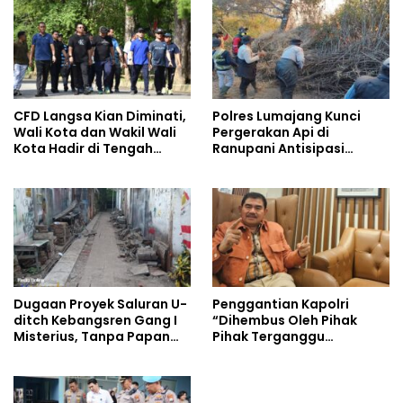
CFD Langsa Kian Diminati,
Polres Lumajang Kunci
Wali Kota dan Wakil Wali
Pergerakan Api di
Kota Hadir di Tengah
Ranupani Antisipasi
Masyarakat
Karhutla TNBTS Meluas
Dugaan Proyek Saluran U-
Penggantian Kapolri
ditch Kebangsren Gang I
“Dihembus Oleh Pihak
Misterius, Tanpa Papan
Pihak Terganggu
Nama: Penunjukan
Kenyamanannya”
Langsung Apa Liar?