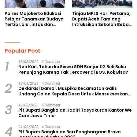
Polres Mojokerto Edukasi
Tinjau MPLS Hari Pertama,
Pelajar Tanamkan Budaya
Bupati Aceh Tamiang
Tertib Lalu Lintas dan
Intruksikan Sekolah Bebas
Cegah Perundungan
Perundungan
Popular Post
1
18/08/2022
6 Comment
Nah Kan, Tahun Ini Siswa SDN Banjar 02 Beli Buku
Penunjang Karena Tak Tercover di BOS, Kok Bisa?
2
18/04/2023
4 Comment
Deklarasi Damai, Muspika Kecamatan Galis
Undang Calon Kepala Desa Untuk Mensukseskan
Pilkades Aman dan Damai
3
12/02/2023
4 Comment
Plt Bupati Bangkalan Hadiri Tasyakuran Kantor We
Care Jawa Timur
4
04/09/2023
4 Comment
Plt Bupati Bangkalan Beri Penghargaan Bravo