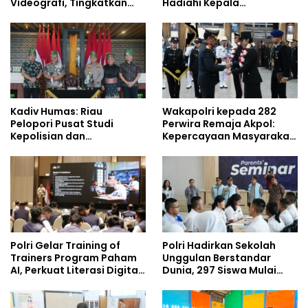
Videografi, Tingkatkan
Hadiahi Kepala
Kompetensi Personel di
Demisioner Voucher
Era Digital
Umrah
Kadiv Humas: Riau
Wakapolri kepada 282
Pelopori Pusat Studi
Perwira Remaja Akpol:
Kepolisian dan
Kepercayaan Masyarakat
Lingkungan, Green
Dibangun dari Integritas
Policing Masuki Babak
Baru
Polri Gelar Training of
Polri Hadirkan Sekolah
Trainers Program Paham
Unggulan Berstandar
AI, Perkuat Literasi Digital
Dunia, 297 Siswa Mulai
Pelajar
Tempati Kampus