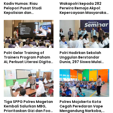
Kadiv Humas: Riau
Wakapolri kepada 282
Pelopori Pusat Studi
Perwira Remaja Akpol:
Kepolisian dan
Kepercayaan Masyarakat
Lingkungan, Green
Dibangun dari Integritas
Policing Masuki Babak
Baru
Polri Gelar Training of
Polri Hadirkan Sekolah
Trainers Program Paham
Unggulan Berstandar
AI, Perkuat Literasi Digital
Dunia, 297 Siswa Mulai
Pelajar
Tempati Kampus
Tiga SPPG Polres Magetan
Polres Mojokerto Kota
Kembali Salurkan MBG,
Cegah Peredaran Vape
Prioritaskan Gizi dan Food
Mengandung Narkoba,