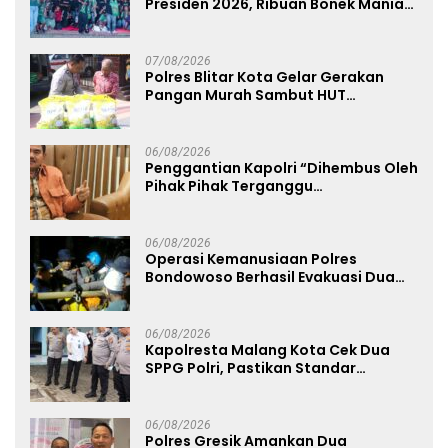
Presiden 2026, Ribuan Bonek Mania
Dukung Persebaya dari Lapangan
Mapolda
07/08/2026
Polres Blitar Kota Gelar Gerakan
Pangan Murah Sambut HUT
Kemerdekaan RI ke-81
06/08/2026
Penggantian Kapolri “Dihembus Oleh
Pihak Pihak Terganggu
Kenyamanannya”
06/08/2026
Operasi Kemanusiaan Polres
Bondowoso Berhasil Evakuasi Dua
Jenazah di Gunung Piramid
06/08/2026
Kapolresta Malang Kota Cek Dua
SPPG Polri, Pastikan Standar
Pemenuhan Gizi dan Pengelolaan
Limbah Berjalan Optimal
06/08/2026
Polres Gresik Amankan Dua