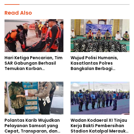
Read Also
Hari Ketiga Pencarian, Tim
Wujud Polisi Humanis,
SAR Gabungan Berhasil
Kasatlantas Polres
Temukan Korban
Bangkalan Berbagi
Tenggelam di Sungai Maro
Kebaikan Lewat Jumat
Berkah di Masjid Syekh
Ahmad Ibrahim
Polantas Karib Wujudkan
Wadan Kodaeral XI Tinjau
Pelayanan Samsat yang
Kerja Bakti Pembersihan
Cepat, Transparan, dan
Stadion Katalpal Merauke,