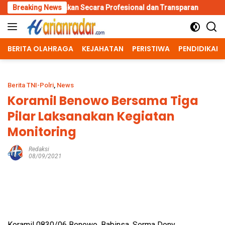
Skip
ksanakan Secara Profesional dan Transparan
Breaking News
Kapolri Dukung
to
content
BERITA OLAHRAGA
KEJAHATAN
PERISTIWA
PENDIDIKAN
Berita TNI-Polri
,
News
Koramil Benowo Bersama Tiga
Pilar Laksanakan Kegiatan
Monitoring
Redaksi
08/09/2021
Koramil 0830/06 Benowo, Babinsa, Serma Dony