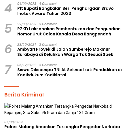
4
04/09/2023
4 Comment
Plt Bupati Bangkalan Beri Penghargaan Bravo
Inotek Award Tahun 2023
5
29/03/2023
3 Comment
P2KD Laksanakan Pembentukan dan Pengundian
Nomor Urut Calon Kepala Desa Bangpendah
6
23/10/2021
3 Comment
Ambyar! Proyek di Jalan Sumberejo Makmur
Surabaya di Keluhkan Warga Tak Sesuai Spek
7
06/12/2022
3 Comment
Siswa Dikspespa TNI AL Selesai Ikuti Pendidikan di
Kodikdukum Kodiklatal
Berita Kriminal
07/08/2026
Polres Malang Amankan Tersangka Pengedar Narkoba