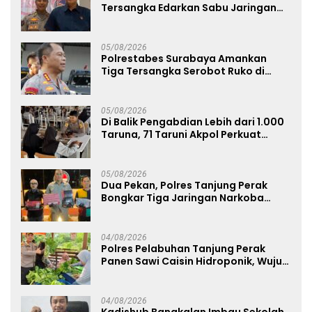
Tersangka Edarkan Sabu Jaringan
Bangkalan
05/08/2026
Polrestabes Surabaya Amankan
Tiga Tersangka Serobot Ruko di
Ngagel
05/08/2026
Di Balik Pengabdian Lebih dari 1.000
Taruna, 71 Taruni Akpol Perkuat
Pembentukan Karakter Siswa
Sekolah Rakyat
05/08/2026
Dua Pekan, Polres Tanjung Perak
Bongkar Tiga Jaringan Narkoba
22,76 Gram Sabu dan Pil Ekstasi
04/08/2026
Polres Pelabuhan Tanjung Perak
Panen Sawi Caisin Hidroponik, Wujud
Nyata Dukung Ketahanan Pangan
Nasional
04/08/2026
Kadishub Bangkalan Imbau Sekolah