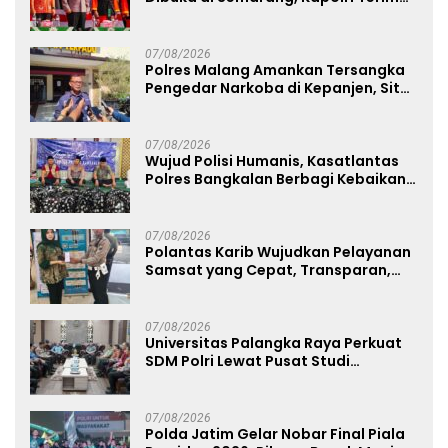
Anugerah Anggota Kehormatan
07/08/2026
Polres Malang Amankan Tersangka
Pengedar Narkoba di Kepanjen, Sita
Sabu 96 Gram dan Ganja 131 Gram
07/08/2026
Wujud Polisi Humanis, Kasatlantas
Polres Bangkalan Berbagi Kebaikan
Lewat Jumat Berkah di Masjid Syekh
Ahmad Ibrahim
07/08/2026
Polantas Karib Wujudkan Pelayanan
Samsat yang Cepat, Transparan,
dan Humanis
07/08/2026
Universitas Palangka Raya Perkuat
SDM Polri Lewat Pusat Studi
Kepolisian
07/08/2026
Polda Jatim Gelar Nobar Final Piala