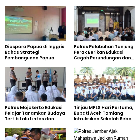
Safety
Gencarkan Sosialisasi di
Kalangan Remaja
Diaspora Papua di Inggris
Polres Pelabuhan Tanjung
Bahas Strategi
Perak Berikan Edukasi
Pembangunan Papua
Cegah Perundungan dan
bersama Mahasiswa
Bijak Bermedia Sosial
Doktoral Internasional
kepada Pelajar MPLS
Polres Mojokerto Edukasi
Tinjau MPLS Hari Pertama,
Pelajar Tanamkan Budaya
Bupati Aceh Tamiang
Tertib Lalu Lintas dan
Intruksikan Sekolah Bebas
Cegah Perundungan
Perundungan