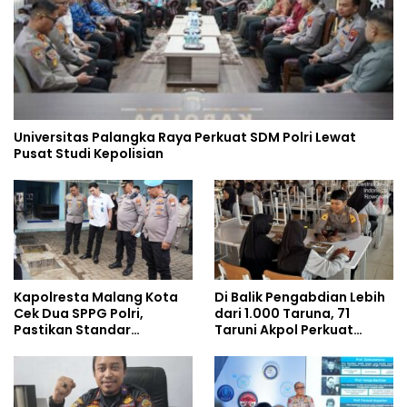
Universitas Palangka Raya Perkuat SDM Polri Lewat
Pusat Studi Kepolisian
Kapolresta Malang Kota
Di Balik Pengabdian Lebih
Cek Dua SPPG Polri,
dari 1.000 Taruna, 71
Pastikan Standar
Taruni Akpol Perkuat
Pemenuhan Gizi dan
Pembentukan Karakter
Pengelolaan Limbah
Siswa Sekolah Rakyat
Berjalan Optimal