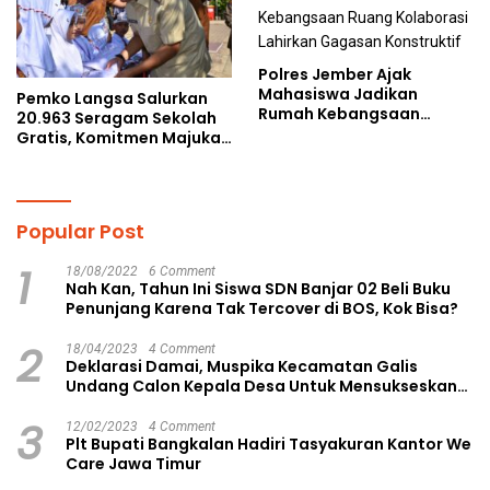
Polres Jember Ajak
Mahasiswa Jadikan
Pemko Langsa Salurkan
Rumah Kebangsaan
20.963 Seragam Sekolah
Ruang Kolaborasi Lahirkan
Gratis, Komitmen Majukan
Gagasan Konstruktif
Pendidikan
Popular Post
1
18/08/2022
6 Comment
Nah Kan, Tahun Ini Siswa SDN Banjar 02 Beli Buku
Penunjang Karena Tak Tercover di BOS, Kok Bisa?
2
18/04/2023
4 Comment
Deklarasi Damai, Muspika Kecamatan Galis
Undang Calon Kepala Desa Untuk Mensukseskan
Pilkades Aman dan Damai
3
12/02/2023
4 Comment
Plt Bupati Bangkalan Hadiri Tasyakuran Kantor We
Care Jawa Timur