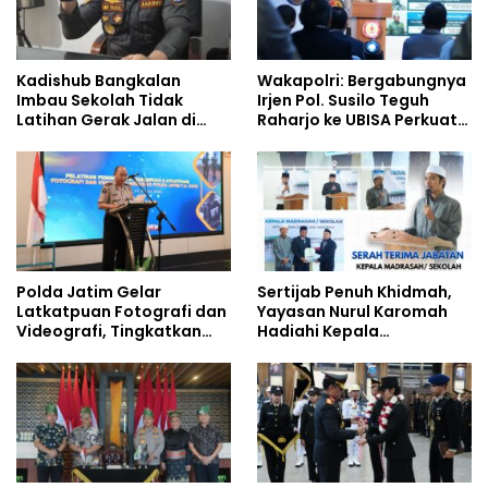
Kadishub Bangkalan
Wakapolri: Bergabungnya
Imbau Sekolah Tidak
Irjen Pol. Susilo Teguh
Latihan Gerak Jalan di
Raharjo ke UBISA Perkuat
Jalan Raya
Jejaring Nasional Pusat
Studi Kepolisian
Polda Jatim Gelar
Sertijab Penuh Khidmah,
Latkatpuan Fotografi dan
Yayasan Nurul Karomah
Videografi, Tingkatkan
Hadiahi Kepala
Kompetensi Personel di
Demisioner Voucher
Era Digital
Umrah