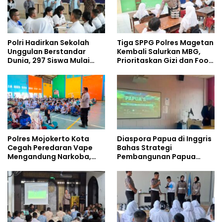
Polri Hadirkan Sekolah
Tiga SPPG Polres Magetan
Unggulan Berstandar
Kembali Salurkan MBG,
Dunia, 297 Siswa Mulai
Prioritaskan Gizi dan Food
Tempati Kampus
Safety
Polres Mojokerto Kota
Diaspora Papua di Inggris
Cegah Peredaran Vape
Bahas Strategi
Mengandung Narkoba,
Pembangunan Papua
Gencarkan Sosialisasi di
bersama Mahasiswa
Kalangan Remaja
Doktoral Internasional