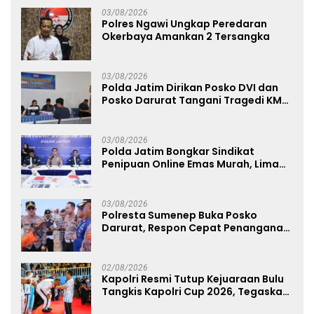
03/08/2026
Polres Ngawi Ungkap Peredaran
Okerbaya Amankan 2 Tersangka
03/08/2026
Polda Jatim Dirikan Posko DVI dan
Posko Darurat Tangani Tragedi KMP
Mutiara Sentosa II
03/08/2026
Polda Jatim Bongkar Sindikat
Penipuan Online Emas Murah, Lima
Tersangka Diantaranya Warga
Binaan Lapas Diamankan
03/08/2026
Polresta Sumenep Buka Posko
Darurat, Respon Cepat Penanganan
Korban Kebakaran KM Mutiara
Sentosa 2
02/08/2026
Kapolri Resmi Tutup Kejuaraan Bulu
Tangkis Kapolri Cup 2026, Tegaskan
Komitmen Polri Dukung Prestasi