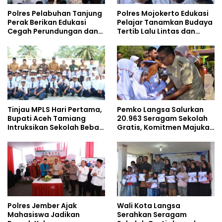
Polres Pelabuhan Tanjung
Polres Mojokerto Edukasi
Perak Berikan Edukasi
Pelajar Tanamkan Budaya
Cegah Perundungan dan
Tertib Lalu Lintas dan
Bijak Bermedia Sosial
Cegah Perundungan
kepada Pelajar MPLS
Tinjau MPLS Hari Pertama,
Pemko Langsa Salurkan
Bupati Aceh Tamiang
20.963 Seragam Sekolah
Intruksikan Sekolah Bebas
Gratis, Komitmen Majukan
Perundungan
Pendidikan
Polres Jember Ajak
Wali Kota Langsa
Mahasiswa Jadikan
Serahkan Seragam