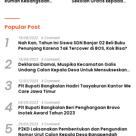
Rumah Kebangsaan
Sekolah Gratis kepada
Ruang Kolaborasi Lahirkan
Anak Yatim Piatu di
Gagasan Konstruktif
Langsa Kota
Popular Post
1
18/08/2022
6 Comment
Nah Kan, Tahun Ini Siswa SDN Banjar 02 Beli Buku
Penunjang Karena Tak Tercover di BOS, Kok Bisa?
2
18/04/2023
4 Comment
Deklarasi Damai, Muspika Kecamatan Galis
Undang Calon Kepala Desa Untuk Mensukseskan
Pilkades Aman dan Damai
3
12/02/2023
4 Comment
Plt Bupati Bangkalan Hadiri Tasyakuran Kantor We
Care Jawa Timur
4
04/09/2023
4 Comment
Plt Bupati Bangkalan Beri Penghargaan Bravo
Inotek Award Tahun 2023
5
29/03/2023
3 Comment
P2KD Laksanakan Pembentukan dan Pengundian
Nomor Urut Calon Kepala Desa Bangpendah