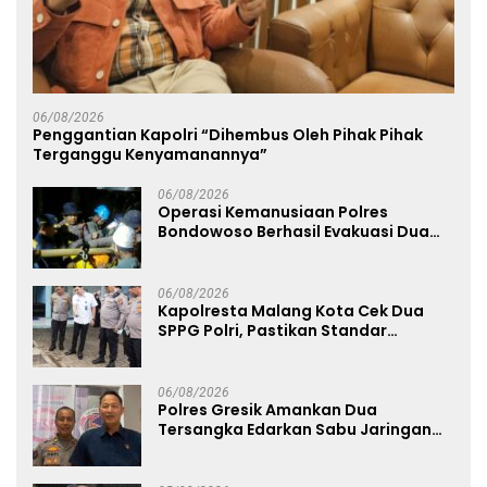
06/08/2026
Penggantian Kapolri “Dihembus Oleh Pihak Pihak
Terganggu Kenyamanannya”
06/08/2026
Operasi Kemanusiaan Polres
Bondowoso Berhasil Evakuasi Dua
Jenazah di Gunung Piramid
06/08/2026
Kapolresta Malang Kota Cek Dua
SPPG Polri, Pastikan Standar
Pemenuhan Gizi dan Pengelolaan
Limbah Berjalan Optimal
06/08/2026
Polres Gresik Amankan Dua
Tersangka Edarkan Sabu Jaringan
Bangkalan