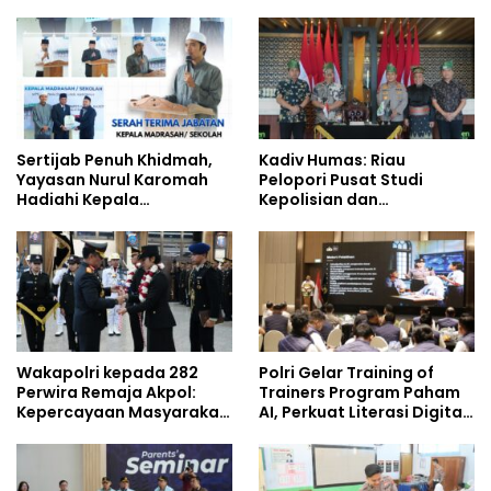
Jejaring Nasional Pusat
Kompetensi Personel di
Studi Kepolisian
Era Digital
Sertijab Penuh Khidmah,
Kadiv Humas: Riau
Yayasan Nurul Karomah
Pelopori Pusat Studi
Hadiahi Kepala
Kepolisian dan
Demisioner Voucher
Lingkungan, Green
Umrah
Policing Masuki Babak
Baru
Wakapolri kepada 282
Polri Gelar Training of
Perwira Remaja Akpol:
Trainers Program Paham
Kepercayaan Masyarakat
AI, Perkuat Literasi Digital
Dibangun dari Integritas
Pelajar