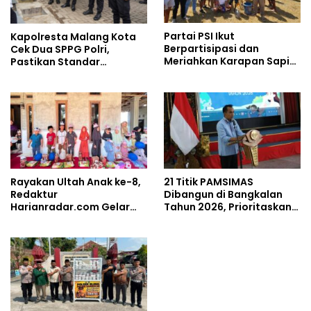
Partai PSI Ikut
Kapolresta Malang Kota
Berpartisipasi dan
Cek Dua SPPG Polri,
Meriahkan Karapan Sapi
Pastikan Standar
Piala AHY
Pemenuhan Gizi dan
Pengelolaan Limbah
Berjalan Optimal
Rayakan Ultah Anak ke-8,
21 Titik PAMSIMAS
Redaktur
Dibangun di Bangkalan
Harianradar.com Gelar
Tahun 2026, Prioritaskan
Doa Bersama dan
Wilayah Rawan
Santunan Anak Yatim
Kekeringan