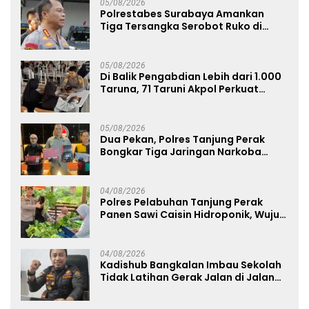
05/08/2026
Polrestabes Surabaya Amankan
Tiga Tersangka Serobot Ruko di
Ngagel
05/08/2026
Di Balik Pengabdian Lebih dari 1.000
Taruna, 71 Taruni Akpol Perkuat
Pembentukan Karakter Siswa
Sekolah Rakyat
05/08/2026
Dua Pekan, Polres Tanjung Perak
Bongkar Tiga Jaringan Narkoba
22,76 Gram Sabu dan Pil Ekstasi
04/08/2026
Polres Pelabuhan Tanjung Perak
Panen Sawi Caisin Hidroponik, Wujud
Nyata Dukung Ketahanan Pangan
Nasional
04/08/2026
Kadishub Bangkalan Imbau Sekolah
Tidak Latihan Gerak Jalan di Jalan
Raya