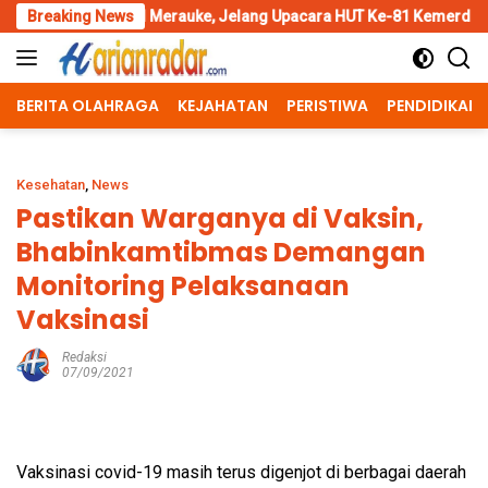
Skip
al Merauke, Jelang Upacara HUT Ke-81 Kemerdekaan RI
Breaking News
Pengg
to
content
BERITA OLAHRAGA
KEJAHATAN
PERISTIWA
PENDIDIKAN
Kesehatan
,
News
Pastikan Warganya di Vaksin,
Bhabinkamtibmas Demangan
Monitoring Pelaksanaan
Vaksinasi
Redaksi
07/09/2021
Vaksinasi covid-19 masih terus digenjot di berbagai daerah