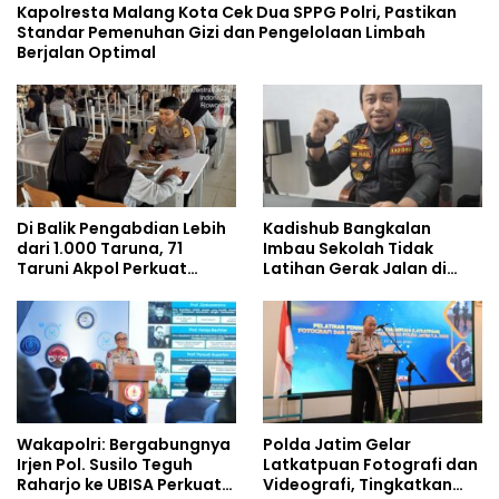
Kapolresta Malang Kota Cek Dua SPPG Polri, Pastikan
Standar Pemenuhan Gizi dan Pengelolaan Limbah
Berjalan Optimal
Di Balik Pengabdian Lebih
Kadishub Bangkalan
dari 1.000 Taruna, 71
Imbau Sekolah Tidak
Taruni Akpol Perkuat
Latihan Gerak Jalan di
Pembentukan Karakter
Jalan Raya
Siswa Sekolah Rakyat
Wakapolri: Bergabungnya
Polda Jatim Gelar
Irjen Pol. Susilo Teguh
Latkatpuan Fotografi dan
Raharjo ke UBISA Perkuat
Videografi, Tingkatkan