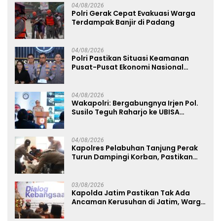
04/08/2026
Polri Gerak Cepat Evakuasi Warga
Terdampak Banjir di Padang
04/08/2026
Polri Pastikan Situasi Keamanan
Pusat-Pusat Ekonomi Nasional
Tetap Kondusif
04/08/2026
Wakapolri: Bergabungnya Irjen Pol.
Susilo Teguh Raharjo ke UBISA
Perkuat Jejaring Nasional Pusat
Studi Kepolisian
04/08/2026
Kapolres Pelabuhan Tanjung Perak
Turun Dampingi Korban, Pastikan
Penanganan Kebakaran KM Mutiara
Sentosa 2 Berjalan Maksimal
03/08/2026
Kapolda Jatim Pastikan Tak Ada
Ancaman Kerusuhan di Jatim, Warga
Diminta Tak Percaya Hoaks