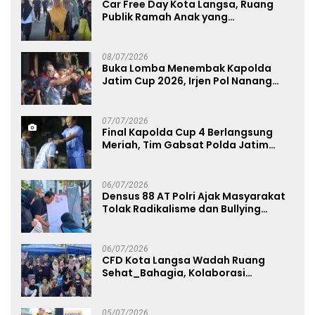
Car Free Day Kota Langsa, Ruang
Publik Ramah Anak yang
Menggerakkan UMKM dan Layanan
Publik
08/07/2026
Buka Lomba Menembak Kapolda
Jatim Cup 2026, Irjen Pol Nanang
Avianto Tekankan Profesionalisme
Penggunaan Senjata Api
07/07/2026
Final Kapolda Cup 4 Berlangsung
Meriah, Tim Gabsat Polda Jatim
Angkat Trofi Juara
06/07/2026
Densus 88 AT Polri Ajak Masyarakat
Tolak Radikalisme dan Bullying
melalui Kampanye Edukasi di Car
Free Day Makassar
06/07/2026
CFD Kota Langsa Wadah Ruang
Sehat_Bahagia, Kolaborasi
Panggung UMKM Bersama
Dekranasda Gerakan Ekonomi Lokal
05/07/2026