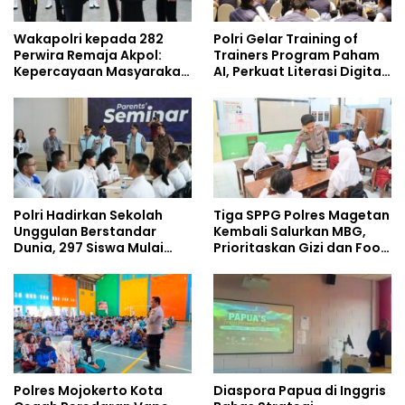
Wakapolri kepada 282
Polri Gelar Training of
Perwira Remaja Akpol:
Trainers Program Paham
Kepercayaan Masyarakat
AI, Perkuat Literasi Digital
Dibangun dari Integritas
Pelajar
Polri Hadirkan Sekolah
Tiga SPPG Polres Magetan
Unggulan Berstandar
Kembali Salurkan MBG,
Dunia, 297 Siswa Mulai
Prioritaskan Gizi dan Food
Tempati Kampus
Safety
Polres Mojokerto Kota
Diaspora Papua di Inggris