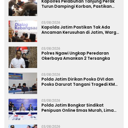
Kapolres Pelabuhan Tanjung Perak
Turun Dampingi Korban, Pastikan
Penanganan Kebakaran KM Mutiara
Sentosa 2 Berjalan Maksimal
03/08/2026
Kapolda Jatim Pastikan Tak Ada
Ancaman Kerusuhan di Jatim, Warga
Diminta Tak Percaya Hoaks
03/08/2026
Polres Ngawi Ungkap Peredaran
Okerbaya Amankan 2 Tersangka
03/08/2026
Polda Jatim Dirikan Posko DVI dan
Posko Darurat Tangani Tragedi KMP
Mutiara Sentosa II
03/08/2026
Polda Jatim Bongkar Sindikat
Penipuan Online Emas Murah, Lima
Tersangka Diantaranya Warga
Binaan Lapas Diamankan
03/08/2026