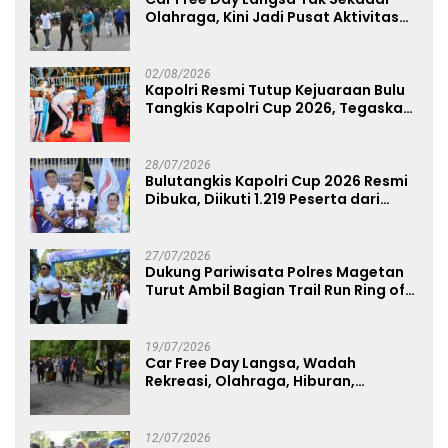
Olahraga, Kini Jadi Pusat Aktivitas
dan Pelayanan Publik
02/08/2026
Kapolri Resmi Tutup Kejuaraan Bulu
Tangkis Kapolri Cup 2026, Tegaskan
Komitmen Polri Dukung Prestasi
Atlet Nasional
28/07/2026
Bulutangkis Kapolri Cup 2026 Resmi
Dibuka, Diikuti 1.219 Peserta dari
Kategori Umum, Polri, dan Difabel
27/07/2026
Dukung Pariwisata Polres Magetan
Turut Ambil Bagian Trail Run Ring of
Lawu 2026
19/07/2026
Car Free Day Langsa, Wadah
Rekreasi, Olahraga, Hiburan,
Layanan Publik, dan Penguatan
UMKM
12/07/2026