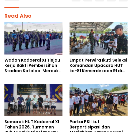
Read Also
Wadan Kodaeral XI Tinjau
Empat Perwira Ikuti Seleksi
Kerja Bakti Pembersihan
Komandan Upacara HUT
Stadion Katalpal Merauke,
ke-81 Kemerdekaan RI di
Jelang Upacara HUT Ke-81
Papua Selatan
Kemerdekaan RI
Semarak HUT Kodaeral XI
Partai PSI Ikut
Tahun 2026, Turnamen
Berpartisipasi dan