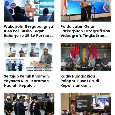
Wakapolri: Bergabungnya
Polda Jatim Gelar
Irjen Pol. Susilo Teguh
Latkatpuan Fotografi dan
Raharjo ke UBISA Perkuat
Videografi, Tingkatkan
Jejaring Nasional Pusat
Kompetensi Personel di
Studi Kepolisian
Era Digital
Sertijab Penuh Khidmah,
Kadiv Humas: Riau
Yayasan Nurul Karomah
Pelopori Pusat Studi
Hadiahi Kepala
Kepolisian dan
Demisioner Voucher
Lingkungan, Green
Umrah
Policing Masuki Babak
Baru