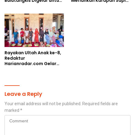
Bulutangkis Digelar untuk
Meriahkan Karapan Sapi
Cetak Atlet Berprestasi
Piala AHY
dan Perkuat Soliditas
Prajurit
Rayakan Ultah Anak ke-8,
Redaktur
Harianradar.com Gelar
Doa Bersama dan
Santunan Anak Yatim
Leave a Reply
Your email address will not be published.
Required fields are
marked
*