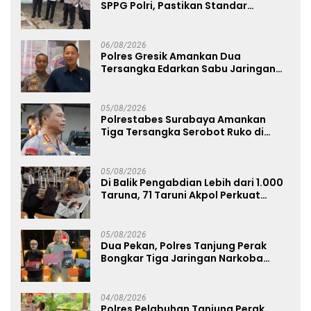
SPPG Polri, Pastikan Standar
Pemenuhan Gizi dan Pengelolaan
Limbah Berjalan Optimal
06/08/2026
Polres Gresik Amankan Dua
Tersangka Edarkan Sabu Jaringan
Bangkalan
05/08/2026
Polrestabes Surabaya Amankan
Tiga Tersangka Serobot Ruko di
Ngagel
05/08/2026
Di Balik Pengabdian Lebih dari 1.000
Taruna, 71 Taruni Akpol Perkuat
Pembentukan Karakter Siswa
Sekolah Rakyat
05/08/2026
Dua Pekan, Polres Tanjung Perak
Bongkar Tiga Jaringan Narkoba
22,76 Gram Sabu dan Pil Ekstasi
04/08/2026
Polres Pelabuhan Tanjung Perak