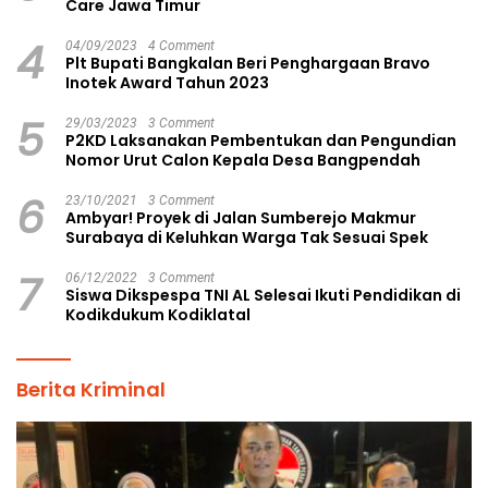
Care Jawa Timur
4
04/09/2023
4 Comment
Plt Bupati Bangkalan Beri Penghargaan Bravo
Inotek Award Tahun 2023
5
29/03/2023
3 Comment
P2KD Laksanakan Pembentukan dan Pengundian
Nomor Urut Calon Kepala Desa Bangpendah
6
23/10/2021
3 Comment
Ambyar! Proyek di Jalan Sumberejo Makmur
Surabaya di Keluhkan Warga Tak Sesuai Spek
7
06/12/2022
3 Comment
Siswa Dikspespa TNI AL Selesai Ikuti Pendidikan di
Kodikdukum Kodiklatal
Berita Kriminal