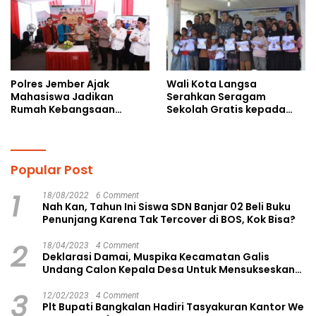
Polres Jember Ajak
Wali Kota Langsa
Mahasiswa Jadikan
Serahkan Seragam
Rumah Kebangsaan
Sekolah Gratis kepada
Ruang Kolaborasi Lahirkan
Anak Yatim Piatu di
Gagasan Konstruktif
Langsa Kota
Popular Post
1
18/08/2022
6 Comment
Nah Kan, Tahun Ini Siswa SDN Banjar 02 Beli Buku
Penunjang Karena Tak Tercover di BOS, Kok Bisa?
2
18/04/2023
4 Comment
Deklarasi Damai, Muspika Kecamatan Galis
Undang Calon Kepala Desa Untuk Mensukseskan
Pilkades Aman dan Damai
3
12/02/2023
4 Comment
Plt Bupati Bangkalan Hadiri Tasyakuran Kantor We