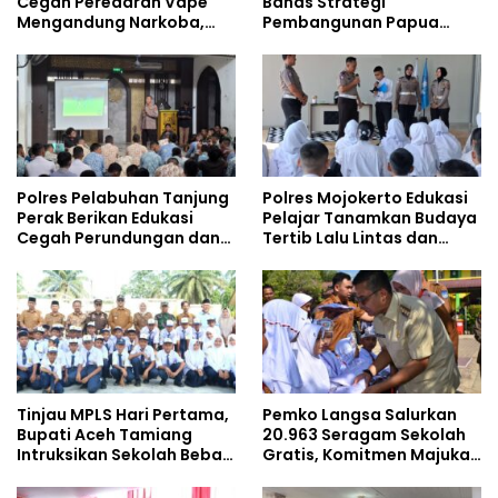
Cegah Peredaran Vape
Bahas Strategi
Mengandung Narkoba,
Pembangunan Papua
Gencarkan Sosialisasi di
bersama Mahasiswa
Kalangan Remaja
Doktoral Internasional
Polres Pelabuhan Tanjung
Polres Mojokerto Edukasi
Perak Berikan Edukasi
Pelajar Tanamkan Budaya
Cegah Perundungan dan
Tertib Lalu Lintas dan
Bijak Bermedia Sosial
Cegah Perundungan
kepada Pelajar MPLS
Tinjau MPLS Hari Pertama,
Pemko Langsa Salurkan
Bupati Aceh Tamiang
20.963 Seragam Sekolah
Intruksikan Sekolah Bebas
Gratis, Komitmen Majukan
Perundungan
Pendidikan