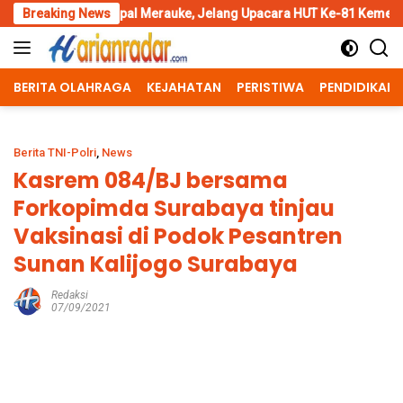
Skip
pal Merauke, Jelang Upacara HUT Ke-81 Kemerdekaan RI
Breaking News
Pen
to
content
BERITA OLAHRAGA
KEJAHATAN
PERISTIWA
PENDIDIKAN
Berita TNI-Polri
,
News
Kasrem 084/BJ bersama
Forkopimda Surabaya tinjau
Vaksinasi di Podok Pesantren
Sunan Kalijogo Surabaya
Redaksi
07/09/2021