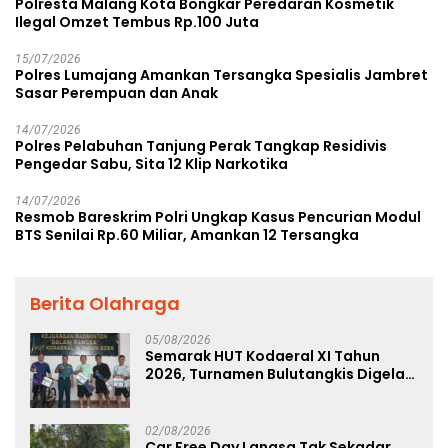
Polresta Malang Kota Bongkar Peredaran Kosmetik
Ilegal Omzet Tembus Rp.100 Juta
15/07/2026
Polres Lumajang Amankan Tersangka Spesialis Jambret
Sasar Perempuan dan Anak
14/07/2026
Polres Pelabuhan Tanjung Perak Tangkap Residivis
Pengedar Sabu, Sita 12 Klip Narkotika
14/07/2026
Resmob Bareskrim Polri Ungkap Kasus Pencurian Modul
BTS Senilai Rp.60 Miliar, Amankan 12 Tersangka
Berita Olahraga
05/08/2026
Semarak HUT Kodaeral XI Tahun
2026, Turnamen Bulutangkis Digelar
untuk Cetak Atlet Berprestasi dan
Perkuat Soliditas Prajurit
02/08/2026
Car Free Day Langsa Tak Sekadar