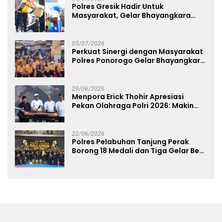
Polres Gresik Hadir Untuk
Masyarakat, Gelar Bhayangkara
Fest 2026 Pererat Kebersamaan
05/07/2026
Perkuat Sinergi dengan Masyarakat
Polres Ponorogo Gelar Bhayangkara
Run 2026 Diikuti 1.500 Pelari
29/06/2026
Menpora Erick Thohir Apresiasi
Pekan Olahraga Polri 2026: Makin
Banyak Event Olahraga, Makin Baik
untuk Bangsa
22/06/2026
Polres Pelabuhan Tanjung Perak
Borong 18 Medali dan Tiga Gelar Best
of The Best di Kejuaraan Karate Piala
Kapolda Cup 2026