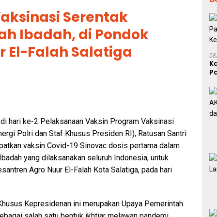
aksinasi Serentak
h Ibadah, di Pondok
 El-Falah Salatiga
08
K
P
P
t di hari ke-2 Pelaksanaan Vaksin Program Vaksinasi
rgi Polri dan Staf Khusus Presiden RI), Ratusan Santri
patkan vaksin Covid-19 Sinovac dosis pertama dalam
badah yang dilaksanakan seluruh Indonesia, untuk
santren Agro Nuur El-Falah Kota Salatiga, pada hari
f Khusus Kepresidenan ini merupakan Upaya Pemerintah
ebagai salah satu bentuk ikhtiar melawan pandemi