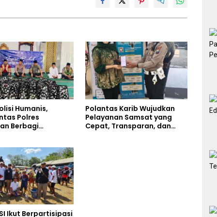
olisi Humanis,
Polantas Karib Wujudkan
ntas Polres
Pelayanan Samsat yang
an Berbagi
Cepat, Transparan, dan
n Lewat Jumat
Humanis
di Masjid Syekh
Ibrahim
SI Ikut Berpartisipasi