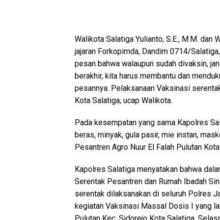
Walikota Salatiga Yulianto, S.E., M.M. dan
jajaran Forkopimda, Dandim 0714/Salatiga,
pesan bahwa walaupun sudah divaksin, jan
berakhir, kita harus membantu dan mendu
pesannya. Pelaksanaan Vaksinasi serentak
Kota Salatiga, ucap Walikota.
Pada kesempatan yang sama Kapolres Sala
beras, minyak, gula pasir, mie instan, ma
Pesantren Agro Nuur El Falah Pulutan Kota 
Kapolres Salatiga menyatakan bahwa dal
Serentak Pesantren dan Rumah Ibadah Sine
serentak dilaksanakan di seluruh Polres J
kegiatan Vaksinasi Massal Dosis I yang l
Pulutan Kec. Sidorejo Kota Salatiga, Sela