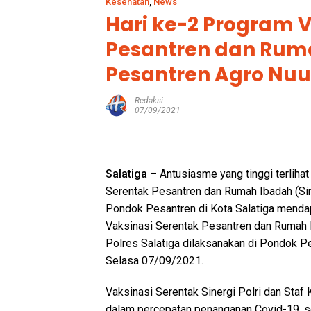
Kesehatan
,
News
Hari ke-2 Program V
Pesantren dan Ruma
Pesantren Agro Nuur
Redaksi
07/09/2021
Salatiga
– Antusiasme yang tinggi terliha
Serentak Pesantren dan Rumah Ibadah (Sine
Pondok Pesantren di Kota Salatiga menda
Vaksinasi Serentak Pesantren dan Rumah I
Polres Salatiga dilaksanakan di Pondok Pe
Selasa 07/09/2021.
Vaksinasi Serentak Sinergi Polri dan Sta
dalam percepatan penanganan Covid-19, s