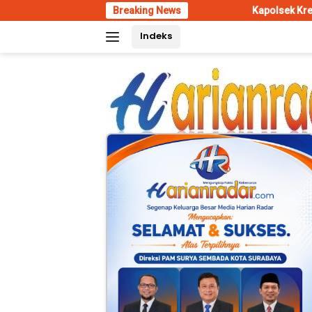
Skip
Breaking News
Kapolsek Krembangan dan Bha
to
Indeks
content