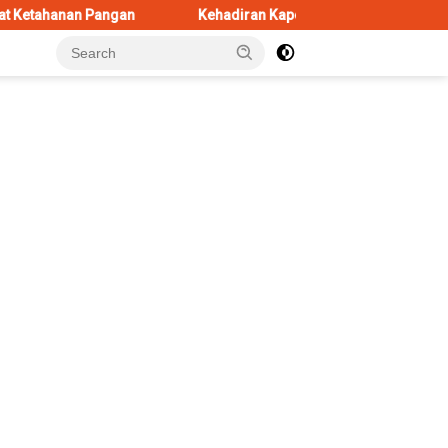
gan
Kehadiran Kapolres Baru di Sunan Ampel, AKBP Irwan K