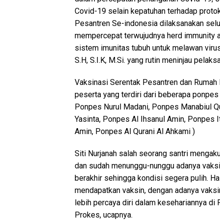
Covid-19 selain kepatuhan terhadap proto
Pesantren Se-indonesia dilaksanakan selur
mempercepat terwujudnya herd immunity a
sistem imunitas tubuh untuk melawan virus
S.H, S.I.K, M.Si. yang rutin meninjau pelaks
Vaksinasi Serentak Pesantren dan Rumah I
peserta yang terdiri dari beberapa ponpes 
Ponpes Nurul Madani, Ponpes Manabiul Qu
Yasinta, Ponpes Al Ihsanul Amin, Ponpes I
Amin, Ponpes Al Qurani Al Ahkami )
Siti Nurjanah salah seorang santri mengak
dan sudah menunggu-nunggu adanya vaksina
berakhir sehingga kondisi segera pulih. Ha
mendapatkan vaksin, dengan adanya vaksin
lebih percaya diri dalam kesehariannya 
Prokes, ucapnya.