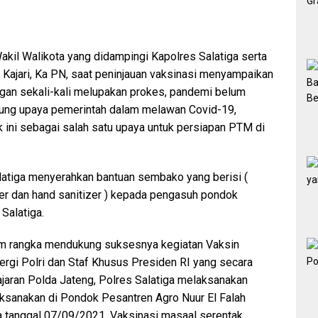
 Wakil Walikota yang didampingi Kapolres Salatiga serta
 Kajari, Ka PN, saat peninjauan vaksinasi menyampaikan
gan sekali-kali melupakan prokes, pandemi belum
kung upaya pemerintah dalam melawan Covid-19,
 ini sebagai salah satu upaya untuk persiapan PTM di
tiga menyerahkan bantuan sembako yang berisi (
sker dan hand sanitizer ) kepada pengasuh pondok
Salatiga.
am rangka mendukung suksesnya kegiatan Vaksin
rgi Polri dan Staf Khusus Presiden RI yang secara
ajaran Polda Jateng, Polres Salatiga melaksanakan
aksanakan di Pondok Pesantren Agro Nuur El Falah
sa tanggal 07/09/2021, Vaksinasi masaal serentak