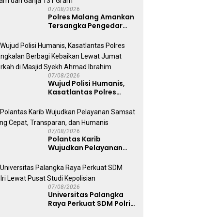
07/08/2026
Polres Malang Amankan
Tersangka Pengedar
Narkoba di Kepanjen,
Sita Sabu 96 Gram dan
Ganja 131 Gram
07/08/2026
Wujud Polisi Humanis,
Kasatlantas Polres
Bangkalan Berbagi
Kebaikan Lewat Jumat
Berkah di Masjid Syekh
Ahmad Ibrahim
07/08/2026
Polantas Karib
Wujudkan Pelayanan
Samsat yang Cepat,
Transparan, dan
Humanis
07/08/2026
Universitas Palangka
Raya Perkuat SDM Polri
Lewat Pusat Studi