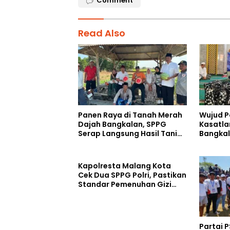
Comment
Read Also
Panen Raya di Tanah Merah
Wujud P
Dajah Bangkalan, SPPG
Kasatla
Serap Langsung Hasil Tani
Bangkal
Petani
Kebaika
Berkah 
Ahmad 
Kapolresta Malang Kota
Cek Dua SPPG Polri, Pastikan
Standar Pemenuhan Gizi
dan Pengelolaan Limbah
Berjalan Optimal
Partai P