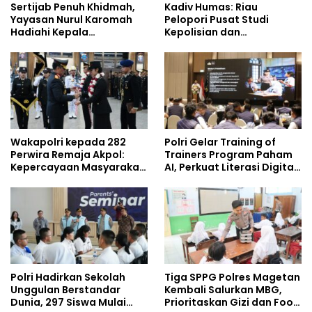
Sertijab Penuh Khidmah,
Kadiv Humas: Riau
Yayasan Nurul Karomah
Pelopori Pusat Studi
Hadiahi Kepala
Kepolisian dan
Demisioner Voucher
Lingkungan, Green
Umrah
Policing Masuki Babak
Baru
Wakapolri kepada 282
Polri Gelar Training of
Perwira Remaja Akpol:
Trainers Program Paham
Kepercayaan Masyarakat
AI, Perkuat Literasi Digital
Dibangun dari Integritas
Pelajar
Polri Hadirkan Sekolah
Tiga SPPG Polres Magetan
Unggulan Berstandar
Kembali Salurkan MBG,
Dunia, 297 Siswa Mulai
Prioritaskan Gizi dan Food