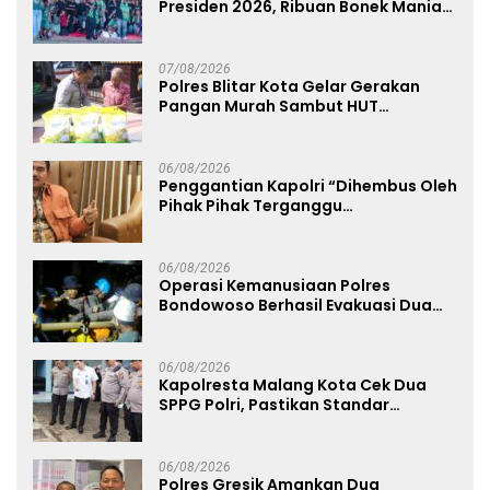
Presiden 2026, Ribuan Bonek Mania
Dukung Persebaya dari Lapangan
Mapolda
07/08/2026
Polres Blitar Kota Gelar Gerakan
Pangan Murah Sambut HUT
Kemerdekaan RI ke-81
06/08/2026
Penggantian Kapolri “Dihembus Oleh
Pihak Pihak Terganggu
Kenyamanannya”
06/08/2026
Operasi Kemanusiaan Polres
Bondowoso Berhasil Evakuasi Dua
Jenazah di Gunung Piramid
06/08/2026
Kapolresta Malang Kota Cek Dua
SPPG Polri, Pastikan Standar
Pemenuhan Gizi dan Pengelolaan
Limbah Berjalan Optimal
06/08/2026
Polres Gresik Amankan Dua