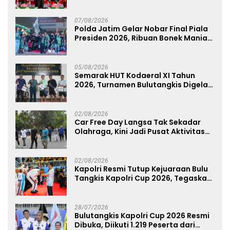
Anugerah Anggota Kehormatan
07/08/2026
Polda Jatim Gelar Nobar Final Piala
Presiden 2026, Ribuan Bonek Mania
Dukung Persebaya dari Lapangan
Mapolda
05/08/2026
Semarak HUT Kodaeral XI Tahun
2026, Turnamen Bulutangkis Digelar
untuk Cetak Atlet Berprestasi dan
Perkuat Soliditas Prajurit
02/08/2026
Car Free Day Langsa Tak Sekadar
Olahraga, Kini Jadi Pusat Aktivitas
dan Pelayanan Publik
02/08/2026
Kapolri Resmi Tutup Kejuaraan Bulu
Tangkis Kapolri Cup 2026, Tegaskan
Komitmen Polri Dukung Prestasi
Atlet Nasional
28/07/2026
Bulutangkis Kapolri Cup 2026 Resmi
Dibuka, Diikuti 1.219 Peserta dari