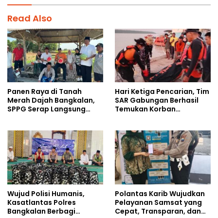
Read Also
Panen Raya di Tanah
Hari Ketiga Pencarian, Tim
Merah Dajah Bangkalan,
SAR Gabungan Berhasil
SPPG Serap Langsung
Temukan Korban
Hasil Tani Petani
Tenggelam di Sungai Maro
Wujud Polisi Humanis,
Polantas Karib Wujudkan
Kasatlantas Polres
Pelayanan Samsat yang
Bangkalan Berbagi
Cepat, Transparan, dan