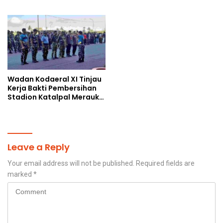
Kebaikan Lewat Jumat
Humanis
Berkah di Masjid Syekh
Ahmad Ibrahim
Wadan Kodaeral XI Tinjau
Kerja Bakti Pembersihan
Stadion Katalpal Merauke,
Jelang Upacara HUT Ke-81
Kemerdekaan RI
Leave a Reply
Your email address will not be published.
Required fields are
marked
*