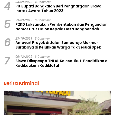
4
04/09/2023
4 Comment
Plt Bupati Bangkalan Beri Penghargaan Bravo
Inotek Award Tahun 2023
5
29/03/2023
3 Comment
P2KD Laksanakan Pembentukan dan Pengundian
Nomor Urut Calon Kepala Desa Bangpendah
6
23/10/2021
3 Comment
Ambyar! Proyek di Jalan Sumberejo Makmur
Surabaya di Keluhkan Warga Tak Sesuai Spek
7
06/12/2022
3 Comment
Siswa Dikspespa TNI AL Selesai Ikuti Pendidikan di
Kodikdukum Kodiklatal
Berita Kriminal