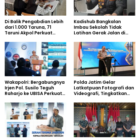
Di Balik Pengabdian Lebih
Kadishub Bangkalan
dari 1.000 Taruna, 71
Imbau Sekolah Tidak
Taruni Akpol Perkuat
Latihan Gerak Jalan di
Pembentukan Karakter
Jalan Raya
Siswa Sekolah Rakyat
Wakapolri: Bergabungnya
Polda Jatim Gelar
Irjen Pol. Susilo Teguh
Latkatpuan Fotografi dan
Raharjo ke UBISA Perkuat
Videografi, Tingkatkan
Jejaring Nasional Pusat
Kompetensi Personel di
Studi Kepolisian
Era Digital