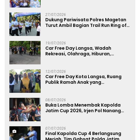
Kategori Umum, Polri, dan Difabel
27/07/2026
Dukung Pariwisata Polres Magetan
Turut Ambil Bagian Trail Run Ring of
Lawu 2026
19/07/2026
Car Free Day Langsa, Wadah
Rekreasi, Olahraga, Hiburan,
Layanan Publik, dan Penguatan
UMKM
12/07/2026
Car Free Day Kota Langsa, Ruang
Publik Ramah Anak yang
Menggerakkan UMKM dan Layanan
Publik
08/07/2026
Buka Lomba Menembak Kapolda
Jatim Cup 2026, Irjen Pol Nanang
Avianto Tekankan Profesionalisme
Penggunaan Senjata Api
07/07/2026
Final Kapolda Cup 4 Berlangsung
Meriah, Tim Gabsat Polda Jatim