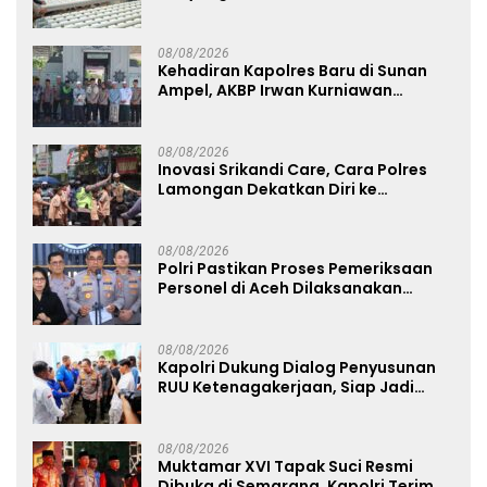
Dorong Warga Perkuat Ketahanan
Pangan
08/08/2026
Kehadiran Kapolres Baru di Sunan
Ampel, AKBP Irwan Kurniawan
Teguhkan Sinergi Polri dan Ulama
08/08/2026
Inovasi Srikandi Care, Cara Polres
Lamongan Dekatkan Diri ke
Masyarakat
08/08/2026
Polri Pastikan Proses Pemeriksaan
Personel di Aceh Dilaksanakan
Secara Profesional dan Transparan
08/08/2026
Kapolri Dukung Dialog Penyusunan
RUU Ketenagakerjaan, Siap Jadi
Jembatan Aspirasi Buruh
08/08/2026
Muktamar XVI Tapak Suci Resmi
Dibuka di Semarang, Kapolri Terima