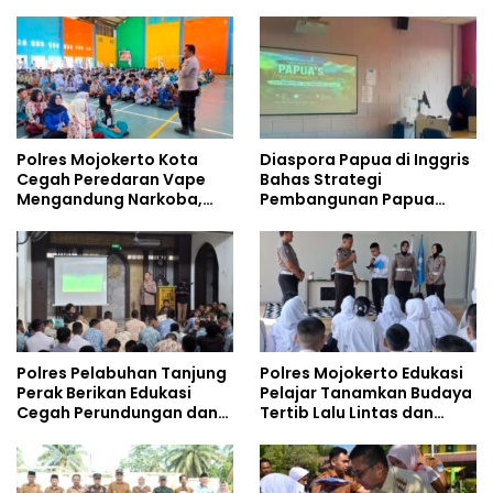
Tempati Kampus
Safety
Polres Mojokerto Kota
Diaspora Papua di Inggris
Cegah Peredaran Vape
Bahas Strategi
Mengandung Narkoba,
Pembangunan Papua
Gencarkan Sosialisasi di
bersama Mahasiswa
Kalangan Remaja
Doktoral Internasional
Polres Pelabuhan Tanjung
Polres Mojokerto Edukasi
Perak Berikan Edukasi
Pelajar Tanamkan Budaya
Cegah Perundungan dan
Tertib Lalu Lintas dan
Bijak Bermedia Sosial
Cegah Perundungan
kepada Pelajar MPLS