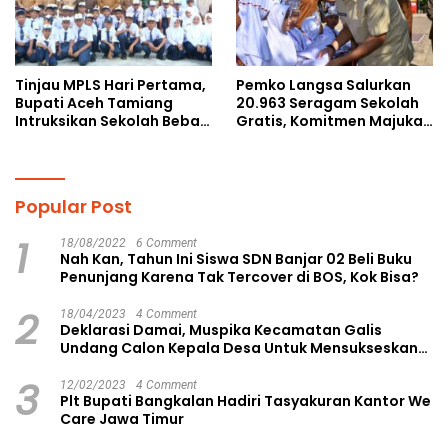
Tinjau MPLS Hari Pertama,
Pemko Langsa Salurkan
Bupati Aceh Tamiang
20.963 Seragam Sekolah
Intruksikan Sekolah Bebas
Gratis, Komitmen Majukan
Perundungan
Pendidikan
Popular Post
1
18/08/2022
6 Comment
Nah Kan, Tahun Ini Siswa SDN Banjar 02 Beli Buku
Penunjang Karena Tak Tercover di BOS, Kok Bisa?
2
18/04/2023
4 Comment
Deklarasi Damai, Muspika Kecamatan Galis
Undang Calon Kepala Desa Untuk Mensukseskan
Pilkades Aman dan Damai
3
12/02/2023
4 Comment
Plt Bupati Bangkalan Hadiri Tasyakuran Kantor We
Care Jawa Timur