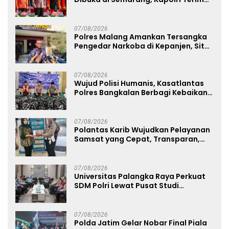
Anugerah Anggota Kehormatan
07/08/2026
Polres Malang Amankan Tersangka
Pengedar Narkoba di Kepanjen, Sita
Sabu 96 Gram dan Ganja 131 Gram
07/08/2026
Wujud Polisi Humanis, Kasatlantas
Polres Bangkalan Berbagi Kebaikan
Lewat Jumat Berkah di Masjid Syekh
Ahmad Ibrahim
07/08/2026
Polantas Karib Wujudkan Pelayanan
Samsat yang Cepat, Transparan,
dan Humanis
07/08/2026
Universitas Palangka Raya Perkuat
SDM Polri Lewat Pusat Studi
Kepolisian
07/08/2026
Polda Jatim Gelar Nobar Final Piala