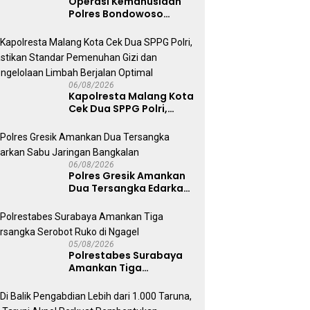
Operasi Kemanusiaan
Polres Bondowoso
Berhasil Evakuasi Dua
Jenazah di Gunung
Piramid
06/08/2026
Kapolresta Malang Kota
Cek Dua SPPG Polri,
Pastikan Standar
Pemenuhan Gizi dan
Pengelolaan Limbah
Berjalan Optimal
06/08/2026
Polres Gresik Amankan
Dua Tersangka Edarkan
Sabu Jaringan
Bangkalan
05/08/2026
Polrestabes Surabaya
Amankan Tiga
Tersangka Serobot
Ruko di Ngagel