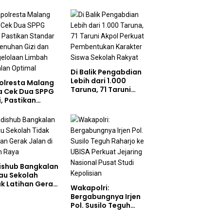
Di Balik Pengabdian
Lebih dari 1.000
olresta Malang
Taruna, 71 Taruni
a Cek Dua SPPG
Akpol Perkuat
i, Pastikan
Pembentukan
ndar Pemenuhan
Karakter Siswa
 dan
Sekolah Rakyat
gelolaan Limbah
jalan Optimal
ishub Bangkalan
au Sekolah
ak Latihan Gerak
Wakapolri:
n di Jalan Raya
Bergabungnya Irjen
Pol. Susilo Teguh
Raharjo ke UBISA