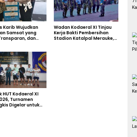
s Karib Wujudkan
Wadan Kodaeral XI Tinjau
an Samsat yang
Kerja Bakti Pembersihan
Transparan, dan
Stadion Katalpal Merauke,
s
Jelang Upacara HUT Ke-81
Kemerdekaan RI
 HUT Kodaeral XI
026, Turnamen
gkis Digelar untuk
tlet Berprestasi dan
Soliditas Prajurit