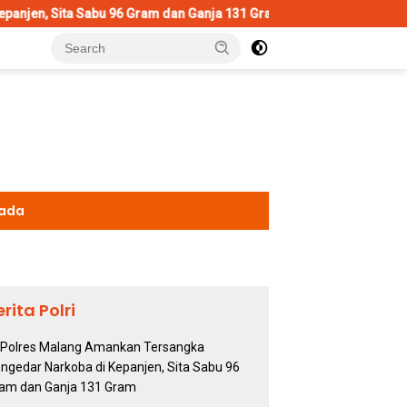
96 Gram dan Ganja 131 Gram
Wujud Polisi Humanis, Kasatl
kada
erita Polri