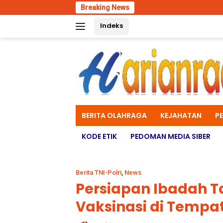
Skip
Breaking News
Polres Ma
to
Indeks
content
BERITA OLAHRAGA
KEJAHATAN
P
KODE ETIK
PEDOMAN MEDIA SIBER
Berita TNI-Polri
,
News
Persiapan Ibadah T
Vaksinasi di Tempa