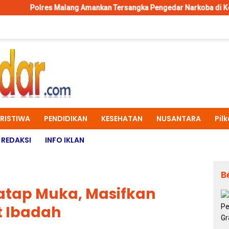
lang Amankan Tersangka Pengedar Narkoba di Kepanjen, Sita Sabu 
ERISTIWA
PENDIDIKAN
KESEHATAN
NUSANTARA
Pil
REDAKSI
INFO IKLAN
B
atap Muka, Masifkan
t Ibadah