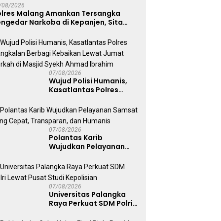
/08/2026
olres Malang Amankan Tersangka
ngedar Narkoba di Kepanjen, Sita
abu 96 Gram dan Ganja 131 Gram
07/08/2026
Wujud Polisi Humanis,
Kasatlantas Polres
Bangkalan Berbagi
Kebaikan Lewat Jumat
Berkah di Masjid Syekh
Ahmad Ibrahim
07/08/2026
Polantas Karib
Wujudkan Pelayanan
Samsat yang Cepat,
Transparan, dan
Humanis
07/08/2026
Universitas Palangka
Raya Perkuat SDM Polri
Lewat Pusat Studi