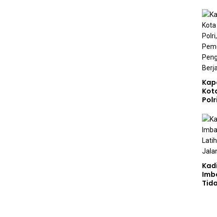
Kap
Kot
Polr
Sta
Gizi
Pen
Ber
Kad
Imb
Tid
Jala