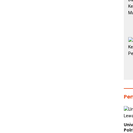
Pe
Uni
Polr