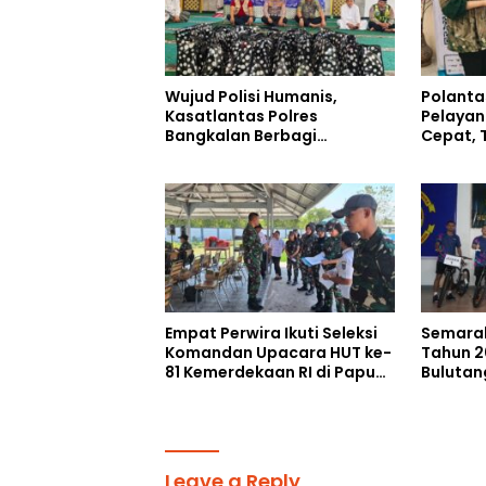
Wujud Polisi Humanis,
Polanta
Kasatlantas Polres
Pelayan
Bangkalan Berbagi
Cepat, 
Kebaikan Lewat Jumat
Humani
Berkah di Masjid Syekh
Ahmad Ibrahim
Empat Perwira Ikuti Seleksi
Semarak
Komandan Upacara HUT ke-
Tahun 2
81 Kemerdekaan RI di Papua
Bulutan
Selatan
Cetak A
Perkuat 
Leave a Reply