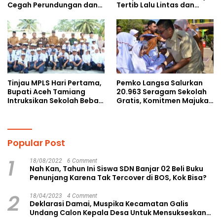
Cegah Perundungan dan
Tertib Lalu Lintas dan
Bijak Bermedia Sosial
Cegah Perundungan
kepada Pelajar MPLS
Tinjau MPLS Hari Pertama,
Pemko Langsa Salurkan
Bupati Aceh Tamiang
20.963 Seragam Sekolah
Intruksikan Sekolah Bebas
Gratis, Komitmen Majukan
Perundungan
Pendidikan
Popular Post
1
18/08/2022
6 Comment
Nah Kan, Tahun Ini Siswa SDN Banjar 02 Beli Buku
Penunjang Karena Tak Tercover di BOS, Kok Bisa?
2
18/04/2023
4 Comment
Deklarasi Damai, Muspika Kecamatan Galis
Undang Calon Kepala Desa Untuk Mensukseskan