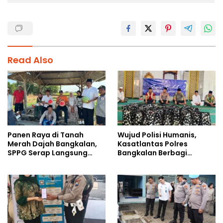
Read Also
Panen Raya di Tanah
Wujud Polisi Humanis,
Merah Dajah Bangkalan,
Kasatlantas Polres
SPPG Serap Langsung
Bangkalan Berbagi
Hasil Tani Petani
Kebaikan Lewat Jumat
Berkah di Masjid Syekh
Ahmad Ibrahim