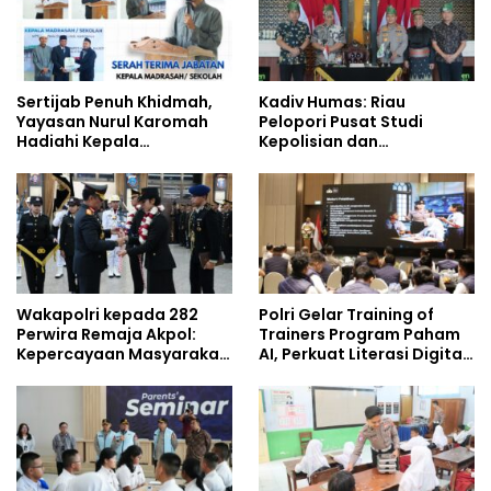
Sertijab Penuh Khidmah,
Kadiv Humas: Riau
Yayasan Nurul Karomah
Pelopori Pusat Studi
Hadiahi Kepala
Kepolisian dan
Demisioner Voucher
Lingkungan, Green
Umrah
Policing Masuki Babak
Baru
Wakapolri kepada 282
Polri Gelar Training of
Perwira Remaja Akpol:
Trainers Program Paham
Kepercayaan Masyarakat
AI, Perkuat Literasi Digital
Dibangun dari Integritas
Pelajar