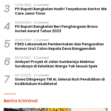
Pilkades Aman dan Damai
3
12/02/2023
4 Comment
Plt Bupati Bangkalan Hadiri Tasyakuran Kantor We
Care Jawa Timur
4
04/09/2023
4 Comment
Plt Bupati Bangkalan Beri Penghargaan Bravo
Inotek Award Tahun 2023
5
29/03/2023
3 Comment
P2KD Laksanakan Pembentukan dan Pengundian
Nomor Urut Calon Kepala Desa Bangpendah
6
23/10/2021
3 Comment
Ambyar! Proyek di Jalan Sumberejo Makmur
Surabaya di Keluhkan Warga Tak Sesuai Spek
7
06/12/2022
3 Comment
Siswa Dikspespa TNI AL Selesai Ikuti Pendidikan di
Kodikdukum Kodiklatal
Berita Kriminal