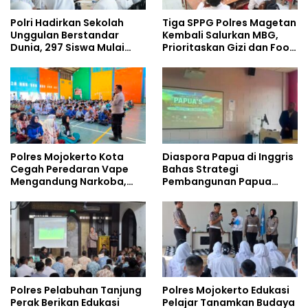
Polri Hadirkan Sekolah
Tiga SPPG Polres Magetan
Unggulan Berstandar
Kembali Salurkan MBG,
Dunia, 297 Siswa Mulai
Prioritaskan Gizi dan Food
Tempati Kampus
Safety
Polres Mojokerto Kota
Diaspora Papua di Inggris
Cegah Peredaran Vape
Bahas Strategi
Mengandung Narkoba,
Pembangunan Papua
Gencarkan Sosialisasi di
bersama Mahasiswa
Kalangan Remaja
Doktoral Internasional
Polres Pelabuhan Tanjung
Polres Mojokerto Edukasi
Perak Berikan Edukasi
Pelajar Tanamkan Budaya