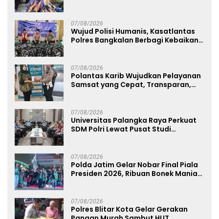
Sabu 96 Gram dan Ganja 131 Gram
07/08/2026
Wujud Polisi Humanis, Kasatlantas
Polres Bangkalan Berbagi Kebaikan
Lewat Jumat Berkah di Masjid Syekh
Ahmad Ibrahim
07/08/2026
Polantas Karib Wujudkan Pelayanan
Samsat yang Cepat, Transparan,
dan Humanis
07/08/2026
Universitas Palangka Raya Perkuat
SDM Polri Lewat Pusat Studi
Kepolisian
07/08/2026
Polda Jatim Gelar Nobar Final Piala
Presiden 2026, Ribuan Bonek Mania
Dukung Persebaya dari Lapangan
Mapolda
07/08/2026
Polres Blitar Kota Gelar Gerakan
Pangan Murah Sambut HUT