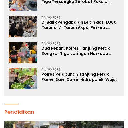
Tiga Tersangka Serobot Ruko di
Ngagel
05/08/2026
Di Balik Pengabdian Lebih dari 1.000
Taruna, 71 Taruni Akpol Perkuat
Pembentukan Karakter Siswa
Sekolah Rakyat
05/08/2026
Dua Pekan, Polres Tanjung Perak
Bongkar Tiga Jaringan Narkoba
22,76 Gram Sabu dan Pil Ekstasi
04/08/2026
Polres Pelabuhan Tanjung Perak
Panen Sawi Caisin Hidroponik, Wujud
Nyata Dukung Ketahanan Pangan
Nasional
Pendidikan