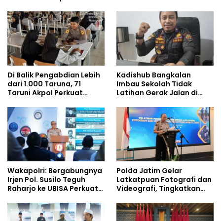
Pemenuhan Gizi dan
Pengelolaan Limbah
Berjalan Optimal
Di Balik Pengabdian Lebih
Kadishub Bangkalan
dari 1.000 Taruna, 71
Imbau Sekolah Tidak
Taruni Akpol Perkuat
Latihan Gerak Jalan di
Pembentukan Karakter
Jalan Raya
Siswa Sekolah Rakyat
Wakapolri: Bergabungnya
Polda Jatim Gelar
Irjen Pol. Susilo Teguh
Latkatpuan Fotografi dan
Raharjo ke UBISA Perkuat
Videografi, Tingkatkan
Jejaring Nasional Pusat
Kompetensi Personel di
Studi Kepolisian
Era Digital