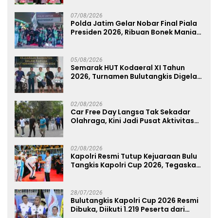
07/08/2026
Polda Jatim Gelar Nobar Final Piala
Presiden 2026, Ribuan Bonek Mania
Dukung Persebaya dari Lapangan
Mapolda
05/08/2026
Semarak HUT Kodaeral XI Tahun
2026, Turnamen Bulutangkis Digelar
untuk Cetak Atlet Berprestasi dan
Perkuat Soliditas Prajurit
02/08/2026
Car Free Day Langsa Tak Sekadar
Olahraga, Kini Jadi Pusat Aktivitas
dan Pelayanan Publik
02/08/2026
Kapolri Resmi Tutup Kejuaraan Bulu
Tangkis Kapolri Cup 2026, Tegaskan
Komitmen Polri Dukung Prestasi
Atlet Nasional
28/07/2026
Bulutangkis Kapolri Cup 2026 Resmi
Dibuka, Diikuti 1.219 Peserta dari