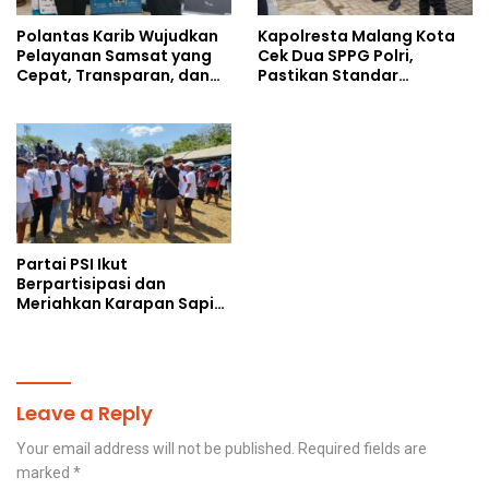
Polantas Karib Wujudkan
Kapolresta Malang Kota
Pelayanan Samsat yang
Cek Dua SPPG Polri,
Cepat, Transparan, dan
Pastikan Standar
Humanis
Pemenuhan Gizi dan
Pengelolaan Limbah
Berjalan Optimal
Partai PSI Ikut
Berpartisipasi dan
Meriahkan Karapan Sapi
Piala AHY
Leave a Reply
Your email address will not be published.
Required fields are
marked
*