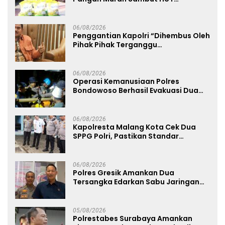
Kemerdekaan RI ke-81
06/08/2026
Penggantian Kapolri “Dihembus Oleh
Pihak Pihak Terganggu
Kenyamanannya”
06/08/2026
Operasi Kemanusiaan Polres
Bondowoso Berhasil Evakuasi Dua
Jenazah di Gunung Piramid
06/08/2026
Kapolresta Malang Kota Cek Dua
SPPG Polri, Pastikan Standar
Pemenuhan Gizi dan Pengelolaan
Limbah Berjalan Optimal
06/08/2026
Polres Gresik Amankan Dua
Tersangka Edarkan Sabu Jaringan
Bangkalan
05/08/2026
Polrestabes Surabaya Amankan