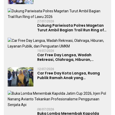
Kategori Umum, Polri, dan Difabel
27/07/2026
Dukung Pariwisata Polres Magetan
Turut Ambil Bagian Trail Run Ring of
Lawu 2026
19/07/2026
Car Free Day Langsa, Wadah
Rekreasi, Olahraga, Hiburan,
Layanan Publik, dan Penguatan
UMKM
12/07/2026
Car Free Day Kota Langsa, Ruang
Publik Ramah Anak yang
Menggerakkan UMKM dan Layanan
Publik
08/07/2026
Buka Lomba Menembak Kapolda