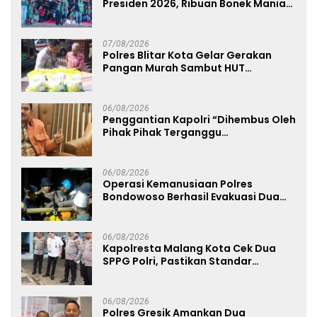
Presiden 2026, Ribuan Bonek Mania
Dukung Persebaya dari Lapangan
Mapolda
07/08/2026
Polres Blitar Kota Gelar Gerakan
Pangan Murah Sambut HUT
Kemerdekaan RI ke-81
06/08/2026
Penggantian Kapolri “Dihembus Oleh
Pihak Pihak Terganggu
Kenyamanannya”
06/08/2026
Operasi Kemanusiaan Polres
Bondowoso Berhasil Evakuasi Dua
Jenazah di Gunung Piramid
06/08/2026
Kapolresta Malang Kota Cek Dua
SPPG Polri, Pastikan Standar
Pemenuhan Gizi dan Pengelolaan
Limbah Berjalan Optimal
06/08/2026
Polres Gresik Amankan Dua