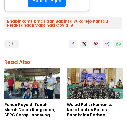
Hubungi Agen
Bhabinkamtibmas dan Babinsa Sukorejo Pantau
Pelaksanaan Vaksinasi Covid 19
Read Also
Panen Raya di Tanah
Wujud Polisi Humanis,
Merah Dajah Bangkalan,
Kasatlantas Polres
SPPG Serap Langsung
Bangkalan Berbagi
Hasil Tani Petani
Kebaikan Lewat Jumat
Berkah di Masjid Syekh