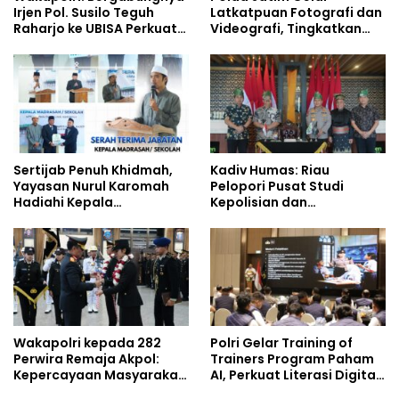
Irjen Pol. Susilo Teguh
Latkatpuan Fotografi dan
Raharjo ke UBISA Perkuat
Videografi, Tingkatkan
Jejaring Nasional Pusat
Kompetensi Personel di
Studi Kepolisian
Era Digital
Sertijab Penuh Khidmah,
Kadiv Humas: Riau
Yayasan Nurul Karomah
Pelopori Pusat Studi
Hadiahi Kepala
Kepolisian dan
Demisioner Voucher
Lingkungan, Green
Umrah
Policing Masuki Babak
Baru
Wakapolri kepada 282
Polri Gelar Training of
Perwira Remaja Akpol:
Trainers Program Paham
Kepercayaan Masyarakat
AI, Perkuat Literasi Digital
Dibangun dari Integritas
Pelajar