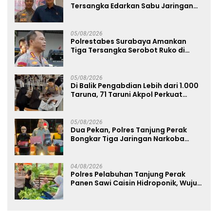
Tersangka Edarkan Sabu Jaringan
Bangkalan
05/08/2026
Polrestabes Surabaya Amankan
Tiga Tersangka Serobot Ruko di
Ngagel
05/08/2026
Di Balik Pengabdian Lebih dari 1.000
Taruna, 71 Taruni Akpol Perkuat
Pembentukan Karakter Siswa
Sekolah Rakyat
05/08/2026
Dua Pekan, Polres Tanjung Perak
Bongkar Tiga Jaringan Narkoba
22,76 Gram Sabu dan Pil Ekstasi
04/08/2026
Polres Pelabuhan Tanjung Perak
Panen Sawi Caisin Hidroponik, Wujud
Nyata Dukung Ketahanan Pangan
Nasional