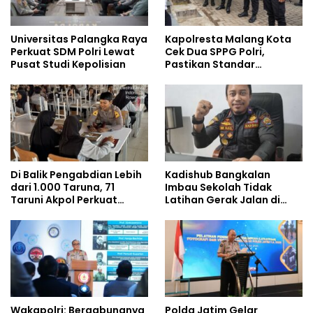
Universitas Palangka Raya
Kapolresta Malang Kota
Perkuat SDM Polri Lewat
Cek Dua SPPG Polri,
Pusat Studi Kepolisian
Pastikan Standar
Pemenuhan Gizi dan
Pengelolaan Limbah
Berjalan Optimal
Di Balik Pengabdian Lebih
Kadishub Bangkalan
dari 1.000 Taruna, 71
Imbau Sekolah Tidak
Taruni Akpol Perkuat
Latihan Gerak Jalan di
Pembentukan Karakter
Jalan Raya
Siswa Sekolah Rakyat
Wakapolri: Bergabungnya
Polda Jatim Gelar