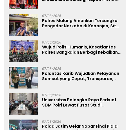
Anugerah Anggota Kehormatan
07/08/2026
Polres Malang Amankan Tersangka
Pengedar Narkoba di Kepanjen, Sita
Sabu 96 Gram dan Ganja 131 Gram
07/08/2026
Wujud Polisi Humanis, Kasatlantas
Polres Bangkalan Berbagi Kebaikan
Lewat Jumat Berkah di Masjid Syekh
Ahmad Ibrahim
07/08/2026
Polantas Karib Wujudkan Pelayanan
Samsat yang Cepat, Transparan,
dan Humanis
07/08/2026
Universitas Palangka Raya Perkuat
SDM Polri Lewat Pusat Studi
Kepolisian
07/08/2026
Polda Jatim Gelar Nobar Final Piala