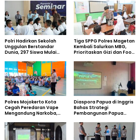
Polri Hadirkan Sekolah
Tiga SPPG Polres Magetan
Unggulan Berstandar
Kembali Salurkan MBG,
Dunia, 297 Siswa Mulai
Prioritaskan Gizi dan Food
Tempati Kampus
Safety
Polres Mojokerto Kota
Diaspora Papua di Inggris
Cegah Peredaran Vape
Bahas Strategi
Mengandung Narkoba,
Pembangunan Papua
Gencarkan Sosialisasi di
bersama Mahasiswa
Kalangan Remaja
Doktoral Internasional