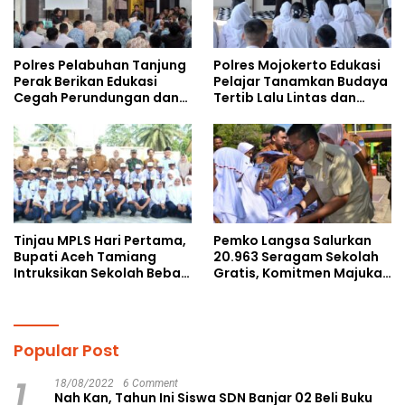
Polres Pelabuhan Tanjung
Polres Mojokerto Edukasi
Perak Berikan Edukasi
Pelajar Tanamkan Budaya
Cegah Perundungan dan
Tertib Lalu Lintas dan
Bijak Bermedia Sosial
Cegah Perundungan
kepada Pelajar MPLS
Tinjau MPLS Hari Pertama,
Pemko Langsa Salurkan
Bupati Aceh Tamiang
20.963 Seragam Sekolah
Intruksikan Sekolah Bebas
Gratis, Komitmen Majukan
Perundungan
Pendidikan
Popular Post
1
18/08/2022
6 Comment
Nah Kan, Tahun Ini Siswa SDN Banjar 02 Beli Buku