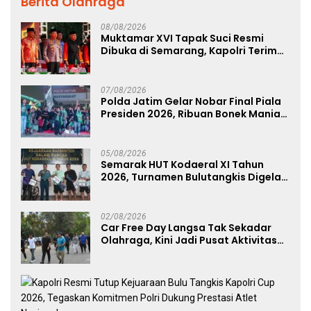
Berita Olahraga
08/08/2026
Muktamar XVI Tapak Suci Resmi
Dibuka di Semarang, Kapolri Terima
Anugerah Anggota Kehormatan
07/08/2026
Polda Jatim Gelar Nobar Final Piala
Presiden 2026, Ribuan Bonek Mania
Dukung Persebaya dari Lapangan
Mapolda
05/08/2026
Semarak HUT Kodaeral XI Tahun
2026, Turnamen Bulutangkis Digelar
untuk Cetak Atlet Berprestasi dan
Perkuat Soliditas Prajurit
02/08/2026
Car Free Day Langsa Tak Sekadar
Olahraga, Kini Jadi Pusat Aktivitas
dan Pelayanan Publik