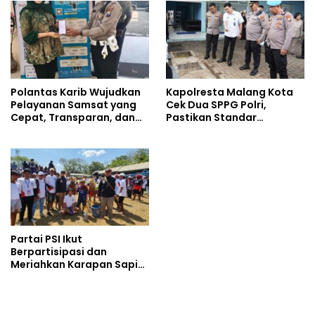
Ahmad Ibrahim
Polantas Karib Wujudkan
Kapolresta Malang Kota
Pelayanan Samsat yang
Cek Dua SPPG Polri,
Cepat, Transparan, dan
Pastikan Standar
Humanis
Pemenuhan Gizi dan
Pengelolaan Limbah
Berjalan Optimal
Partai PSI Ikut
Berpartisipasi dan
Meriahkan Karapan Sapi
Piala AHY