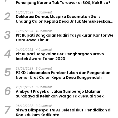
Penunjang Karena Tak Tercover di BOS, Kok Bisa?
2
18/04/2023
4 Comment
Deklarasi Damai, Muspika Kecamatan Galis
Undang Calon Kepala Desa Untuk Mensukseskan
Pilkades Aman dan Damai
3
12/02/2023
4 Comment
Plt Bupati Bangkalan Hadiri Tasyakuran Kantor We
Care Jawa Timur
4
04/09/2023
4 Comment
Plt Bupati Bangkalan Beri Penghargaan Bravo
Inotek Award Tahun 2023
5
29/03/2023
3 Comment
P2KD Laksanakan Pembentukan dan Pengundian
Nomor Urut Calon Kepala Desa Bangpendah
6
23/10/2021
3 Comment
Ambyar! Proyek di Jalan Sumberejo Makmur
Surabaya di Keluhkan Warga Tak Sesuai Spek
7
06/12/2022
3 Comment
Siswa Dikspespa TNI AL Selesai Ikuti Pendidikan di
Kodikdukum Kodiklatal