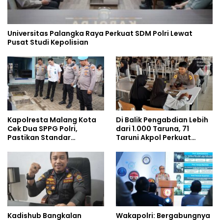
Universitas Palangka Raya Perkuat SDM Polri Lewat
Pusat Studi Kepolisian
Kapolresta Malang Kota
Di Balik Pengabdian Lebih
Cek Dua SPPG Polri,
dari 1.000 Taruna, 71
Pastikan Standar
Taruni Akpol Perkuat
Pemenuhan Gizi dan
Pembentukan Karakter
Pengelolaan Limbah
Siswa Sekolah Rakyat
Berjalan Optimal
Kadishub Bangkalan
Wakapolri: Bergabungnya