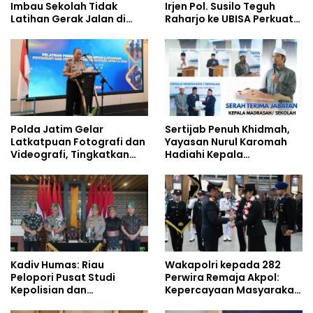
Imbau Sekolah Tidak
Irjen Pol. Susilo Teguh
Latihan Gerak Jalan di
Raharjo ke UBISA Perkuat
Jalan Raya
Jejaring Nasional Pusat
Studi Kepolisian
Polda Jatim Gelar
Sertijab Penuh Khidmah,
Latkatpuan Fotografi dan
Yayasan Nurul Karomah
Videografi, Tingkatkan
Hadiahi Kepala
Kompetensi Personel di
Demisioner Voucher
Era Digital
Umrah
Kadiv Humas: Riau
Wakapolri kepada 282
Pelopori Pusat Studi
Perwira Remaja Akpol:
Kepolisian dan
Kepercayaan Masyarakat
Lingkungan, Green
Dibangun dari Integritas