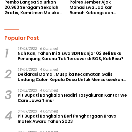
Pemko Langsa Salurkan
Polres Jember Ajak
20.963 Seragam Sekolah
Mahasiswa Jadikan
Gratis, Komitmen Majukan
Rumah Kebangsaan
Pendidikan
Ruang Kolaborasi Lahirkan
Gagasan Konstruktif
Popular Post
1
18/08/2022
6 Comment
Nah Kan, Tahun Ini Siswa SDN Banjar 02 Beli Buku
Penunjang Karena Tak Tercover di BOS, Kok Bisa?
2
18/04/2023
4 Comment
Deklarasi Damai, Muspika Kecamatan Galis
Undang Calon Kepala Desa Untuk Mensukseskan
Pilkades Aman dan Damai
3
12/02/2023
4 Comment
Plt Bupati Bangkalan Hadiri Tasyakuran Kantor We
Care Jawa Timur
4
04/09/2023
4 Comment
Plt Bupati Bangkalan Beri Penghargaan Bravo
Inotek Award Tahun 2023