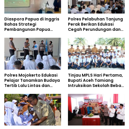
Diaspora Papua di Inggris
Polres Pelabuhan Tanjung
Bahas Strategi
Perak Berikan Edukasi
Pembangunan Papua
Cegah Perundungan dan
bersama Mahasiswa
Bijak Bermedia Sosial
Doktoral Internasional
kepada Pelajar MPLS
Polres Mojokerto Edukasi
Tinjau MPLS Hari Pertama,
Pelajar Tanamkan Budaya
Bupati Aceh Tamiang
Tertib Lalu Lintas dan
Intruksikan Sekolah Bebas
Cegah Perundungan
Perundungan