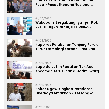
Polri Pastikan Situasi Keamanan
Pusat-Pusat Ekonomi Nasional
Tetap Kondusif
04/08/2026
Wakapolri: Bergabungnya Irjen Pol.
Susilo Teguh Raharjo ke UBISA
Perkuat Jejaring Nasional Pusat
Studi Kepolisian
04/08/2026
Kapolres Pelabuhan Tanjung Perak
Turun Dampingi Korban, Pastikan
Penanganan Kebakaran KM Mutiara
Sentosa 2 Berjalan Maksimal
03/08/2026
Kapolda Jatim Pastikan Tak Ada
Ancaman Kerusuhan di Jatim, Warga
Diminta Tak Percaya Hoaks
03/08/2026
Polres Ngawi Ungkap Peredaran
Okerbaya Amankan 2 Tersangka
03/08/2026