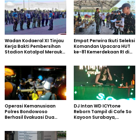
Wadan Kodaeral XI Tinjau
Empat Perwira Ikuti Seleksi
Kerja Bakti Pembersihan
Komandan Upacara HUT
Stadion Katalpal Merauke,
ke-81 Kemerdekaan RI di
Jelang Upacara HUT Ke-81
Papua Selatan
Kemerdekaan RI
Operasi Kemanusiaan
DJ Intan WD ICYtone
Polres Bondowoso
Reborn Tampil di Cafe So
Berhasil Evakuasi Dua
Kayoon Surabaya,
Jenazah di Gunung
Suasana Malam Makin
Piramid
Meriah