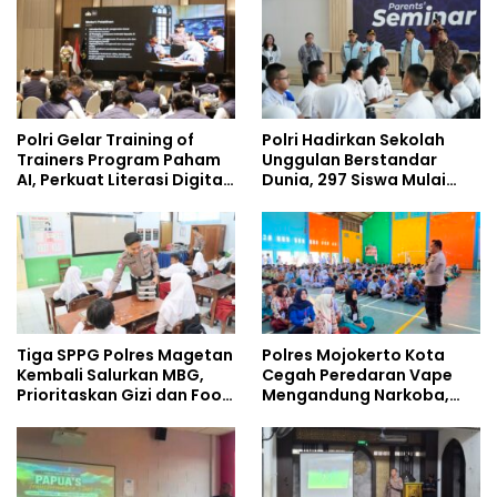
Policing Masuki Babak
Baru
Polri Gelar Training of
Polri Hadirkan Sekolah
Trainers Program Paham
Unggulan Berstandar
AI, Perkuat Literasi Digital
Dunia, 297 Siswa Mulai
Pelajar
Tempati Kampus
Tiga SPPG Polres Magetan
Polres Mojokerto Kota
Kembali Salurkan MBG,
Cegah Peredaran Vape
Prioritaskan Gizi dan Food
Mengandung Narkoba,
Safety
Gencarkan Sosialisasi di
Kalangan Remaja