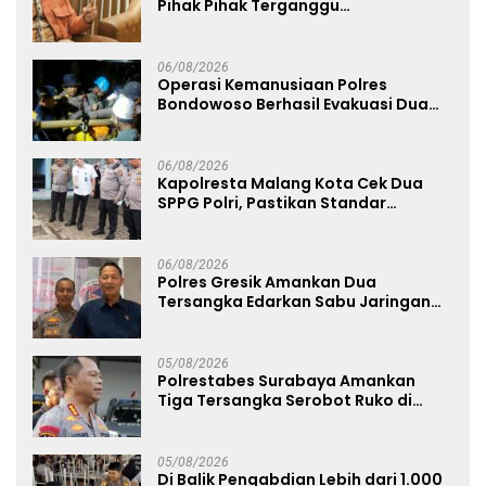
Pihak Pihak Terganggu
Kenyamanannya”
06/08/2026
Operasi Kemanusiaan Polres
Bondowoso Berhasil Evakuasi Dua
Jenazah di Gunung Piramid
06/08/2026
Kapolresta Malang Kota Cek Dua
SPPG Polri, Pastikan Standar
Pemenuhan Gizi dan Pengelolaan
Limbah Berjalan Optimal
06/08/2026
Polres Gresik Amankan Dua
Tersangka Edarkan Sabu Jaringan
Bangkalan
05/08/2026
Polrestabes Surabaya Amankan
Tiga Tersangka Serobot Ruko di
Ngagel
05/08/2026
Di Balik Pengabdian Lebih dari 1.000