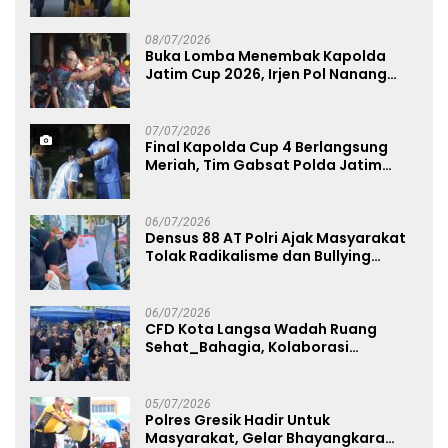
Menggerakkan UMKM dan Layanan
Publik
08/07/2026
Buka Lomba Menembak Kapolda
Jatim Cup 2026, Irjen Pol Nanang
Avianto Tekankan Profesionalisme
Penggunaan Senjata Api
07/07/2026
Final Kapolda Cup 4 Berlangsung
Meriah, Tim Gabsat Polda Jatim
Angkat Trofi Juara
06/07/2026
Densus 88 AT Polri Ajak Masyarakat
Tolak Radikalisme dan Bullying
melalui Kampanye Edukasi di Car
Free Day Makassar
06/07/2026
CFD Kota Langsa Wadah Ruang
Sehat_Bahagia, Kolaborasi
Panggung UMKM Bersama
Dekranasda Gerakan Ekonomi Lokal
05/07/2026
Polres Gresik Hadir Untuk
Masyarakat, Gelar Bhayangkara