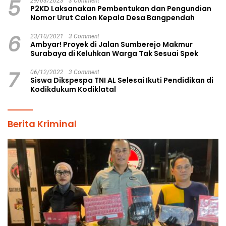
5
29/03/2023
3 Comment
P2KD Laksanakan Pembentukan dan Pengundian
Nomor Urut Calon Kepala Desa Bangpendah
6
23/10/2021
3 Comment
Ambyar! Proyek di Jalan Sumberejo Makmur
Surabaya di Keluhkan Warga Tak Sesuai Spek
7
06/12/2022
3 Comment
Siswa Dikspespa TNI AL Selesai Ikuti Pendidikan di
Kodikdukum Kodiklatal
Berita Kriminal