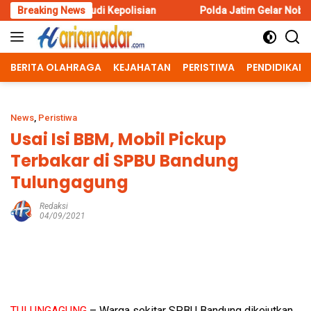
Skip
udi Kepolisian
Breaking News
Polda Jatim Gelar Nobar Final Piala Presid
to
content
BERITA OLAHRAGA
KEJAHATAN
PERISTIWA
PENDIDIKAN
News
,
Peristiwa
Usai Isi BBM, Mobil Pickup
Terbakar di SPBU Bandung
Tulungagung
Redaksi
04/09/2021
TULUNGAGUNG
– Warga sekitar SPBU Bandung dikejutkan