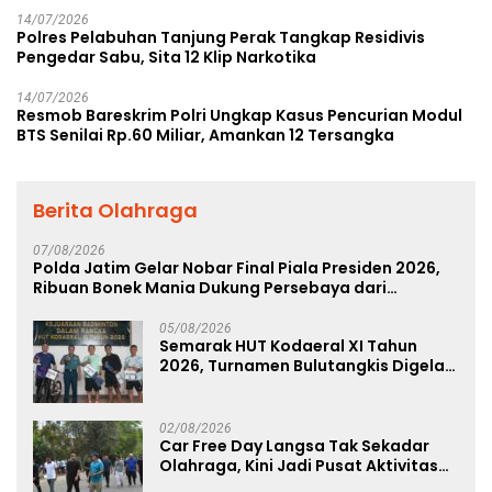
14/07/2026
Polres Pelabuhan Tanjung Perak Tangkap Residivis
Pengedar Sabu, Sita 12 Klip Narkotika
14/07/2026
Resmob Bareskrim Polri Ungkap Kasus Pencurian Modul
BTS Senilai Rp.60 Miliar, Amankan 12 Tersangka
Berita Olahraga
07/08/2026
Polda Jatim Gelar Nobar Final Piala Presiden 2026,
Ribuan Bonek Mania Dukung Persebaya dari
Lapangan Mapolda
05/08/2026
Semarak HUT Kodaeral XI Tahun
2026, Turnamen Bulutangkis Digelar
untuk Cetak Atlet Berprestasi dan
Perkuat Soliditas Prajurit
02/08/2026
Car Free Day Langsa Tak Sekadar
Olahraga, Kini Jadi Pusat Aktivitas
dan Pelayanan Publik