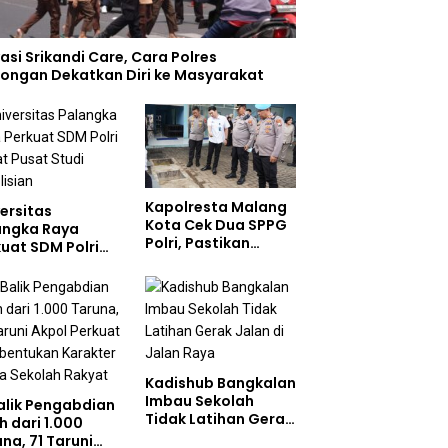
asi Srikandi Care, Cara Polres
ongan Dekatkan Diri ke Masyarakat
Kapolresta Malang
ersitas
Kota Cek Dua SPPG
angka Raya
Polri, Pastikan
uat SDM Polri
Standar Pemenuhan
at Pusat Studi
Gizi dan
olisian
Pengelolaan Limbah
Berjalan Optimal
Kadishub Bangkalan
Imbau Sekolah
Balik Pengabdian
Tidak Latihan Gerak
h dari 1.000
Jalan di Jalan Raya
na, 71 Taruni