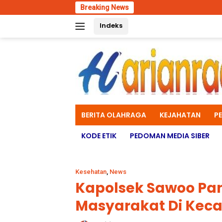
Skip
Breaking News
Polres Luma
to
Indeks
content
BERITA OLAHRAGA
KEJAHATAN
P
KODE ETIK
PEDOMAN MEDIA SIBER
Kesehatan
,
News
Kapolsek Sawoo Pan
Masyarakat Di Kec