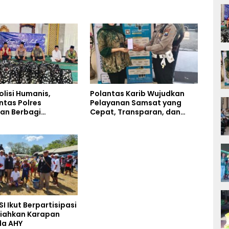
olisi Humanis,
Polantas Karib Wujudkan
ntas Polres
Pelayanan Samsat yang
an Berbagi
Cepat, Transparan, dan
n Lewat Jumat
Humanis
di Masjid Syekh
Ibrahim
SI Ikut Berpartisipasi
iahkan Karapan
la AHY