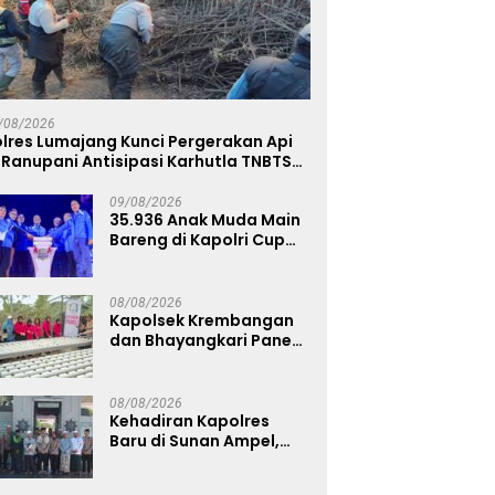
/08/2026
lres Lumajang Kunci Pergerakan Api
 Ranupani Antisipasi Karhutla TNBTS
eluas
09/08/2026
35.936 Anak Muda Main
Bareng di Kapolri Cup
2026, Wakapolri:
Jangan Cuma Jadi
Penonton, Jadilah
08/08/2026
Talenta Digital
Kapolsek Krembangan
dan Bhayangkari Panen
Sawi Caisim, Dorong
Warga Perkuat
Ketahanan Pangan
08/08/2026
Kehadiran Kapolres
Baru di Sunan Ampel,
AKBP Irwan Kurniawan
Teguhkan Sinergi Polri