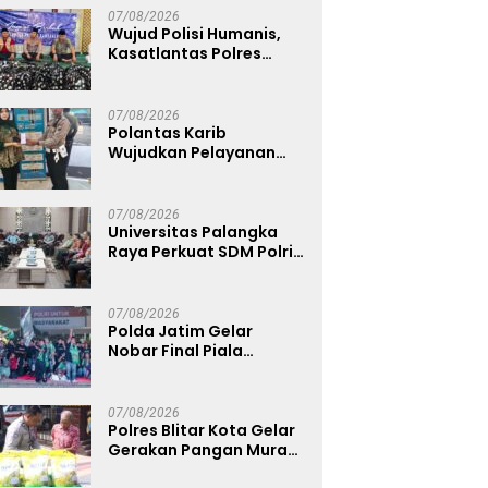
Ganja 131 Gram
07/08/2026
Wujud Polisi Humanis,
Kasatlantas Polres
Bangkalan Berbagi
Kebaikan Lewat Jumat
Berkah di Masjid Syekh
07/08/2026
Ahmad Ibrahim
Polantas Karib
Wujudkan Pelayanan
Samsat yang Cepat,
Transparan, dan
Humanis
07/08/2026
Universitas Palangka
Raya Perkuat SDM Polri
Lewat Pusat Studi
Kepolisian
07/08/2026
Polda Jatim Gelar
Nobar Final Piala
Presiden 2026, Ribuan
Bonek Mania Dukung
Persebaya dari
07/08/2026
Lapangan Mapolda
Polres Blitar Kota Gelar
Gerakan Pangan Murah
Sambut HUT