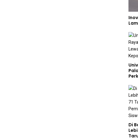
Inov
Lam
Univ
Pal
Perk
Lew
Kep
Di 
Lebi
Taru