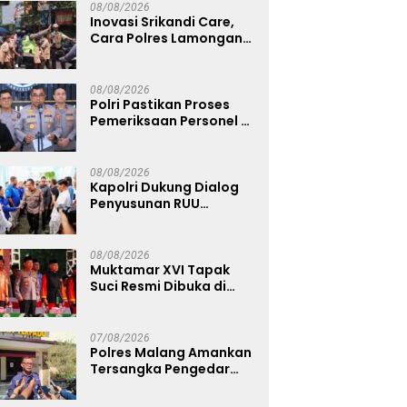
dan Ulama
08/08/2026
Inovasi Srikandi Care,
Cara Polres Lamongan
Dekatkan Diri ke
Masyarakat
08/08/2026
Polri Pastikan Proses
Pemeriksaan Personel di
Aceh Dilaksanakan
Secara Profesional dan
Transparan
08/08/2026
Kapolri Dukung Dialog
Penyusunan RUU
Ketenagakerjaan, Siap
Jadi Jembatan Aspirasi
Buruh
08/08/2026
Muktamar XVI Tapak
Suci Resmi Dibuka di
Semarang, Kapolri
Terima Anugerah
Anggota Kehormatan
07/08/2026
Polres Malang Amankan
Tersangka Pengedar
Narkoba di Kepanjen,
Sita Sabu 96 Gram dan