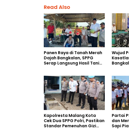
Read Also
Panen Raya di Tanah Merah
Wujud P
Dajah Bangkalan, SPPG
Kasatla
Serap Langsung Hasil Tani
Bangkal
Petani
Kebaika
Berkah 
Ahmad 
Kapolresta Malang Kota
Partai P
Cek Dua SPPG Polri, Pastikan
dan Mer
Standar Pemenuhan Gizi
Sapi Pia