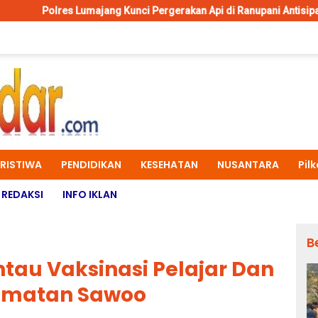
jang Kunci Pergerakan Api di Ranupani Antisipasi Karhutla TNBTS 
ERISTIWA
PENDIDIKAN
KESEHATAN
NUSANTARA
Pil
REDAKSI
INFO IKLAN
B
tau Vaksinasi Pelajar Dan
amatan Sawoo