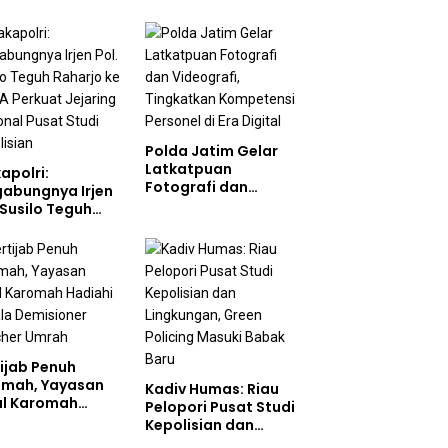
ol Perkuat
bentukan
akter Siswa
olah Rakyat
Polda Jatim Gelar
Latkatpuan
apolri:
Fotografi dan
gabungnya Irjen
Videografi,
 Susilo Teguh
Tingkatkan
arjo ke UBISA
Kompetensi
uat Jejaring
Personel di Era
ional Pusat
Digital
i Kepolisian
ijab Penuh
dmah, Yayasan
Kadiv Humas: Riau
ul Karomah
Pelopori Pusat Studi
iahi Kepala
Kepolisian dan
isioner Voucher
Lingkungan, Green