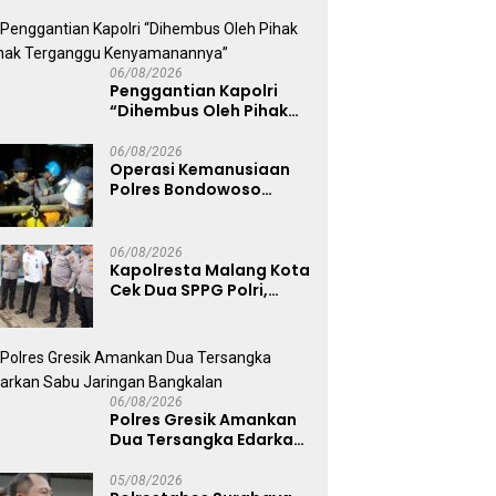
Kemerdekaan RI ke-81
06/08/2026
Penggantian Kapolri
“Dihembus Oleh Pihak
Pihak Terganggu
Kenyamanannya”
06/08/2026
Operasi Kemanusiaan
Polres Bondowoso
Berhasil Evakuasi Dua
Jenazah di Gunung
Piramid
06/08/2026
Kapolresta Malang Kota
Cek Dua SPPG Polri,
Pastikan Standar
Pemenuhan Gizi dan
Pengelolaan Limbah
Berjalan Optimal
06/08/2026
Polres Gresik Amankan
Dua Tersangka Edarkan
Sabu Jaringan
Bangkalan
05/08/2026