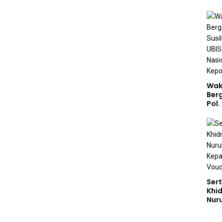
Akp
Pem
Kar
Sek
Wak
Ber
Pol.
Rah
Perk
Nas
Stud
Sert
Khi
Nur
Had
Dem