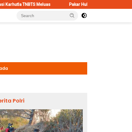
Meluas
Pakar Hukum Dorong Polri Tindak Tegas Konten Me
kada
erita Polri