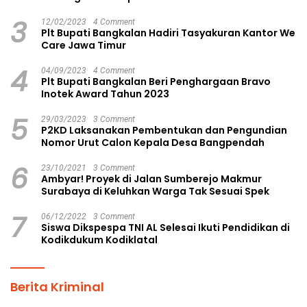
Pilkades Aman dan Damai
3
12/02/2023
4 Comment
Plt Bupati Bangkalan Hadiri Tasyakuran Kantor We
Care Jawa Timur
4
04/09/2023
4 Comment
Plt Bupati Bangkalan Beri Penghargaan Bravo
Inotek Award Tahun 2023
5
29/03/2023
3 Comment
P2KD Laksanakan Pembentukan dan Pengundian
Nomor Urut Calon Kepala Desa Bangpendah
6
23/10/2021
3 Comment
Ambyar! Proyek di Jalan Sumberejo Makmur
Surabaya di Keluhkan Warga Tak Sesuai Spek
7
06/12/2022
3 Comment
Siswa Dikspespa TNI AL Selesai Ikuti Pendidikan di
Kodikdukum Kodiklatal
Berita Kriminal