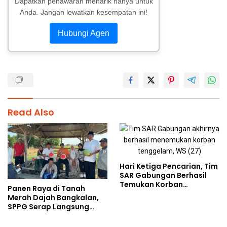
Dapatkan penawaran menarik hanya untuk
Anda. Jangan lewatkan kesempatan ini!
Hubungi Agen
Read Also
Hari Ketiga Pencarian, Tim
SAR Gabungan Berhasil
Temukan Korban
Panen Raya di Tanah
Tenggelam di Sungai Maro
Merah Dajah Bangkalan,
SPPG Serap Langsung
Hasil Tani Petani