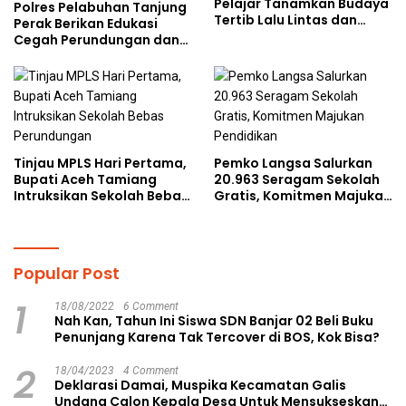
Pelajar Tanamkan Budaya
Polres Pelabuhan Tanjung
Tertib Lalu Lintas dan
Perak Berikan Edukasi
Cegah Perundungan
Cegah Perundungan dan
Bijak Bermedia Sosial
kepada Pelajar MPLS
Tinjau MPLS Hari Pertama,
Pemko Langsa Salurkan
Bupati Aceh Tamiang
20.963 Seragam Sekolah
Intruksikan Sekolah Bebas
Gratis, Komitmen Majukan
Perundungan
Pendidikan
Popular Post
1
18/08/2022
6 Comment
Nah Kan, Tahun Ini Siswa SDN Banjar 02 Beli Buku
Penunjang Karena Tak Tercover di BOS, Kok Bisa?
2
18/04/2023
4 Comment
Deklarasi Damai, Muspika Kecamatan Galis
Undang Calon Kepala Desa Untuk Mensukseskan