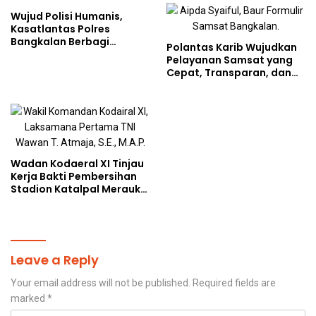
Wujud Polisi Humanis,
Kasatlantas Polres
Bangkalan Berbagi
Polantas Karib Wujudkan
Kebaikan Lewat Jumat
Pelayanan Samsat yang
Berkah di Masjid Syekh
Cepat, Transparan, dan
Ahmad Ibrahim
Humanis
Wadan Kodaeral XI Tinjau
Kerja Bakti Pembersihan
Stadion Katalpal Merauke,
Jelang Upacara HUT Ke-81
Kemerdekaan RI
Leave a Reply
Your email address will not be published.
Required fields are
marked
*