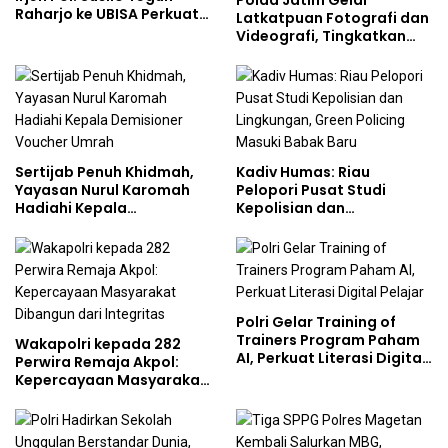
Polda Jatim Gelar
Raharjo ke UBISA Perkuat
Latkatpuan Fotografi dan
Jejaring Nasional Pusat
Videografi, Tingkatkan
Studi Kepolisian
Kompetensi Personel di
Era Digital
Sertijab Penuh Khidmah,
Kadiv Humas: Riau
Yayasan Nurul Karomah
Pelopori Pusat Studi
Hadiahi Kepala
Kepolisian dan
Demisioner Voucher
Lingkungan, Green
Umrah
Policing Masuki Babak
Baru
Polri Gelar Training of
Trainers Program Paham
Wakapolri kepada 282
AI, Perkuat Literasi Digital
Perwira Remaja Akpol:
Pelajar
Kepercayaan Masyarakat
Dibangun dari Integritas