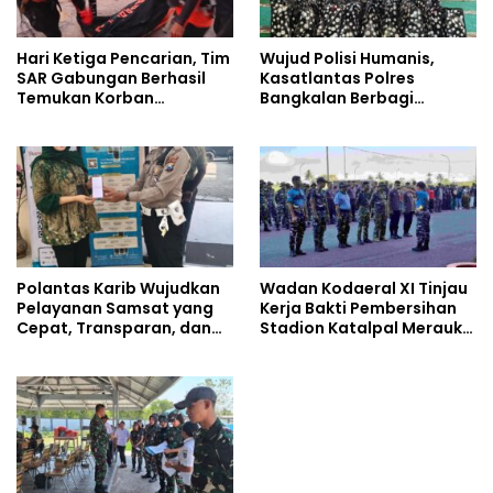
Hari Ketiga Pencarian, Tim
Wujud Polisi Humanis,
SAR Gabungan Berhasil
Kasatlantas Polres
Temukan Korban
Bangkalan Berbagi
Tenggelam di Sungai Maro
Kebaikan Lewat Jumat
Berkah di Masjid Syekh
Ahmad Ibrahim
Polantas Karib Wujudkan
Wadan Kodaeral XI Tinjau
Pelayanan Samsat yang
Kerja Bakti Pembersihan
Cepat, Transparan, dan
Stadion Katalpal Merauke,
Humanis
Jelang Upacara HUT Ke-81
Kemerdekaan RI