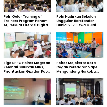
Polri Gelar Training of
Polri Hadirkan Sekolah
Trainers Program Paham
Unggulan Berstandar
AI, Perkuat Literasi Digital
Dunia, 297 Siswa Mulai
Pelajar
Tempati Kampus
Tiga SPPG Polres Magetan
Polres Mojokerto Kota
Kembali Salurkan MBG,
Cegah Peredaran Vape
Prioritaskan Gizi dan Food
Mengandung Narkoba,
Safety
Gencarkan Sosialisasi di
Kalangan Remaja