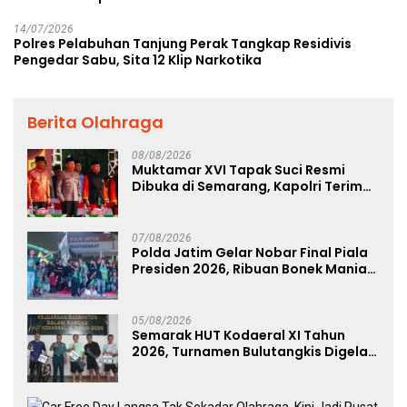
14/07/2026
Polres Pelabuhan Tanjung Perak Tangkap Residivis
Pengedar Sabu, Sita 12 Klip Narkotika
Berita Olahraga
08/08/2026
Muktamar XVI Tapak Suci Resmi
Dibuka di Semarang, Kapolri Terima
Anugerah Anggota Kehormatan
07/08/2026
Polda Jatim Gelar Nobar Final Piala
Presiden 2026, Ribuan Bonek Mania
Dukung Persebaya dari Lapangan
Mapolda
05/08/2026
Semarak HUT Kodaeral XI Tahun
2026, Turnamen Bulutangkis Digelar
untuk Cetak Atlet Berprestasi dan
Perkuat Soliditas Prajurit