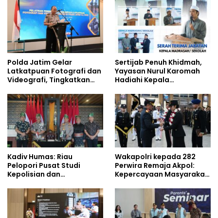
Studi Kepolisian
Polda Jatim Gelar
Sertijab Penuh Khidmah,
Latkatpuan Fotografi dan
Yayasan Nurul Karomah
Videografi, Tingkatkan
Hadiahi Kepala
Kompetensi Personel di
Demisioner Voucher
Era Digital
Umrah
Kadiv Humas: Riau
Wakapolri kepada 282
Pelopori Pusat Studi
Perwira Remaja Akpol:
Kepolisian dan
Kepercayaan Masyarakat
Lingkungan, Green
Dibangun dari Integritas
Policing Masuki Babak
Baru