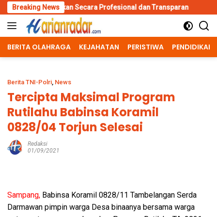
Skip
an Secara Profesional dan Transparan
Breaking News
Kapolri Dukung Dial
to
content
BERITA OLAHRAGA
KEJAHATAN
PERISTIWA
PENDIDIKAN
Berita TNI-Polri
,
News
Tercipta Maksimal Program
Rutilahu Babinsa Koramil
0828/04 Torjun Selesai
Redaksi
01/09/2021
Sampang,
Babinsa Koramil 0828/11 Tambelangan Serda
Darmawan pimpin warga Desa binaanya bersama warga