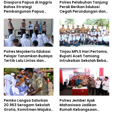
Diaspora Papua di Inggris
Polres Pelabuhan Tanjung
Bahas Strategi
Perak Berikan Edukasi
Pembangunan Papua
Cegah Perundungan dan
bersama Mahasiswa
Bijak Bermedia Sosial
Doktoral Internasional
kepada Pelajar MPLS
Polres Mojokerto Edukasi
Tinjau MPLS Hari Pertama,
Pelajar Tanamkan Budaya
Bupati Aceh Tamiang
Tertib Lalu Lintas dan
Intruksikan Sekolah Bebas
Cegah Perundungan
Perundungan
Pemko Langsa Salurkan
Polres Jember Ajak
20.963 Seragam Sekolah
Mahasiswa Jadikan
Gratis, Komitmen Majukan
Rumah Kebangsaan