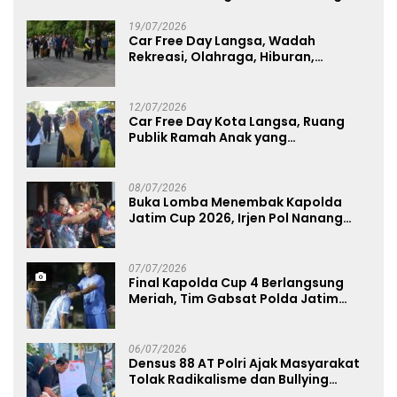
Lawu 2026
19/07/2026
Car Free Day Langsa, Wadah
Rekreasi, Olahraga, Hiburan,
Layanan Publik, dan Penguatan
UMKM
12/07/2026
Car Free Day Kota Langsa, Ruang
Publik Ramah Anak yang
Menggerakkan UMKM dan Layanan
Publik
08/07/2026
Buka Lomba Menembak Kapolda
Jatim Cup 2026, Irjen Pol Nanang
Avianto Tekankan Profesionalisme
Penggunaan Senjata Api
07/07/2026
Final Kapolda Cup 4 Berlangsung
Meriah, Tim Gabsat Polda Jatim
Angkat Trofi Juara
06/07/2026
Densus 88 AT Polri Ajak Masyarakat
Tolak Radikalisme dan Bullying
melalui Kampanye Edukasi di Car