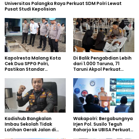
Universitas Palangka Raya Perkuat SDM Polri Lewat
Pusat Studi Kepolisian
Kapolresta Malang Kota
Di Balik Pengabdian Lebih
Cek Dua SPPG Polri,
dari 1.000 Taruna, 71
Pastikan Standar
Taruni Akpol Perkuat
Pemenuhan Gizi dan
Pembentukan Karakter
Pengelolaan Limbah
Siswa Sekolah Rakyat
Berjalan Optimal
Kadishub Bangkalan
Wakapolri: Bergabungnya
Imbau Sekolah Tidak
Irjen Pol. Susilo Teguh
Latihan Gerak Jalan di
Raharjo ke UBISA Perkuat
Jalan Raya
Jejaring Nasional Pusat