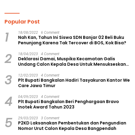
Pendidikan
Ruang Kolaborasi Lahirkan
Gagasan Konstruktif
Popular Post
1
18/08/2022
6 Comment
Nah Kan, Tahun Ini Siswa SDN Banjar 02 Beli Buku
Penunjang Karena Tak Tercover di BOS, Kok Bisa?
2
18/04/2023
4 Comment
Deklarasi Damai, Muspika Kecamatan Galis
Undang Calon Kepala Desa Untuk Mensukseskan
Pilkades Aman dan Damai
3
12/02/2023
4 Comment
Plt Bupati Bangkalan Hadiri Tasyakuran Kantor We
Care Jawa Timur
4
04/09/2023
4 Comment
Plt Bupati Bangkalan Beri Penghargaan Bravo
Inotek Award Tahun 2023
5
29/03/2023
3 Comment
P2KD Laksanakan Pembentukan dan Pengundian
Nomor Urut Calon Kepala Desa Bangpendah