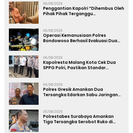
06/08/2026
Penggantian Kapolri “Dihembus Oleh
Pihak Pihak Terganggu
Kenyamanannya”
06/08/2026
Operasi Kemanusiaan Polres
Bondowoso Berhasil Evakuasi Dua
Jenazah di Gunung Piramid
06/08/2026
Kapolresta Malang Kota Cek Dua
SPPG Polri, Pastikan Standar
Pemenuhan Gizi dan Pengelolaan
Limbah Berjalan Optimal
06/08/2026
Polres Gresik Amankan Dua
Tersangka Edarkan Sabu Jaringan
Bangkalan
05/08/2026
Polrestabes Surabaya Amankan
Tiga Tersangka Serobot Ruko di
Ngagel