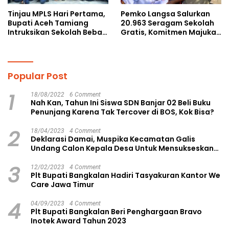
Tinjau MPLS Hari Pertama,
Pemko Langsa Salurkan
Bupati Aceh Tamiang
20.963 Seragam Sekolah
Intruksikan Sekolah Bebas
Gratis, Komitmen Majukan
Perundungan
Pendidikan
Popular Post
1
18/08/2022
6 Comment
Nah Kan, Tahun Ini Siswa SDN Banjar 02 Beli Buku
Penunjang Karena Tak Tercover di BOS, Kok Bisa?
2
18/04/2023
4 Comment
Deklarasi Damai, Muspika Kecamatan Galis
Undang Calon Kepala Desa Untuk Mensukseskan
Pilkades Aman dan Damai
3
12/02/2023
4 Comment
Plt Bupati Bangkalan Hadiri Tasyakuran Kantor We
Care Jawa Timur
4
04/09/2023
4 Comment
Plt Bupati Bangkalan Beri Penghargaan Bravo
Inotek Award Tahun 2023