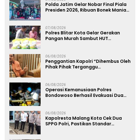
Polda Jatim Gelar Nobar Final Piala
Presiden 2026, Ribuan Bonek Mania
Dukung Persebaya dari Lapangan
Mapolda
07/08/2026
Polres Blitar Kota Gelar Gerakan
Pangan Murah Sambut HUT
Kemerdekaan RI ke-81
06/08/2026
Penggantian Kapolri “Dihembus Oleh
Pihak Pihak Terganggu
Kenyamanannya”
06/08/2026
Operasi Kemanusiaan Polres
Bondowoso Berhasil Evakuasi Dua
Jenazah di Gunung Piramid
06/08/2026
Kapolresta Malang Kota Cek Dua
SPPG Polri, Pastikan Standar
Pemenuhan Gizi dan Pengelolaan
Limbah Berjalan Optimal