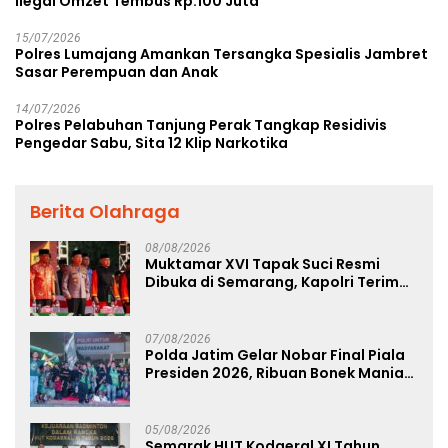
Ilegal Omzet Tembus Rp.100 Juta
15/07/2026
Polres Lumajang Amankan Tersangka Spesialis Jambret
Sasar Perempuan dan Anak
14/07/2026
Polres Pelabuhan Tanjung Perak Tangkap Residivis
Pengedar Sabu, Sita 12 Klip Narkotika
Berita Olahraga
08/08/2026
Muktamar XVI Tapak Suci Resmi
Dibuka di Semarang, Kapolri Terima
Anugerah Anggota Kehormatan
07/08/2026
Polda Jatim Gelar Nobar Final Piala
Presiden 2026, Ribuan Bonek Mania
Dukung Persebaya dari Lapangan
Mapolda
05/08/2026
Semarak HUT Kodaeral XI Tahun