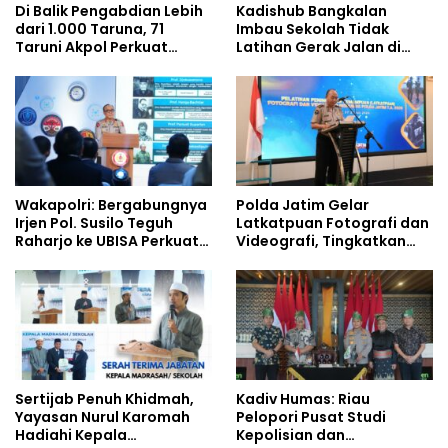
Di Balik Pengabdian Lebih
Kadishub Bangkalan
dari 1.000 Taruna, 71
Imbau Sekolah Tidak
Taruni Akpol Perkuat
Latihan Gerak Jalan di
Pembentukan Karakter
Jalan Raya
Siswa Sekolah Rakyat
Wakapolri: Bergabungnya
Polda Jatim Gelar
Irjen Pol. Susilo Teguh
Latkatpuan Fotografi dan
Raharjo ke UBISA Perkuat
Videografi, Tingkatkan
Jejaring Nasional Pusat
Kompetensi Personel di
Studi Kepolisian
Era Digital
Sertijab Penuh Khidmah,
Kadiv Humas: Riau
Yayasan Nurul Karomah
Pelopori Pusat Studi
Hadiahi Kepala
Kepolisian dan