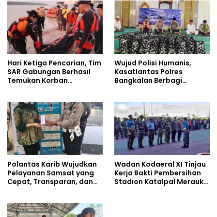
Hari Ketiga Pencarian, Tim
Wujud Polisi Humanis,
SAR Gabungan Berhasil
Kasatlantas Polres
Temukan Korban
Bangkalan Berbagi
Tenggelam di Sungai Maro
Kebaikan Lewat Jumat
Berkah di Masjid Syekh
Ahmad Ibrahim
Polantas Karib Wujudkan
Wadan Kodaeral XI Tinjau
Pelayanan Samsat yang
Kerja Bakti Pembersihan
Cepat, Transparan, dan
Stadion Katalpal Merauke,
Humanis
Jelang Upacara HUT Ke-81
Kemerdekaan RI