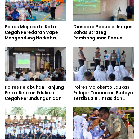
Polres Mojokerto Kota
Diaspora Papua di Inggris
Cegah Peredaran Vape
Bahas Strategi
Mengandung Narkoba,
Pembangunan Papua
Gencarkan Sosialisasi di
bersama Mahasiswa
Kalangan Remaja
Doktoral Internasional
Polres Pelabuhan Tanjung
Polres Mojokerto Edukasi
Perak Berikan Edukasi
Pelajar Tanamkan Budaya
Cegah Perundungan dan
Tertib Lalu Lintas dan
Bijak Bermedia Sosial
Cegah Perundungan
kepada Pelajar MPLS