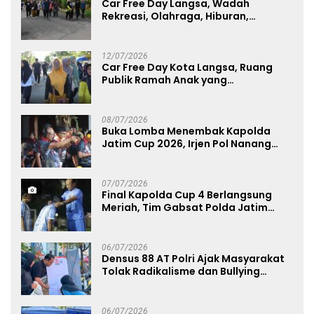
Car Free Day Langsa, Wadah
Rekreasi, Olahraga, Hiburan,
Layanan Publik, dan Penguatan
UMKM
12/07/2026
Car Free Day Kota Langsa, Ruang
Publik Ramah Anak yang
Menggerakkan UMKM dan Layanan
Publik
08/07/2026
Buka Lomba Menembak Kapolda
Jatim Cup 2026, Irjen Pol Nanang
Avianto Tekankan Profesionalisme
Penggunaan Senjata Api
07/07/2026
Final Kapolda Cup 4 Berlangsung
Meriah, Tim Gabsat Polda Jatim
Angkat Trofi Juara
06/07/2026
Densus 88 AT Polri Ajak Masyarakat
Tolak Radikalisme dan Bullying
melalui Kampanye Edukasi di Car
Free Day Makassar
06/07/2026