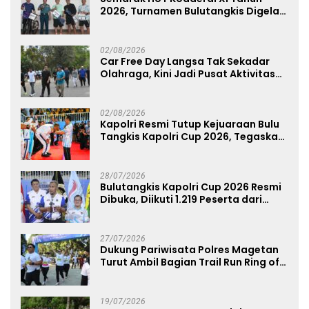
2026, Turnamen Bulutangkis Digelar
untuk Cetak Atlet Berprestasi dan
Perkuat Soliditas Prajurit
02/08/2026
Car Free Day Langsa Tak Sekadar
Olahraga, Kini Jadi Pusat Aktivitas
dan Pelayanan Publik
02/08/2026
Kapolri Resmi Tutup Kejuaraan Bulu
Tangkis Kapolri Cup 2026, Tegaskan
Komitmen Polri Dukung Prestasi
Atlet Nasional
28/07/2026
Bulutangkis Kapolri Cup 2026 Resmi
Dibuka, Diikuti 1.219 Peserta dari
Kategori Umum, Polri, dan Difabel
27/07/2026
Dukung Pariwisata Polres Magetan
Turut Ambil Bagian Trail Run Ring of
Lawu 2026
19/07/2026