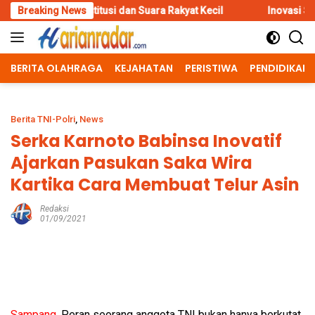
Skip
itusi dan Suara Rakyat Kecil
Breaking News
Inovasi Srikandi Care, Cara P
to
content
BERITA OLAHRAGA
KEJAHATAN
PERISTIWA
PENDIDIKAN
Berita TNI-Polri
,
News
Serka Karnoto Babinsa Inovatif
Ajarkan Pasukan Saka Wira
Kartika Cara Membuat Telur Asin
Redaksi
01/09/2021
Sampang,
Peran seorang anggota TNI bukan hanya berkutat