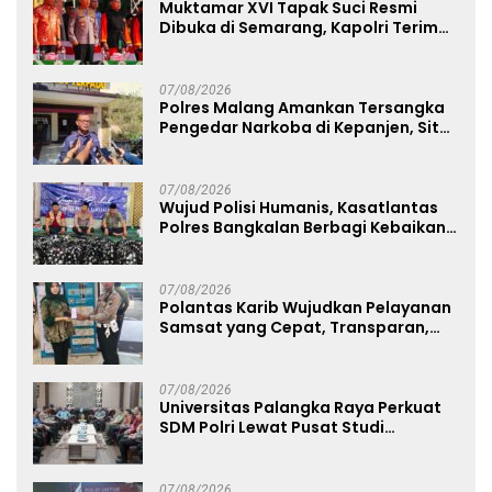
Muktamar XVI Tapak Suci Resmi
Dibuka di Semarang, Kapolri Terima
Anugerah Anggota Kehormatan
07/08/2026
Polres Malang Amankan Tersangka
Pengedar Narkoba di Kepanjen, Sita
Sabu 96 Gram dan Ganja 131 Gram
07/08/2026
Wujud Polisi Humanis, Kasatlantas
Polres Bangkalan Berbagi Kebaikan
Lewat Jumat Berkah di Masjid Syekh
Ahmad Ibrahim
07/08/2026
Polantas Karib Wujudkan Pelayanan
Samsat yang Cepat, Transparan,
dan Humanis
07/08/2026
Universitas Palangka Raya Perkuat
SDM Polri Lewat Pusat Studi
Kepolisian
07/08/2026