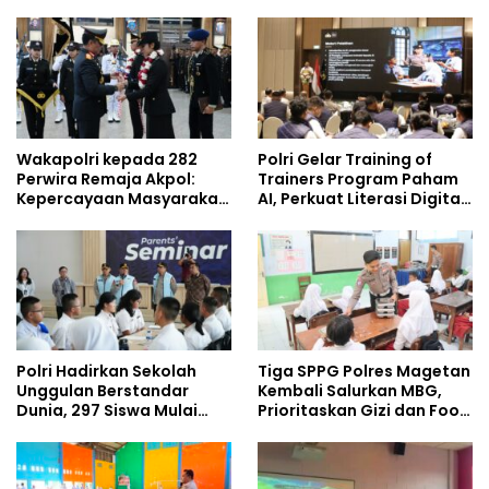
Demisioner Voucher
Lingkungan, Green
Umrah
Policing Masuki Babak
Baru
Wakapolri kepada 282
Polri Gelar Training of
Perwira Remaja Akpol:
Trainers Program Paham
Kepercayaan Masyarakat
AI, Perkuat Literasi Digital
Dibangun dari Integritas
Pelajar
Polri Hadirkan Sekolah
Tiga SPPG Polres Magetan
Unggulan Berstandar
Kembali Salurkan MBG,
Dunia, 297 Siswa Mulai
Prioritaskan Gizi dan Food
Tempati Kampus
Safety