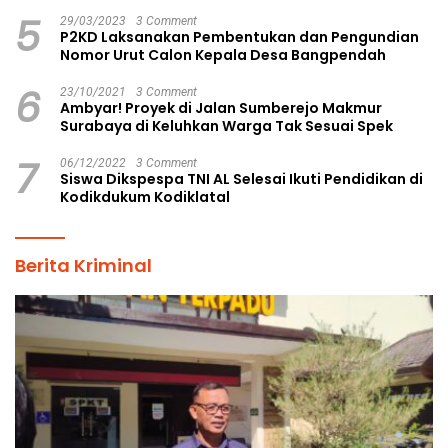
5
29/03/2023
3 Comment
P2KD Laksanakan Pembentukan dan Pengundian
Nomor Urut Calon Kepala Desa Bangpendah
6
23/10/2021
3 Comment
Ambyar! Proyek di Jalan Sumberejo Makmur
Surabaya di Keluhkan Warga Tak Sesuai Spek
7
06/12/2022
3 Comment
Siswa Dikspespa TNI AL Selesai Ikuti Pendidikan di
Kodikdukum Kodiklatal
Berita Kriminal