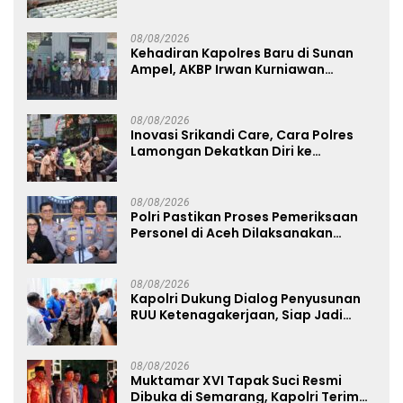
Dorong Warga Perkuat Ketahanan
Pangan
08/08/2026
Kehadiran Kapolres Baru di Sunan
Ampel, AKBP Irwan Kurniawan
Teguhkan Sinergi Polri dan Ulama
08/08/2026
Inovasi Srikandi Care, Cara Polres
Lamongan Dekatkan Diri ke
Masyarakat
08/08/2026
Polri Pastikan Proses Pemeriksaan
Personel di Aceh Dilaksanakan
Secara Profesional dan Transparan
08/08/2026
Kapolri Dukung Dialog Penyusunan
RUU Ketenagakerjaan, Siap Jadi
Jembatan Aspirasi Buruh
08/08/2026
Muktamar XVI Tapak Suci Resmi
Dibuka di Semarang, Kapolri Terima