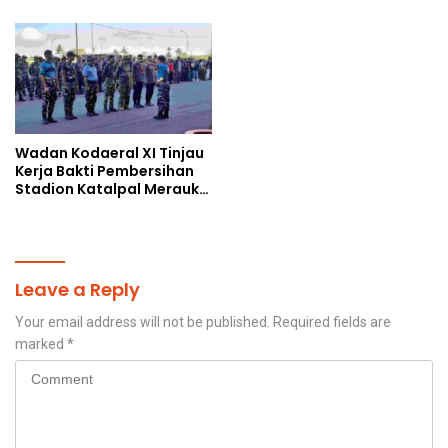
Berkah di Masjid Syekh
Ahmad Ibrahim
Wadan Kodaeral XI Tinjau
Kerja Bakti Pembersihan
Stadion Katalpal Merauke,
Jelang Upacara HUT Ke-81
Kemerdekaan RI
Leave a Reply
Your email address will not be published.
Required fields are
marked
*