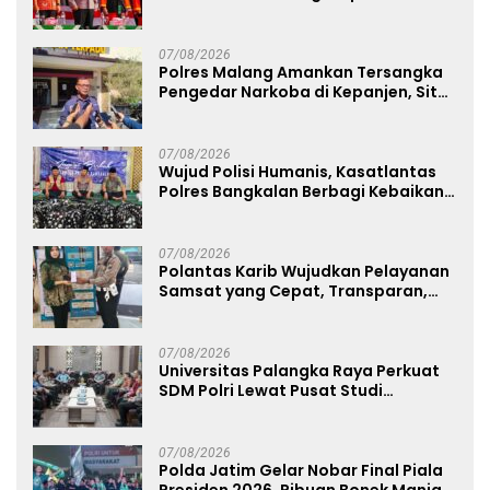
Anugerah Anggota Kehormatan
07/08/2026
Polres Malang Amankan Tersangka
Pengedar Narkoba di Kepanjen, Sita
Sabu 96 Gram dan Ganja 131 Gram
07/08/2026
Wujud Polisi Humanis, Kasatlantas
Polres Bangkalan Berbagi Kebaikan
Lewat Jumat Berkah di Masjid Syekh
Ahmad Ibrahim
07/08/2026
Polantas Karib Wujudkan Pelayanan
Samsat yang Cepat, Transparan,
dan Humanis
07/08/2026
Universitas Palangka Raya Perkuat
SDM Polri Lewat Pusat Studi
Kepolisian
07/08/2026
Polda Jatim Gelar Nobar Final Piala
Presiden 2026, Ribuan Bonek Mania