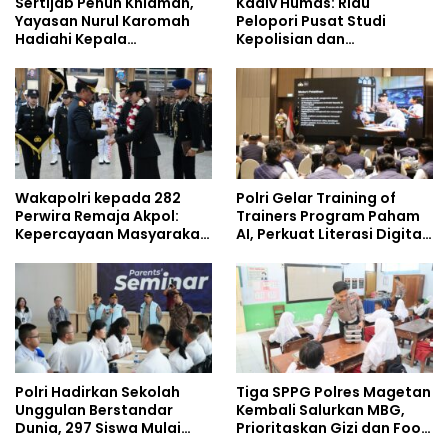
Sertijab Penuh Khidmah,
Kadiv Humas: Riau
Yayasan Nurul Karomah
Pelopori Pusat Studi
Hadiahi Kepala
Kepolisian dan
Demisioner Voucher
Lingkungan, Green
Umrah
Policing Masuki Babak
Baru
Wakapolri kepada 282
Polri Gelar Training of
Perwira Remaja Akpol:
Trainers Program Paham
Kepercayaan Masyarakat
AI, Perkuat Literasi Digital
Dibangun dari Integritas
Pelajar
Polri Hadirkan Sekolah
Tiga SPPG Polres Magetan
Unggulan Berstandar
Kembali Salurkan MBG,
Dunia, 297 Siswa Mulai
Prioritaskan Gizi dan Food
Tempati Kampus
Safety