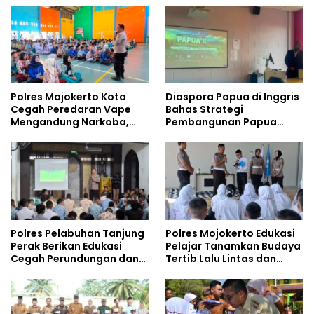
Polres Mojokerto Kota
Diaspora Papua di Inggris
Cegah Peredaran Vape
Bahas Strategi
Mengandung Narkoba,
Pembangunan Papua
Gencarkan Sosialisasi di
bersama Mahasiswa
Kalangan Remaja
Doktoral Internasional
Polres Pelabuhan Tanjung
Polres Mojokerto Edukasi
Perak Berikan Edukasi
Pelajar Tanamkan Budaya
Cegah Perundungan dan
Tertib Lalu Lintas dan
Bijak Bermedia Sosial
Cegah Perundungan
kepada Pelajar MPLS