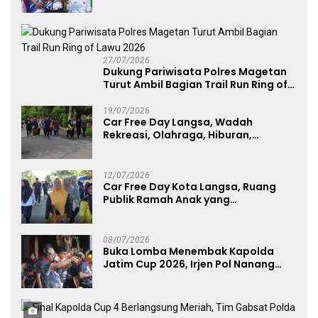
Kategori Umum, Polri, dan Difabel
27/07/2026
Dukung Pariwisata Polres Magetan
Turut Ambil Bagian Trail Run Ring of
Lawu 2026
19/07/2026
Car Free Day Langsa, Wadah
Rekreasi, Olahraga, Hiburan,
Layanan Publik, dan Penguatan
UMKM
12/07/2026
Car Free Day Kota Langsa, Ruang
Publik Ramah Anak yang
Menggerakkan UMKM dan Layanan
Publik
08/07/2026
Buka Lomba Menembak Kapolda
Jatim Cup 2026, Irjen Pol Nanang
Avianto Tekankan Profesionalisme
Penggunaan Senjata Api