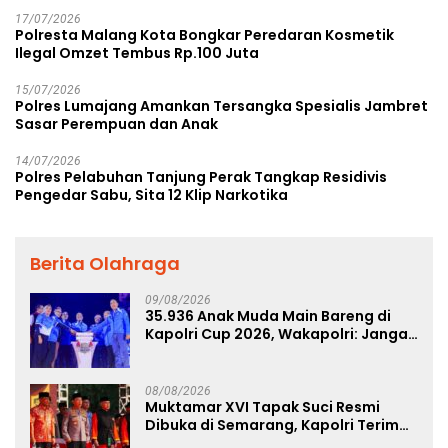
17/07/2026
Polresta Malang Kota Bongkar Peredaran Kosmetik
Ilegal Omzet Tembus Rp.100 Juta
15/07/2026
Polres Lumajang Amankan Tersangka Spesialis Jambret
Sasar Perempuan dan Anak
14/07/2026
Polres Pelabuhan Tanjung Perak Tangkap Residivis
Pengedar Sabu, Sita 12 Klip Narkotika
Berita Olahraga
09/08/2026
35.936 Anak Muda Main Bareng di
Kapolri Cup 2026, Wakapolri: Jangan
Cuma Jadi Penonton, Jadilah
Talenta Digital
08/08/2026
Muktamar XVI Tapak Suci Resmi
Dibuka di Semarang, Kapolri Terima
Anugerah Anggota Kehormatan