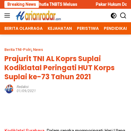
Skip
hutla TNBTS Meluas
Breaking News
Pakar Hukum Dorong Polri Tindak Tega
to
content
BERITA OLAHRAGA
KEJAHATAN
PERISTIWA
PENDIDIKAN
Berita TNI-Polri
,
News
Prajurit TNI AL Koprs Suplai
Kodiklatal Peringati HUT Korps
Suplai ke-73 Tahun 2021
Redaksi
01/09/2021
Kodiklatal Surabaya,
Dalam rangka memperingati Hari Ulang