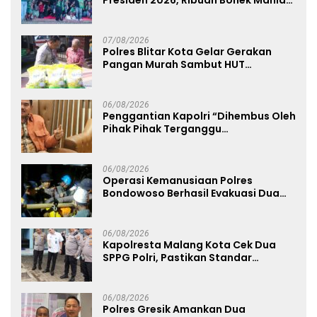
Dukung Persebaya dari Lapangan
Mapolda
07/08/2026
Polres Blitar Kota Gelar Gerakan
Pangan Murah Sambut HUT
Kemerdekaan RI ke-81
06/08/2026
Penggantian Kapolri “Dihembus Oleh
Pihak Pihak Terganggu
Kenyamanannya”
06/08/2026
Operasi Kemanusiaan Polres
Bondowoso Berhasil Evakuasi Dua
Jenazah di Gunung Piramid
06/08/2026
Kapolresta Malang Kota Cek Dua
SPPG Polri, Pastikan Standar
Pemenuhan Gizi dan Pengelolaan
Limbah Berjalan Optimal
06/08/2026
Polres Gresik Amankan Dua