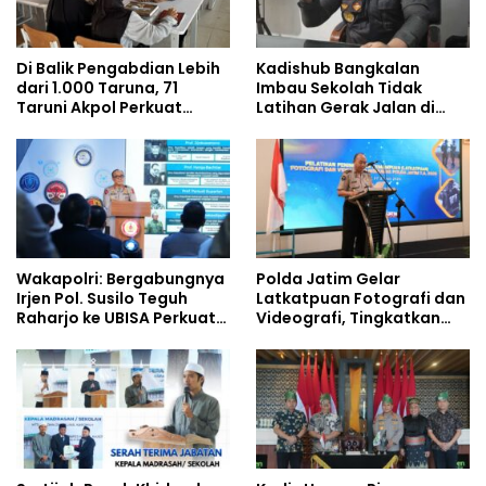
Di Balik Pengabdian Lebih
Kadishub Bangkalan
dari 1.000 Taruna, 71
Imbau Sekolah Tidak
Taruni Akpol Perkuat
Latihan Gerak Jalan di
Pembentukan Karakter
Jalan Raya
Siswa Sekolah Rakyat
Wakapolri: Bergabungnya
Polda Jatim Gelar
Irjen Pol. Susilo Teguh
Latkatpuan Fotografi dan
Raharjo ke UBISA Perkuat
Videografi, Tingkatkan
Jejaring Nasional Pusat
Kompetensi Personel di
Studi Kepolisian
Era Digital