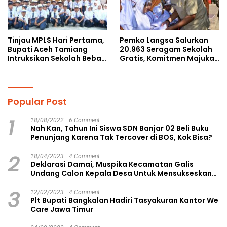
Tinjau MPLS Hari Pertama,
Pemko Langsa Salurkan
Bupati Aceh Tamiang
20.963 Seragam Sekolah
Intruksikan Sekolah Bebas
Gratis, Komitmen Majukan
Perundungan
Pendidikan
Popular Post
1
18/08/2022
6 Comment
Nah Kan, Tahun Ini Siswa SDN Banjar 02 Beli Buku
Penunjang Karena Tak Tercover di BOS, Kok Bisa?
2
18/04/2023
4 Comment
Deklarasi Damai, Muspika Kecamatan Galis
Undang Calon Kepala Desa Untuk Mensukseskan
Pilkades Aman dan Damai
3
12/02/2023
4 Comment
Plt Bupati Bangkalan Hadiri Tasyakuran Kantor We
Care Jawa Timur