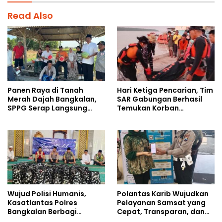
Read Also
Panen Raya di Tanah
Hari Ketiga Pencarian, Tim
Merah Dajah Bangkalan,
SAR Gabungan Berhasil
SPPG Serap Langsung
Temukan Korban
Hasil Tani Petani
Tenggelam di Sungai Maro
Wujud Polisi Humanis,
Polantas Karib Wujudkan
Kasatlantas Polres
Pelayanan Samsat yang
Bangkalan Berbagi
Cepat, Transparan, dan
Kebaikan Lewat Jumat
Humanis