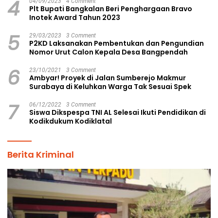
4
04/09/2023
4 Comment
Plt Bupati Bangkalan Beri Penghargaan Bravo
Inotek Award Tahun 2023
5
29/03/2023
3 Comment
P2KD Laksanakan Pembentukan dan Pengundian
Nomor Urut Calon Kepala Desa Bangpendah
6
23/10/2021
3 Comment
Ambyar! Proyek di Jalan Sumberejo Makmur
Surabaya di Keluhkan Warga Tak Sesuai Spek
7
06/12/2022
3 Comment
Siswa Dikspespa TNI AL Selesai Ikuti Pendidikan di
Kodikdukum Kodiklatal
Berita Kriminal