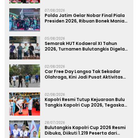
07/08/2026
Polda Jatim Gelar Nobar Final Piala
Presiden 2026, Ribuan Bonek Mania
Dukung Persebaya dari Lapangan
Mapolda
05/08/2026
Semarak HUT Kodaeral XI Tahun
2026, Turnamen Bulutangkis Digelar
untuk Cetak Atlet Berprestasi dan
Perkuat Soliditas Prajurit
02/08/2026
Car Free Day Langsa Tak Sekadar
Olahraga, Kini Jadi Pusat Aktivitas
dan Pelayanan Publik
02/08/2026
Kapolri Resmi Tutup Kejuaraan Bulu
Tangkis Kapolri Cup 2026, Tegaskan
Komitmen Polri Dukung Prestasi
Atlet Nasional
28/07/2026
Bulutangkis Kapolri Cup 2026 Resmi
Dibuka, Diikuti 1.219 Peserta dari