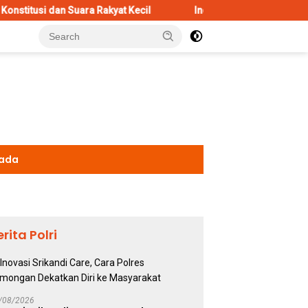
n Suara Rakyat Kecil
Inovasi Srikandi Care, Cara Polres La
kada
erita Polri
/08/2026