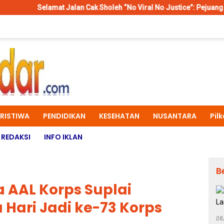
elamat Jalan Cak Sholeh “No Viral No Justice”: Pejuang Konstitusi da
ERISTIWA
PENDIDIKAN
KESEHATAN
NUSANTARA
Pil
REDAKSI
INFO IKLAN
B
 AAL Korps Suplai
Hari Jadi ke-73 Korps
08