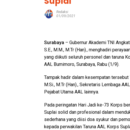
Suplai
Redaksi
01/09/2021
Surabaya
– Gubernur Akademi TNI Angkata
S.E., M.M., M.Tr (Han)., menghadiri peraya
yang diikuti seluruh personel dan taruna 
AAL Bumimoro, Surabaya, Rabu (1/9).
Tampak hadir dalam kesempatan tersebut W
M.Si., M.Tr (Han)., Sekretaris Lembaga AAL
Pejabat Utama AAL lainnya.
Pada peringatan Hari Jadi ke-73 Korps be
Suplai solid dan profesional dalam menduk
sederhana yang diisi doa syukur dan pem
kepada perwakilan Taruna AAL Korps Supla