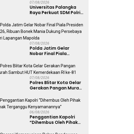
07/08/2026
Universitas Palangka
Raya Perkuat SDM Polri
Lewat Pusat Studi
Kepolisian
07/08/2026
Polda Jatim Gelar
Nobar Final Piala
Presiden 2026, Ribuan
Bonek Mania Dukung
Persebaya dari
Lapangan Mapolda
07/08/2026
Polres Blitar Kota Gelar
Gerakan Pangan Murah
Sambut HUT
Kemerdekaan RI ke-81
06/08/2026
Penggantian Kapolri
“Dihembus Oleh Pihak
Pihak Terganggu
Kenyamanannya”