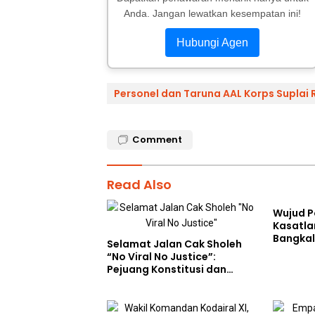
Anda. Jangan lewatkan kesempatan ini!
Hubungi Agen
Personel dan Taruna AAL Korps Suplai 
Comment
Read Also
Wujud P
Kasatla
Bangkal
Selamat Jalan Cak Sholeh
Kebaika
“No Viral No Justice”:
Berkah 
Pejuang Konstitusi dan
Ahmad 
Suara Rakyat Kecil