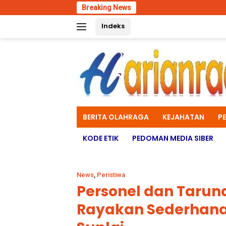
Skip
Breaking News
S
to
Indeks
content
BERITA OLAHRAGA
KEJAHATAN
P
KODE ETIK
PEDOMAN MEDIA SIBER
News
,
Peristiwa
Personel dan Taruna
Rayakan Sederhana 