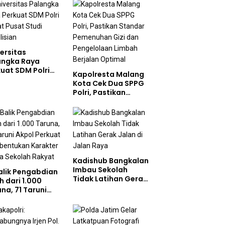
ersitas
angka Raya
uat SDM Polri
Kapolresta Malang
at Pusat Studi
Kota Cek Dua SPPG
olisian
Polri, Pastikan
Standar Pemenuhan
Gizi dan
Pengelolaan Limbah
Berjalan Optimal
Kadishub Bangkalan
Imbau Sekolah
Balik Pengabdian
Tidak Latihan Gerak
h dari 1.000
Jalan di Jalan Raya
na, 71 Taruni
ol Perkuat
bentukan
akter Siswa