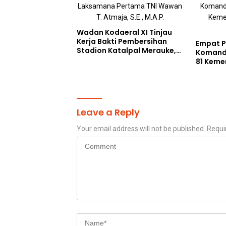
Wadan Kodaeral XI Tinjau
Kerja Bakti Pembersihan
Empat Pe
Stadion Katalpal Merauke,
Komand
Jelang Upacara HUT Ke-81
81 Keme
Kemerdekaan RI
Selatan
Leave a Reply
Your email address will not be published.
Requi