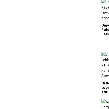
Univ
Pal
Perk
Lew
Kep
Di 
Lebi
Taru
Akp
Pem
Kar