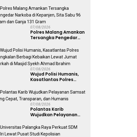
Semarang, Kapolri
Terima Anugerah
Anggota Kehormatan
07/08/2026
Polres Malang Amankan
Tersangka Pengedar
Narkoba di Kepanjen,
Sita Sabu 96 Gram dan
Ganja 131 Gram
07/08/2026
Wujud Polisi Humanis,
Kasatlantas Polres
Bangkalan Berbagi
Kebaikan Lewat Jumat
Berkah di Masjid Syekh
Ahmad Ibrahim
07/08/2026
Polantas Karib
Wujudkan Pelayanan
Samsat yang Cepat,
Transparan, dan
Humanis