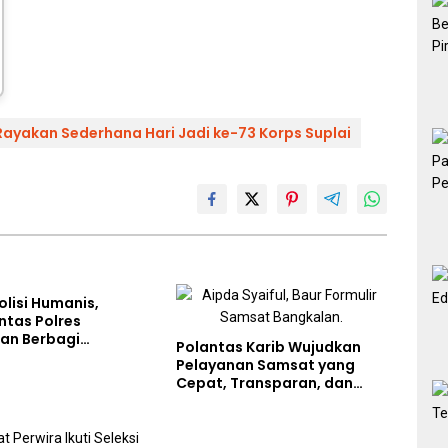
Rayakan Sederhana Hari Jadi ke-73 Korps Suplai
olisi Humanis,
ntas Polres
an Berbagi
Polantas Karib Wujudkan
n Lewat Jumat
Pelayanan Samsat yang
di Masjid Syekh
Cepat, Transparan, dan
Ibrahim
Humanis