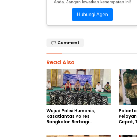
Anda. Jangan lewatkan kesempatan ini!
Hubungi Agen
Comment
Read Also
Wujud Polisi Humanis,
Polanta
Kasatlantas Polres
Pelayan
Bangkalan Berbagi
Cepat, 
Kebaikan Lewat Jumat
Humani
Berkah di Masjid Syekh