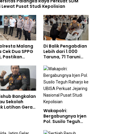
versitas Palangka Raya Perkuat SDM
i Lewat Pusat Studi Kepolisian
olresta Malang
Di Balik Pengabdian
a Cek Dua SPPG
Lebih dari 1.000
i, Pastikan
Taruna, 71 Taruni
ndar Pemenuhan
Akpol Perkuat
 dan
Pembentukan
gelolaan Limbah
Karakter Siswa
jalan Optimal
Sekolah Rakyat
ishub Bangkalan
au Sekolah
ak Latihan Gerak
Wakapolri:
n di Jalan Raya
Bergabungnya Irjen
Pol. Susilo Teguh
Raharjo ke UBISA
Perkuat Jejaring