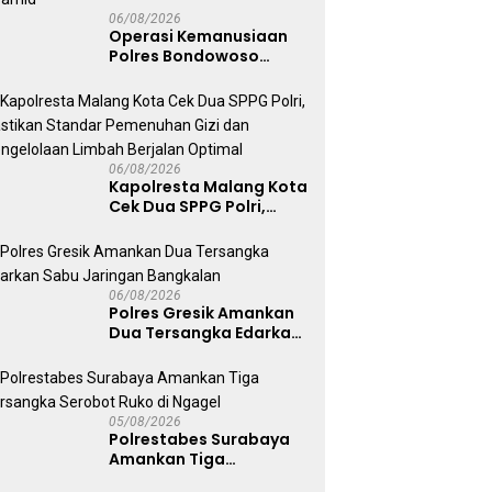
06/08/2026
Operasi Kemanusiaan
Polres Bondowoso
Berhasil Evakuasi Dua
Jenazah di Gunung
Piramid
06/08/2026
Kapolresta Malang Kota
Cek Dua SPPG Polri,
Pastikan Standar
Pemenuhan Gizi dan
Pengelolaan Limbah
Berjalan Optimal
06/08/2026
Polres Gresik Amankan
Dua Tersangka Edarkan
Sabu Jaringan
Bangkalan
05/08/2026
Polrestabes Surabaya
Amankan Tiga
Tersangka Serobot