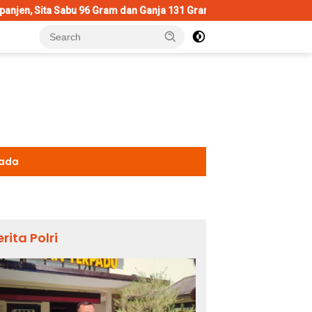
96 Gram dan Ganja 131 Gram
Wujud Polisi Humanis, Kasatla
kada
erita Polri