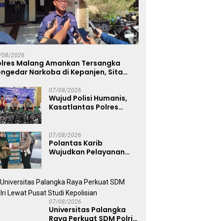
/08/2026
olres Malang Amankan Tersangka
ngedar Narkoba di Kepanjen, Sita
abu 96 Gram dan Ganja 131 Gram
07/08/2026
Wujud Polisi Humanis,
Kasatlantas Polres
Bangkalan Berbagi
Kebaikan Lewat Jumat
Berkah di Masjid Syekh
07/08/2026
Ahmad Ibrahim
Polantas Karib
Wujudkan Pelayanan
Samsat yang Cepat,
Transparan, dan
Humanis
07/08/2026
Universitas Palangka
Raya Perkuat SDM Polri