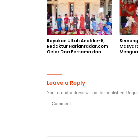
Ahmad Ibrahim
Rayakan Ultah Anak ke-8,
Semang
Redaktur Harianradar.com
Masyara
Gelar Doa Bersama dan
Menguat
Santunan Anak Yatim
MADAS S
Pengabd
Leave a Reply
Your email address will not be published.
Requi