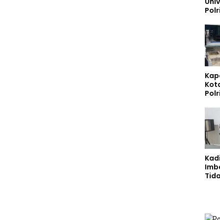
Uni
Polr
Kap
Kot
Polr
Sta
Gizi
Pen
Ber
Kad
Imb
Tid
Jala