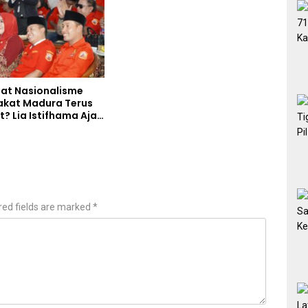
at Nasionalisme
kat Madura Terus
? Lia Istifhama Ajak
edarah Jadi Garda
ian untuk NKRI
red fields are marked
*