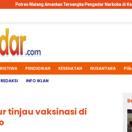
ang Amankan Tersangka Pengedar Narkoba di Kepanjen, Sita Sabu 
ERISTIWA
PENDIDIKAN
KESEHATAN
NUSANTARA
Pil
REDAKSI
INFO IKLAN
B
 tinjau vaksinasi di
o