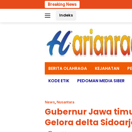
Skip
Breaking News
Polres Mal
to
Indeks
content
BERITA OLAHRAGA
KEJAHATAN
P
KODE ETIK
PEDOMAN MEDIA SIBER
News
,
Nusantara
Gubernur Jawa timur
Gelora delta Sidoarj