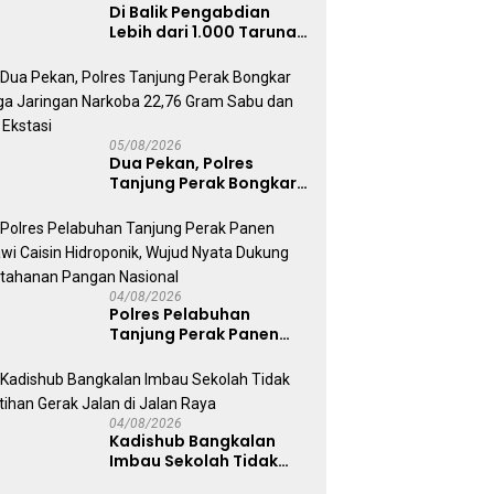
Di Balik Pengabdian
Lebih dari 1.000 Taruna,
71 Taruni Akpol Perkuat
Pembentukan Karakter
Siswa Sekolah Rakyat
05/08/2026
Dua Pekan, Polres
Tanjung Perak Bongkar
Tiga Jaringan Narkoba
22,76 Gram Sabu dan Pil
Ekstasi
04/08/2026
Polres Pelabuhan
Tanjung Perak Panen
Sawi Caisin Hidroponik,
Wujud Nyata Dukung
Ketahanan Pangan
Nasional
04/08/2026
Kadishub Bangkalan
Imbau Sekolah Tidak
Latihan Gerak Jalan di