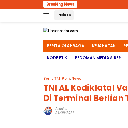
Skip
Breaking News
Opera
to
Indeks
content
BERITA OLAHRAGA
KEJAHATAN
P
KODE ETIK
PEDOMAN MEDIA SIBER
Berita TNI-Polri
,
News
TNI AL Kodiklatal V
Di Terminal Berlian
Redaksi
31/08/2021