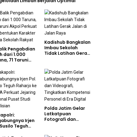
gelolaan Limbah Berjalan Optimal
Kadishub Bangkalan
Imbau Sekolah
Balik Pengabdian
Tidak Latihan Gerak
h dari 1.000
Jalan di Jalan Raya
na, 71 Taruni
ol Perkuat
bentukan
akter Siswa
olah Rakyat
Polda Jatim Gelar
Latkatpuan
apolri:
Fotografi dan
gabungnya Irjen
Videografi,
 Susilo Teguh
Tingkatkan
arjo ke UBISA
Kompetensi