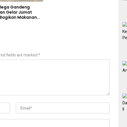
Blega Gandeng
an Gelar Jumat
 Bagikan Makanan
Kepada Pengguna
red fields are marked
*