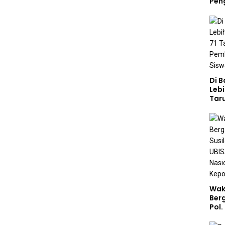
Pen
Di 
Lebi
Taru
Akp
Pem
Kar
Sek
Wak
Ber
Pol.
Rah