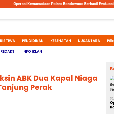
si Kemanusiaan Polres Bondowoso Berhasil Evakuasi Dua Jenazah 
ERISTIWA
PENDIDIKAN
KESEHATAN
NUSANTARA
Pil
REDAKSI
INFO IKLAN
B
aksin ABK Dua Kapal Niaga
 Tanjung Perak
06
O
B
J