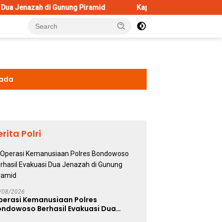
di Gunung Piramid
Kapolresta Malang Kota Cek Dua SPPG Po
kada
erita Polri
/08/2026
perasi Kemanusiaan Polres
ondowoso Berhasil Evakuasi Dua
enazah di Gunung Piramid