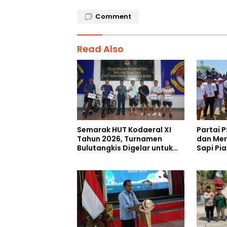
Comment
Read Also
Semarak HUT Kodaeral XI
Partai P
Tahun 2026, Turnamen
dan Mer
Bulutangkis Digelar untuk
Sapi Pia
Cetak Atlet Berprestasi dan
Perkuat Soliditas Prajurit