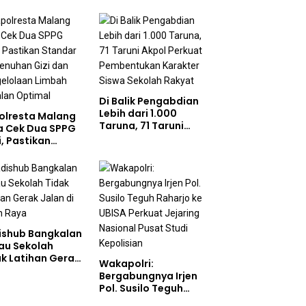
Di Balik Pengabdian
Lebih dari 1.000
olresta Malang
Taruna, 71 Taruni
a Cek Dua SPPG
Akpol Perkuat
i, Pastikan
Pembentukan
ndar Pemenuhan
Karakter Siswa
 dan
Sekolah Rakyat
gelolaan Limbah
jalan Optimal
ishub Bangkalan
au Sekolah
ak Latihan Gerak
Wakapolri:
n di Jalan Raya
Bergabungnya Irjen
Pol. Susilo Teguh
Raharjo ke UBISA