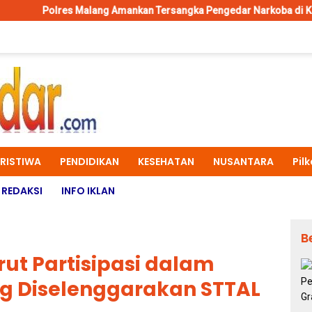
alang Amankan Tersangka Pengedar Narkoba di Kepanjen, Sita Sabu
ERISTIWA
PENDIDIKAN
KESEHATAN
NUSANTARA
Pil
REDAKSI
INFO IKLAN
B
rut Partisipasi dalam
g Diselenggarakan STTAL