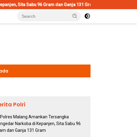
 96 Gram dan Ganja 131 Gram
Wujud Polisi Humanis, Kasat
kada
erita Polri