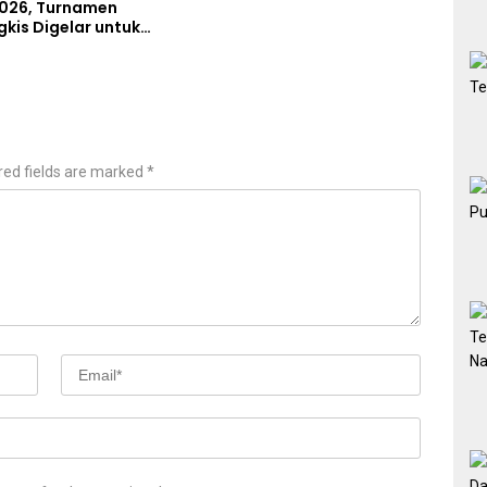
026, Turnamen
gkis Digelar untuk
tlet Berprestasi dan
Soliditas Prajurit
red fields are marked
*