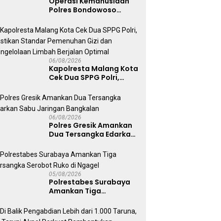
Operasi Kemanusiaan
Polres Bondowoso
Berhasil Evakuasi Dua
Jenazah di Gunung
Piramid
06/08/2026
Kapolresta Malang Kota
Cek Dua SPPG Polri,
Pastikan Standar
Pemenuhan Gizi dan
Pengelolaan Limbah
Berjalan Optimal
06/08/2026
Polres Gresik Amankan
Dua Tersangka Edarkan
Sabu Jaringan
Bangkalan
05/08/2026
Polrestabes Surabaya
Amankan Tiga
Tersangka Serobot
Ruko di Ngagel