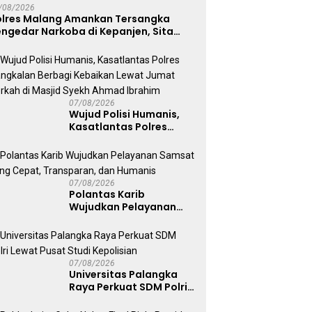
/08/2026
olres Malang Amankan Tersangka
ngedar Narkoba di Kepanjen, Sita
abu 96 Gram dan Ganja 131 Gram
07/08/2026
Wujud Polisi Humanis,
Kasatlantas Polres
Bangkalan Berbagi
Kebaikan Lewat Jumat
Berkah di Masjid Syekh
Ahmad Ibrahim
07/08/2026
Polantas Karib
Wujudkan Pelayanan
Samsat yang Cepat,
Transparan, dan
Humanis
07/08/2026
Universitas Palangka
Raya Perkuat SDM Polri
Lewat Pusat Studi