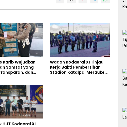
s Karib Wujudkan
Wadan Kodaeral XI Tinjau
an Samsat yang
Kerja Bakti Pembersihan
Transparan, dan
Stadion Katalpal Merauke,
s
Jelang Upacara HUT Ke-81
Kemerdekaan RI
 HUT Kodaeral XI