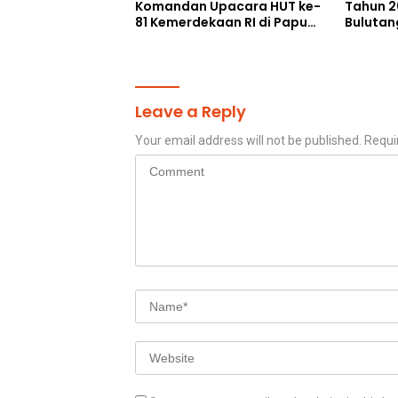
Komandan Upacara HUT ke-
Tahun 2
81 Kemerdekaan RI di Papua
Bulutan
Selatan
Cetak A
Perkuat 
Leave a Reply
Your email address will not be published.
Requi