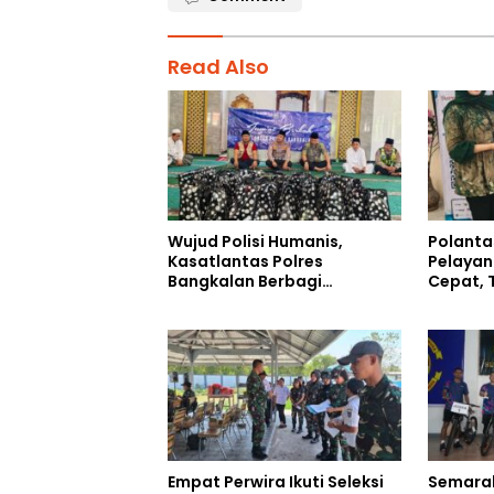
Read Also
Wujud Polisi Humanis,
Polanta
Kasatlantas Polres
Pelayan
Bangkalan Berbagi
Cepat, 
Kebaikan Lewat Jumat
Humani
Berkah di Masjid Syekh
Ahmad Ibrahim
Empat Perwira Ikuti Seleksi
Semarak