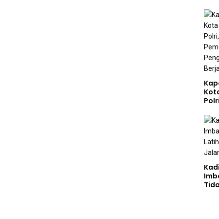
Kap
Kot
Polr
Sta
Gizi
Pen
Ber
Kad
Imb
Tid
Jala