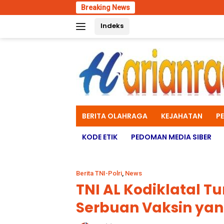
Skip
Breaking News
Polres M
to
Indeks
content
BERITA OLAHRAGA
KEJAHATAN
P
KODE ETIK
PEDOMAN MEDIA SIBER
Berita TNI-Polri
,
News
TNI AL Kodiklatal Tu
Serbuan Vaksin yan