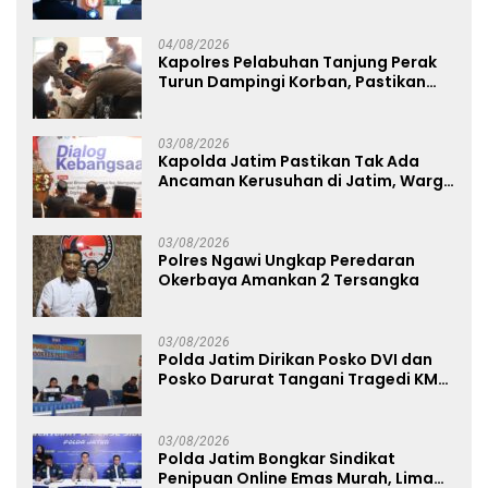
Perkuat Jejaring Nasional Pusat
Studi Kepolisian
04/08/2026
Kapolres Pelabuhan Tanjung Perak
Turun Dampingi Korban, Pastikan
Penanganan Kebakaran KM Mutiara
Sentosa 2 Berjalan Maksimal
03/08/2026
Kapolda Jatim Pastikan Tak Ada
Ancaman Kerusuhan di Jatim, Warga
Diminta Tak Percaya Hoaks
03/08/2026
Polres Ngawi Ungkap Peredaran
Okerbaya Amankan 2 Tersangka
03/08/2026
Polda Jatim Dirikan Posko DVI dan
Posko Darurat Tangani Tragedi KMP
Mutiara Sentosa II
03/08/2026
Polda Jatim Bongkar Sindikat
Penipuan Online Emas Murah, Lima