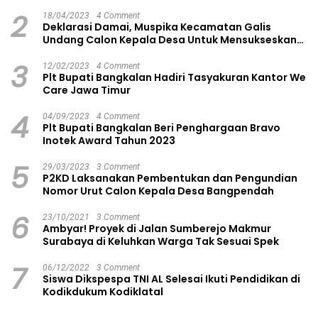
2
18/04/2023
4 Comment
Deklarasi Damai, Muspika Kecamatan Galis
Undang Calon Kepala Desa Untuk Mensukseskan
Pilkades Aman dan Damai
3
12/02/2023
4 Comment
Plt Bupati Bangkalan Hadiri Tasyakuran Kantor We
Care Jawa Timur
4
04/09/2023
4 Comment
Plt Bupati Bangkalan Beri Penghargaan Bravo
Inotek Award Tahun 2023
5
29/03/2023
3 Comment
P2KD Laksanakan Pembentukan dan Pengundian
Nomor Urut Calon Kepala Desa Bangpendah
6
23/10/2021
3 Comment
Ambyar! Proyek di Jalan Sumberejo Makmur
Surabaya di Keluhkan Warga Tak Sesuai Spek
7
06/12/2022
3 Comment
Siswa Dikspespa TNI AL Selesai Ikuti Pendidikan di
Kodikdukum Kodiklatal