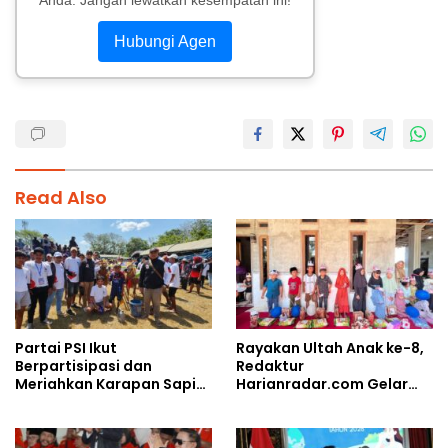
Hubungi Agen
Read Also
Partai PSI Ikut
Rayakan Ultah Anak ke-8,
Berpartisipasi dan
Redaktur
Meriahkan Karapan Sapi
Harianradar.com Gelar
Piala AHY
Doa Bersama dan
Santunan Anak Yatim