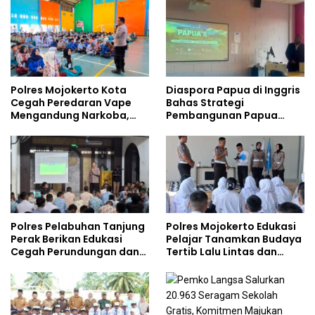
Polres Mojokerto Kota
Diaspora Papua di Inggris
Cegah Peredaran Vape
Bahas Strategi
Mengandung Narkoba,
Pembangunan Papua
Gencarkan Sosialisasi di
bersama Mahasiswa
Kalangan Remaja
Doktoral Internasional
Polres Pelabuhan Tanjung
Polres Mojokerto Edukasi
Perak Berikan Edukasi
Pelajar Tanamkan Budaya
Cegah Perundungan dan
Tertib Lalu Lintas dan
Bijak Bermedia Sosial
Cegah Perundungan
kepada Pelajar MPLS