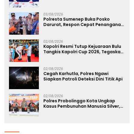
Tersangka Diantaranya Warga
Binaan Lapas Diamankan
03/08/2026
Polresta Sumenep Buka Posko
Darurat, Respon Cepat Penanganan
Korban Kebakaran KM Mutiara
Sentosa 2
02/08/2026
Kapolri Resmi Tutup Kejuaraan Bulu
Tangkis Kapolri Cup 2026, Tegaskan
Komitmen Polri Dukung Prestasi
Atlet Nasional
02/08/2026
Cegah Karhutla, Polres Ngawi
Siapkan Patroli Deteksi Dini Titik Api
02/08/2026
Polres Probolinggo Kota Ungkap
Kasus Pembunuhan Manusia Silver,
Dua Tersangka Diamankan