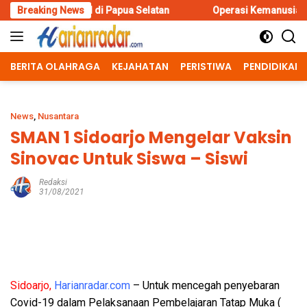
Skip
 RI di Papua Selatan
Breaking News
Operasi Kemanusiaan Polres Bondowo
to
content
BERITA OLAHRAGA
KEJAHATAN
PERISTIWA
PENDIDIKAN
News
,
Nusantara
SMAN 1 Sidoarjo Mengelar Vaksin
Sinovac Untuk Siswa – Siswi
Redaksi
31/08/2021
Sidoarjo,
Harianradar.com
– Untuk mencegah penyebaran
Covid-19 dalam Pelaksanaan Pembelajaran Tatap Muka (