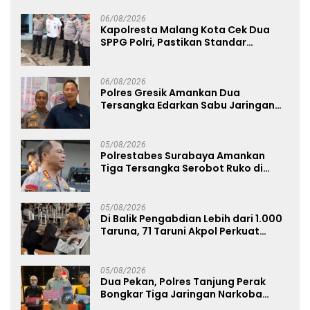
06/08/2026
Kapolresta Malang Kota Cek Dua
SPPG Polri, Pastikan Standar
Pemenuhan Gizi dan Pengelolaan
Limbah Berjalan Optimal
06/08/2026
Polres Gresik Amankan Dua
Tersangka Edarkan Sabu Jaringan
Bangkalan
05/08/2026
Polrestabes Surabaya Amankan
Tiga Tersangka Serobot Ruko di
Ngagel
05/08/2026
Di Balik Pengabdian Lebih dari 1.000
Taruna, 71 Taruni Akpol Perkuat
Pembentukan Karakter Siswa
Sekolah Rakyat
05/08/2026
Dua Pekan, Polres Tanjung Perak
Bongkar Tiga Jaringan Narkoba
22,76 Gram Sabu dan Pil Ekstasi