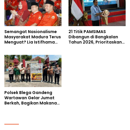
Semangat Nasionalisme
21 Titik PAMSIMAS
Masyarakat Madura Terus
Dibangun di Bangkalan
Menguat? Lia Istifhama
Tahun 2026, Prioritaskan
Ajak MADAS Sedarah Jadi
Wilayah Rawan
Garda Pengabdian untuk
Kekeringan
NKRI
Polsek Blega Gandeng
Wartawan Gelar Jumat
Berkah, Bagikan Makanan
Gratis Kepada Pengguna
Jalan