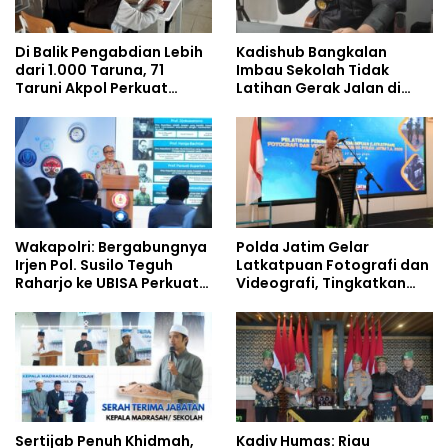
Di Balik Pengabdian Lebih
Kadishub Bangkalan
dari 1.000 Taruna, 71
Imbau Sekolah Tidak
Taruni Akpol Perkuat
Latihan Gerak Jalan di
Pembentukan Karakter
Jalan Raya
Siswa Sekolah Rakyat
Wakapolri: Bergabungnya
Polda Jatim Gelar
Irjen Pol. Susilo Teguh
Latkatpuan Fotografi dan
Raharjo ke UBISA Perkuat
Videografi, Tingkatkan
Jejaring Nasional Pusat
Kompetensi Personel di
Studi Kepolisian
Era Digital
Sertijab Penuh Khidmah,
Kadiv Humas: Riau