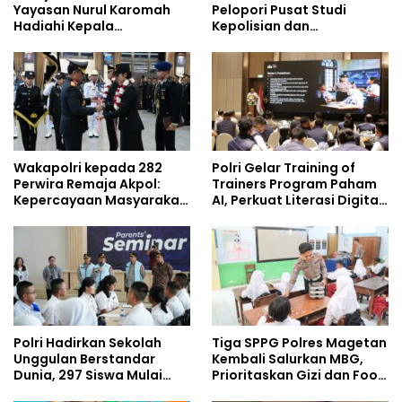
Yayasan Nurul Karomah
Pelopori Pusat Studi
Hadiahi Kepala
Kepolisian dan
Demisioner Voucher
Lingkungan, Green
Umrah
Policing Masuki Babak
Baru
Wakapolri kepada 282
Polri Gelar Training of
Perwira Remaja Akpol:
Trainers Program Paham
Kepercayaan Masyarakat
AI, Perkuat Literasi Digital
Dibangun dari Integritas
Pelajar
Polri Hadirkan Sekolah
Tiga SPPG Polres Magetan
Unggulan Berstandar
Kembali Salurkan MBG,
Dunia, 297 Siswa Mulai
Prioritaskan Gizi dan Food
Tempati Kampus
Safety